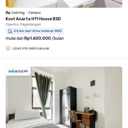
Coliving
•
Campur
Kost Anarta H11 House BSD
Cijantra, Pagedangan
3.5 km dari Grha Unilever BSD
mulai dari
Rp1.600.000
/
bulan
Lihat info lebih banyak
Close