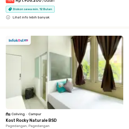
Rp1.906.200
/
bulan
-
10
%
Diskon sewa min. 12 Bulan
Lihat info lebih banyak
Close
Coliving
•
Campur
Kost Rocky Naturale BSD
Pagedangan, Pagedangan