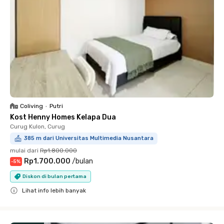
Coliving
•
Putri
Kost Henny Homes Kelapa Dua
Curug Kulon, Curug
385 m dari Universitas Multimedia Nusantara
mulai dari
Rp1.800.000
Rp1.700.000
/
bulan
-
5
%
Diskon di bulan pertama
Lihat info lebih banyak
Close