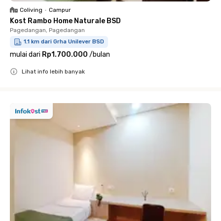
Coliving
•
Campur
Kost Rambo Home Naturale BSD
Pagedangan, Pagedangan
1.1 km dari Grha Unilever BSD
mulai dari
Rp1.700.000
/
bulan
Lihat info lebih banyak
Close