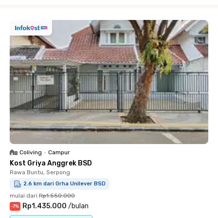
Close
Coliving
•
Campur
Kost Griya Anggrek BSD
Rawa Buntu, Serpong
2.6 km dari Grha Unilever BSD
mulai dari
Rp1.550.000
Rp1.435.000
/
bulan
-
7
%