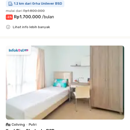
1.2 km dari Grha Unilever BSD
mulai dari
Rp1.800.000
Rp1.700.000
/
bulan
-
5
%
Lihat info lebih banyak
Close
Coliving
•
Putri