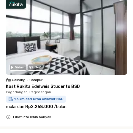
Video
360
Coliving
•
Campur
Kost Rukita Edelweis Studento BSD
Pagedangan, Pagedangan
1.3 km dari Grha Unilever BSD
mulai dari
Rp2.268.000
/
bulan
Lihat info lebih banyak
Close