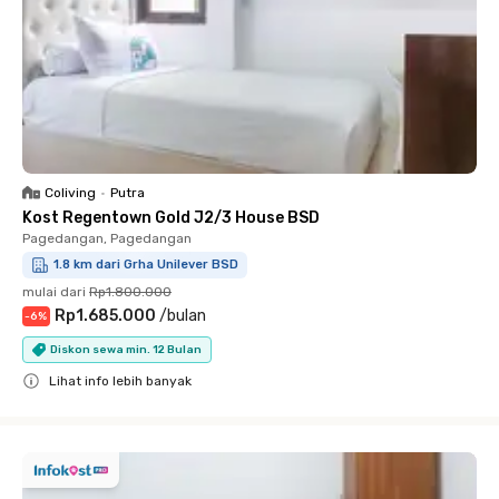
Coliving
•
Putra
Kost Regentown Gold J2/3 House BSD
Pagedangan, Pagedangan
1.8 km dari Grha Unilever BSD
mulai dari
Rp1.800.000
Rp1.685.000
/
bulan
-
6
%
Diskon sewa min. 12 Bulan
Lihat info lebih banyak
Close