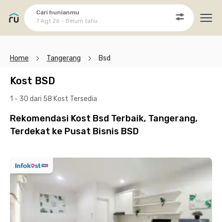
Cari hunianmu
7 Agt 26 - Belum tahu
Ope
Home
Tangerang
Bsd
Kost BSD
1 - 30 dari 58 Kost
Tersedia
Rekomendasi Kost Bsd Terbaik, Tangerang,
Terdekat ke Pusat Bisnis BSD