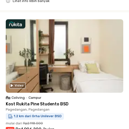
Lihat info lebih banyak
Close
Video
Coliving
•
Campur
Kost Rukita Pine Studento BSD
Pagedangan, Pagedangan
1.2 km dari Grha Unilever BSD
mulai dari
Rp2.118.000