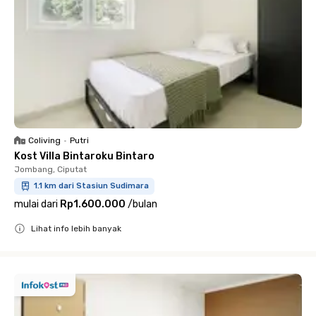
Coliving
•
Putri
Kost Villa Bintaroku Bintaro
Jombang, Ciputat
1.1 km dari Stasiun Sudimara
mulai dari
Rp1.600.000
/
bulan
Lihat info lebih banyak
Close