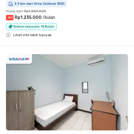
3.9 km dari Grha Unilever BSD
mulai dari
Rp1.350.000
Rp1.235.000
/
bulan
-
8
%
Diskon sewa min. 12 Bulan
Lihat info lebih banyak
Close