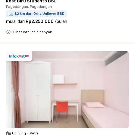
Kost Biru Studento BSD
Pagedangan, Pagedangan
1.2 km dari Grha Unilever BSD
mulai dari
Rp2.250.000
/
bulan
Lihat info lebih banyak
Close
Coliving
•
Putri