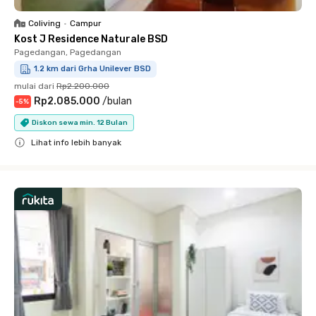
Coliving
•
Campur
Kost J Residence Naturale BSD
Pagedangan, Pagedangan
1.2 km dari Grha Unilever BSD
mulai dari
Rp2.200.000
Rp2.085.000
/
bulan
-
5
%
Diskon sewa min. 12 Bulan
Lihat info lebih banyak
Close