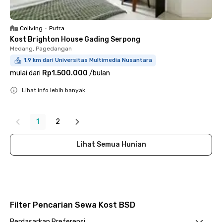
Coliving
•
Putra
Kost Brighton House Gading Serpong
Medang, Pagedangan
1.9 km dari Universitas Multimedia Nusantara
mulai dari
Rp1.500.000
/
bulan
Lihat info lebih banyak
Close
1
2
Lihat Semua Hunian
Filter Pencarian Sewa Kost BSD
Berdasarkan Preferensi