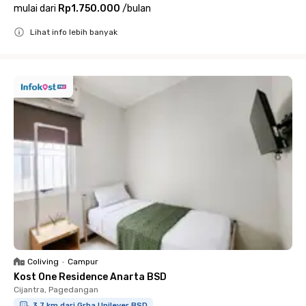
mulai dari
Rp1.750.000
/
bulan
Lihat info lebih banyak
Close
Coliving
•
Campur
Kost One Residence Anarta BSD
Cijantra, Pagedangan
3.7 km dari Grha Unilever BSD