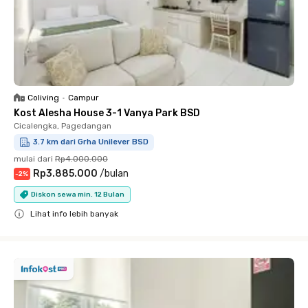
Coliving
•
Campur
Kost Alesha House 3-1 Vanya Park BSD
Cicalengka, Pagedangan
3.7 km dari Grha Unilever BSD
mulai dari
Rp4.000.000
Rp3.885.000
/
bulan
-
2
%
Diskon sewa min. 12 Bulan
Lihat info lebih banyak
Close