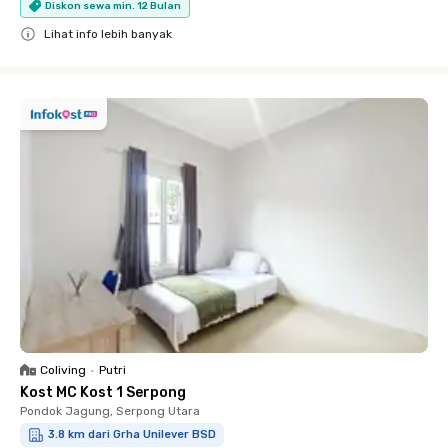
Diskon sewa min. 12 Bulan
Lihat info lebih banyak
Close
Coliving
•
Putri
Kost MC Kost 1 Serpong
Pondok Jagung, Serpong Utara
3.8 km dari Grha Unilever BSD