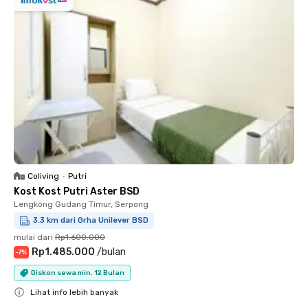
Coliving
•
Putri
Kost Kost Putri Aster BSD
Lengkong Gudang Timur, Serpong
3.3 km dari Grha Unilever BSD
mulai dari
Rp1.600.000
Rp1.485.000
/
bulan
-
7
%
Diskon sewa min. 12 Bulan
Lihat info lebih banyak