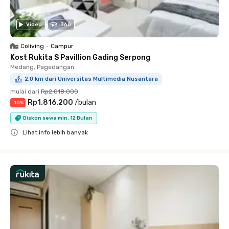
Video
360
Coliving
•
Campur
Kost Rukita S Pavillion Gading Serpong
Medang, Pagedangan
2.0 km dari Universitas Multimedia Nusantara
mulai dari
Rp2.018.000
Rp1.816.200
/
bulan
-
10
%
Diskon sewa min. 12 Bulan
Lihat info lebih banyak
Close