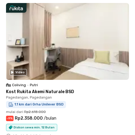
Video
Coliving
•
Putri
Kost Rukita Akemi Naturale BSD
Pagedangan, Pagedangan
1.1 km dari Grha Unilever BSD
mulai dari
Rp2.618.000
Rp2.358.000
/
bulan
-
9
%
Diskon sewa min. 12 Bulan