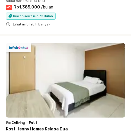
mulai dari
Rp1.500.000
Rp1.385.000
/
bulan
-
7
%
Diskon sewa min. 12 Bulan
Lihat info lebih banyak
Close
Coliving
•
Putri
Kost Henny Homes Kelapa Dua