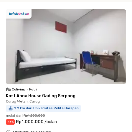
Coliving
•
Putri
Kost Anna House Gading Serpong
Curug Wetan, Curug
2.2 km dari Universitas Pelita Harapan
mulai dari
Rp1.200.000
Rp1.000.000
/
bulan
-
16
%