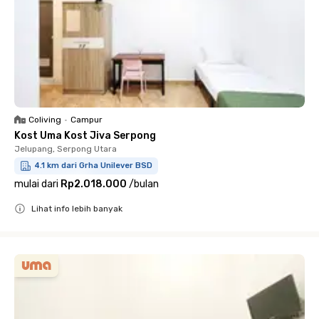
Coliving
•
Campur
Kost Uma Kost Jiva Serpong
Jelupang, Serpong Utara
4.1 km dari Grha Unilever BSD
mulai dari
Rp2.018.000
/
bulan
Lihat info lebih banyak
Close