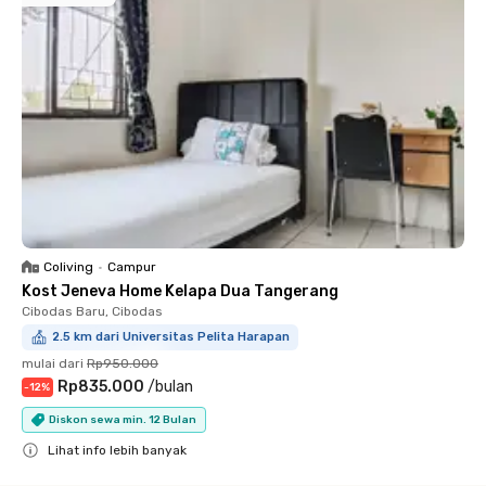
Coliving
•
Campur
Kost Jeneva Home Kelapa Dua Tangerang
Cibodas Baru, Cibodas
2.5 km dari Universitas Pelita Harapan
mulai dari
Rp950.000
Rp835.000
/
bulan
-
12
%
Diskon sewa min. 12 Bulan
Lihat info lebih banyak
Close