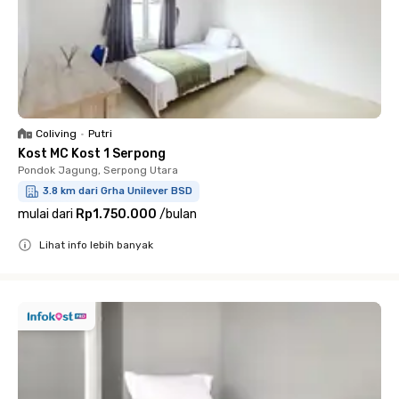
Coliving
•
Putri
Kost MC Kost 1 Serpong
Pondok Jagung, Serpong Utara
3.8 km dari Grha Unilever BSD
mulai dari
Rp1.750.000
/
bulan
Lihat info lebih banyak
Close