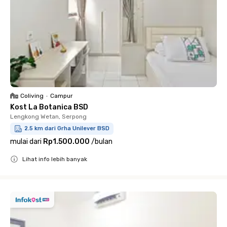
Coliving
•
Campur
Kost La Botanica BSD
Lengkong Wetan, Serpong
2.5 km dari Grha Unilever BSD
mulai dari
Rp1.500.000
/
bulan
Lihat info lebih banyak
Close