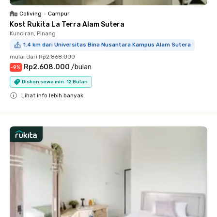
Coliving
•
Campur
Kost Rukita La Terra Alam Sutera
Kunciran, Pinang
1.4 km dari Universitas Bina Nusantara Kampus Alam Sutera
mulai dari
Rp2.868.000
Rp2.608.000
/
bulan
-
9
%
Diskon sewa min. 12 Bulan
Lihat info lebih banyak
Close