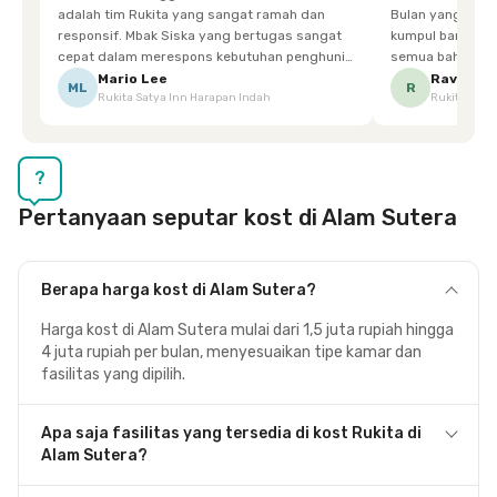
adalah tim Rukita yang sangat ramah dan
Bulan yang super happy! banyak tem
responsif. Mbak Siska yang bertugas sangat
kumpul bareng mak
cepat dalam merespons kebutuhan penghuni.
semua bahagia ad
Ketika saya meminta keset karena sempat
mgkn saran dari air aja & kebersihan lebih di
Mario Lee
Ravena
ML
R
Rukita Satya Inn Harapan Indah
Rukita Dimi
terpeleset, permintaan tersebut langsung
tingkatka
dipenuhi dengan cepat. Terima kasih Mbak
Siska.
?
Pertanyaan seputar kost di Alam Sutera
Berapa harga kost di Alam Sutera?
Harga kost di Alam Sutera mulai dari 1,5 juta rupiah hingga
4 juta rupiah per bulan, menyesuaikan tipe kamar dan
fasilitas yang dipilih.
Apa saja fasilitas yang tersedia di kost Rukita di
Alam Sutera?