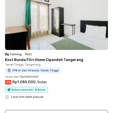
Coliving
•
Putri
Kost Bunda Fitri Home Cipondoh Tangerang
Tanah Tinggi, Tangerang
998 m dari Stasiun Tanah Tinggi
mulai dari
Rp1.200.000
Rp1.085.000
/
bulan
-
9
%
Diskon sewa min. 12 Bulan
Lihat info lebih banyak
Close