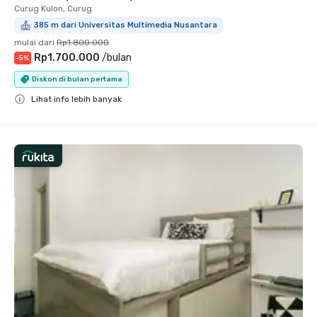
Curug Kulon, Curug
385 m dari Universitas Multimedia Nusantara
mulai dari
Rp1.800.000
Rp1.700.000
/
bulan
-
5
%
Diskon di bulan pertama
Lihat info lebih banyak
Close