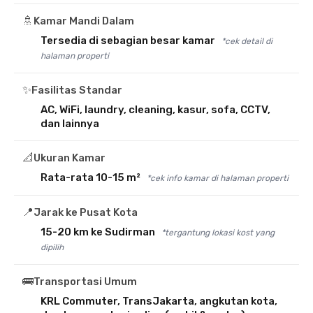
🚿
Kamar Mandi Dalam
Tersedia di sebagian besar kamar
*cek detail di
halaman properti
✨
Fasilitas Standar
AC, WiFi, laundry, cleaning, kasur, sofa, CCTV,
dan lainnya
📐
Ukuran Kamar
Rata-rata 10-15 m²
*cek info kamar di halaman properti
📍
Jarak ke Pusat Kota
15-20 km ke Sudirman
*tergantung lokasi kost yang
dipilih
🚌
Transportasi Umum
KRL Commuter, TransJakarta, angkutan kota,