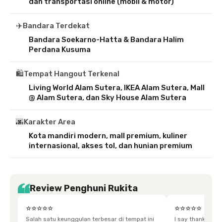
dan transportasi online (mobil & motor)
✈️
Bandara Terdekat
Bandara Soekarno-Hatta & Bandara Halim
Perdana Kusuma
🛍️
Tempat Hangout Terkenal
Living World Alam Sutera, IKEA Alam Sutera, Mall
@ Alam Sutera, dan Sky House Alam Sutera
🌆
Karakter Area
Kota mandiri modern, mall premium, kuliner
internasional, akses tol, dan hunian premium
Review Penghuni Rukita
⭐⭐⭐⭐⭐
⭐⭐⭐⭐⭐
Salah satu keunggulan terbesar di tempat ini
I say thankyou s