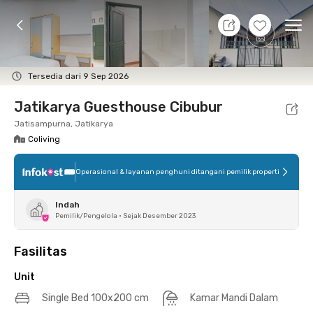
7 Agt 26 - Belum tahu
+
7
Ope
Foto
Fasilitas bersama
Lokasi
Aturan Tambahan
Tersedia dari 9 Sep 2026
Jatikarya Guesthouse Cibubur
Jatisampurna, Jatikarya
Coliving
Operasional & layanan penghuni ditangani pemilik properti
Indah
Pemilik/Pengelola
•
Sejak Desember 2023
Fasilitas
Unit
Single Bed 100x200 cm
Kamar Mandi Dalam