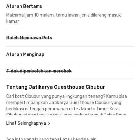
Aturan Bertamu
Maksimal jam 10 malam, tamu lawan jenis dilarang masuk
kamar
Boleh Membawa Pets
Aturan Menginap
Tidak diperbolehkan merokok
Tentang Jatikarya Guesthouse Cibubur
Cari kost Cibubur yang punya lingkungan tenang? Kamu bisa
mempertimbangkan Jatikarya Guesthouse Cibubur yang
berlokasi di tengah perumahan elite Jakarta Timur. Kost
Cibubur ini strategis ke mall, area perkantoran di Jalan Raya
Leuwinanggung, maupun akses ke Jalan Tol Cimanggis -
Lihat Selengkapnya
Cibitung.
Ada info yang kurang tepat atau kendala lain