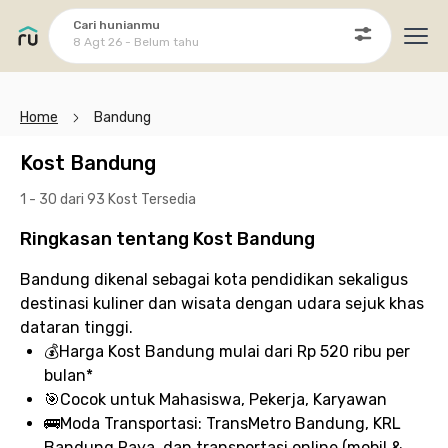
Cari hunianmu
8 Agt 26 - Belum tahu
Ope
Home
Bandung
Kost Bandung
1 - 30 dari 93 Kost
Tersedia
Ringkasan tentang Kost Bandung
Bandung dikenal sebagai kota pendidikan sekaligus
destinasi kuliner dan wisata dengan udara sejuk khas
dataran tinggi.
💰
Harga Kost Bandung
mulai dari Rp 520 ribu per
bulan*
🎯
Cocok untuk
Mahasiswa, Pekerja, Karyawan
🚌
Moda Transportasi:
TransMetro Bandung, KRL
Bandung Raya, dan transportasi online (mobil &