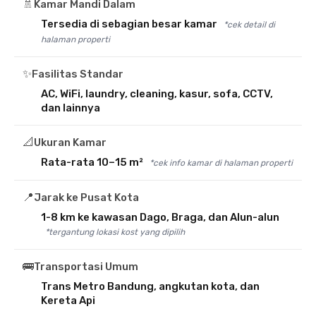
🚿
Kamar Mandi Dalam
Tersedia di sebagian besar kamar
*cek detail di
halaman properti
✨
Fasilitas Standar
AC, WiFi, laundry, cleaning, kasur, sofa, CCTV,
dan lainnya
📐
Ukuran Kamar
Rata-rata 10–15 m²
*cek info kamar di halaman properti
📍
Jarak ke Pusat Kota
1-8 km ke kawasan Dago, Braga, dan Alun-alun
*tergantung lokasi kost yang dipilih
🚌
Transportasi Umum
Trans Metro Bandung, angkutan kota, dan
Kereta Api