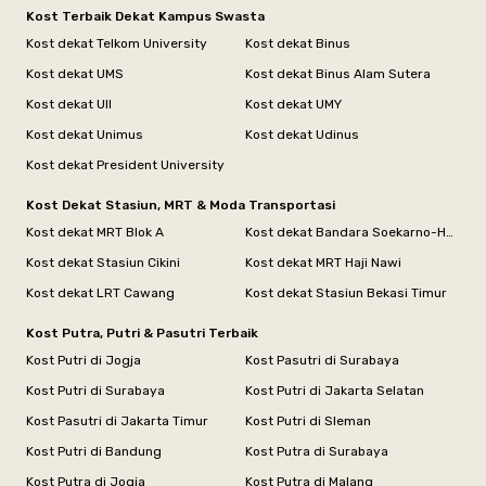
Kost Terbaik Dekat Kampus Swasta
Kost dekat Telkom University
Kost dekat Binus
Kost dekat UMS
Kost dekat Binus Alam Sutera
Kost dekat UII
Kost dekat UMY
Kost dekat Unimus
Kost dekat Udinus
Kost dekat President University
Kost Dekat Stasiun, MRT & Moda Transportasi
Kost dekat MRT Blok A
Kost dekat Bandara Soekarno-Hatta
Kost dekat Stasiun Cikini
Kost dekat MRT Haji Nawi
Kost dekat LRT Cawang
Kost dekat Stasiun Bekasi Timur
Kost Putra, Putri & Pasutri Terbaik
Kost Putri di Jogja
Kost Pasutri di Surabaya
Kost Putri di Surabaya
Kost Putri di Jakarta Selatan
Kost Pasutri di Jakarta Timur
Kost Putri di Sleman
Kost Putri di Bandung
Kost Putra di Surabaya
Kost Putra di Jogja
Kost Putra di Malang