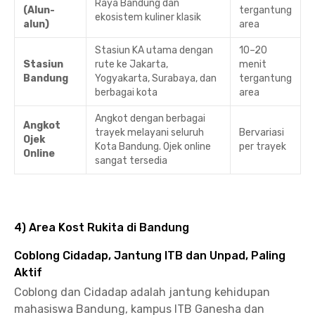
Raya Bandung dan
(Alun-
tergantung
ekosistem kuliner klasik
alun)
area
Stasiun KA utama dengan
10–20
Stasiun
rute ke Jakarta,
menit
Bandung
Yogyakarta, Surabaya, dan
tergantung
berbagai kota
area
Angkot dengan berbagai
Angkot
trayek melayani seluruh
Bervariasi
Ojek
Kota Bandung. Ojek online
per trayek
Online
sangat tersedia
4) Area Kost Rukita di Bandung
Coblong Cidadap, Jantung ITB dan Unpad, Paling
Aktif
Coblong dan Cidadap adalah jantung kehidupan
mahasiswa Bandung, kampus ITB Ganesha dan