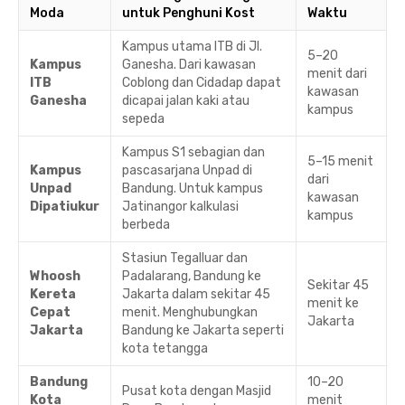
Moda
untuk Penghuni Kost
Waktu
Kampus utama ITB di Jl.
5–20
Kampus
Ganesha. Dari kawasan
menit dari
ITB
Coblong dan Cidadap dapat
kawasan
Ganesha
dicapai jalan kaki atau
kampus
sepeda
Kampus S1 sebagian dan
5–15 menit
Kampus
pascasarjana Unpad di
dari
Unpad
Bandung. Untuk kampus
kawasan
Dipatiukur
Jatinangor kalkulasi
kampus
berbeda
Stasiun Tegalluar dan
Whoosh
Padalarang, Bandung ke
Sekitar 45
Kereta
Jakarta dalam sekitar 45
menit ke
Cepat
menit. Menghubungkan
Jakarta
Jakarta
Bandung ke Jakarta seperti
kota tetangga
Bandung
10–20
Pusat kota dengan Masjid
Kota
menit