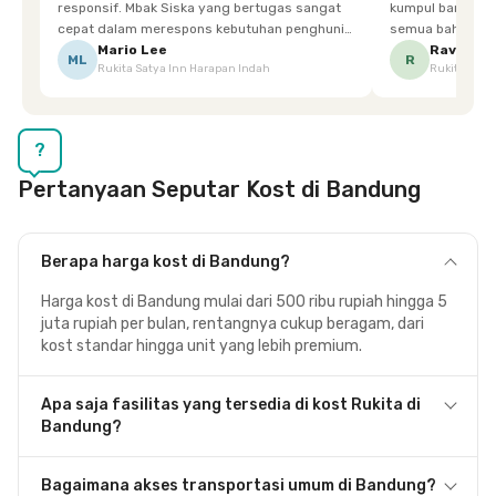
responsif. Mbak Siska yang bertugas sangat
kumpul bareng mak
cepat dalam merespons kebutuhan penghuni.
semua bahagia ad
Ketika saya meminta keset karena sempat
mgkn saran dari air aja & kebersihan lebih di
Mario Lee
Ravena
ML
R
Rukita Satya Inn Harapan Indah
Rukita Dimi
terpeleset, permintaan tersebut langsung
tingkatka
dipenuhi dengan cepat. Terima kasih Mbak
Siska.
?
Pertanyaan Seputar Kost di Bandung
Berapa harga kost di Bandung?
Harga kost di Bandung mulai dari 500 ribu rupiah hingga 5
juta rupiah per bulan, rentangnya cukup beragam, dari
kost standar hingga unit yang lebih premium.
Apa saja fasilitas yang tersedia di kost Rukita di
Bandung?
Bagaimana akses transportasi umum di Bandung?