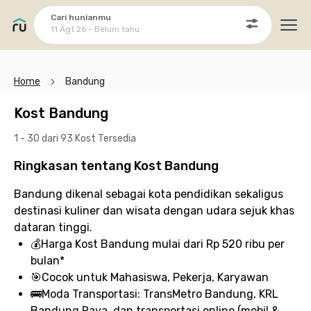
Cari hunianmu
11 Agt 26 - Belum tahu
Ope
Home
Bandung
Kost Bandung
1 - 30 dari 93 Kost
Tersedia
Ringkasan tentang Kost Bandung
Bandung dikenal sebagai kota pendidikan sekaligus
destinasi kuliner dan wisata dengan udara sejuk khas
dataran tinggi.
💰
Harga Kost Bandung
mulai dari Rp 520 ribu per
bulan*
🎯
Cocok untuk
Mahasiswa, Pekerja, Karyawan
🚌
Moda Transportasi:
TransMetro Bandung, KRL
Bandung Raya, dan transportasi online (mobil &