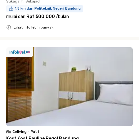
Sukagalih, Sukajadi
1.8 km dari Politeknik Negeri Bandung
mulai dari
Rp1.500.000
/
bulan
Lihat info lebih banyak
Close
Coliving
•
Putri
Kost Kost Pauline Regol Bandung