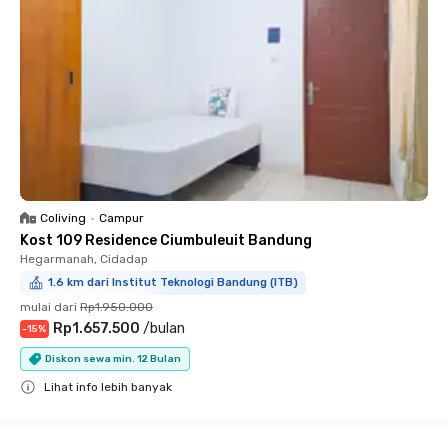
Coliving
•
Campur
Kost 109 Residence Ciumbuleuit Bandung
Hegarmanah, Cidadap
1.6 km dari Institut Teknologi Bandung (ITB)
mulai dari
Rp1.950.000
Rp1.657.500
/
bulan
-
15
%
Diskon sewa min. 12 Bulan
Lihat info lebih banyak
Close