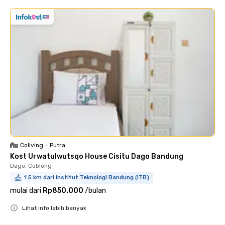
Coliving
•
Putra
Kost Urwatulwutsqo House Cisitu Dago Bandung
Dago, Coblong
1.5 km dari Institut Teknologi Bandung (ITB)
mulai dari
Rp850.000
/
bulan
Lihat info lebih banyak
Close