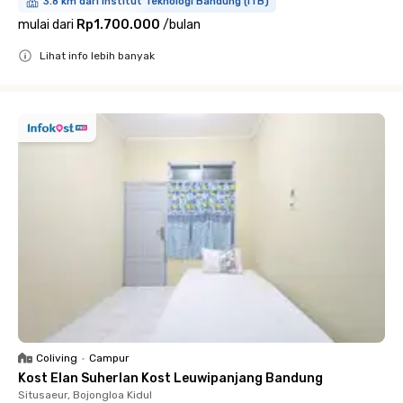
3.8 km dari Institut Teknologi Bandung (ITB)
mulai dari
Rp1.700.000
/
bulan
Lihat info lebih banyak
Close
Coliving
•
Campur
Kost Elan Suherlan Kost Leuwipanjang Bandung
Situsaeur, Bojongloa Kidul