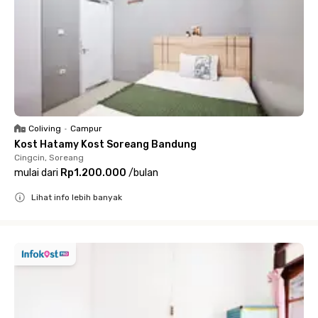
Coliving
•
Campur
Kost Hatamy Kost Soreang Bandung
Cingcin, Soreang
mulai dari
Rp1.200.000
/
bulan
Lihat info lebih banyak
Close