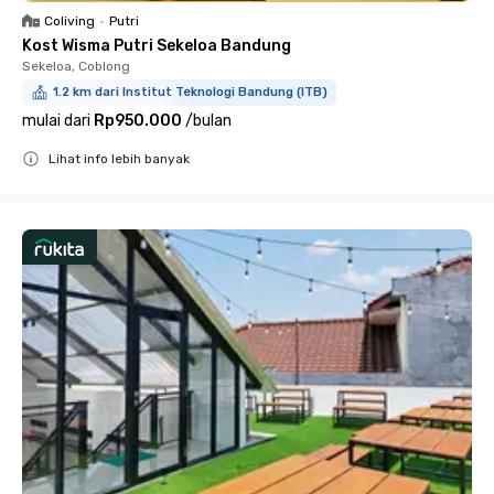
Coliving
•
Putri
Kost Wisma Putri Sekeloa Bandung
Sekeloa, Coblong
1.2 km dari Institut Teknologi Bandung (ITB)
mulai dari
Rp950.000
/
bulan
Lihat info lebih banyak
Close