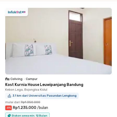
Coliving
•
Campur
Kost Kurnia House Leuwipanjang Bandung
Kebon Lega, Bojongloa Kidul
3.1 km dari Universitas Pasundan Lengkong
mulai dari
Rp1.350.000
Rp1.235.000
/
bulan
-
8
%
Diskon sewa min. 12 Bulan