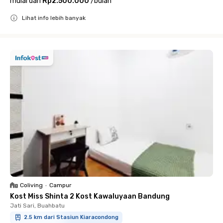
mulai dari
Rp2.500.000
/
bulan
Lihat info lebih banyak
Close
Coliving
•
Campur
Kost Miss Shinta 2 Kost Kawaluyaan Bandung
Jati Sari, Buahbatu
2.5 km dari Stasiun Kiaracondong