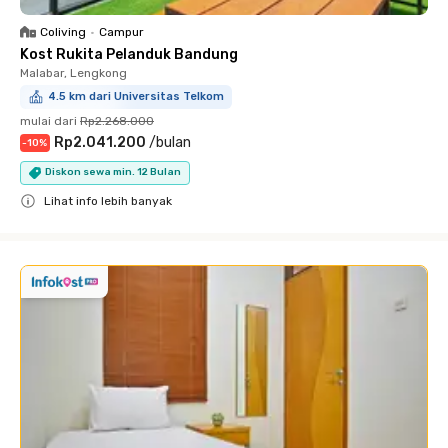
Coliving
•
Campur
Kost Rukita Pelanduk Bandung
Malabar, Lengkong
4.5 km dari Universitas Telkom
mulai dari
Rp2.268.000
Rp2.041.200
/
bulan
-
10
%
Diskon sewa min. 12 Bulan
Lihat info lebih banyak
Close