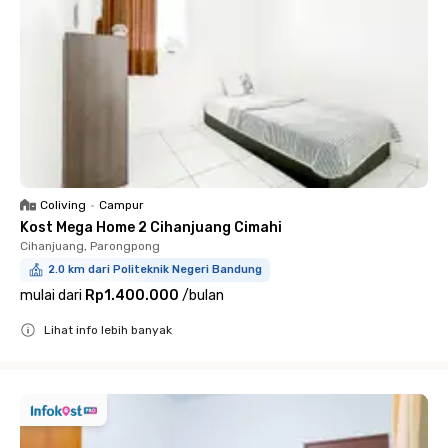
Coliving
•
Campur
Kost Mega Home 2 Cihanjuang Cimahi
Cihanjuang, Parongpong
2.0 km dari Politeknik Negeri Bandung
mulai dari
Rp1.400.000
/
bulan
Lihat info lebih banyak
Close