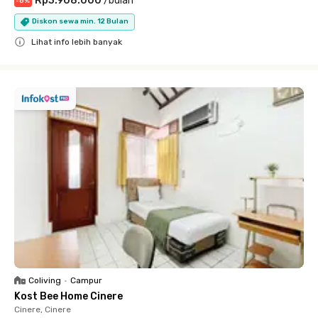
Rp3.908.000
/
bulan
-
6
%
Diskon sewa min. 12 Bulan
Lihat info lebih banyak
Close
Coliving
•
Campur
Kost Bee Home Cinere
Cinere, Cinere