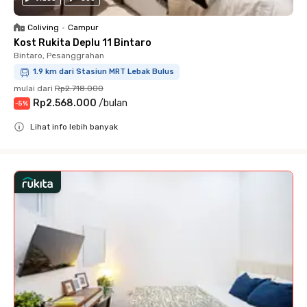
Coliving
•
Campur
Kost Rukita Deplu 11 Bintaro
Bintaro, Pesanggrahan
1.9 km dari Stasiun MRT Lebak Bulus
mulai dari
Rp2.718.000
Rp2.568.000
/
bulan
-
5
%
Lihat info lebih banyak
Close