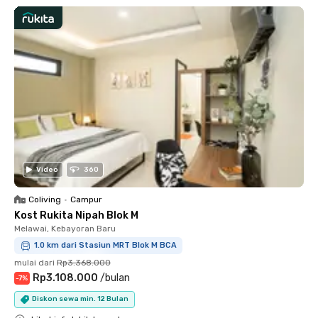
Video
360
Coliving
•
Campur
Kost Rukita Nipah Blok M
Melawai, Kebayoran Baru
1.0 km dari Stasiun MRT Blok M BCA
mulai dari
Rp3.368.000
Rp3.108.000
/
bulan
-
7
%
Diskon sewa min. 12 Bulan