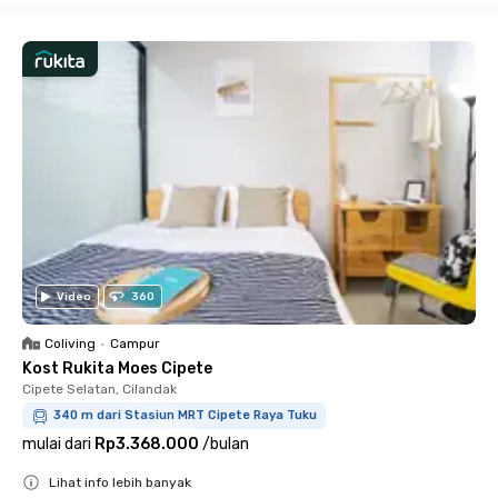
Video
360
Coliving
•
Campur
Kost Rukita Moes Cipete
Cipete Selatan, Cilandak
340 m dari Stasiun MRT Cipete Raya Tuku
mulai dari
Rp3.368.000
/
bulan
Lihat info lebih banyak