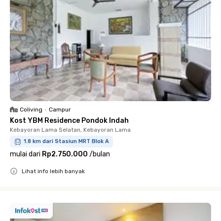
Coliving
•
Campur
Kost YBM Residence Pondok Indah
Kebayoran Lama Selatan, Kebayoran Lama
1.8 km dari Stasiun MRT Blok A
mulai dari
Rp2.750.000
/
bulan
Lihat info lebih banyak
Close