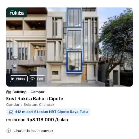
Video
360
Coliving
•
Campur
Kost Rukita Bahari Cipete
Gandaria Selatan, Cilandak
412 m dari Stasiun MRT Cipete Raya Tuku
mulai dari
Rp3.118.000
/
bulan
Lihat info lebih banyak
Close