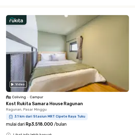
Close
Video
Coliving
•
Campur
Kost Rukita Samara House Ragunan
Ragunan, Pasar Minggu
3.1 km dari Stasiun MRT Cipete Raya Tuku
mulai dari
Rp3.518.000
/
bulan
Lihat info lebih banyak