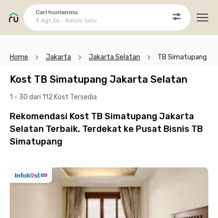
Cari hunianmu
9 Agt 26 - Belum tahu
Ope
Home
Jakarta
Jakarta Selatan
TB Simatupang
Kost TB Simatupang Jakarta Selatan
1 - 30 dari 112 Kost
Tersedia
Rekomendasi Kost TB Simatupang Jakarta
Selatan Terbaik, Terdekat ke Pusat Bisnis TB
Simatupang