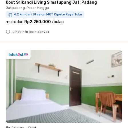
Kost Srikandi Living Simatupang Jati Padang
Jatipadang, Pasar Minggu
4.2 km dari Stasiun MRT Cipete Raya Tuku
mulai dari
Rp2.250.000
/
bulan
Lihat info lebih banyak
Close
Coliving
•
Putri