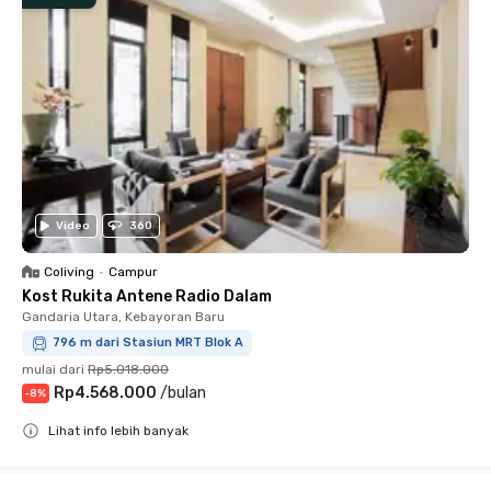
Video
360
Coliving
•
Campur
Kost Rukita Antene Radio Dalam
Gandaria Utara, Kebayoran Baru
796 m dari Stasiun MRT Blok A
mulai dari
Rp5.018.000
Rp4.568.000
/
bulan
-
8
%
Lihat info lebih banyak
Close