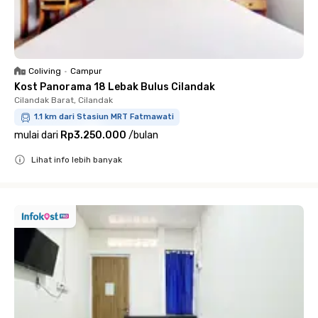
Coliving
•
Campur
Kost Panorama 18 Lebak Bulus Cilandak
Cilandak Barat, Cilandak
1.1 km dari Stasiun MRT Fatmawati
mulai dari
Rp3.250.000
/
bulan
Lihat info lebih banyak
Close