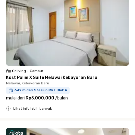
Coliving
•
Campur
Kost Polim X Suite Melawai Kebayoran Baru
Melawai, Kebayoran Baru
649 m dari Stasiun MRT Blok A
mulai dari
Rp5.000.000
/
bulan
Lihat info lebih banyak
Close