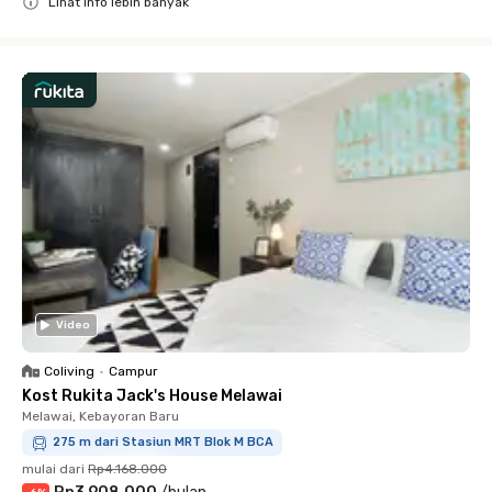
Lihat info lebih banyak
Close
Video
Coliving
•
Campur
Kost Rukita Jack's House Melawai
Melawai, Kebayoran Baru
275 m dari Stasiun MRT Blok M BCA
mulai dari
Rp4.168.000