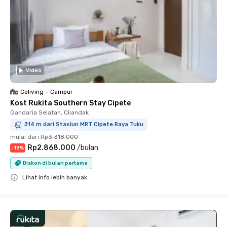
Video
Coliving
•
Campur
Kost Rukita Southern Stay Cipete
Gandaria Selatan, Cilandak
314 m dari Stasiun MRT Cipete Raya Tuku
mulai dari
Rp3.318.000
Rp2.868.000
/
bulan
-
13
%
Diskon di bulan pertama
Lihat info lebih banyak
Close