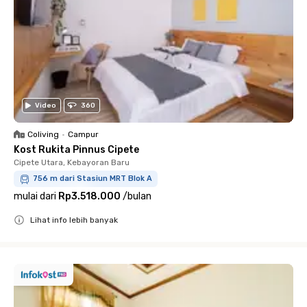
Video
360
Coliving
•
Campur
Kost Rukita Pinnus Cipete
Cipete Utara, Kebayoran Baru
756 m dari Stasiun MRT Blok A
mulai dari
Rp3.518.000
/
bulan
Lihat info lebih banyak
Close