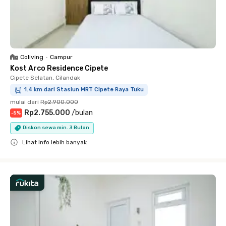
Coliving
•
Campur
Kost Arco Residence Cipete
Cipete Selatan, Cilandak
1.4 km dari Stasiun MRT Cipete Raya Tuku
mulai dari
Rp2.900.000
Rp2.755.000
/
bulan
-
5
%
Diskon sewa min. 3 Bulan
Lihat info lebih banyak
Close