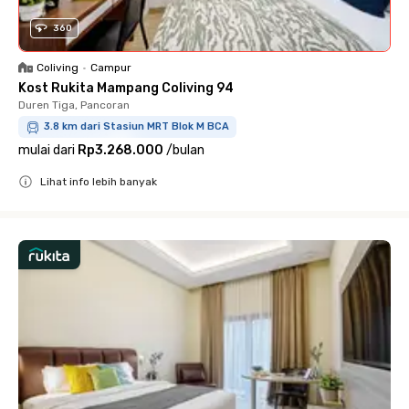
360
Coliving
•
Campur
Kost Rukita Mampang Coliving 94
Duren Tiga, Pancoran
3.8 km dari Stasiun MRT Blok M BCA
mulai dari
Rp3.268.000
/
bulan
Lihat info lebih banyak
Close