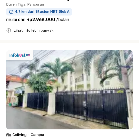
Duren Tiga, Pancoran
4.7 km dari Stasiun MRT Blok A
mulai dari
Rp2.968.000
/
bulan
Lihat info lebih banyak
Close
Coliving
•
Campur