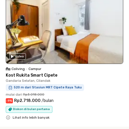
Video
Coliving
•
Campur
Kost Rukita Smart Cipete
Gandaria Selatan, Cilandak
520 m dari Stasiun MRT Cipete Raya Tuku
mulai dari
Rp3.018.000
Rp2.718.000
/
bulan
-
9
%
Diskon di bulan pertama
Lihat info lebih banyak
Close