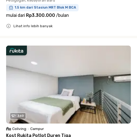
Petogogan, Kebayoran Baru
1.5 km dari Stasiun MRT Blok M BCA
mulai dari
Rp3.300.000
/
bulan
Lihat info lebih banyak
Close
360
Coliving
•
Campur
Kost Rukita Potlot Duren Tiga