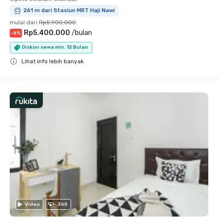
261 m dari Stasiun MRT Haji Nawi
mulai dari
Rp5.900.000
Rp5.400.000
/
bulan
-
8
%
Diskon sewa min. 12 Bulan
Lihat info lebih banyak
Close
Video
360