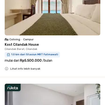
Coliving
•
Campur
Kost Cilandak House
Cilandak Barat, Cilandak
1.0 km dari Stasiun MRT Fatmawati
mulai dari
Rp5.500.000
/
bulan
Lihat info lebih banyak
Close