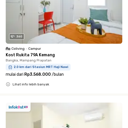
360
Coliving
•
Campur
Kost Rukita 79A Kemang
Bangka, Mampang Prapatan
2.0 km dari Stasiun MRT Haji Nawi
mulai dari
Rp3.568.000
/
bulan
Lihat info lebih banyak
Close