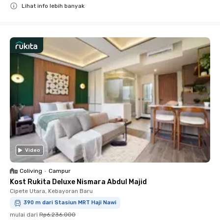
Lihat info lebih banyak
Close
Video
Coliving
•
Campur
Kost Rukita Deluxe Nismara Abdul Majid
Cipete Utara, Kebayoran Baru
390 m dari Stasiun MRT Haji Nawi
mulai dari
Rp6.236.000