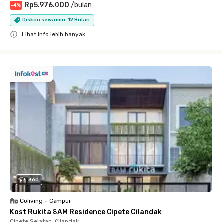
Rp5.976.000
/
bulan
-
4
%
Diskon sewa min. 12 Bulan
Lihat info lebih banyak
Close
360
Coliving
•
Campur
Kost Rukita 8AM Residence Cipete Cilandak
Cipete Selatan, Cilandak