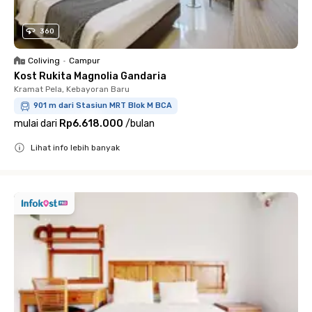
360
Coliving
•
Campur
Kost Rukita Magnolia Gandaria
Kramat Pela, Kebayoran Baru
901 m dari Stasiun MRT Blok M BCA
mulai dari
Rp6.618.000
/
bulan
Lihat info lebih banyak
Close