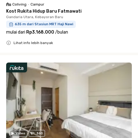
Coliving
•
Campur
Kost Rukita Hidup Baru Fatmawati
Gandaria Utara, Kebayoran Baru
635 m dari Stasiun MRT Haji Nawi
mulai dari
Rp3.168.000
/
bulan
Lihat info lebih banyak
Close
Video
360