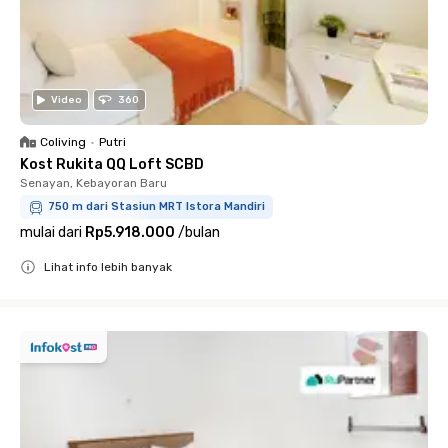
Video
360
Coliving
•
Putri
Kost Rukita QQ Loft SCBD
Senayan, Kebayoran Baru
750 m dari Stasiun MRT Istora Mandiri
mulai dari
Rp5.918.000
/
bulan
Lihat info lebih banyak
Close