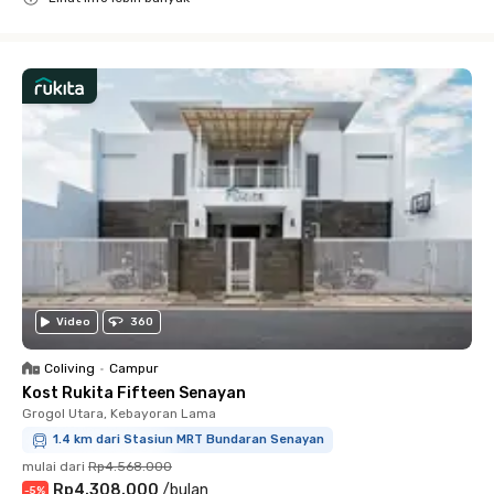
Close
Video
360
Coliving
•
Campur
Kost Rukita Fifteen Senayan
Grogol Utara, Kebayoran Lama
1.4 km dari Stasiun MRT Bundaran Senayan
mulai dari
Rp4.568.000
Rp4.308.000
/
bulan
-
5
%