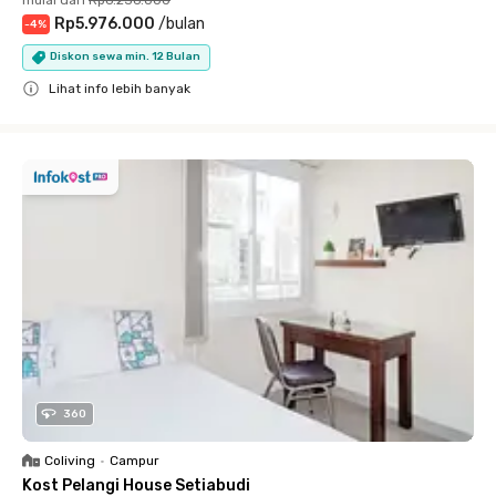
Rp5.976.000
/
bulan
-
4
%
Diskon sewa min. 12 Bulan
Lihat info lebih banyak
Close
360
Coliving
•
Campur
Kost Pelangi House Setiabudi