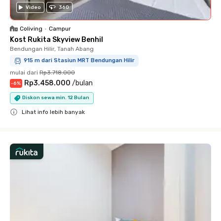
Video
360
Coliving
•
Campur
Kost Rukita Skyview Benhil
Bendungan Hilir, Tanah Abang
915 m dari Stasiun MRT Bendungan Hilir
mulai dari
Rp3.718.000
Rp3.458.000
/
bulan
-
6
%
Diskon sewa min. 12 Bulan
Lihat info lebih banyak
Close