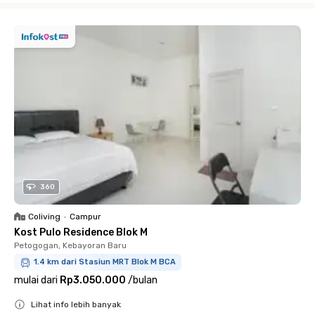
360
Coliving
•
Campur
Kost Pulo Residence Blok M
Petogogan, Kebayoran Baru
1.4 km dari Stasiun MRT Blok M BCA
mulai dari
Rp3.050.000
/
bulan
Lihat info lebih banyak