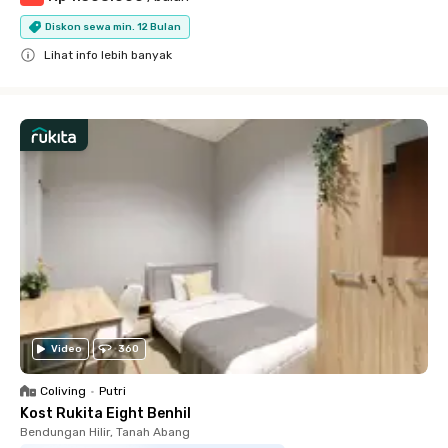
Diskon sewa min. 12 Bulan
Lihat info lebih banyak
Close
Video
360
Coliving
•
Putri
Kost Rukita Eight Benhil
Bendungan Hilir, Tanah Abang