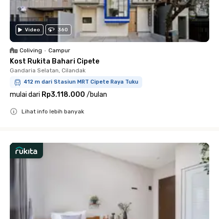
Video
360
Coliving
•
Campur
Kost Rukita Bahari Cipete
Gandaria Selatan, Cilandak
412 m dari Stasiun MRT Cipete Raya Tuku
mulai dari
Rp3.118.000
/
bulan
Lihat info lebih banyak
Close