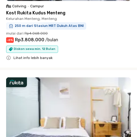
Coliving
•
Campur
Kost Rukita Kudus Menteng
Kelurahan Menteng, Menteng
250 m dari Stasiun MRT Dukuh Atas BNI
mulai dari
Rp4.068.000
Rp3.808.000
/
bulan
-
6
%
Diskon sewa min. 12 Bulan
Lihat info lebih banyak
Close