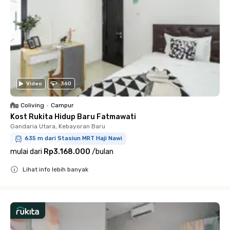
Video
360
Coliving
•
Campur
Kost Rukita Hidup Baru Fatmawati
Gandaria Utara, Kebayoran Baru
635 m dari Stasiun MRT Haji Nawi
mulai dari
Rp3.168.000
/
bulan
Lihat info lebih banyak
Close