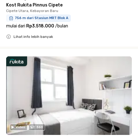
Kost Rukita Pinnus Cipete
Cipete Utara, Kebayoran Baru
756 m dari Stasiun MRT Blok A
mulai dari
Rp3.518.000
/
bulan
Lihat info lebih banyak
Close
Video
360