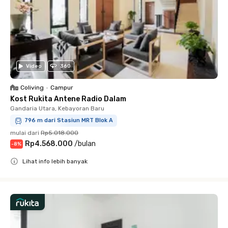
Video
360
Coliving
•
Campur
Kost Rukita Antene Radio Dalam
Gandaria Utara, Kebayoran Baru
796 m dari Stasiun MRT Blok A
mulai dari
Rp5.018.000
Rp4.568.000
/
bulan
-
8
%
Lihat info lebih banyak
Close