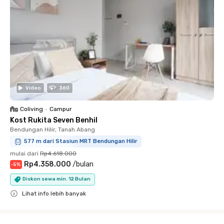
Video
360
Coliving
•
Campur
Kost Rukita Seven Benhil
Bendungan Hilir, Tanah Abang
577 m dari Stasiun MRT Bendungan Hilir
mulai dari
Rp4.618.000
Rp4.358.000
/
bulan
-
5
%
Diskon sewa min. 12 Bulan
Lihat info lebih banyak
Close