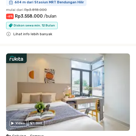
604 m dari Stasiun MRT Bendungan Hilir
mulai dari
Rp3.818.000
Rp3.558.000
/
bulan
-
6
%
Diskon sewa min. 12 Bulan
Lihat info lebih banyak
Close
Video
360