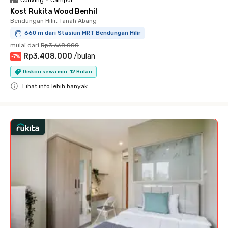
Coliving
•
Campur
Kost Rukita Wood Benhil
Bendungan Hilir, Tanah Abang
660 m dari Stasiun MRT Bendungan Hilir
mulai dari
Rp3.668.000
Rp3.408.000
/
bulan
-
7
%
Diskon sewa min. 12 Bulan
Lihat info lebih banyak
Close