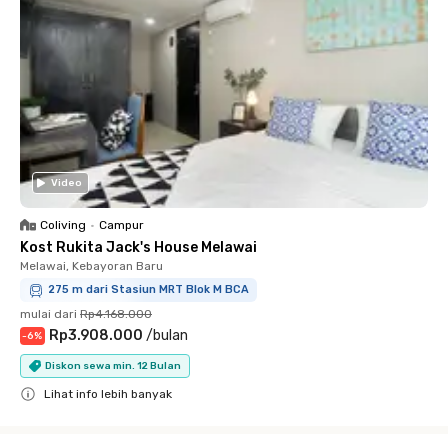
Video
Coliving
•
Campur
Kost Rukita Jack's House Melawai
Melawai, Kebayoran Baru
275 m dari Stasiun MRT Blok M BCA
mulai dari
Rp4.168.000
Rp3.908.000
/
bulan
-
6
%
Diskon sewa min. 12 Bulan
Lihat info lebih banyak
Close