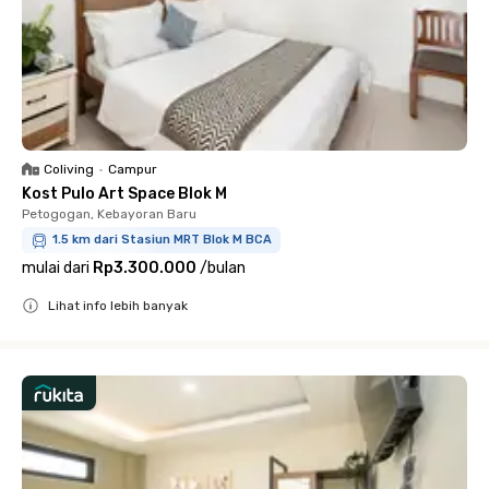
Coliving
•
Campur
Kost Pulo Art Space Blok M
Petogogan, Kebayoran Baru
1.5 km dari Stasiun MRT Blok M BCA
mulai dari
Rp3.300.000
/
bulan
Lihat info lebih banyak
Close