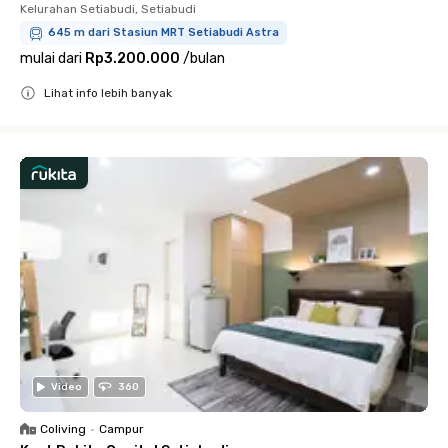
Kelurahan Setiabudi, Setiabudi
645 m dari Stasiun MRT Setiabudi Astra
mulai dari
Rp3.200.000
/
bulan
Lihat info lebih banyak
Close
Video
360
Coliving
•
Campur