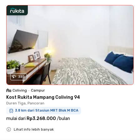
360
Coliving
•
Campur
Kost Rukita Mampang Coliving 94
Duren Tiga, Pancoran
3.8 km dari Stasiun MRT Blok M BCA
mulai dari
Rp3.268.000
/
bulan
Lihat info lebih banyak
Close