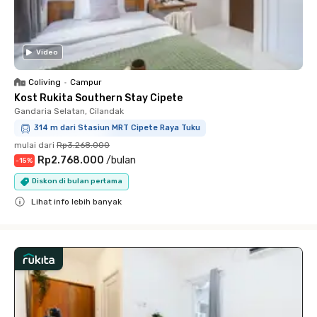
Video
Coliving
•
Campur
Kost Rukita Southern Stay Cipete
Gandaria Selatan, Cilandak
314 m dari Stasiun MRT Cipete Raya Tuku
mulai dari
Rp3.268.000
Rp2.768.000
/
bulan
-
15
%
Diskon di bulan pertama
Lihat info lebih banyak
Close