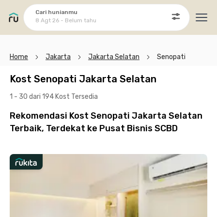
Cari hunianmu
8 Agt 26 - Belum tahu
Ope
Home
Jakarta
Jakarta Selatan
Senopati
Kost Senopati Jakarta Selatan
1 - 30 dari 194 Kost
Tersedia
Rekomendasi Kost Senopati Jakarta Selatan
Terbaik, Terdekat ke Pusat Bisnis SCBD