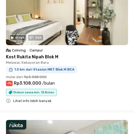
Video
360
Coliving
•
Campur
Kost Rukita Nipah Blok M
Melawai, Kebayoran Baru
1.0 km dari Stasiun MRT Blok M BCA
mulai dari
Rp3.368.000
Rp3.108.000
/
bulan
-
7
%
Diskon sewa min. 12 Bulan
Lihat info lebih banyak
Close