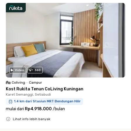
Video
360
Coliving
•
Campur
Kost Rukita Tenun CoLiving Kuningan
Karet Semanggi, Setiabudi
1.4 km dari Stasiun MRT Bendungan Hilir
mulai dari
Rp4.918.000
/
bulan
Lihat info lebih banyak
Close