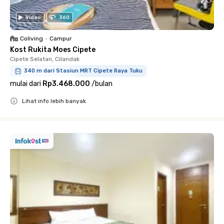
Video
360
Coliving
•
Campur
Kost Rukita Moes Cipete
Cipete Selatan, Cilandak
340 m dari Stasiun MRT Cipete Raya Tuku
mulai dari
Rp3.468.000
/
bulan
Lihat info lebih banyak
Close