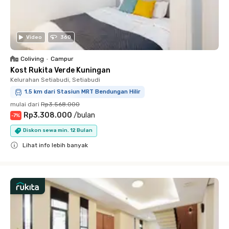
Video
360
Coliving
•
Campur
Kost Rukita Verde Kuningan
Kelurahan Setiabudi, Setiabudi
1.5 km dari Stasiun MRT Bendungan Hilir
mulai dari
Rp3.568.000
Rp3.308.000
/
bulan
-
7
%
Diskon sewa min. 12 Bulan
Lihat info lebih banyak
Close