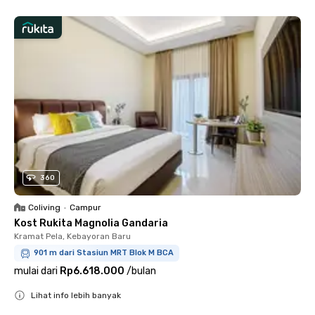
360
Coliving
•
Campur
Kost Rukita Magnolia Gandaria
Kramat Pela, Kebayoran Baru
901 m dari Stasiun MRT Blok M BCA
mulai dari
Rp6.618.000
/
bulan
Lihat info lebih banyak
Close