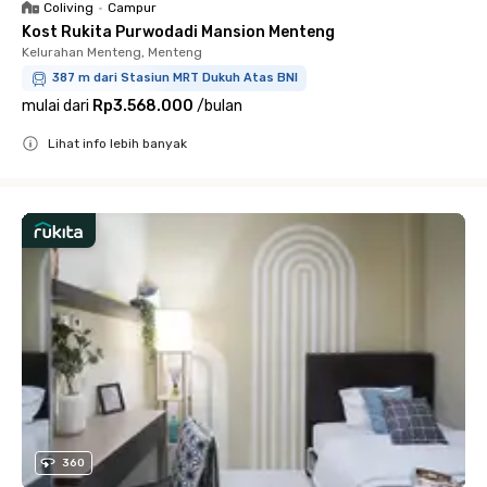
Coliving
•
Campur
Kost Rukita Purwodadi Mansion Menteng
Kelurahan Menteng, Menteng
387 m dari Stasiun MRT Dukuh Atas BNI
mulai dari
Rp3.568.000
/
bulan
Lihat info lebih banyak
Close
360