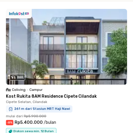
360
Coliving
•
Campur
Kost Rukita 8AM Residence Cipete Cilandak
Cipete Selatan, Cilandak
261 m dari Stasiun MRT Haji Nawi
mulai dari
Rp5.900.000
Rp5.400.000
/
bulan
-
8
%
Diskon sewa min. 12 Bulan