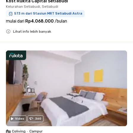
Kost Rukita Capital Setiabudi
Kelurahan Setiabudi, Setiabudi
573 m dari Stasiun MRT Setiabudi Astra
mulai dari
Rp4.068.000
/
bulan
Lihat info lebih banyak
Close
Video
360
Coliving
•
Campur