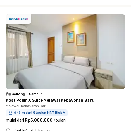
Close
Coliving
•
Campur
Kost Polim X Suite Melawai Kebayoran Baru
Melawai, Kebayoran Baru
649 m dari Stasiun MRT Blok A
mulai dari
Rp5.000.000
/
bulan
Lihat info lebih banyak