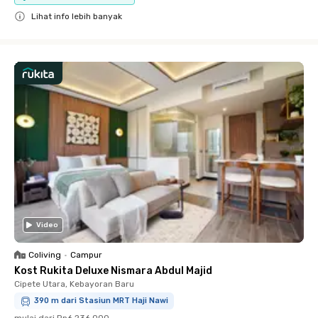
Lihat info lebih banyak
Close
Video
Coliving
•
Campur
Kost Rukita Deluxe Nismara Abdul Majid
Cipete Utara, Kebayoran Baru
390 m dari Stasiun MRT Haji Nawi
mulai dari
Rp6.236.000