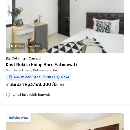
Video
360
Coliving
•
Campur
Kost Rukita Hidup Baru Fatmawati
Gandaria Utara, Kebayoran Baru
635 m dari Stasiun MRT Haji Nawi
mulai dari
Rp3.168.000
/
bulan
Lihat info lebih banyak
Close