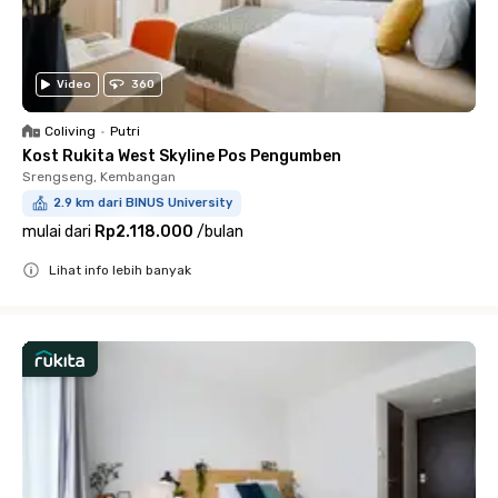
Video
360
Coliving
•
Putri
Kost Rukita West Skyline Pos Pengumben
Srengseng, Kembangan
2.9 km dari BINUS University
mulai dari
Rp2.118.000
/
bulan
Lihat info lebih banyak
Close