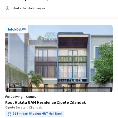
Lihat info lebih banyak
Close
360
Coliving
•
Campur
Kost Rukita 8AM Residence Cipete Cilandak
Cipete Selatan, Cilandak
261 m dari Stasiun MRT Haji Nawi