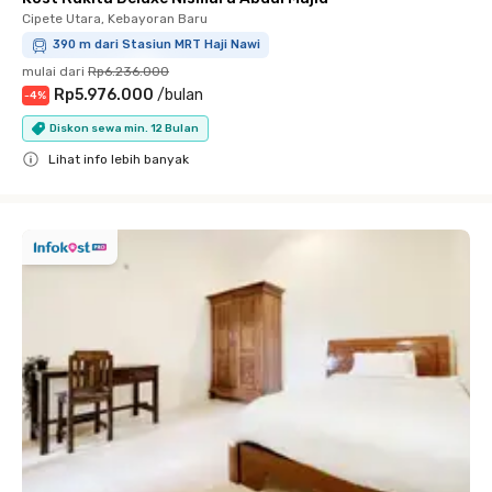
Cipete Utara, Kebayoran Baru
390 m dari Stasiun MRT Haji Nawi
mulai dari
Rp6.236.000
Rp5.976.000
/
bulan
-
4
%
Diskon sewa min. 12 Bulan
Lihat info lebih banyak
Close