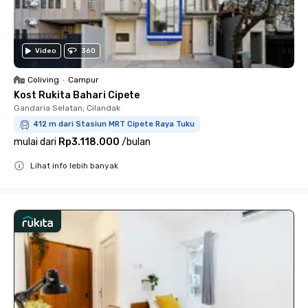
Video
360
Coliving
•
Campur
Kost Rukita Bahari Cipete
Gandaria Selatan, Cilandak
412 m dari Stasiun MRT Cipete Raya Tuku
mulai dari
Rp3.118.000
/
bulan
Lihat info lebih banyak
Close