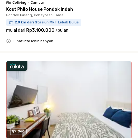
Coliving
•
Campur
Kost Philo House Pondok Indah
Pondok Pinang, Kebayoran Lama
2.0 km dari Stasiun MRT Lebak Bulus
mulai dari
Rp3.100.000
/
bulan
Lihat info lebih banyak
Close
360