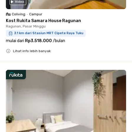
Video
Coliving
•
Campur
Kost Rukita Samara House Ragunan
Ragunan, Pasar Minggu
3.1 km dari Stasiun MRT Cipete Raya Tuku
mulai dari
Rp3.518.000
/
bulan
Lihat info lebih banyak
Close