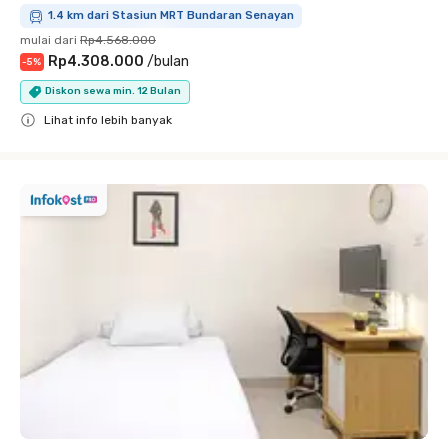
1.4 km dari Stasiun MRT Bundaran Senayan
mulai dari
Rp4.568.000
Rp4.308.000
/
bulan
-
5
%
Diskon sewa min. 12 Bulan
Lihat info lebih banyak
Close