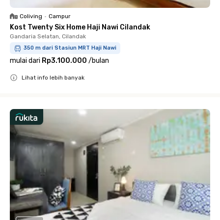
Coliving
•
Campur
Kost Twenty Six Home Haji Nawi Cilandak
Gandaria Selatan, Cilandak
350 m dari Stasiun MRT Haji Nawi
mulai dari
Rp3.100.000
/
bulan
Lihat info lebih banyak
Close