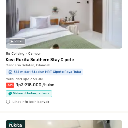
Video
Coliving
•
Campur
Kost Rukita Southern Stay Cipete
Gandaria Selatan, Cilandak
314 m dari Stasiun MRT Cipete Raya Tuku
mulai dari
Rp3.368.000
Rp2.918.000
/
bulan
-
13
%
Diskon di bulan pertama
Lihat info lebih banyak
Close