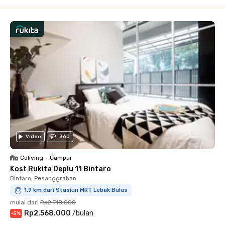
Close
Video
360
Coliving
•
Campur
Kost Rukita Deplu 11 Bintaro
Bintaro, Pesanggrahan
1.9 km dari Stasiun MRT Lebak Bulus
mulai dari
Rp2.718.000
Rp2.568.000
/
bulan
-
5
%