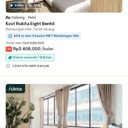
Video
360
Coliving
•
Putri
Kost Rukita Eight Benhil
Bendungan Hilir, Tanah Abang
604 m dari Stasiun MRT Bendungan Hilir
mulai dari
Rp3.668.000
Rp3.408.000
/
bulan
-
7
%
Diskon sewa min. 12 Bulan
Lihat info lebih banyak
Close