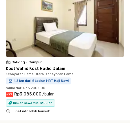
Coliving
•
Campur
Kost Wahid Kost Radio Dalam
Kebayoran Lama Utara, Kebayoran Lama
1.2 km dari Stasiun MRT Haji Nawi
mulai dari
Rp3.200.000
Rp3.085.000
/
bulan
-
3
%
Diskon sewa min. 12 Bulan
Lihat info lebih banyak
Close