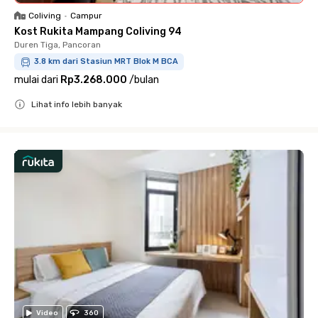
Coliving
•
Campur
Kost Rukita Mampang Coliving 94
Duren Tiga, Pancoran
3.8 km dari Stasiun MRT Blok M BCA
mulai dari
Rp3.268.000
/
bulan
Lihat info lebih banyak
Close
Video
360