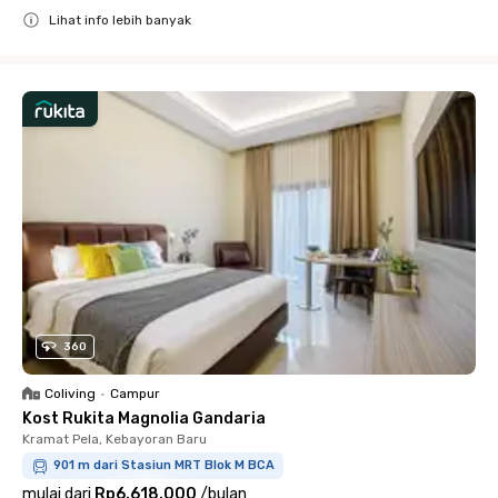
Lihat info lebih banyak
Close
360
Coliving
•
Campur
Kost Rukita Magnolia Gandaria
Kramat Pela, Kebayoran Baru
901 m dari Stasiun MRT Blok M BCA
mulai dari
Rp6.618.000
/
bulan