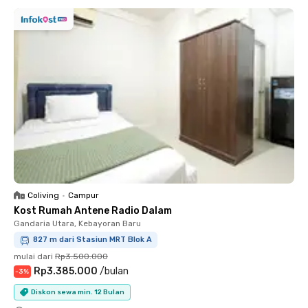
Coliving
•
Campur
Kost Rumah Antene Radio Dalam
Gandaria Utara, Kebayoran Baru
827 m dari Stasiun MRT Blok A
mulai dari
Rp3.500.000
Rp3.385.000
/
bulan
-
3
%
Diskon sewa min. 12 Bulan