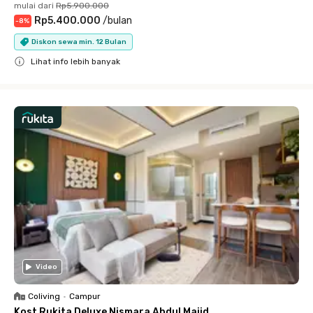
mulai dari
Rp5.900.000
Rp5.400.000
/
bulan
-
8
%
Diskon sewa min. 12 Bulan
Lihat info lebih banyak
Close
Video
Coliving
•
Campur
Kost Rukita Deluxe Nismara Abdul Majid