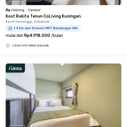
Coliving
•
Campur
Kost Rukita Tenun CoLiving Kuningan
Karet Semanggi, Setiabudi
1.4 km dari Stasiun MRT Bendungan Hilir
mulai dari
Rp4.918.000
/
bulan
Lihat info lebih banyak
Close