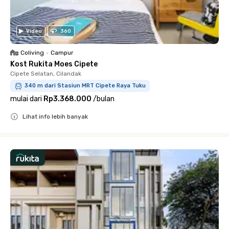
Video
360
Coliving
•
Campur
Kost Rukita Moes Cipete
Cipete Selatan, Cilandak
340 m dari Stasiun MRT Cipete Raya Tuku
mulai dari
Rp3.368.000
/
bulan
Lihat info lebih banyak
Close