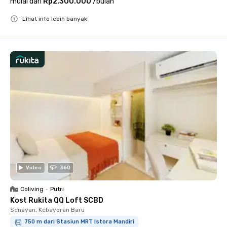
mulai dari
Rp2.300.000
/
bulan
Lihat info lebih banyak
Close
Video
360
Coliving
•
Putri
Kost Rukita QQ Loft SCBD
Senayan, Kebayoran Baru
750 m dari Stasiun MRT Istora Mandiri