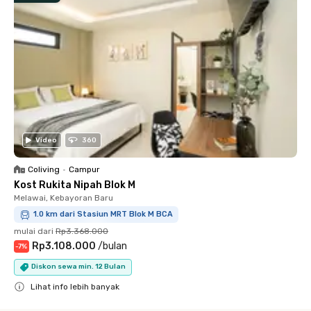
Video
360
Coliving
•
Campur
Kost Rukita Nipah Blok M
Melawai, Kebayoran Baru
1.0 km dari Stasiun MRT Blok M BCA
mulai dari
Rp3.368.000
Rp3.108.000
/
bulan
-
7
%
Diskon sewa min. 12 Bulan
Lihat info lebih banyak
Close