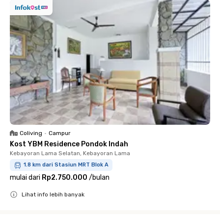
Coliving
•
Campur
Kost YBM Residence Pondok Indah
Kebayoran Lama Selatan, Kebayoran Lama
1.8 km dari Stasiun MRT Blok A
mulai dari
Rp2.750.000
/
bulan
Lihat info lebih banyak
Close