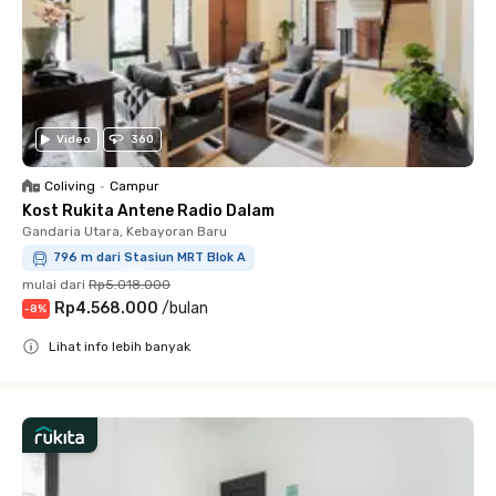
Video
360
Coliving
•
Campur
Kost Rukita Antene Radio Dalam
Gandaria Utara, Kebayoran Baru
796 m dari Stasiun MRT Blok A
mulai dari
Rp5.018.000
Rp4.568.000
/
bulan
-
8
%
Lihat info lebih banyak
Close