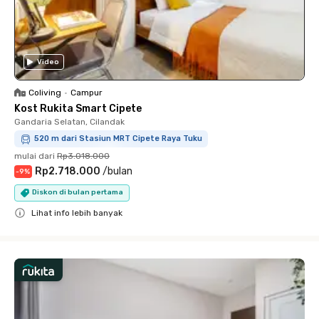
Video
Coliving
•
Campur
Kost Rukita Smart Cipete
Gandaria Selatan, Cilandak
520 m dari Stasiun MRT Cipete Raya Tuku
mulai dari
Rp3.018.000
Rp2.718.000
/
bulan
-
9
%
Diskon di bulan pertama
Lihat info lebih banyak
Close