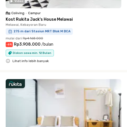
Video
Coliving
•
Campur
Kost Rukita Jack's House Melawai
Melawai, Kebayoran Baru
275 m dari Stasiun MRT Blok M BCA
mulai dari
Rp4.168.000
Rp3.908.000
/
bulan
-
6
%
Diskon sewa min. 12 Bulan
Lihat info lebih banyak
Close