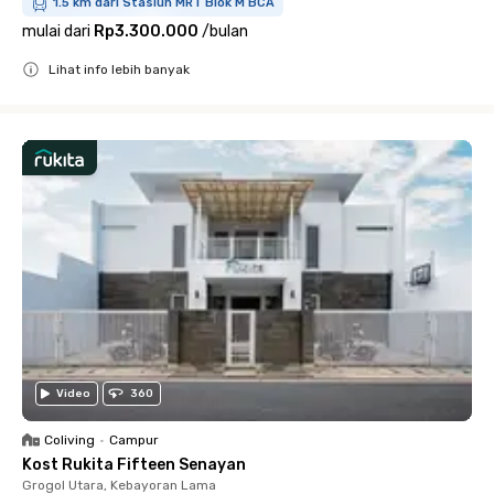
1.5 km dari Stasiun MRT Blok M BCA
mulai dari
Rp3.300.000
/
bulan
Lihat info lebih banyak
Close
Video
360
Coliving
•
Campur
Kost Rukita Fifteen Senayan
Grogol Utara, Kebayoran Lama