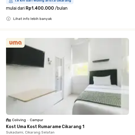
1.8 km dari wuling arista cikarang
mulai dari
Rp1.400.000
/
bulan
Lihat info lebih banyak
Close
Coliving
•
Campur
Kost Uma Kost Rumarame Cikarang 1
Sukadami, Cikarang Selatan