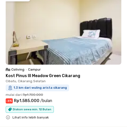
Coliving
•
Campur
Kost Pinus III Meadow Green Cikarang
Cibatu, Cikarang Selatan
1.3 km dari wuling arista cikarang
mulai dari
Rp1.700.000
Rp1.585.000
/
bulan
-
6
%
Diskon sewa min. 12 Bulan
Lihat info lebih banyak
Close