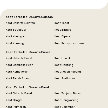
Kost Terbaik di Jakarta Selatan
Kost Jakarta Selatan
Kost Tebet
Kost Setiabudi
Kost Bintaro
Kost Kuningan
Kost Cipete
Kost Kemang
Kost Kebayoran Lama
Kost Terbaik di Jakarta Pusat
Kost Jakarta Pusat
Kost Benhil
Kost Cempaka Putih
Kost Menteng
Kost Kemayoran
Kost Kebon Kacang
Kost Tanah Abang
Kost Sudirman
Kost Terbaik di Jakarta Barat
Kost Jakarta Barat
Kost Tanjung Duren
Kost Grogol
Kost Cengkareng
Kost Palmerah
Kost Jelambar