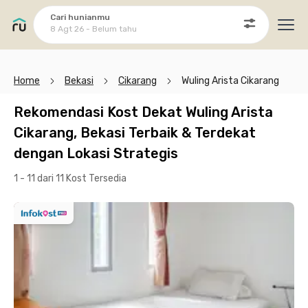
Cari hunianmu
8 Agt 26 - Belum tahu
Ope
Home
Bekasi
Cikarang
Wuling Arista Cikarang
Rekomendasi Kost Dekat Wuling Arista
Cikarang, Bekasi Terbaik & Terdekat
dengan Lokasi Strategis
1 - 11 dari 11 Kost
Tersedia