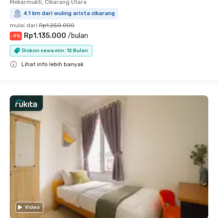
Mekarmukti, Cikarang Utara
4.1 km dari wuling arista cikarang
mulai dari
Rp1.250.000
Rp1.135.000
/
bulan
-
9
%
Diskon sewa min. 12 Bulan
Lihat info lebih banyak
Close
Video