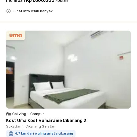
mulai dari
Rp1.600.000
/
bulan
Lihat info lebih banyak
Close
Coliving
•
Campur
Kost Uma Kost Rumarame Cikarang 2
Sukadami, Cikarang Selatan
4.7 km dari wuling arista cikarang