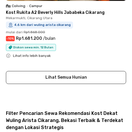
Coliving
•
Campur
Kost Rukita A2 Beverly Hills Jababeka Cikarang
Mekarmukti, Cikarang Utara
4.6 km dari wuling arista cikarang
mulai dari
Rp1.868.000
Rp1.681.200
/
bulan
-
10
%
Diskon sewa min. 12 Bulan
Lihat info lebih banyak
Close
Lihat Semua Hunian
Filter Pencarian Sewa Rekomendasi Kost Dekat
Wuling Arista Cikarang, Bekasi Terbaik & Terdekat
dengan Lokasi Strategis