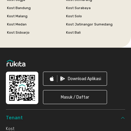
Kost Bandung
Kost Surabaya
Kost Malang
Kost Solo
Kost Medan
Kost Jatinangor Sumedang
Kost Sidoarjo
Kost Bali
Footer
Download Aplikasi
Masuk / Daftar
Tenant
Kost