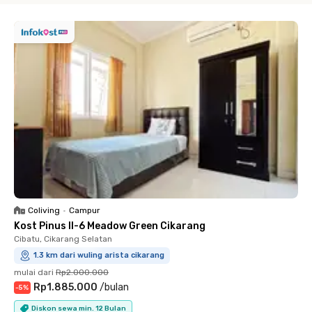
Coliving
•
Campur
Kost Pinus II-6 Meadow Green Cikarang
Cibatu, Cikarang Selatan
1.3 km dari wuling arista cikarang
mulai dari
Rp2.000.000
Rp1.885.000
/
bulan
-
5
%
Diskon sewa min. 12 Bulan