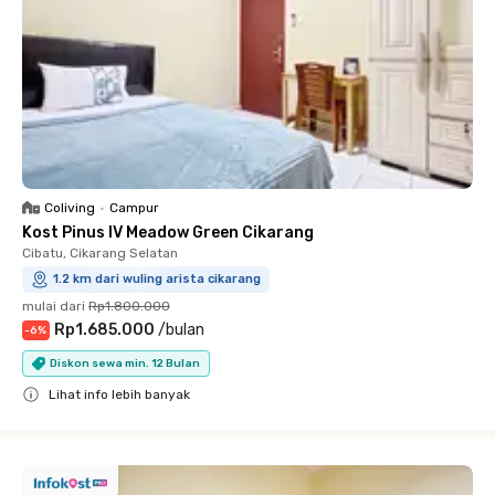
Coliving
•
Campur
Kost Pinus IV Meadow Green Cikarang
Cibatu, Cikarang Selatan
1.2 km dari wuling arista cikarang
mulai dari
Rp1.800.000
Rp1.685.000
/
bulan
-
6
%
Diskon sewa min. 12 Bulan
Lihat info lebih banyak
Close