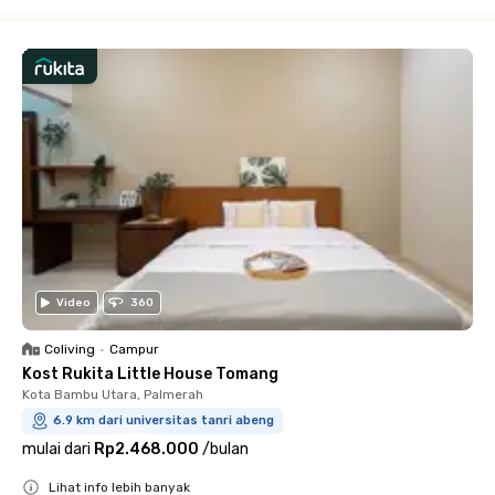
Close
Video
360
Coliving
•
Campur
Kost Rukita Little House Tomang
Kota Bambu Utara, Palmerah
6.9 km dari universitas tanri abeng
mulai dari
Rp2.468.000
/
bulan
Lihat info lebih banyak