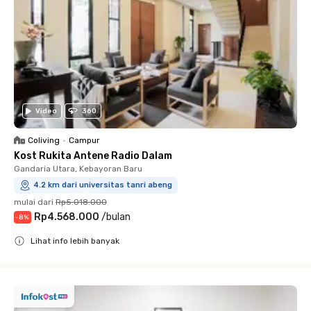
Video
360
Coliving
•
Campur
Kost Rukita Antene Radio Dalam
Gandaria Utara, Kebayoran Baru
4.2 km dari universitas tanri abeng
mulai dari
Rp5.018.000
Rp4.568.000
/
bulan
-
8
%
Lihat info lebih banyak
Close