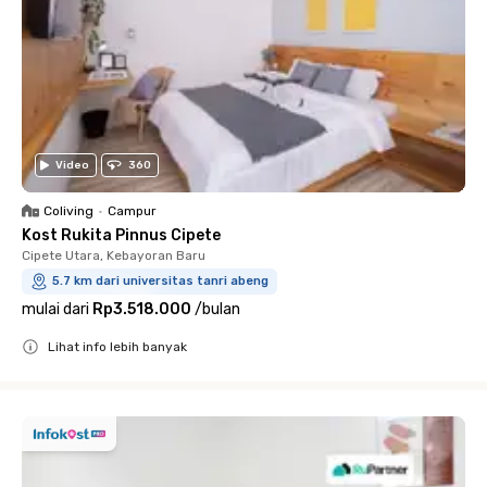
Video
360
Coliving
•
Campur
Kost Rukita Pinnus Cipete
Cipete Utara, Kebayoran Baru
5.7 km dari universitas tanri abeng
mulai dari
Rp3.518.000
/
bulan
Lihat info lebih banyak
Close