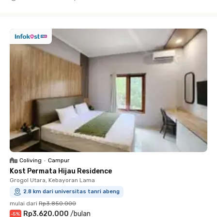
Close
Coliving
•
Campur
Kost Permata Hijau Residence
Grogol Utara, Kebayoran Lama
2.8 km dari universitas tanri abeng
mulai dari
Rp3.850.000
Rp3.620.000
/
bulan
-
5
%