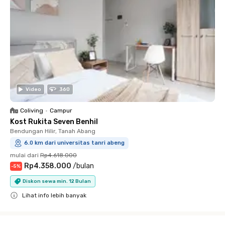
Video
360
Coliving
•
Campur
Kost Rukita Seven Benhil
Bendungan Hilir, Tanah Abang
6.0 km dari universitas tanri abeng
mulai dari
Rp4.618.000
Rp4.358.000
/
bulan
-
5
%
Diskon sewa min. 12 Bulan
Lihat info lebih banyak
Close