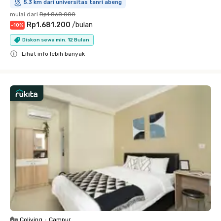
5.3 km dari universitas tanri abeng
mulai dari
Rp1.868.000
Rp1.681.200
/
bulan
-
10
%
Diskon sewa min. 12 Bulan
Lihat info lebih banyak
Close
Coliving
•
Campur