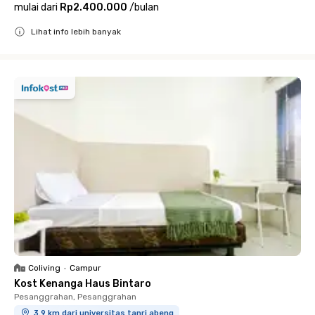
mulai dari
Rp2.400.000
/
bulan
Lihat info lebih banyak
Close
Coliving
•
Campur
Kost Kenanga Haus Bintaro
Pesanggrahan, Pesanggrahan
3.9 km dari universitas tanri abeng