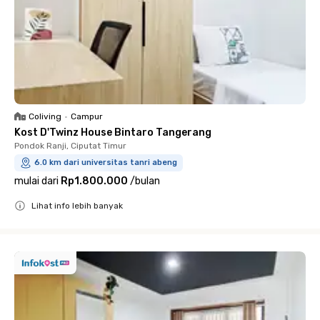
Coliving
•
Campur
Kost D'Twinz House Bintaro Tangerang
Pondok Ranji, Ciputat Timur
6.0 km dari universitas tanri abeng
mulai dari
Rp1.800.000
/
bulan
Lihat info lebih banyak
Close