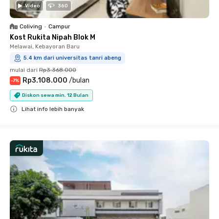
Video
360
Coliving
•
Campur
Kost Rukita Nipah Blok M
Melawai, Kebayoran Baru
5.4 km dari universitas tanri abeng
mulai dari
Rp3.368.000
Rp3.108.000
/
bulan
-
7
%
Diskon sewa min. 12 Bulan
Lihat info lebih banyak
Close