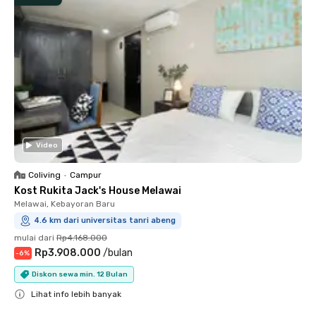
Video
Coliving
•
Campur
Kost Rukita Jack's House Melawai
Melawai, Kebayoran Baru
4.6 km dari universitas tanri abeng
mulai dari
Rp4.168.000
Rp3.908.000
/
bulan
-
6
%
Diskon sewa min. 12 Bulan
Lihat info lebih banyak
Close