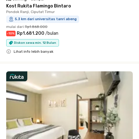
Kost Rukita Flamingo Bintaro
Pondok Ranji, Ciputat Timur
5.3 km dari universitas tanri abeng
mulai dari
Rp1.868.000
Rp1.681.200
/
bulan
-
10
%
Diskon sewa min. 12 Bulan
Lihat info lebih banyak
Close