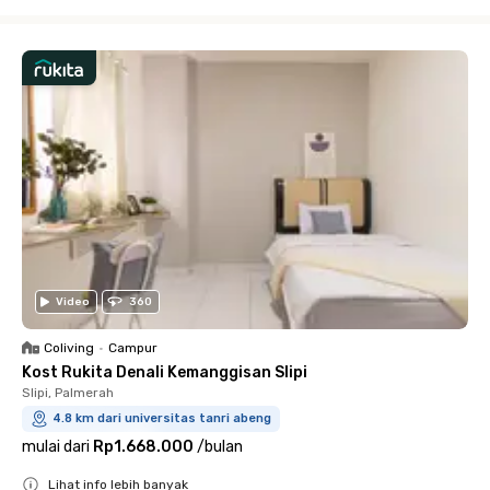
Close
Video
360
Coliving
•
Campur
Kost Rukita Denali Kemanggisan Slipi
Slipi, Palmerah
4.8 km dari universitas tanri abeng
mulai dari
Rp1.668.000
/
bulan
Lihat info lebih banyak