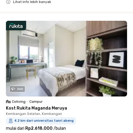
Lihat info lebih banyak
Close
360
Coliving
•
Campur
Kost Rukita Maganda Meruya
Kembangan Selatan, Kembangan
4.2 km dari universitas tanri abeng
mulai dari
Rp2.618.000
/
bulan