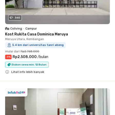
360
Coliving
•
Campur
Kost Rukita Casa Dominica Meruya
Meruya Utara, Kembangan
5.4 km dari universitas tanri abeng
mulai dari
Rp2.768.000
Rp2.508.000
/
bulan
-
9
%
Diskon sewa min. 12 Bulan
Lihat info lebih banyak
Close