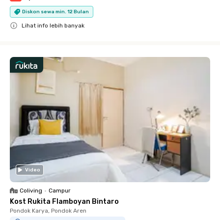
Diskon sewa min. 12 Bulan
Lihat info lebih banyak
Close
Video
Coliving
•
Campur
Kost Rukita Flamboyan Bintaro
Pondok Karya, Pondok Aren