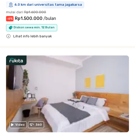
6.0 km dari universitas tama jagakarsa
mulai dari
Rp1.600.000
Rp1.500.000
/
bulan
-
6
%
Diskon sewa min. 12 Bulan
Lihat info lebih banyak
Close
Video
360