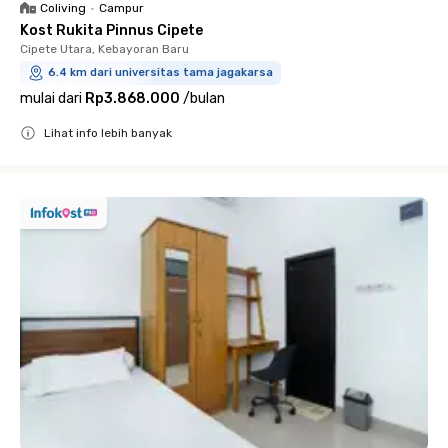
Coliving
•
Campur
Kost Rukita Pinnus Cipete
Cipete Utara, Kebayoran Baru
6.4 km dari universitas tama jagakarsa
mulai dari
Rp3.868.000
/
bulan
Lihat info lebih banyak
Close