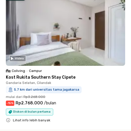
Video
Coliving
•
Campur
Kost Rukita Southern Stay Cipete
Gandaria Selatan, Cilandak
5.7 km dari universitas tama jagakarsa
mulai dari
Rp3.268.000
Rp2.768.000
/
bulan
-
15
%
Diskon di bulan pertama
Lihat info lebih banyak
Close