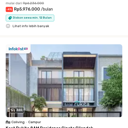
mulai dari
Rp6.236.000
Rp5.976.000
/
bulan
-
4
%
Diskon sewa min. 12 Bulan
Lihat info lebih banyak
Close
360
Coliving
•
Campur