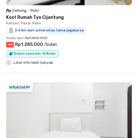
Coliving
•
Putri
Kost Rumah Tyo Cijantung
Kalisari, Pasar Rebo
3.4 km dari universitas tama jagakarsa
mulai dari
Rp1.400.000
Rp1.285.000
/
bulan
-
8
%
Diskon sewa min. 12 Bulan
Lihat info lebih banyak
Close