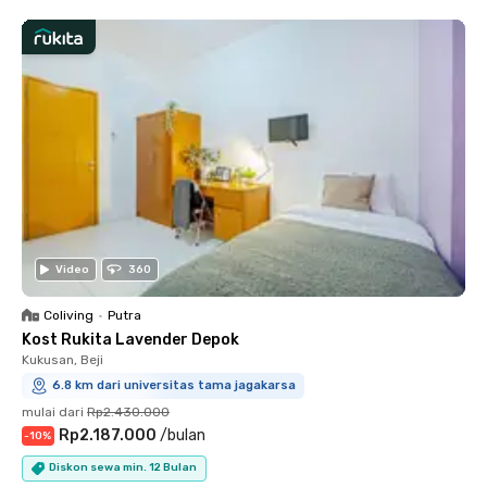
Video
360
Coliving
•
Putra
Kost Rukita Lavender Depok
Kukusan, Beji
6.8 km dari universitas tama jagakarsa
mulai dari
Rp2.430.000
Rp2.187.000
/
bulan
-
10
%
Diskon sewa min. 12 Bulan