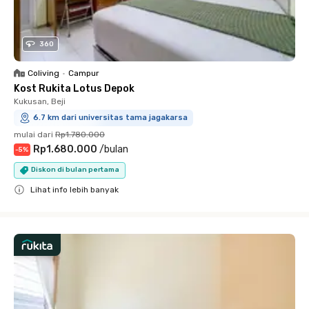
360
Coliving
•
Campur
Kost Rukita Lotus Depok
Kukusan, Beji
6.7 km dari universitas tama jagakarsa
mulai dari
Rp1.780.000
Rp1.680.000
/
bulan
-
5
%
Diskon di bulan pertama
Lihat info lebih banyak
Close