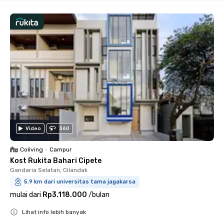
Video
360
Coliving
•
Campur
Kost Rukita Bahari Cipete
Gandaria Selatan, Cilandak
5.9 km dari universitas tama jagakarsa
mulai dari
Rp3.118.000
/
bulan
Lihat info lebih banyak
Close