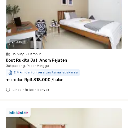
360
Coliving
•
Campur
Kost Rukita Jati Anom Pejaten
Jatipadang, Pasar Minggu
2.4 km dari universitas tama jagakarsa
mulai dari
Rp3.318.000
/
bulan
Lihat info lebih banyak
Close