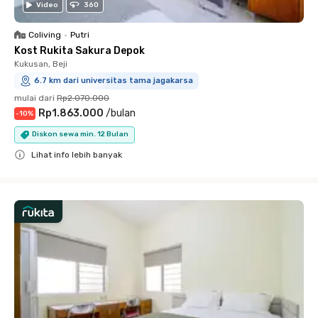
Video
360
Coliving
•
Putri
Kost Rukita Sakura Depok
Kukusan, Beji
6.7 km dari universitas tama jagakarsa
mulai dari
Rp2.070.000
Rp1.863.000
/
bulan
-
10
%
Diskon sewa min. 12 Bulan
Lihat info lebih banyak
Close