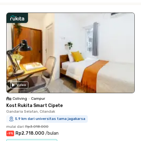
Video
Coliving
•
Campur
Kost Rukita Smart Cipete
Gandaria Selatan, Cilandak
5.9 km dari universitas tama jagakarsa
mulai dari
Rp3.018.000
Rp2.718.000
/
bulan
-
9
%