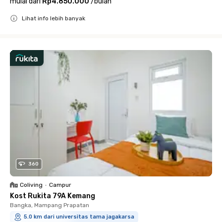
mulai dari
Rp4.850.000
/
bulan
Lihat info lebih banyak
Close
360
Coliving
•
Campur
Kost Rukita 79A Kemang
Bangka, Mampang Prapatan
5.0 km dari universitas tama jagakarsa