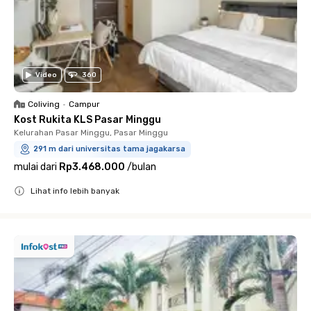
Video
360
Coliving
•
Campur
Kost Rukita KLS Pasar Minggu
Kelurahan Pasar Minggu, Pasar Minggu
291 m dari universitas tama jagakarsa
mulai dari
Rp3.468.000
/
bulan
Lihat info lebih banyak
Close