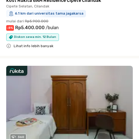
Kost Rukita 8AM Residence Cipete Cilandak
Cipete Selatan, Cilandak
6.1 km dari universitas tama jagakarsa
mulai dari
Rp5.900.000
Rp5.400.000
/
bulan
-
8
%
Diskon sewa min. 12 Bulan
Lihat info lebih banyak
Close
360