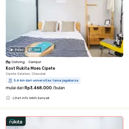
Video
360
Coliving
•
Campur
Kost Rukita Moes Cipete
Cipete Selatan, Cilandak
5.6 km dari universitas tama jagakarsa
mulai dari
Rp3.468.000
/
bulan
Lihat info lebih banyak
Close