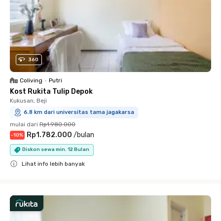
360
Coliving
•
Putri
Kost Rukita Tulip Depok
Kukusan, Beji
6.8 km dari universitas tama jagakarsa
mulai dari
Rp1.980.000
Rp1.782.000
/
bulan
-
10
%
Diskon sewa min. 12 Bulan
Lihat info lebih banyak
Close