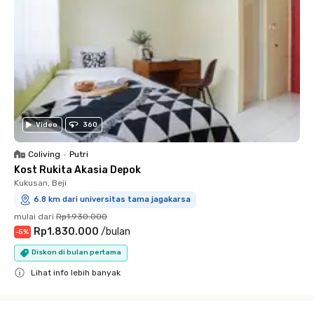
Video
360
Coliving
•
Putri
Kost Rukita Akasia Depok
Kukusan, Beji
6.8 km dari universitas tama jagakarsa
mulai dari
Rp1.930.000
Rp1.830.000
/
bulan
-
5
%
Diskon di bulan pertama
Lihat info lebih banyak
Close