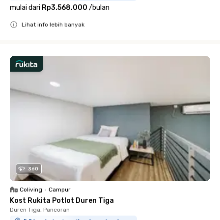
mulai dari
Rp3.568.000
/
bulan
Lihat info lebih banyak
Close
360
Coliving
•
Campur
Kost Rukita Potlot Duren Tiga
Duren Tiga, Pancoran