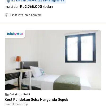
5.2 km dari universitas tama jagakarsa
mulai dari
Rp2.968.000
/
bulan
Lihat info lebih banyak
Close
Coliving
•
Putri
Kost Pondokan Geha Margonda Depok
Pondok Cina, Beji