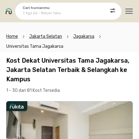
Cari hunianmu
7 Agt 26 - Belum tahu
Ope
Home
Jakarta Selatan
Jagakarsa
Universitas Tama Jagakarsa
Kost Dekat Universitas Tama Jagakarsa,
Jakarta Selatan Terbaik & Selangkah ke
Kampus
1 - 30 dari 81 Kost
Tersedia