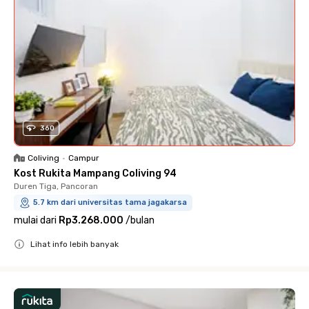
360
Coliving
•
Campur
Kost Rukita Mampang Coliving 94
Duren Tiga, Pancoran
5.7 km dari universitas tama jagakarsa
mulai dari
Rp3.268.000
/
bulan
Lihat info lebih banyak
Close