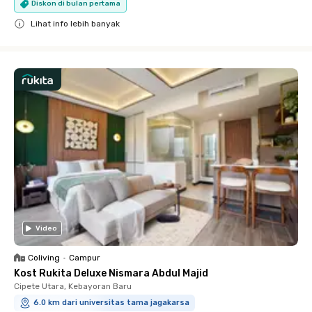
Diskon di bulan pertama
Lihat info lebih banyak
Close
Video
Coliving
•
Campur
Kost Rukita Deluxe Nismara Abdul Majid
Cipete Utara, Kebayoran Baru
6.0 km dari universitas tama jagakarsa