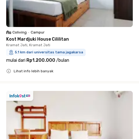
Coliving
•
Campur
Kost Mardjuki House Cililitan
Kramat Jati, Kramat Jati
5.1 km dari universitas tama jagakarsa
mulai dari
Rp1.200.000
/
bulan
Lihat info lebih banyak
Close