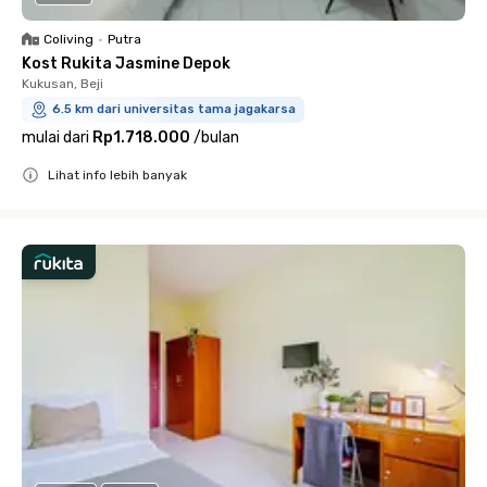
Coliving
•
Putra
Kost Rukita Jasmine Depok
Kukusan, Beji
6.5 km dari universitas tama jagakarsa
mulai dari
Rp1.718.000
/
bulan
Lihat info lebih banyak
Close