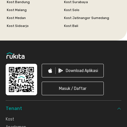
Kost Bandung
Kost Surabaya
Kost Malang
Kost Solo
Kost Medan
Kost Jatinangor Sumedang
Kost Sidoarjo
Kost Bali
Footer
Download Aplikasi
Masuk / Daftar
Tenant
Kost