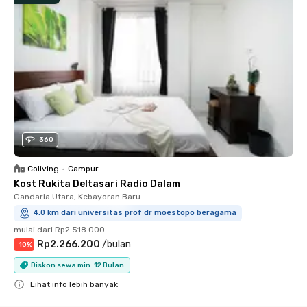
360
Coliving
•
Campur
Kost Rukita Deltasari Radio Dalam
Gandaria Utara, Kebayoran Baru
4.0 km dari universitas prof dr moestopo beragama
mulai dari
Rp2.518.000
Rp2.266.200
/
bulan
-
10
%
Diskon sewa min. 12 Bulan
Lihat info lebih banyak
Close