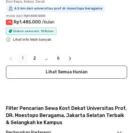
Duri Kepa, Kebon Jeruk
6.5 km dari universitas prof dr moestopo beragama
mulai dari
Rp1.600.000
Rp1.485.000
/
bulan
-
7
%
Diskon sewa min. 12 Bulan
Lihat info lebih banyak
Close
1
2
...
6
Lihat Semua Hunian
Filter Pencarian Sewa Kost Dekat Universitas Prof.
DR. Moestopo Beragama, Jakarta Selatan Terbaik
& Selangkah ke Kampus
Berdasarkan Preferensi