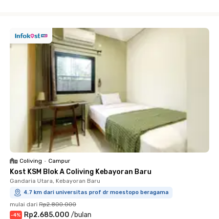
Close
Coliving
•
Campur
Kost KSM Blok A Coliving Kebayoran Baru
Gandaria Utara, Kebayoran Baru
4.7 km dari universitas prof dr moestopo beragama
mulai dari
Rp2.800.000
Rp2.685.000
/
bulan
-
4
%