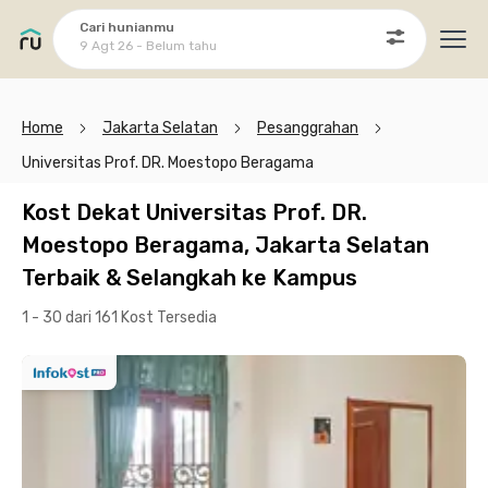
Cari hunianmu
9 Agt 26 - Belum tahu
Ope
Home
Jakarta Selatan
Pesanggrahan
Universitas Prof. DR. Moestopo Beragama
Kost Dekat Universitas Prof. DR.
Moestopo Beragama, Jakarta Selatan
Terbaik & Selangkah ke Kampus
1 - 30 dari 161 Kost
Tersedia