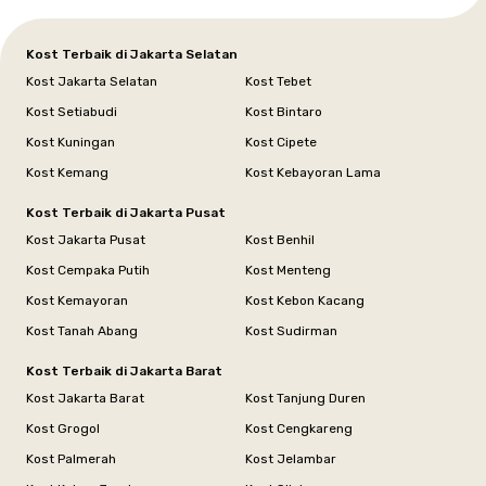
Kost Terbaik di Jakarta Selatan
Kost Jakarta Selatan
Kost Tebet
Kost Setiabudi
Kost Bintaro
Kost Kuningan
Kost Cipete
Kost Kemang
Kost Kebayoran Lama
Kost Terbaik di Jakarta Pusat
Kost Jakarta Pusat
Kost Benhil
Kost Cempaka Putih
Kost Menteng
Kost Kemayoran
Kost Kebon Kacang
Kost Tanah Abang
Kost Sudirman
Kost Terbaik di Jakarta Barat
Kost Jakarta Barat
Kost Tanjung Duren
Kost Grogol
Kost Cengkareng
Kost Palmerah
Kost Jelambar