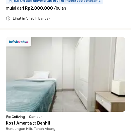
5.8 km dari universitas prof dr moestopo beragama
mulai dari
Rp2.000.000
/
bulan
Lihat info lebih banyak
Close
Coliving
•
Campur
Kost Amerta @ Benhil
Bendungan Hilir, Tanah Abang