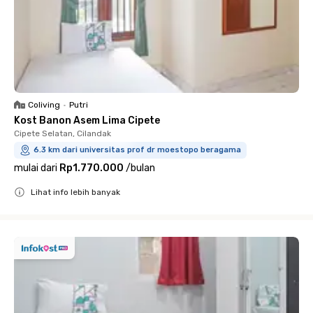
Coliving
•
Putri
Kost Banon Asem Lima Cipete
Cipete Selatan, Cilandak
6.3 km dari universitas prof dr moestopo beragama
mulai dari
Rp1.770.000
/
bulan
Lihat info lebih banyak
Close