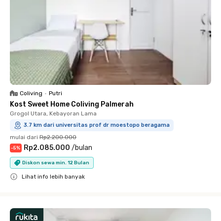
Coliving
•
Putri
Kost Sweet Home Coliving Palmerah
Grogol Utara, Kebayoran Lama
3.7 km dari universitas prof dr moestopo beragama
mulai dari
Rp2.200.000
Rp2.085.000
/
bulan
-
5
%
Diskon sewa min. 12 Bulan
Lihat info lebih banyak
Close