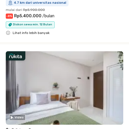
4.7 km dari universitas nasional
mulai dari
Rp5.900.000
Rp5.400.000
/
bulan
-
8
%
Diskon sewa min. 12 Bulan
Lihat info lebih banyak
Close
Video