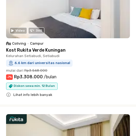
Video
360
Coliving
•
Campur
Kost Rukita Verde Kuningan
Kelurahan Setiabudi, Setiabudi
6.6 km dari universitas nasional
mulai dari
Rp3.568.000
Rp3.308.000
/
bulan
-
7
%
Diskon sewa min. 12 Bulan
Lihat info lebih banyak
Close