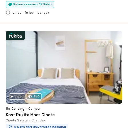
Diskon sewa min. 12 Bulan
Lihat info lebih banyak
Close
Video
360
Coliving
•
Campur
Kost Rukita Moes Cipete
Cipete Selatan, Cilandak
4.6 km dari universitas nasional