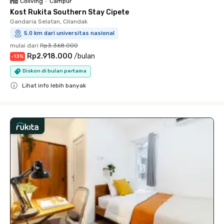
Coliving
•
Campur
Kost Rukita Southern Stay Cipete
Gandaria Selatan, Cilandak
5.0 km dari universitas nasional
mulai dari
Rp3.368.000
Rp2.918.000
/
bulan
-
13
%
Diskon di bulan pertama
Lihat info lebih banyak
Close