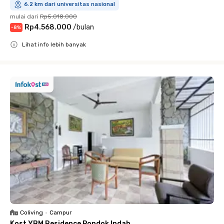
6.2 km dari universitas nasional
mulai dari
Rp5.018.000
Rp4.568.000
/
bulan
-
8
%
Lihat info lebih banyak
Close
Coliving
•
Campur
Kost YBM Residence Pondok Indah