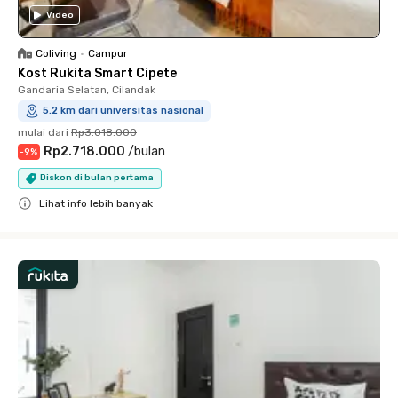
Video
Coliving
•
Campur
Kost Rukita Smart Cipete
Gandaria Selatan, Cilandak
5.2 km dari universitas nasional
mulai dari
Rp3.018.000
Rp2.718.000
/
bulan
-
9
%
Diskon di bulan pertama
Lihat info lebih banyak
Close