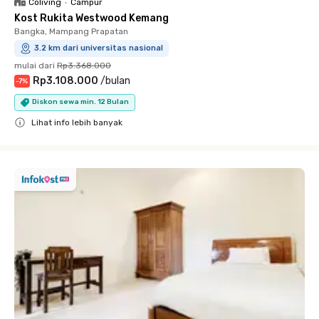
Coliving
•
Campur
Kost Rukita Westwood Kemang
Bangka, Mampang Prapatan
3.2 km dari universitas nasional
mulai dari
Rp3.368.000
Rp3.108.000
/
bulan
-
7
%
Diskon sewa min. 12 Bulan
Lihat info lebih banyak
Close