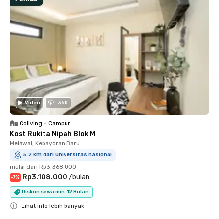
Video
360
Coliving
•
Campur
Kost Rukita Nipah Blok M
Melawai, Kebayoran Baru
5.2 km dari universitas nasional
mulai dari
Rp3.368.000
Rp3.108.000
/
bulan
-
7
%
Diskon sewa min. 12 Bulan
Lihat info lebih banyak
Close