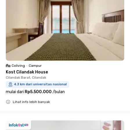
Coliving
•
Campur
Kost Cilandak House
Cilandak Barat, Cilandak
4.3 km dari universitas nasional
mulai dari
Rp5.500.000
/
bulan
Lihat info lebih banyak
Close