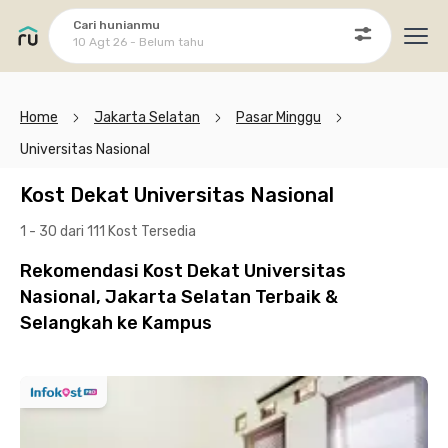
Cari hunianmu
10 Agt 26 - Belum tahu
Ope
Home
Jakarta Selatan
Pasar Minggu
Universitas Nasional
Kost Dekat Universitas Nasional
1 - 30 dari 111 Kost
Tersedia
Rekomendasi Kost Dekat Universitas
Nasional, Jakarta Selatan Terbaik &
Selangkah ke Kampus