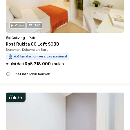
Video
360
Coliving
•
Putri
Kost Rukita QQ Loft SCBD
Senayan, Kebayoran Baru
6.6 km dari universitas nasional
mulai dari
Rp5.918.000
/
bulan
Lihat info lebih banyak
Close