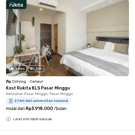
Video
360
Coliving
•
Campur
Kost Rukita KLS Pasar Minggu
Kelurahan Pasar Minggu, Pasar Minggu
2.1 km dari universitas nasional
mulai dari
Rp3.918.000
/
bulan
Lihat info lebih banyak
Close