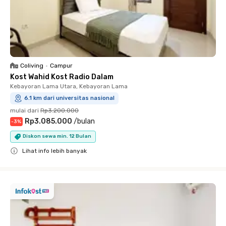
Coliving
•
Campur
Kost Wahid Kost Radio Dalam
Kebayoran Lama Utara, Kebayoran Lama
6.1 km dari universitas nasional
mulai dari
Rp3.200.000
Rp3.085.000
/
bulan
-
3
%
Diskon sewa min. 12 Bulan
Lihat info lebih banyak
Close