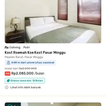
Coliving
•
Putri
Kost Roemah Koe Kost Pasar Minggu
Pejaten Barat, Pasar Minggu
648 m dari universitas nasional
mulai dari
Rp2.200.000
Rp2.085.000
/
bulan
-
5
%
Diskon sewa min. 12 Bulan
Lihat info lebih banyak
Close