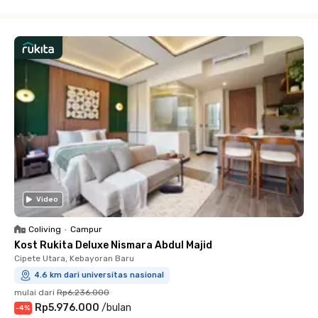
Close
Video
Coliving
•
Campur
Kost Rukita Deluxe Nismara Abdul Majid
Cipete Utara, Kebayoran Baru
4.6 km dari universitas nasional
mulai dari
Rp6.236.000
Rp5.976.000
/
bulan
-
4
%