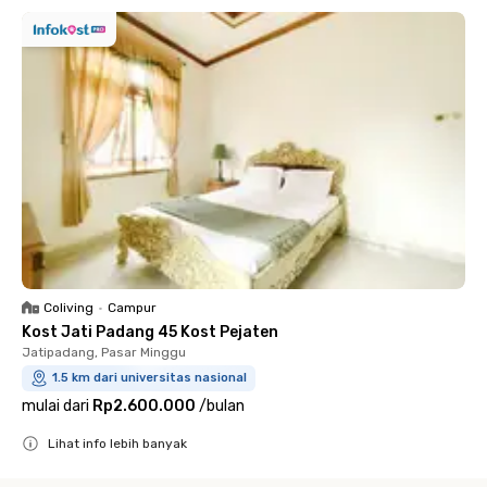
Coliving
•
Campur
Kost Jati Padang 45 Kost Pejaten
Jatipadang, Pasar Minggu
1.5 km dari universitas nasional
mulai dari
Rp2.600.000
/
bulan
Lihat info lebih banyak
Close