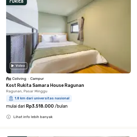
Video
Coliving
•
Campur
Kost Rukita Samara House Ragunan
Ragunan, Pasar Minggu
1.8 km dari universitas nasional
mulai dari
Rp3.518.000
/
bulan
Lihat info lebih banyak
Close