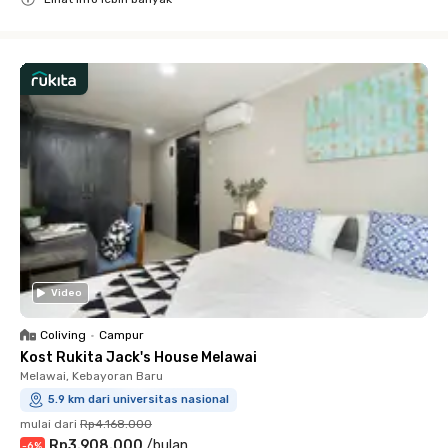
Close
Video
Coliving
•
Campur
Kost Rukita Jack's House Melawai
Melawai, Kebayoran Baru
5.9 km dari universitas nasional
mulai dari
Rp4.168.000
Rp3.908.000
/
bulan
-
6
%