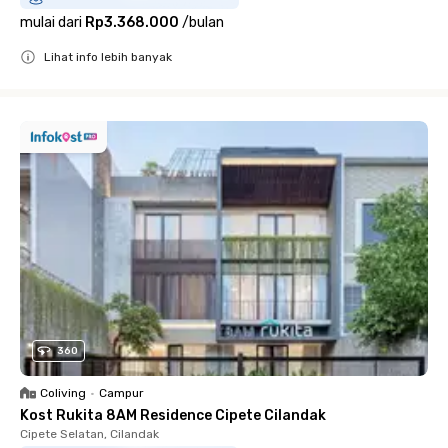
mulai dari
Rp3.368.000
/
bulan
Lihat info lebih banyak
Close
360
Coliving
•
Campur
Kost Rukita 8AM Residence Cipete Cilandak
Cipete Selatan, Cilandak