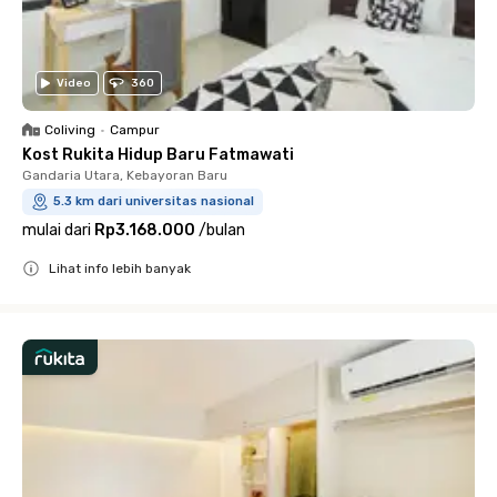
Video
360
Coliving
•
Campur
Kost Rukita Hidup Baru Fatmawati
Gandaria Utara, Kebayoran Baru
5.3 km dari universitas nasional
mulai dari
Rp3.168.000
/
bulan
Lihat info lebih banyak
Close