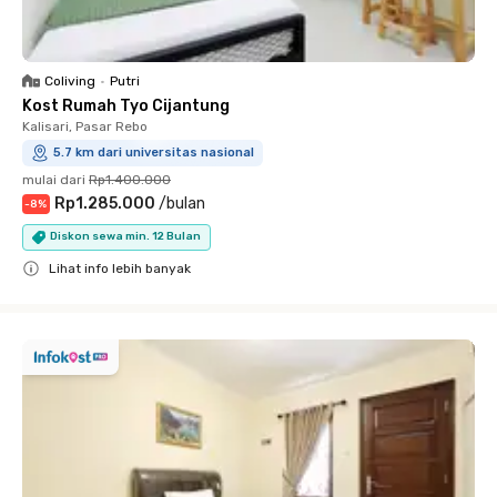
Coliving
•
Putri
Kost Rumah Tyo Cijantung
Kalisari, Pasar Rebo
5.7 km dari universitas nasional
mulai dari
Rp1.400.000
Rp1.285.000
/
bulan
-
8
%
Diskon sewa min. 12 Bulan
Lihat info lebih banyak
Close