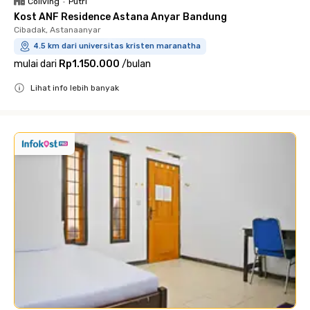
Coliving
•
Putri
Kost ANF Residence Astana Anyar Bandung
Cibadak, Astanaanyar
4.5 km dari universitas kristen maranatha
mulai dari
Rp1.150.000
/
bulan
Lihat info lebih banyak
Close