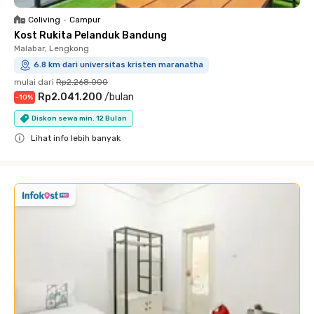
Coliving
•
Campur
Kost Rukita Pelanduk Bandung
Malabar, Lengkong
6.8 km dari universitas kristen maranatha
mulai dari
Rp2.268.000
Rp2.041.200
/
bulan
-
10
%
Diskon sewa min. 12 Bulan
Lihat info lebih banyak
Close