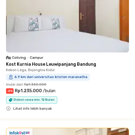
Coliving
•
Campur
Kost Kurnia House Leuwipanjang Bandung
Kebon Lega, Bojongloa Kidul
6.9 km dari universitas kristen maranatha
mulai dari
Rp1.350.000
Rp1.235.000
/
bulan
-
8
%
Diskon sewa min. 12 Bulan
Lihat info lebih banyak
Close