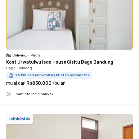
Coliving
•
Putra
Kost Urwatulwutsqo House Cisitu Dago Bandung
Dago, Coblong
3.5 km dari universitas kristen maranatha
mulai dari
Rp850.000
/
bulan
Lihat info lebih banyak
Close