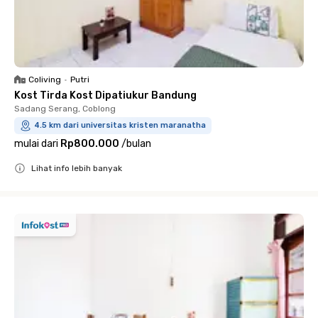
Coliving
•
Putri
Kost Tirda Kost Dipatiukur Bandung
Sadang Serang, Coblong
4.5 km dari universitas kristen maranatha
mulai dari
Rp800.000
/
bulan
Lihat info lebih banyak
Close