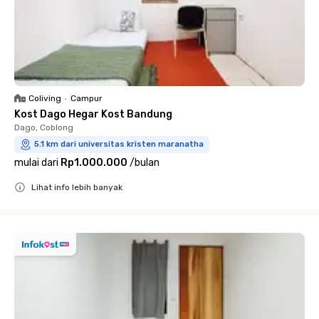
Coliving
•
Campur
Kost Dago Hegar Kost Bandung
Dago, Coblong
5.1 km dari universitas kristen maranatha
mulai dari
Rp1.000.000
/
bulan
Lihat info lebih banyak
Close