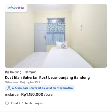
Coliving
•
Campur
Kost Elan Suherlan Kost Leuwipanjang Bandung
Situsaeur, Bojongloa Kidul
6.6 km dari universitas kristen maranatha
mulai dari
Rp1.150.000
/
bulan
Lihat info lebih banyak
Close