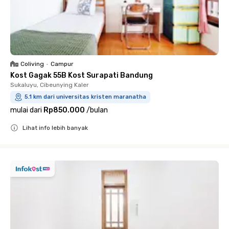
Coliving
•
Campur
Kost Gagak 55B Kost Surapati Bandung
Sukaluyu, Cibeunying Kaler
5.1 km dari universitas kristen maranatha
mulai dari
Rp850.000
/
bulan
Lihat info lebih banyak
Close