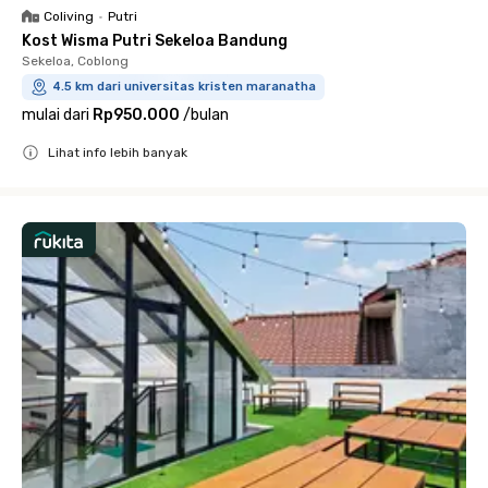
Coliving
•
Putri
Kost Wisma Putri Sekeloa Bandung
Sekeloa, Coblong
4.5 km dari universitas kristen maranatha
mulai dari
Rp950.000
/
bulan
Lihat info lebih banyak
Close