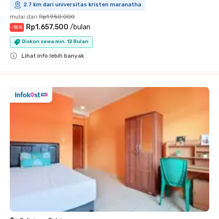
2.7 km dari universitas kristen maranatha
mulai dari
Rp1.950.000
Rp1.657.500
/
bulan
-
15
%
Diskon sewa min. 12 Bulan
Lihat info lebih banyak
Close