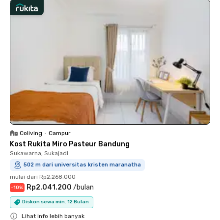
Coliving
•
Campur
Kost Rukita Miro Pasteur Bandung
Sukawarna, Sukajadi
502 m dari universitas kristen maranatha
mulai dari
Rp2.268.000
Rp2.041.200
/
bulan
-
10
%
Diskon sewa min. 12 Bulan
Lihat info lebih banyak