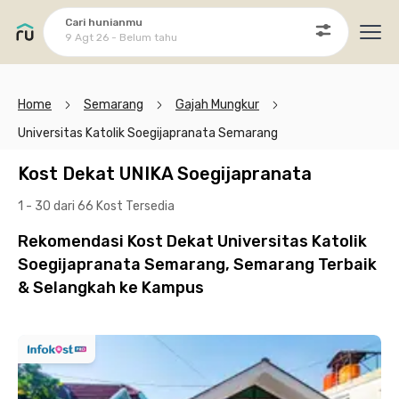
Cari hunianmu
9 Agt 26 - Belum tahu
Ope
Home
Semarang
Gajah Mungkur
Universitas Katolik Soegijapranata Semarang
Kost Dekat UNIKA Soegijapranata
1 - 30 dari 66 Kost
Tersedia
Rekomendasi Kost Dekat Universitas Katolik
Soegijapranata Semarang, Semarang Terbaik
& Selangkah ke Kampus