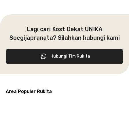
Lagi cari Kost Dekat UNIKA
Soegijapranata? Silahkan hubungi kami
Hubungi Tim Rukita
Area Populer Rukita
Grogol
Kebon
Kuningan
Petamburan
Menteng
Jeruk
Bandung
Surabaya
Malang
Solo
Karawaci
Jakarta
Jakarta
Jakarta
Jakarta
Jawa
Jawa
Jawa
Jawa