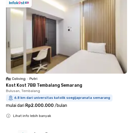
Coliving
•
Putri
Kost Kost 7BB Tembalang Semarang
Bulusan, Tembalang
6.8 km dari universitas katolik soegijapranata semarang
mulai dari
Rp2.000.000
/
bulan
Lihat info lebih banyak
Close