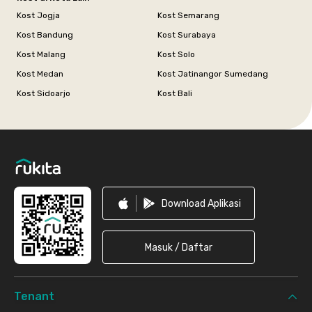
Kost Jogja
Kost Semarang
Kost Bandung
Kost Surabaya
Kost Malang
Kost Solo
Kost Medan
Kost Jatinangor Sumedang
Kost Sidoarjo
Kost Bali
Footer
Download Aplikasi
Masuk / Daftar
Tenant