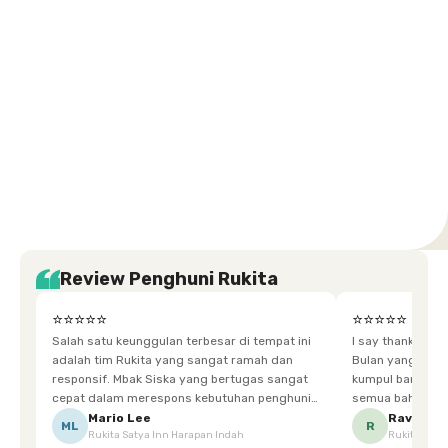
Selatan
Barat
Tangerang
Pusat
Barat
Barat
Timur
Timur
Tengah
Setiabudi
Cilandak
Depok
Kemanggisan
Semarang
Medan
Tangerang
Bali
Yogyakarta
Jakarta
Jakarta
Jawa
Jakarta
Jawa
Sumatera
Selatan
Banten
Selatan
Barat
Barat
Bali
Yogyakarta
Tengah
Utara
Review Penghuni Rukita
⭐⭐⭐⭐⭐
⭐⭐⭐⭐⭐
Salah satu keunggulan terbesar di tempat ini
I say thankyou s
adalah tim Rukita yang sangat ramah dan
Bulan yang super happy! banyak tem
responsif. Mbak Siska yang bertugas sangat
kumpul bareng mak
cepat dalam merespons kebutuhan penghuni.
semua bahagia ad
Ketika saya meminta keset karena sempat
mgkn saran dari air aja & kebersihan lebih di
Mario Lee
Ravena
ML
R
Rukita Satya Inn Harapan Indah
Rukita Dimi
terpeleset, permintaan tersebut langsung
tingkatka