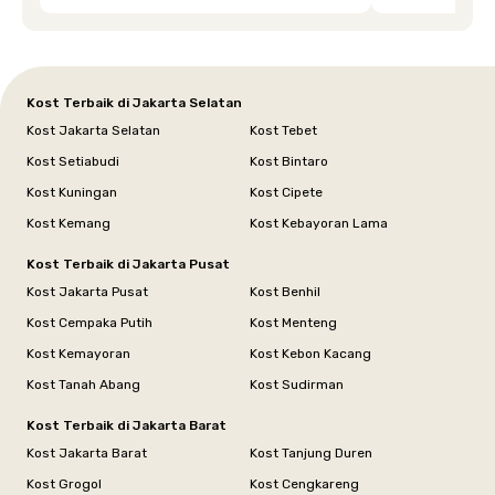
dipenuhi dengan cepat. Terima kasih Mbak
Siska.
Kost Terbaik di Jakarta Selatan
Kost Jakarta Selatan
Kost Tebet
Kost Setiabudi
Kost Bintaro
Kost Kuningan
Kost Cipete
Kost Kemang
Kost Kebayoran Lama
Kost Terbaik di Jakarta Pusat
Kost Jakarta Pusat
Kost Benhil
Kost Cempaka Putih
Kost Menteng
Kost Kemayoran
Kost Kebon Kacang
Kost Tanah Abang
Kost Sudirman
Kost Terbaik di Jakarta Barat
Kost Jakarta Barat
Kost Tanjung Duren
Kost Grogol
Kost Cengkareng