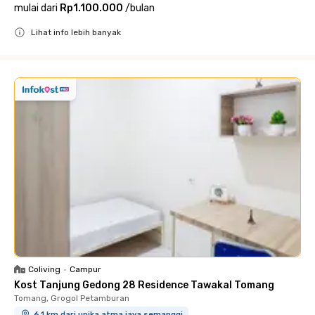
mulai dari
Rp1.100.000
/
bulan
Lihat info lebih banyak
Close
Coliving
•
Campur
Kost Tanjung Gedong 28 Residence Tawakal Tomang
Tomang, Grogol Petamburan
6.1 km dari unika atma jaya semanggi