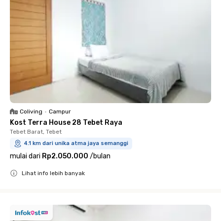
Coliving
•
Campur
Kost Terra House 28 Tebet Raya
Tebet Barat, Tebet
4.1 km dari unika atma jaya semanggi
mulai dari
Rp2.050.000
/
bulan
Lihat info lebih banyak
Close