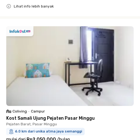
Lihat info lebih banyak
Close
Coliving
•
Campur
Kost Samali Ujung Pejaten Pasar Minggu
Pejaten Barat, Pasar Minggu
6.0 km dari unika atma jaya semanggi
mulai dari
Rp2.050.000
/
bulan