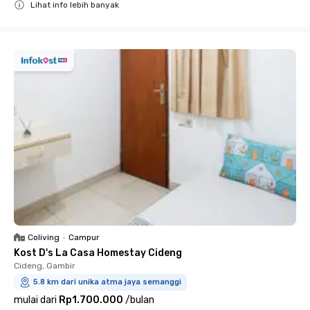
Lihat info lebih banyak
Close
Coliving
•
Campur
Kost D's La Casa Homestay Cideng
Cideng, Gambir
5.8 km dari unika atma jaya semanggi
mulai dari
Rp1.700.000
/
bulan