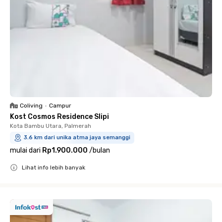
Coliving
•
Campur
Kost Cosmos Residence Slipi
Kota Bambu Utara, Palmerah
3.6 km dari unika atma jaya semanggi
mulai dari
Rp1.900.000
/
bulan
Lihat info lebih banyak
Close