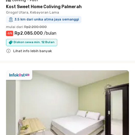
Kost Sweet Home Coliving Palmerah
Grogol Utara, Kebayoran Lama
3.5 km dari unika atma jaya semanggi
mulai dari
Rp2.200.000
Rp2.085.000
/
bulan
-
5
%
Diskon sewa min. 12 Bulan
Lihat info lebih banyak
Close