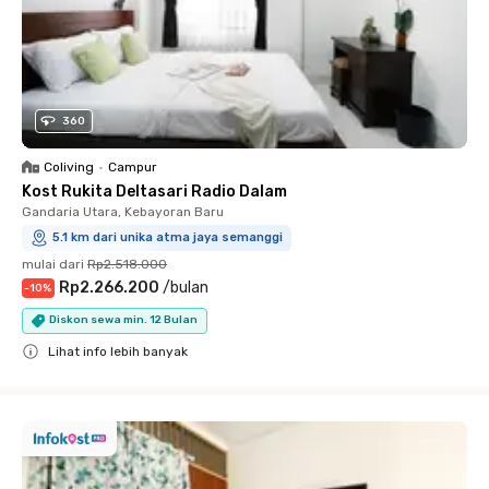
360
Coliving
•
Campur
Kost Rukita Deltasari Radio Dalam
Gandaria Utara, Kebayoran Baru
5.1 km dari unika atma jaya semanggi
mulai dari
Rp2.518.000
Rp2.266.200
/
bulan
-
10
%
Diskon sewa min. 12 Bulan
Lihat info lebih banyak
Close