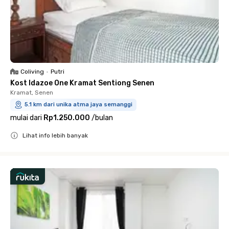
Coliving
•
Putri
Kost Idazoe One Kramat Sentiong Senen
Kramat, Senen
5.1 km dari unika atma jaya semanggi
mulai dari
Rp1.250.000
/
bulan
Lihat info lebih banyak
Close