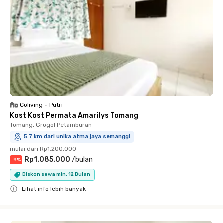
Coliving
•
Putri
Kost Kost Permata Amarilys Tomang
Tomang, Grogol Petamburan
5.7 km dari unika atma jaya semanggi
mulai dari
Rp1.200.000
Rp1.085.000
/
bulan
-
9
%
Diskon sewa min. 12 Bulan
Lihat info lebih banyak
Close