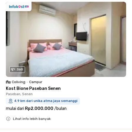
360
Coliving
•
Campur
Kost Bione Paseban Senen
Paseban, Senen
4.9 km dari unika atma jaya semanggi
mulai dari
Rp2.000.000
/
bulan
Lihat info lebih banyak
Close