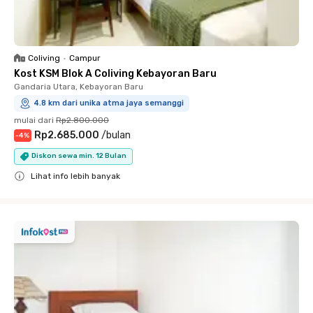
Coliving
•
Campur
Kost KSM Blok A Coliving Kebayoran Baru
Gandaria Utara, Kebayoran Baru
4.8 km dari unika atma jaya semanggi
mulai dari
Rp2.800.000
Rp2.685.000
/
bulan
-
4
%
Diskon sewa min. 12 Bulan
Lihat info lebih banyak
Close