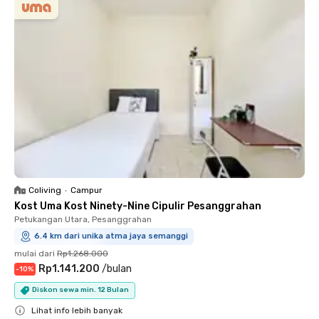
Coliving
•
Campur
Kost Uma Kost Ninety-Nine Cipulir Pesanggrahan
Petukangan Utara, Pesanggrahan
6.4 km dari unika atma jaya semanggi
mulai dari
Rp1.268.000
Rp1.141.200
/
bulan
-
10
%
Diskon sewa min. 12 Bulan
Lihat info lebih banyak