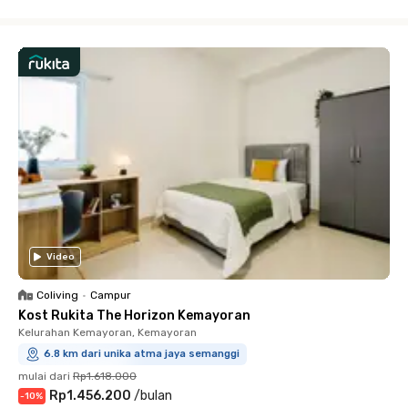
Close
Video
Coliving
•
Campur
Kost Rukita The Horizon Kemayoran
Kelurahan Kemayoran, Kemayoran
6.8 km dari unika atma jaya semanggi
mulai dari
Rp1.618.000
Rp1.456.200
/
bulan
-
10
%