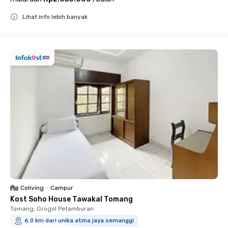
Lihat info lebih banyak
Close
Coliving
•
Campur
Kost Soho House Tawakal Tomang
Tomang, Grogol Petamburan
6.0 km dari unika atma jaya semanggi