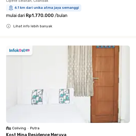
Cipete Selatan, Cilandak
6.1 km dari unika atma jaya semanggi
mulai dari
Rp1.770.000
/
bulan
Lihat info lebih banyak
Close
Coliving
•
Putra
Kost Mina Residence Meruya