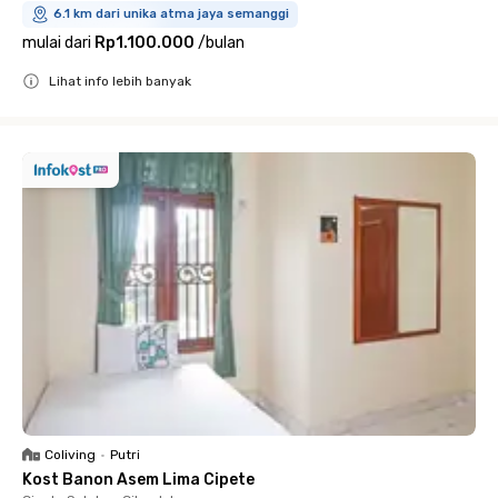
6.1 km dari unika atma jaya semanggi
mulai dari
Rp1.100.000
/
bulan
Lihat info lebih banyak
Close
Coliving
•
Putri
Kost Banon Asem Lima Cipete