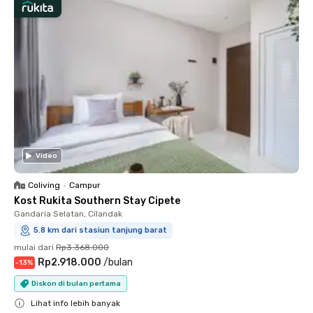
Video
Coliving
•
Campur
Kost Rukita Southern Stay Cipete
Gandaria Selatan, Cilandak
5.8 km dari stasiun tanjung barat
mulai dari
Rp3.368.000
Rp2.918.000
/
bulan
-
13
%
Diskon di bulan pertama
Lihat info lebih banyak