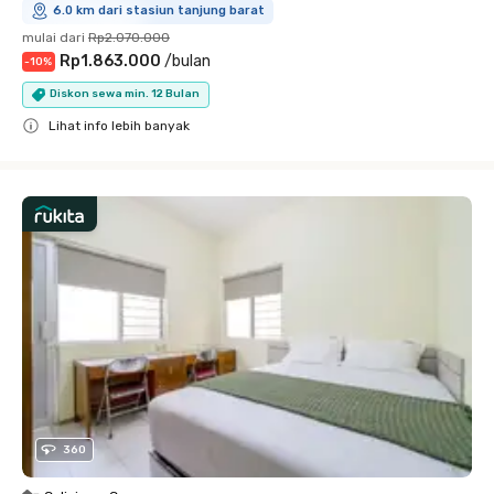
6.0 km dari stasiun tanjung barat
mulai dari
Rp2.070.000
Rp1.863.000
/
bulan
-
10
%
Diskon sewa min. 12 Bulan
Lihat info lebih banyak
Close
360