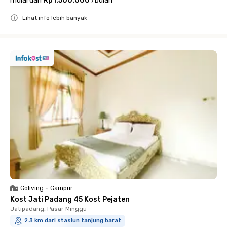
mulai dari
Rp1.500.000
/
bulan
Lihat info lebih banyak
Close
Coliving
•
Campur
Kost Jati Padang 45 Kost Pejaten
Jatipadang, Pasar Minggu
2.3 km dari stasiun tanjung barat