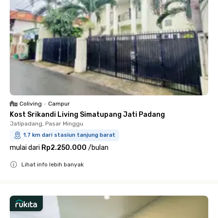
Coliving
•
Campur
Kost Srikandi Living Simatupang Jati Padang
Jatipadang, Pasar Minggu
1.7 km dari stasiun tanjung barat
mulai dari
Rp2.250.000
/
bulan
Lihat info lebih banyak
Close