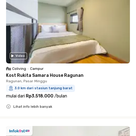
Video
Coliving
•
Campur
Kost Rukita Samara House Ragunan
Ragunan, Pasar Minggu
3.0 km dari stasiun tanjung barat
mulai dari
Rp3.518.000
/
bulan
Lihat info lebih banyak
Close