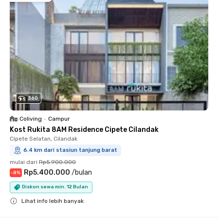
360
Coliving
•
Campur
Kost Rukita 8AM Residence Cipete Cilandak
Cipete Selatan, Cilandak
6.4 km dari stasiun tanjung barat
mulai dari
Rp5.900.000
Rp5.400.000
/
bulan
-
8
%
Diskon sewa min. 12 Bulan
Lihat info lebih banyak
Close