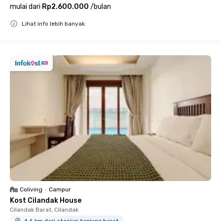
mulai dari
Rp2.600.000
/
bulan
Lihat info lebih banyak
Close
Coliving
•
Campur
Kost Cilandak House
Cilandak Barat, Cilandak