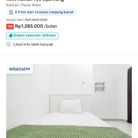
Kalisari, Pasar Rebo
2.9 km dari stasiun tanjung barat
mulai dari
Rp1.400.000
Rp1.285.000
/
bulan
-
8
%
Diskon sewa min. 12 Bulan
Lihat info lebih banyak
Close