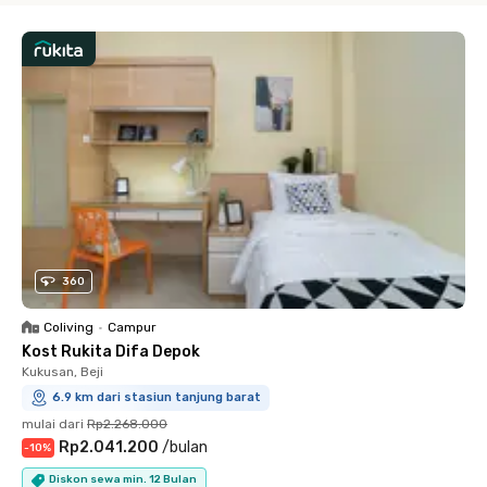
360
Coliving
•
Campur
Kost Rukita Difa Depok
Kukusan, Beji
6.9 km dari stasiun tanjung barat
mulai dari
Rp2.268.000
Rp2.041.200
/
bulan
-
10
%
Diskon sewa min. 12 Bulan