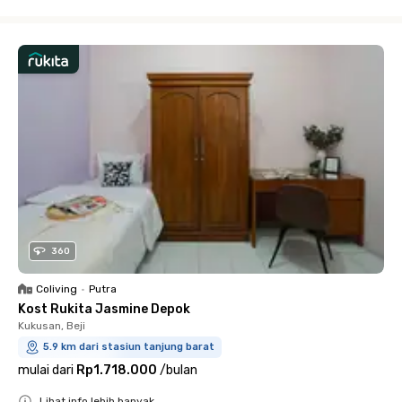
Close
360
Coliving
•
Putra
Kost Rukita Jasmine Depok
Kukusan, Beji
5.9 km dari stasiun tanjung barat
mulai dari
Rp1.718.000
/
bulan
Lihat info lebih banyak