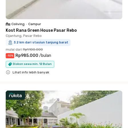
Coliving
•
Campur
Kost Rana Green House Pasar Rebo
Cijantung, Pasar Rebo
3.2 km dari stasiun tanjung barat
mulai dari
Rp1.100.000
Rp985.000
/
bulan
-
10
%
Diskon sewa min. 12 Bulan
Lihat info lebih banyak
Close