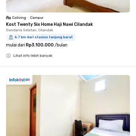
Coliving
•
Campur
Kost Twenty Six Home Haji Nawi Cilandak
Gandaria Selatan, Cilandak
6.7 km dari stasiun tanjung barat
mulai dari
Rp3.100.000
/
bulan
Lihat info lebih banyak
Close