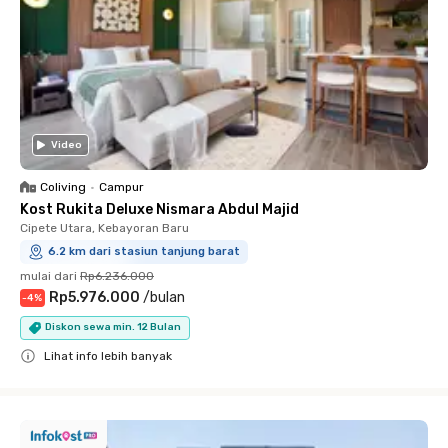
Video
Coliving
•
Campur
Kost Rukita Deluxe Nismara Abdul Majid
Cipete Utara, Kebayoran Baru
6.2 km dari stasiun tanjung barat
mulai dari
Rp6.236.000
Rp5.976.000
/
bulan
-
4
%
Diskon sewa min. 12 Bulan
Lihat info lebih banyak
Close