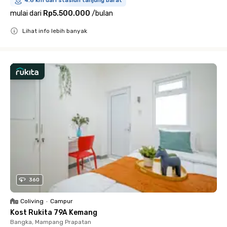
4.6 km dari stasiun tanjung barat
mulai dari
Rp5.500.000
/
bulan
Lihat info lebih banyak
Close
360
Coliving
•
Campur
Kost Rukita 79A Kemang
Bangka, Mampang Prapatan