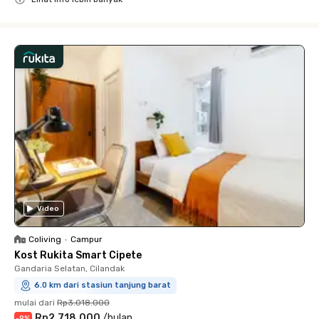
Close
Video
Coliving
•
Campur
Kost Rukita Smart Cipete
Gandaria Selatan, Cilandak
6.0 km dari stasiun tanjung barat
mulai dari
Rp3.018.000
Rp2.718.000
/
bulan
-
9
%