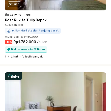
360
Coliving
•
Putri
Kost Rukita Tulip Depok
Kukusan, Beji
6.1 km dari stasiun tanjung barat
mulai dari
Rp1.980.000
Rp1.782.000
/
bulan
-
10
%
Diskon sewa min. 12 Bulan
Lihat info lebih banyak
Close