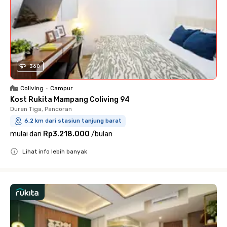
360
Coliving
•
Campur
Kost Rukita Mampang Coliving 94
Duren Tiga, Pancoran
6.2 km dari stasiun tanjung barat
mulai dari
Rp3.218.000
/
bulan
Lihat info lebih banyak
Close