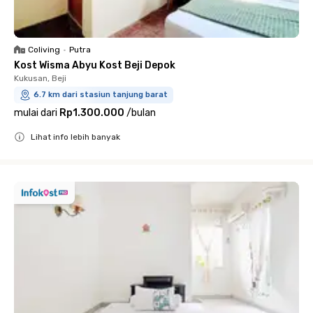
Coliving
•
Putra
Kost Wisma Abyu Kost Beji Depok
Kukusan, Beji
6.7 km dari stasiun tanjung barat
mulai dari
Rp1.300.000
/
bulan
Lihat info lebih banyak
Close