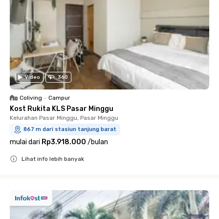
Video
360
Coliving
•
Campur
Kost Rukita KLS Pasar Minggu
Kelurahan Pasar Minggu, Pasar Minggu
867 m dari stasiun tanjung barat
mulai dari
Rp3.918.000
/
bulan
Lihat info lebih banyak
Close