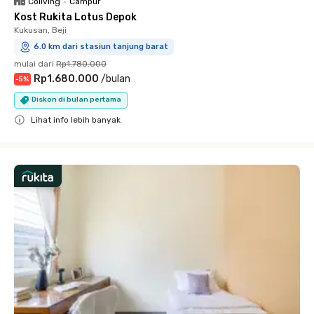
Coliving
•
Campur
Kost Rukita Lotus Depok
Kukusan, Beji
6.0 km dari stasiun tanjung barat
mulai dari
Rp1.780.000
Rp1.680.000
/
bulan
-
5
%
Diskon di bulan pertama
Lihat info lebih banyak
Close