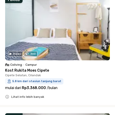
Video
360
Coliving
•
Campur
Kost Rukita Moes Cipete
Cipete Selatan, Cilandak
5.8 km dari stasiun tanjung barat
mulai dari
Rp3.368.000
/
bulan
Lihat info lebih banyak
Close