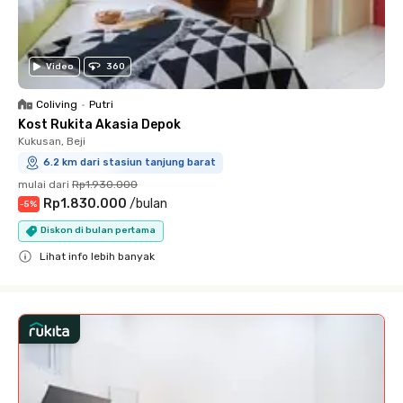
Video
360
Coliving
•
Putri
Kost Rukita Akasia Depok
Kukusan, Beji
6.2 km dari stasiun tanjung barat
mulai dari
Rp1.930.000
Rp1.830.000
/
bulan
-
5
%
Diskon di bulan pertama
Lihat info lebih banyak
Close