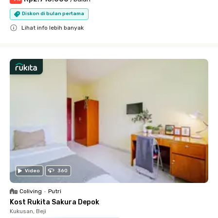
Diskon di bulan pertama
Lihat info lebih banyak
Close
Video
360
Coliving
•
Putri
Kost Rukita Sakura Depok
Kukusan, Beji