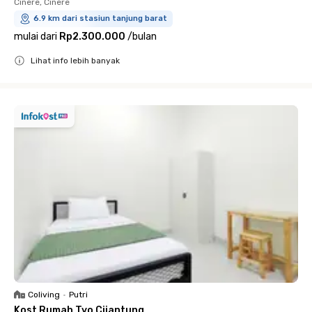
Cinere, Cinere
6.9 km dari stasiun tanjung barat
mulai dari
Rp2.300.000
/
bulan
Lihat info lebih banyak
Close
Coliving
•
Putri
Kost Rumah Tyo Cijantung