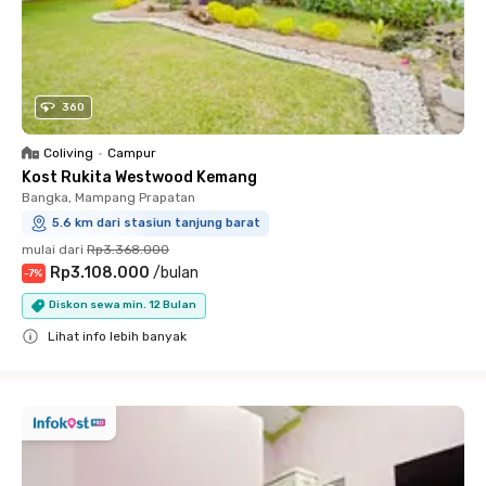
360
Coliving
•
Campur
Kost Rukita Westwood Kemang
Bangka, Mampang Prapatan
5.6 km dari stasiun tanjung barat
mulai dari
Rp3.368.000
Rp3.108.000
/
bulan
-
7
%
Diskon sewa min. 12 Bulan
Lihat info lebih banyak
Close