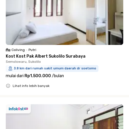
Coliving
•
Putri
Kost Kost Pak Albert Sukolilo Surabaya
Semolowaru, Sukolilo
3.8 km dari rumah sakit umum daerah dr soetomo
mulai dari
Rp1.500.000
/
bulan
Lihat info lebih banyak
Close