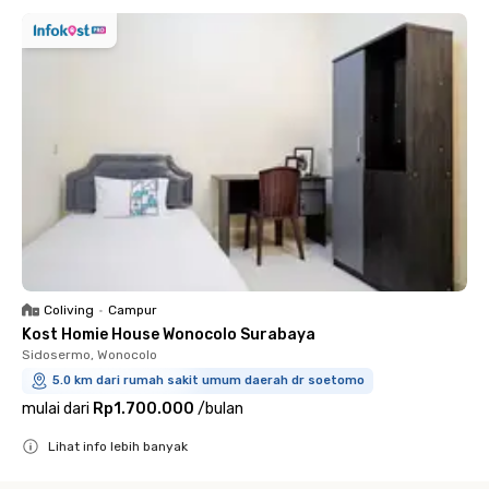
Coliving
•
Campur
Kost Homie House Wonocolo Surabaya
Sidosermo, Wonocolo
5.0 km dari rumah sakit umum daerah dr soetomo
mulai dari
Rp1.700.000
/
bulan
Lihat info lebih banyak
Close