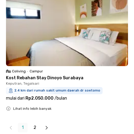
Coliving
•
Campur
Kost Rebahan Stay Dinoyo Surabaya
Keputran, Tegalsari
2.4 km dari rumah sakit umum daerah dr soetomo
mulai dari
Rp2.050.000
/
bulan
Lihat info lebih banyak
Close
1
2