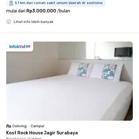
5.1 km dari rumah sakit umum daerah dr soetomo
mulai dari
Rp3.000.000
/
bulan
Lihat info lebih banyak
Close
Coliving
•
Campur
Kost Rock House Jagir Surabaya
Baratajaya, Gubeng