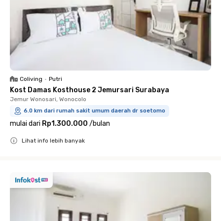
Coliving
•
Putri
Kost Damas Kosthouse 2 Jemursari Surabaya
Jemur Wonosari, Wonocolo
6.0 km dari rumah sakit umum daerah dr soetomo
mulai dari
Rp1.300.000
/
bulan
Lihat info lebih banyak
Close