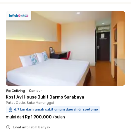
Coliving
•
Campur
Kost Avi House Bukit Darmo Surabaya
Putat Gede, Suko Manunggal
6.7 km dari rumah sakit umum daerah dr soetomo
mulai dari
Rp1.900.000
/
bulan
Lihat info lebih banyak