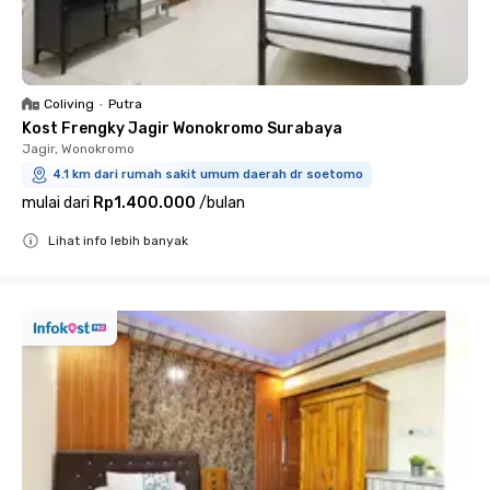
Coliving
•
Putra
Kost Frengky Jagir Wonokromo Surabaya
Jagir, Wonokromo
4.1 km dari rumah sakit umum daerah dr soetomo
mulai dari
Rp1.400.000
/
bulan
Lihat info lebih banyak
Close