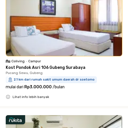
Coliving
•
Campur
Kost Pondok Asri 106 Gubeng Surabaya
Pucang Sewu, Gubeng
2.1 km dari rumah sakit umum daerah dr soetomo
mulai dari
Rp3.000.000
/
bulan
Lihat info lebih banyak
Close