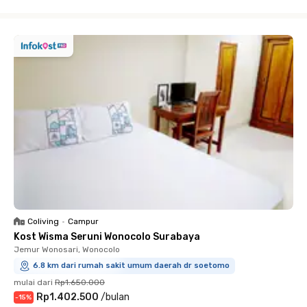
Close
Coliving
•
Campur
Kost Wisma Seruni Wonocolo Surabaya
Jemur Wonosari, Wonocolo
6.8 km dari rumah sakit umum daerah dr soetomo
mulai dari
Rp1.650.000
Rp1.402.500
/
bulan
-
15
%