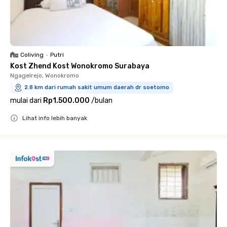
Coliving
•
Putri
Kost Zhend Kost Wonokromo Surabaya
Ngagelrejo, Wonokromo
2.8 km dari rumah sakit umum daerah dr soetomo
mulai dari
Rp1.500.000
/
bulan
Lihat info lebih banyak
Close