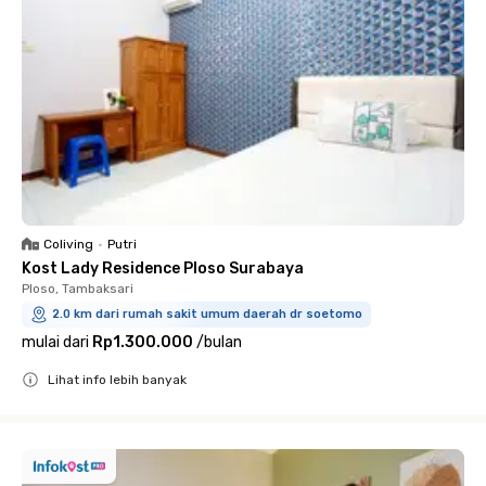
Coliving
•
Putri
Kost Lady Residence Ploso Surabaya
Ploso, Tambaksari
2.0 km dari rumah sakit umum daerah dr soetomo
mulai dari
Rp1.300.000
/
bulan
Lihat info lebih banyak
Close