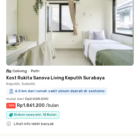
Coliving
•
Putri
Kost Rukita Sanova Living Keputih Surabaya
Keputih, Sukolilo
6.0 km dari rumah sakit umum daerah dr soetomo
mulai dari
Rp2.068.000
Rp1.861.200
/
bulan
-
10
%
Diskon sewa min. 12 Bulan
Lihat info lebih banyak
Close