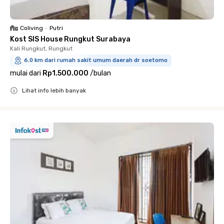
Coliving
•
Putri
Kost SIS House Rungkut Surabaya
Kali Rungkut, Rungkut
6.0 km dari rumah sakit umum daerah dr soetomo
mulai dari
Rp1.500.000
/
bulan
Lihat info lebih banyak
Close