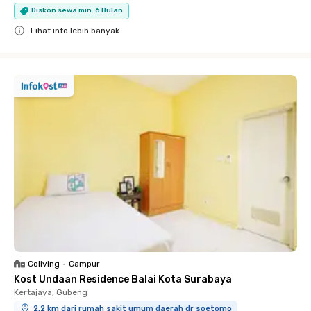
Diskon sewa min. 6 Bulan
Lihat info lebih banyak
Close
Coliving
•
Campur
Kost Undaan Residence Balai Kota Surabaya
Kertajaya, Gubeng
2.2 km dari rumah sakit umum daerah dr soetomo