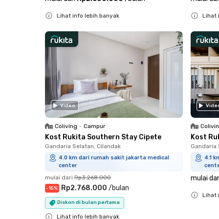
Lihat info lebih banyak
Lihat 
Close
Close
Video
Vide
Coliving
•
Campur
Colivi
Kost Rukita Southern Stay Cipete
Kost Ru
Gandaria Selatan, Cilandak
Gandaria 
4.0 km dari rumah sakit jakarta medical
4.1 k
center
cent
mulai dari
Rp3.268.000
mulai dar
Rp2.768.000
/
bulan
-
15
%
Lihat 
Diskon di bulan pertama
Close
Lihat info lebih banyak