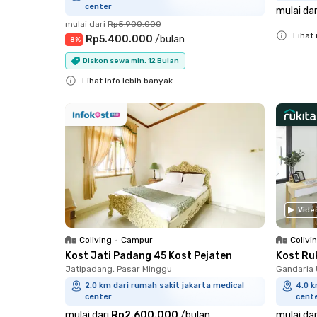
center
mulai dar
mulai dari
Rp5.900.000
Lihat 
Rp5.400.000
/
bulan
-
8
%
Close
Diskon sewa min. 12 Bulan
Lihat info lebih banyak
Close
Vide
Coliving
•
Campur
Colivi
Kost Jati Padang 45 Kost Pejaten
Kost Ru
Jatipadang, Pasar Minggu
Gandaria 
2.0 km dari rumah sakit jakarta medical
4.0 k
center
cent
mulai dari
Rp2.600.000
/
bulan
mulai dar