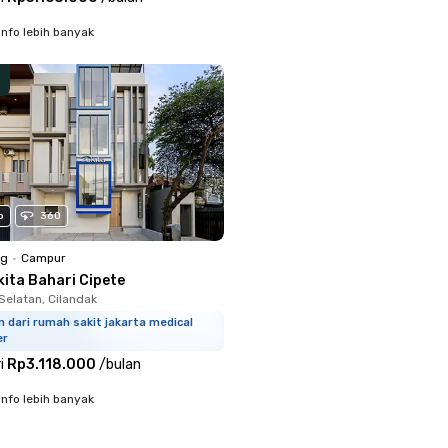
info lebih banyak
o
360
ng
•
Campur
kita Bahari Cipete
Selatan, Cilandak
m dari rumah sakit jakarta medical
er
i
Rp3.118.000
/
bulan
info lebih banyak