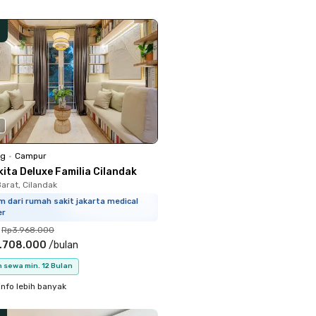
0
ng
•
Campur
ita Deluxe Familia Cilandak
arat, Cilandak
m dari rumah sakit jakarta medical
er
Rp3.968.000
.708.000
/
bulan
 sewa min. 12 Bulan
info lebih banyak