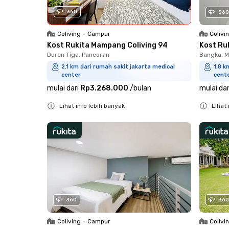
360
360
Colivi
Coliving
•
Campur
Kost Ru
Kost Rukita Mampang Coliving 94
Bangka, 
Duren Tiga, Pancoran
1.8 k
2.1 km dari rumah sakit jakarta medical
cent
center
mulai dar
mulai dari
Rp3.268.000
/
bulan
Lihat 
Lihat info lebih banyak
Close
Close
360
360
Coliving
•
Campur
Colivi