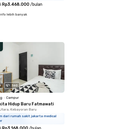
i
Rp3.468.000
/
bulan
info lebih banyak
o
360
ng
•
Campur
kita Hidup Baru Fatmawati
Utara, Kebayoran Baru
m dari rumah sakit jakarta medical
er
i
Rp3.168.000
/
bulan