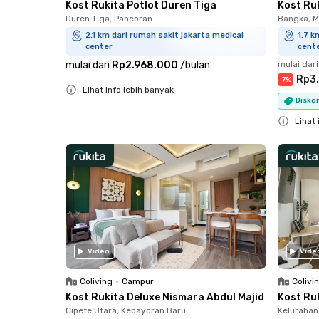
Kost Rukita Potlot Duren Tiga
Kost Ru
Duren Tiga, Pancoran
Bangka, 
2.1 km dari rumah sakit jakarta medical
1.7 k
center
cent
mulai dari
Rp2.968.000
/
bulan
mulai dari
Rp3
-
7
%
Lihat info lebih banyak
Diskon
Close
Lihat 
Close
Video
Vide
Coliving
•
Campur
Colivi
Kost Rukita Deluxe Nismara Abdul Majid
Kost Ru
Cipete Utara, Kebayoran Baru
Kelurahan