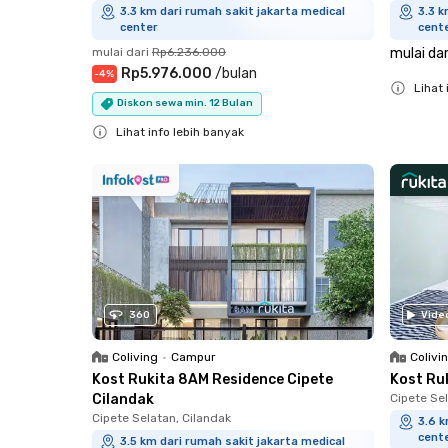
3.3 km dari rumah sakit jakarta medical
3.3 k
center
cent
mulai dari
Rp6.236.000
mulai dar
Rp5.976.000
/
bulan
-
4
%
Lihat 
Diskon sewa min. 12 Bulan
Close
Lihat info lebih banyak
Close
360
Vide
Coliving
•
Campur
Colivi
Kost Rukita 8AM Residence Cipete
Kost Ru
Cilandak
Cipete Sel
Cipete Selatan, Cilandak
3.6 k
cent
3.5 km dari rumah sakit jakarta medical