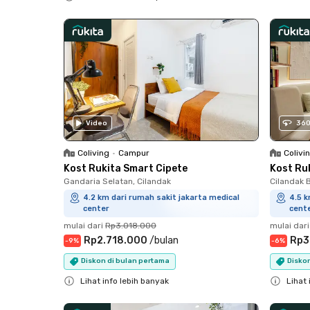
Close
Video
36
Coliving
•
Campur
Colivi
Kost Rukita Smart Cipete
Kost Ruk
Gandaria Selatan, Cilandak
Cilandak B
4.2 km dari rumah sakit jakarta medical
4.5 k
center
cent
mulai dari
Rp3.018.000
mulai dari
Rp2.718.000
/
bulan
Rp3
-
9
%
-
6
%
Diskon di bulan pertama
Diskon
Lihat info lebih banyak
Lihat 
Close
Close