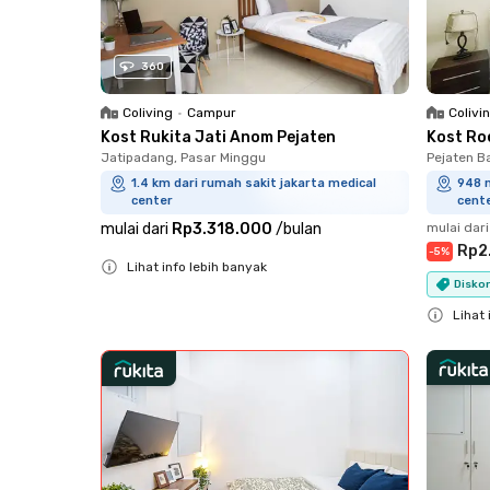
360
Coliving
•
Campur
Colivi
Kost Rukita Jati Anom Pejaten
Kost Ro
Jatipadang, Pasar Minggu
Pejaten B
1.4 km dari rumah sakit jakarta medical
948 m
center
cent
mulai dari
Rp3.318.000
/
bulan
mulai dari
Rp2
-
5
%
Lihat info lebih banyak
Diskon
Close
Lihat 
Close