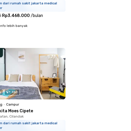
m dari rumah sakit jakarta medical
er
i
Rp3.468.000
/
bulan
info lebih banyak
o
360
ng
•
Campur
kita Moes Cipete
atan, Cilandak
m dari rumah sakit jakarta medical
er