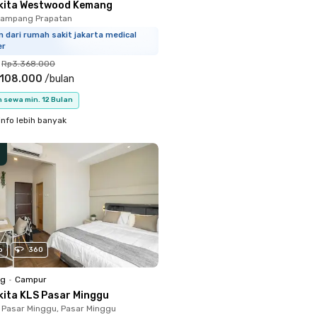
kita Westwood Kemang
Mampang Prapatan
m dari rumah sakit jakarta medical
er
Rp3.368.000
.108.000
/
bulan
 sewa min. 12 Bulan
info lebih banyak
o
360
ng
•
Campur
kita KLS Pasar Minggu
 Pasar Minggu, Pasar Minggu