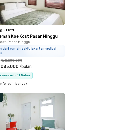
ng
•
Putri
emah Koe Kost Pasar Minggu
arat, Pasar Minggu
 dari rumah sakit jakarta medical
er
Rp2.200.000
.085.000
/
bulan
 sewa min. 12 Bulan
info lebih banyak