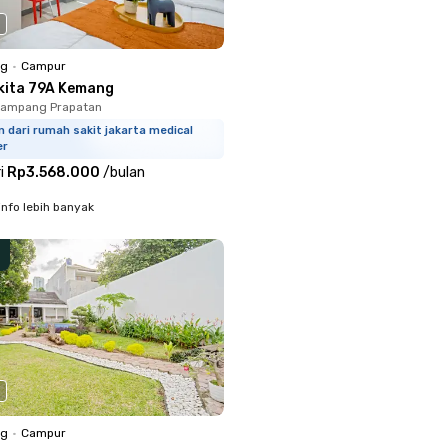
ng
•
Campur
kita 79A Kemang
Mampang Prapatan
m dari rumah sakit jakarta medical
er
i
Rp3.568.000
/
bulan
info lebih banyak
ng
•
Campur