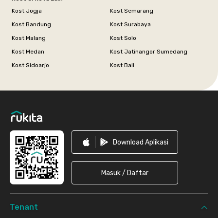
Kost Jogja
Kost Semarang
Kost Bandung
Kost Surabaya
Kost Malang
Kost Solo
Kost Medan
Kost Jatinangor Sumedang
Kost Sidoarjo
Kost Bali
Footer
Download Aplikasi
Masuk / Daftar
Tenant