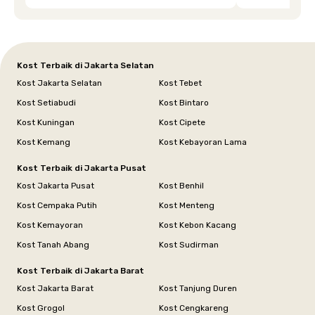
dipenuhi dengan cepat. Terima kasih Mbak
Siska.
Kost Terbaik di Jakarta Selatan
Kost Jakarta Selatan
Kost Tebet
Kost Setiabudi
Kost Bintaro
Kost Kuningan
Kost Cipete
Kost Kemang
Kost Kebayoran Lama
Kost Terbaik di Jakarta Pusat
Kost Jakarta Pusat
Kost Benhil
Kost Cempaka Putih
Kost Menteng
Kost Kemayoran
Kost Kebon Kacang
Kost Tanah Abang
Kost Sudirman
Kost Terbaik di Jakarta Barat
Kost Jakarta Barat
Kost Tanjung Duren
Kost Grogol
Kost Cengkareng