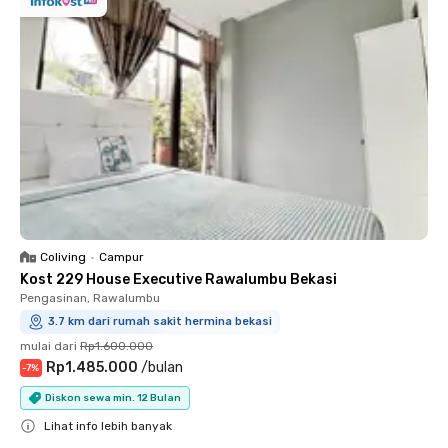
Coliving
•
Campur
Kost 229 House Executive Rawalumbu Bekasi
Pengasinan, Rawalumbu
3.7 km dari rumah sakit hermina bekasi
mulai dari
Rp1.600.000
Rp1.485.000
/
bulan
-
7
%
Diskon sewa min. 12 Bulan
Lihat info lebih banyak