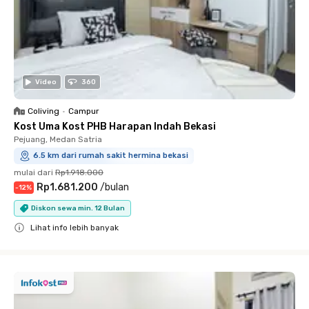
Video
360
Coliving
•
Campur
Kost Uma Kost PHB Harapan Indah Bekasi
Pejuang, Medan Satria
6.5 km dari rumah sakit hermina bekasi
mulai dari
Rp1.918.000
Rp1.681.200
/
bulan
-
12
%
Diskon sewa min. 12 Bulan
Lihat info lebih banyak
Close