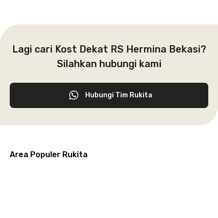
Lagi cari Kost Dekat RS Hermina Bekasi?
Silahkan hubungi kami
Hubungi Tim Rukita
Area Populer Rukita
Grogol
Kebon
Kuningan
Petamburan
Menteng
Jeruk
Bandung
Surabaya
Malang
Solo
Karawaci
Jakarta
Jakarta
Jakarta
Jakarta
Jawa
Jawa
Jawa
Jawa