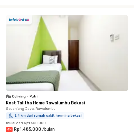
Close
Coliving
•
Putri
Kost Talitha Home Rawalumbu Bekasi
Sepanjang Jaya, Rawalumbu
2.4 km dari rumah sakit hermina bekasi
mulai dari
Rp1.600.000
Rp1.485.000
/
bulan
-
7
%