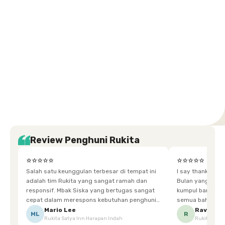
Selatan
Barat
Tangerang
Pusat
Barat
Barat
Timur
Timur
Tengah
Setiabudi
Cilandak
Depok
Kemanggisan
Semarang
Medan
Tangerang
Bali
Yogyakarta
Jakarta
Jakarta
Jawa
Jakarta
Jawa
Sumatera
Selatan
Banten
Selatan
Barat
Barat
Bali
Yogyakarta
Tengah
Utara
Review Penghuni Rukita
⭐⭐⭐⭐⭐
⭐⭐⭐⭐⭐
Salah satu keunggulan terbesar di tempat ini
I say thankyou s
adalah tim Rukita yang sangat ramah dan
Bulan yang super happy! banyak tem
responsif. Mbak Siska yang bertugas sangat
kumpul bareng mak
cepat dalam merespons kebutuhan penghuni.
semua bahagia ad
Ketika saya meminta keset karena sempat
mgkn saran dari air aja & kebersihan lebih di
Mario Lee
Ravena
ML
R
Rukita Satya Inn Harapan Indah
Rukita Dimi
terpeleset, permintaan tersebut langsung
tingkatka