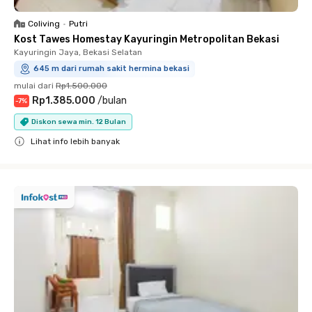
Coliving
•
Putri
Kost Tawes Homestay Kayuringin Metropolitan Bekasi
Kayuringin Jaya, Bekasi Selatan
645 m dari rumah sakit hermina bekasi
mulai dari
Rp1.500.000
Rp1.385.000
/
bulan
-
7
%
Diskon sewa min. 12 Bulan
Lihat info lebih banyak
Close