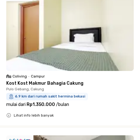
Coliving
•
Campur
Kost Kost Makmur Bahagia Cakung
Pulo Gebang, Cakung
6.9 km dari rumah sakit hermina bekasi
mulai dari
Rp1.350.000
/
bulan
Lihat info lebih banyak
Close