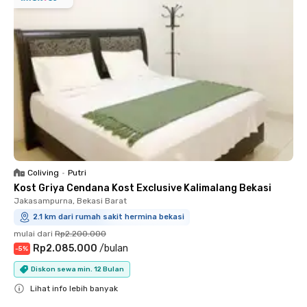
Coliving
•
Putri
Kost Griya Cendana Kost Exclusive Kalimalang Bekasi
Jakasampurna, Bekasi Barat
2.1 km dari rumah sakit hermina bekasi
mulai dari
Rp2.200.000
Rp2.085.000
/
bulan
-
5
%
Diskon sewa min. 12 Bulan
Lihat info lebih banyak
Close