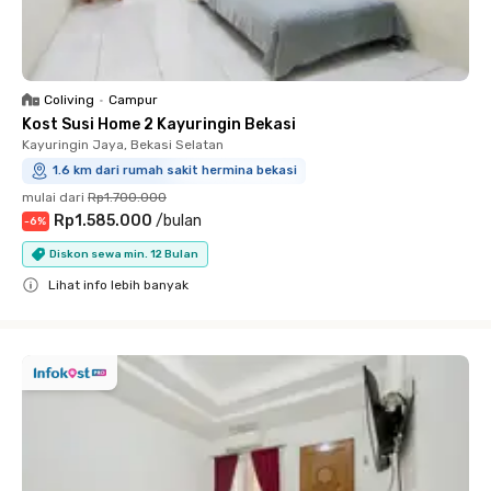
Coliving
•
Campur
Kost Susi Home 2 Kayuringin Bekasi
Kayuringin Jaya, Bekasi Selatan
1.6 km dari rumah sakit hermina bekasi
mulai dari
Rp1.700.000
Rp1.585.000
/
bulan
-
6
%
Diskon sewa min. 12 Bulan
Lihat info lebih banyak
Close