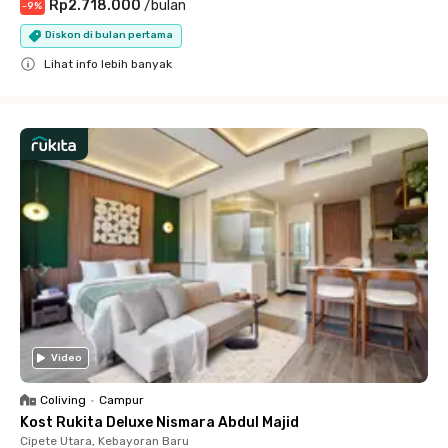
Rp2.718.000
/
bulan
-
9
%
Diskon di bulan pertama
Lihat info lebih banyak
Close
Video
Coliving
•
Campur
Kost Rukita Deluxe Nismara Abdul Majid
Cipete Utara, Kebayoran Baru