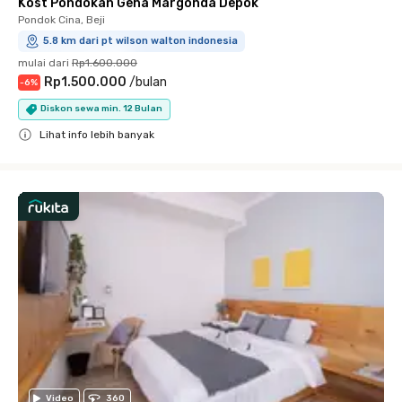
Kost Pondokan Geha Margonda Depok
Pondok Cina, Beji
5.8 km dari pt wilson walton indonesia
mulai dari
Rp1.600.000
Rp1.500.000
/
bulan
-
6
%
Diskon sewa min. 12 Bulan
Lihat info lebih banyak
Close
Video
360