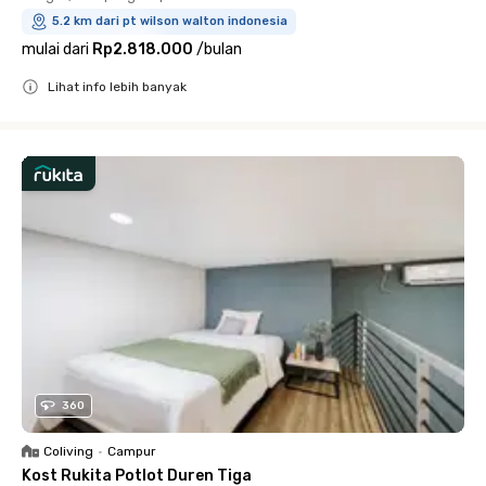
5.2 km dari pt wilson walton indonesia
mulai dari
Rp2.818.000
/
bulan
Lihat info lebih banyak
Close
360
Coliving
•
Campur
Kost Rukita Potlot Duren Tiga