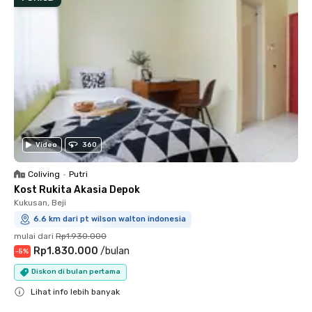
Video
360
Coliving
•
Putri
Kost Rukita Akasia Depok
Kukusan, Beji
6.6 km dari pt wilson walton indonesia
mulai dari
Rp1.930.000
Rp1.830.000
/
bulan
-
5
%
Diskon di bulan pertama
Lihat info lebih banyak
Close