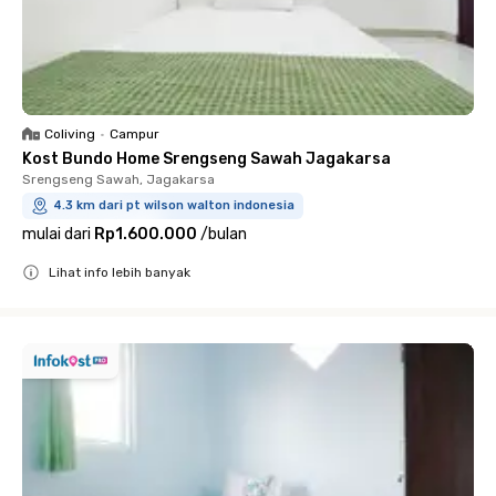
Coliving
•
Campur
Kost Bundo Home Srengseng Sawah Jagakarsa
Srengseng Sawah, Jagakarsa
4.3 km dari pt wilson walton indonesia
mulai dari
Rp1.600.000
/
bulan
Lihat info lebih banyak
Close