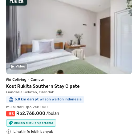
Video
Coliving
•
Campur
Kost Rukita Southern Stay Cipete
Gandaria Selatan, Cilandak
5.8 km dari pt wilson walton indonesia
mulai dari
Rp3.268.000
Rp2.768.000
/
bulan
-
15
%
Diskon di bulan pertama
Lihat info lebih banyak