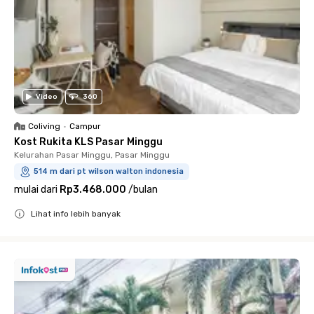
Video
360
Coliving
•
Campur
Kost Rukita KLS Pasar Minggu
Kelurahan Pasar Minggu, Pasar Minggu
514 m dari pt wilson walton indonesia
mulai dari
Rp3.468.000
/
bulan
Lihat info lebih banyak
Close