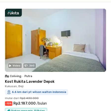
Video
360
Coliving
•
Putra
Kost Rukita Lavender Depok
Kukusan, Beji
6.6 km dari pt wilson walton indonesia
mulai dari
Rp2.430.000
Rp2.187.000
/
bulan
-
10
%
Diskon sewa min. 12 Bulan