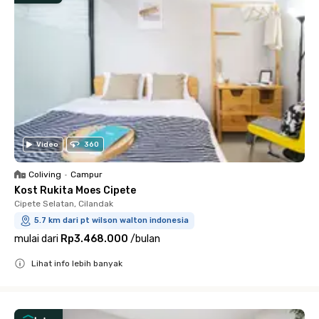
Video
360
Coliving
•
Campur
Kost Rukita Moes Cipete
Cipete Selatan, Cilandak
5.7 km dari pt wilson walton indonesia
mulai dari
Rp3.468.000
/
bulan
Lihat info lebih banyak
Close