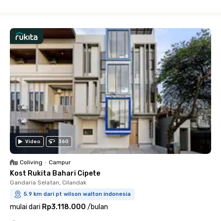
Close
Video
360
Coliving
•
Campur
Kost Rukita Bahari Cipete
Gandaria Selatan, Cilandak
5.9 km dari pt wilson walton indonesia
mulai dari
Rp3.118.000
/
bulan