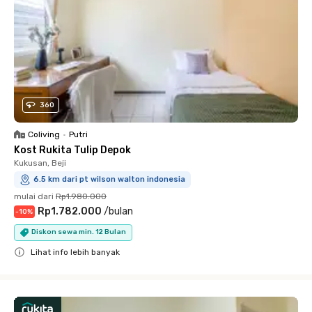
360
Coliving
•
Putri
Kost Rukita Tulip Depok
Kukusan, Beji
6.5 km dari pt wilson walton indonesia
mulai dari
Rp1.980.000
Rp1.782.000
/
bulan
-
10
%
Diskon sewa min. 12 Bulan
Lihat info lebih banyak
Close