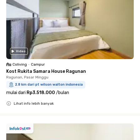
Video
Coliving
•
Campur
Kost Rukita Samara House Ragunan
Ragunan, Pasar Minggu
2.8 km dari pt wilson walton indonesia
mulai dari
Rp3.518.000
/
bulan
Lihat info lebih banyak
Close