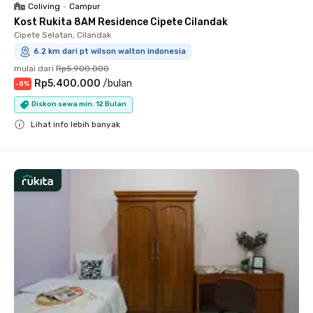
Coliving
•
Campur
Kost Rukita 8AM Residence Cipete Cilandak
Cipete Selatan, Cilandak
6.2 km dari pt wilson walton indonesia
mulai dari
Rp5.900.000
Rp5.400.000
/
bulan
-
8
%
Diskon sewa min. 12 Bulan
Lihat info lebih banyak
Close