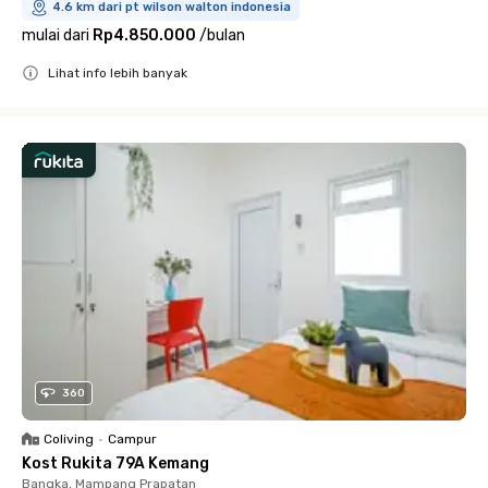
4.6 km dari pt wilson walton indonesia
mulai dari
Rp4.850.000
/
bulan
Lihat info lebih banyak
Close
360
Coliving
•
Campur
Kost Rukita 79A Kemang
Bangka, Mampang Prapatan