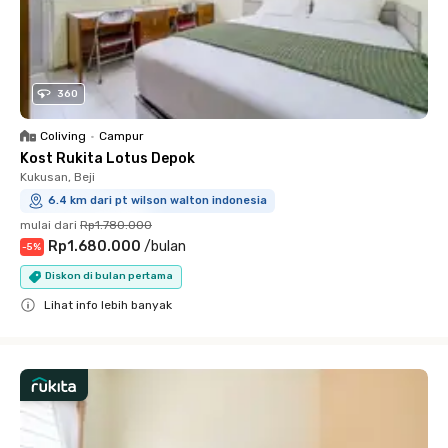
360
Coliving
•
Campur
Kost Rukita Lotus Depok
Kukusan, Beji
6.4 km dari pt wilson walton indonesia
mulai dari
Rp1.780.000
Rp1.680.000
/
bulan
-
5
%
Diskon di bulan pertama
Lihat info lebih banyak
Close