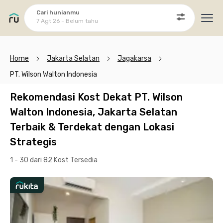
Cari hunianmu
7 Agt 26 - Belum tahu
Ope
Home
Jakarta Selatan
Jagakarsa
PT. Wilson Walton Indonesia
Rekomendasi Kost Dekat PT. Wilson
Walton Indonesia, Jakarta Selatan
Terbaik & Terdekat dengan Lokasi
Strategis
1 - 30 dari 82 Kost
Tersedia