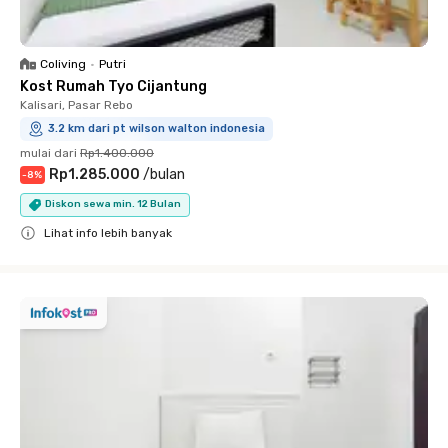
Coliving
•
Putri
Kost Rumah Tyo Cijantung
Kalisari, Pasar Rebo
3.2 km dari pt wilson walton indonesia
mulai dari
Rp1.400.000
Rp1.285.000
/
bulan
-
8
%
Diskon sewa min. 12 Bulan
Lihat info lebih banyak
Close