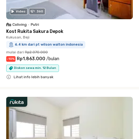
Video
360
Coliving
•
Putri
Kost Rukita Sakura Depok
Kukusan, Beji
6.4 km dari pt wilson walton indonesia
mulai dari
Rp2.070.000
Rp1.863.000
/
bulan
-
10
%
Diskon sewa min. 12 Bulan
Lihat info lebih banyak
Close