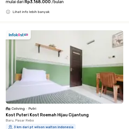
mulai dari
Rp3.168.000
/
bulan
Lihat info lebih banyak
Close
Coliving
•
Putri
Kost Puteri Kost Roemah Hijau Cijantung
Baru, Pasar Rebo
3 km dari pt wilson walton indonesia