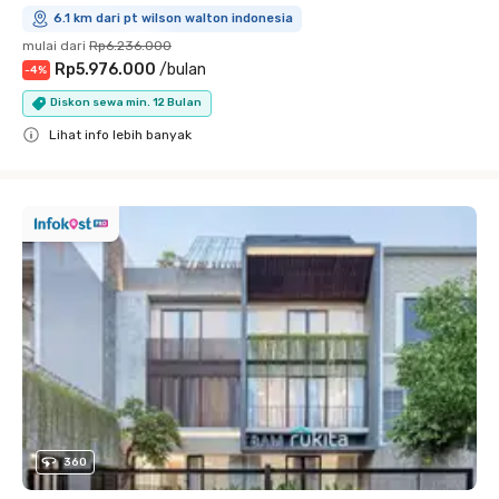
6.1 km dari pt wilson walton indonesia
mulai dari
Rp6.236.000
Rp5.976.000
/
bulan
-
4
%
Diskon sewa min. 12 Bulan
Lihat info lebih banyak
Close
360