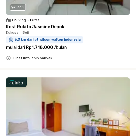
360
Coliving
•
Putra
Kost Rukita Jasmine Depok
Kukusan, Beji
6.3 km dari pt wilson walton indonesia
mulai dari
Rp1.718.000
/
bulan
Lihat info lebih banyak
Close