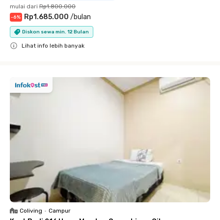
mulai dari
Rp1.800.000
Rp1.685.000
/
bulan
-
6
%
Diskon sewa min. 12 Bulan
Lihat info lebih banyak
Close
Coliving
•
Campur