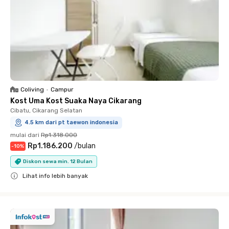
Coliving
•
Campur
Kost Uma Kost Suaka Naya Cikarang
Cibatu, Cikarang Selatan
4.5 km dari pt taewon indonesia
mulai dari
Rp1.318.000
Rp1.186.200
/
bulan
-
10
%
Diskon sewa min. 12 Bulan
Lihat info lebih banyak
Close