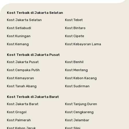
Kost Terbaik di Jakarta Selatan
Kost Jakarta Selatan
Kost Tebet
Kost Setiabudi
Kost Bintaro
Kost Kuningan
Kost Cipete
Kost Kemang
Kost Kebayoran Lama
Kost Terbaik di Jakarta Pusat
Kost Jakarta Pusat
Kost Benhil
Kost Cempaka Putih
Kost Menteng
Kost Kemayoran
Kost Kebon Kacang
Kost Tanah Abang
Kost Sudirman
Kost Terbaik di Jakarta Barat
Kost Jakarta Barat
Kost Tanjung Duren
Kost Grogol
Kost Cengkareng
Kost Palmerah
Kost Jelambar
Kost Kebon Jeruk
Kost Slipi