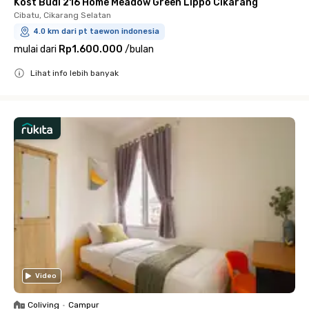
Kost Budi 216 Home Meadow Green Lippo Cikarang
Cibatu, Cikarang Selatan
4.0 km dari pt taewon indonesia
mulai dari
Rp1.600.000
/
bulan
Lihat info lebih banyak
Close
Video
Coliving
•
Campur