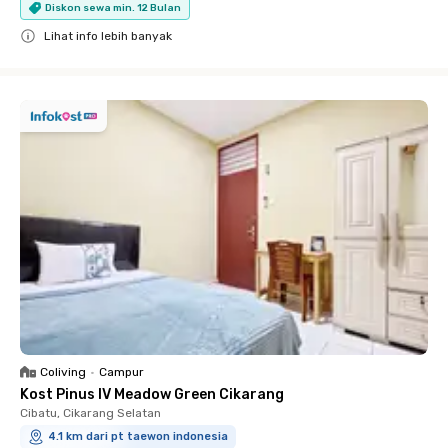
Diskon sewa min. 12 Bulan
Lihat info lebih banyak
Close
Coliving
•
Campur
Kost Pinus IV Meadow Green Cikarang
Cibatu, Cikarang Selatan
4.1 km dari pt taewon indonesia