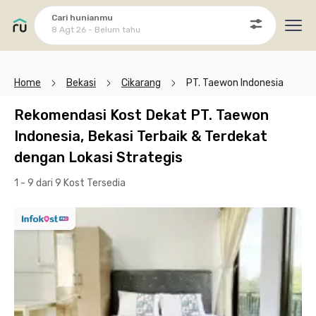
Cari hunianmu
8 Agt 26 - Belum tahu
Ope
Home
Bekasi
Cikarang
PT. Taewon Indonesia
Rekomendasi Kost Dekat PT. Taewon
Indonesia, Bekasi Terbaik & Terdekat
dengan Lokasi Strategis
1 - 9 dari 9 Kost
Tersedia