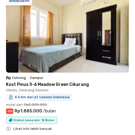
Coliving
•
Campur
Kost Pinus II-6 Meadow Green Cikarang
Cibatu, Cikarang Selatan
4.0 km dari pt taewon indonesia
mulai dari
Rp2.000.000
Rp1.885.000
/
bulan
-
5
%
Diskon sewa min. 12 Bulan
Lihat info lebih banyak