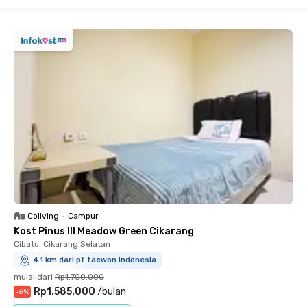
Close
Coliving
•
Campur
Kost Pinus III Meadow Green Cikarang
Cibatu, Cikarang Selatan
4.1 km dari pt taewon indonesia
mulai dari
Rp1.700.000
Rp1.585.000
/
bulan
-
6
%