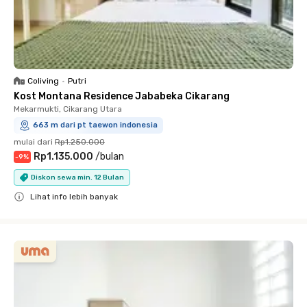
Coliving
•
Putri
Kost Montana Residence Jababeka Cikarang
Mekarmukti, Cikarang Utara
663 m dari pt taewon indonesia
mulai dari
Rp1.250.000
Rp1.135.000
/
bulan
-
9
%
Diskon sewa min. 12 Bulan
Lihat info lebih banyak
Close