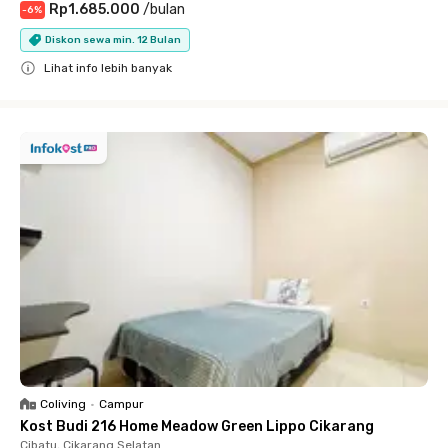
Rp1.685.000
/
bulan
-
6
%
Diskon sewa min. 12 Bulan
Lihat info lebih banyak
Close
Coliving
•
Campur
Kost Budi 216 Home Meadow Green Lippo Cikarang
Cibatu, Cikarang Selatan