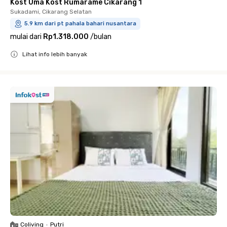
Kost Uma Kost Rumarame Cikarang 1
Sukadami, Cikarang Selatan
5.9 km dari pt pahala bahari nusantara
mulai dari
Rp1.318.000
/
bulan
Lihat info lebih banyak
Close
Coliving
•
Putri