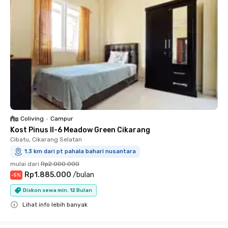
Coliving
•
Campur
Kost Pinus II-6 Meadow Green Cikarang
Cibatu, Cikarang Selatan
1.3 km dari pt pahala bahari nusantara
mulai dari
Rp2.000.000
Rp1.885.000
/
bulan
-
5
%
Diskon sewa min. 12 Bulan
Lihat info lebih banyak
Close