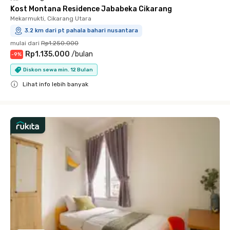
Kost Montana Residence Jababeka Cikarang
Mekarmukti, Cikarang Utara
3.2 km dari pt pahala bahari nusantara
mulai dari
Rp1.250.000
Rp1.135.000
/
bulan
-
9
%
Diskon sewa min. 12 Bulan
Lihat info lebih banyak
Close