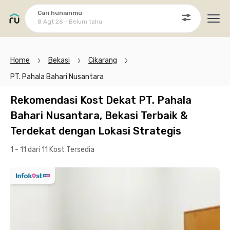
Cari hunianmu
8 Agt 26 - Belum tahu
Ope
Home
Bekasi
Cikarang
PT. Pahala Bahari Nusantara
Rekomendasi Kost Dekat PT. Pahala
Bahari Nusantara, Bekasi Terbaik &
Terdekat dengan Lokasi Strategis
1 - 11 dari 11 Kost
Tersedia