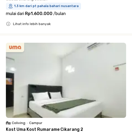
1.3 km dari pt pahala bahari nusantara
mulai dari
Rp1.600.000
/
bulan
Lihat info lebih banyak
Close
Coliving
•
Campur
Kost Uma Kost Rumarame Cikarang 2