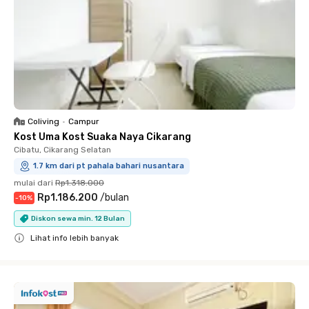
Coliving
•
Campur
Kost Uma Kost Suaka Naya Cikarang
Cibatu, Cikarang Selatan
1.7 km dari pt pahala bahari nusantara
mulai dari
Rp1.318.000
Rp1.186.200
/
bulan
-
10
%
Diskon sewa min. 12 Bulan
Lihat info lebih banyak
Close