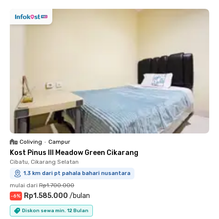
Coliving
•
Campur
Kost Pinus III Meadow Green Cikarang
Cibatu, Cikarang Selatan
1.3 km dari pt pahala bahari nusantara
mulai dari
Rp1.700.000
Rp1.585.000
/
bulan
-
6
%
Diskon sewa min. 12 Bulan