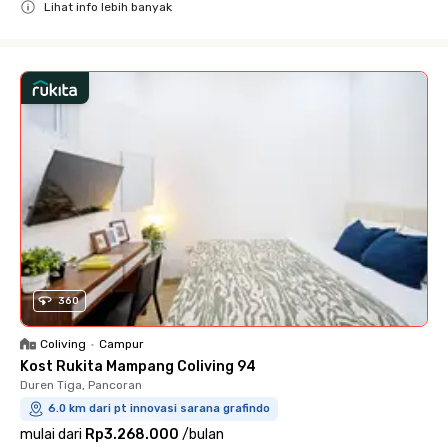
Lihat info lebih banyak
Close
360
Coliving
•
Campur
Kost Rukita Mampang Coliving 94
Duren Tiga, Pancoran
6.0 km dari pt innovasi sarana grafindo
mulai dari
Rp3.268.000
/
bulan