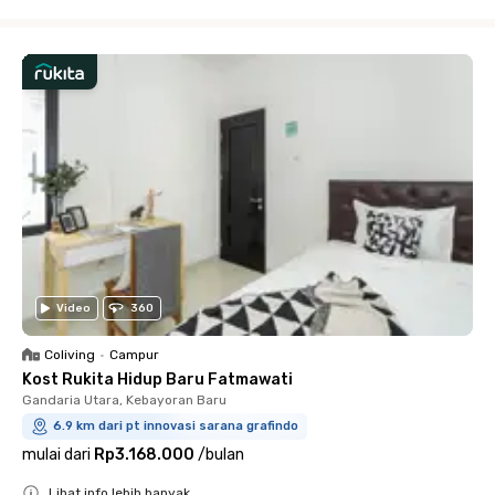
Close
Video
360
Coliving
•
Campur
Kost Rukita Hidup Baru Fatmawati
Gandaria Utara, Kebayoran Baru
6.9 km dari pt innovasi sarana grafindo
mulai dari
Rp3.168.000
/
bulan
Lihat info lebih banyak