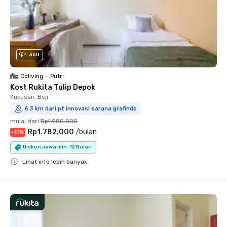
360
Coliving
•
Putri
Kost Rukita Tulip Depok
Kukusan, Beji
6.3 km dari pt innovasi sarana grafindo
mulai dari
Rp1.980.000
Rp1.782.000
/
bulan
-
10
%
Diskon sewa min. 12 Bulan
Lihat info lebih banyak
Close