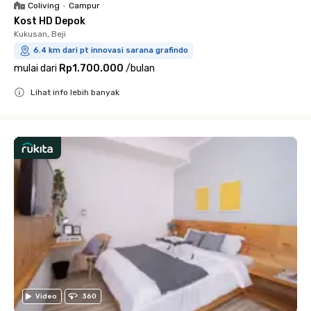
Coliving
•
Campur
Kost HD Depok
Kukusan, Beji
6.4 km dari pt innovasi sarana grafindo
mulai dari
Rp1.700.000
/
bulan
Lihat info lebih banyak
Close
Video
360