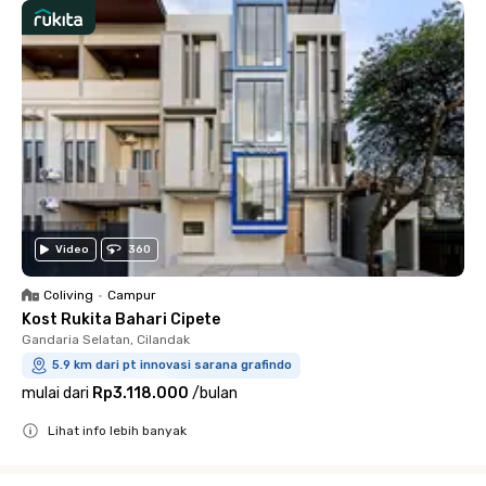
Video
360
Coliving
•
Campur
Kost Rukita Bahari Cipete
Gandaria Selatan, Cilandak
5.9 km dari pt innovasi sarana grafindo
mulai dari
Rp3.118.000
/
bulan
Lihat info lebih banyak
Close