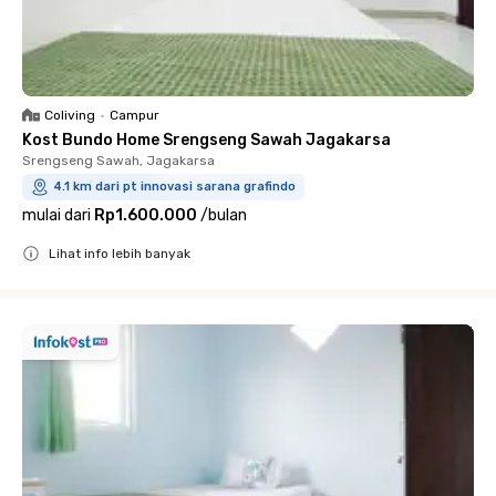
Coliving
•
Campur
Kost Bundo Home Srengseng Sawah Jagakarsa
Srengseng Sawah, Jagakarsa
4.1 km dari pt innovasi sarana grafindo
mulai dari
Rp1.600.000
/
bulan
Lihat info lebih banyak
Close