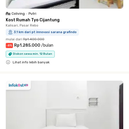
Coliving
•
Putri
Kost Rumah Tyo Cijantung
Kalisari, Pasar Rebo
3.1 km dari pt innovasi sarana grafindo
mulai dari
Rp1.400.000
Rp1.285.000
/
bulan
-
8
%
Diskon sewa min. 12 Bulan
Lihat info lebih banyak
Close