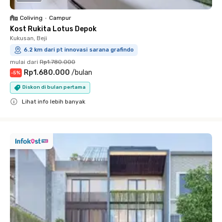
Coliving
•
Campur
Kost Rukita Lotus Depok
Kukusan, Beji
6.2 km dari pt innovasi sarana grafindo
mulai dari
Rp1.780.000
Rp1.680.000
/
bulan
-
5
%
Diskon di bulan pertama
Lihat info lebih banyak
Close