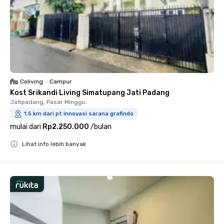
Coliving
•
Campur
Kost Srikandi Living Simatupang Jati Padang
Jatipadang, Pasar Minggu
1.5 km dari pt innovasi sarana grafindo
mulai dari
Rp2.250.000
/
bulan
Lihat info lebih banyak
Close