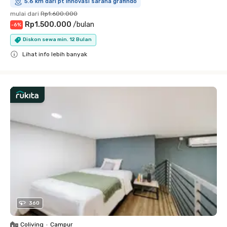
5.6 km dari pt innovasi sarana grafindo
mulai dari
Rp1.600.000
Rp1.500.000
/
bulan
-
6
%
Diskon sewa min. 12 Bulan
Lihat info lebih banyak
Close
360
Coliving
•
Campur