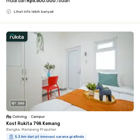
mulai dari
Rp5.500.000
/
bulan
Lihat info lebih banyak
Close
360
Coliving
•
Campur
Kost Rukita 79A Kemang
Bangka, Mampang Prapatan
5.3 km dari pt innovasi sarana grafindo