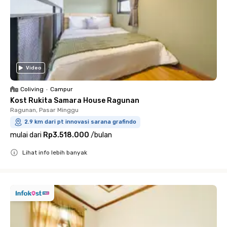
Video
Coliving
•
Campur
Kost Rukita Samara House Ragunan
Ragunan, Pasar Minggu
2.9 km dari pt innovasi sarana grafindo
mulai dari
Rp3.518.000
/
bulan
Lihat info lebih banyak
Close