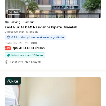
360
Coliving
•
Campur
Kost Rukita 8AM Residence Cipete Cilandak
Cipete Selatan, Cilandak
6.2 km dari pt innovasi sarana grafindo
mulai dari
Rp5.900.000
Rp5.400.000
/
bulan
-
8
%
Diskon sewa min. 12 Bulan
Lihat info lebih banyak
Close