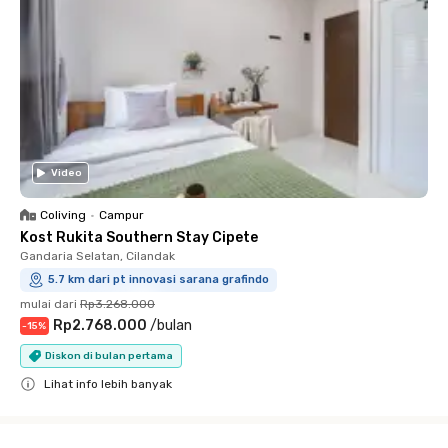
Video
Coliving
•
Campur
Kost Rukita Southern Stay Cipete
Gandaria Selatan, Cilandak
5.7 km dari pt innovasi sarana grafindo
mulai dari
Rp3.268.000
Rp2.768.000
/
bulan
-
15
%
Diskon di bulan pertama
Lihat info lebih banyak
Close