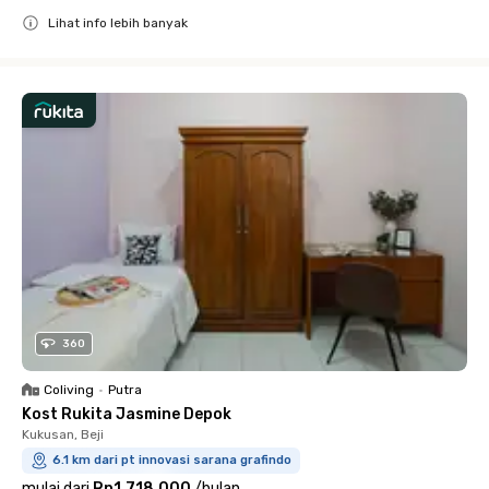
Lihat info lebih banyak
Close
360
Coliving
•
Putra
Kost Rukita Jasmine Depok
Kukusan, Beji
6.1 km dari pt innovasi sarana grafindo
mulai dari
Rp1.718.000
/
bulan