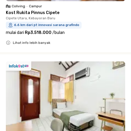
Coliving
•
Campur
Kost Rukita Pinnus Cipete
Cipete Utara, Kebayoran Baru
6.6 km dari pt innovasi sarana grafindo
mulai dari
Rp3.518.000
/
bulan
Lihat info lebih banyak
Close