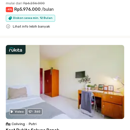
mulai dari
Rp6.236.000
Rp5.976.000
/
bulan
-
4
%
Diskon sewa min. 12 Bulan
Lihat info lebih banyak
Close
Video
360
Coliving
•
Putri