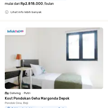
mulai dari
Rp2.818.000
/
bulan
Lihat info lebih banyak
Close
Coliving
•
Putri
Kost Pondokan Geha Margonda Depok
Pondok Cina, Beji