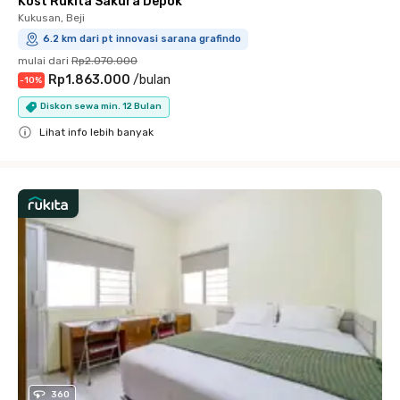
Kost Rukita Sakura Depok
Kukusan, Beji
6.2 km dari pt innovasi sarana grafindo
mulai dari
Rp2.070.000
Rp1.863.000
/
bulan
-
10
%
Diskon sewa min. 12 Bulan
Lihat info lebih banyak
Close
360