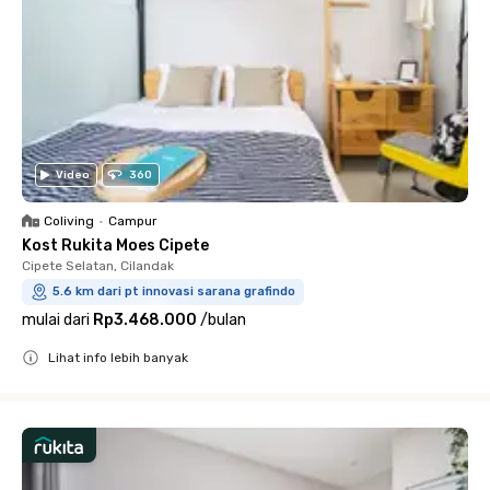
Video
360
Coliving
•
Campur
Kost Rukita Moes Cipete
Cipete Selatan, Cilandak
5.6 km dari pt innovasi sarana grafindo
mulai dari
Rp3.468.000
/
bulan
Lihat info lebih banyak
Close