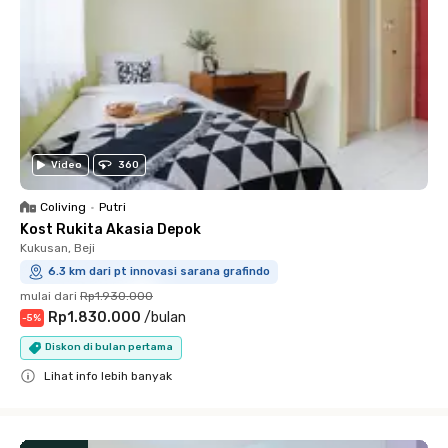
Video
360
Coliving
•
Putri
Kost Rukita Akasia Depok
Kukusan, Beji
6.3 km dari pt innovasi sarana grafindo
mulai dari
Rp1.930.000
Rp1.830.000
/
bulan
-
5
%
Diskon di bulan pertama
Lihat info lebih banyak
Close