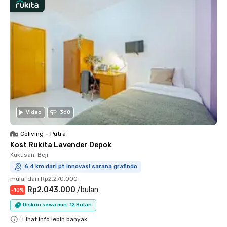
Video
360
Coliving
•
Putra
Kost Rukita Lavender Depok
Kukusan, Beji
6.4 km dari pt innovasi sarana grafindo
mulai dari
Rp2.270.000
Rp2.043.000
/
bulan
-
10
%
Diskon sewa min. 12 Bulan
Lihat info lebih banyak