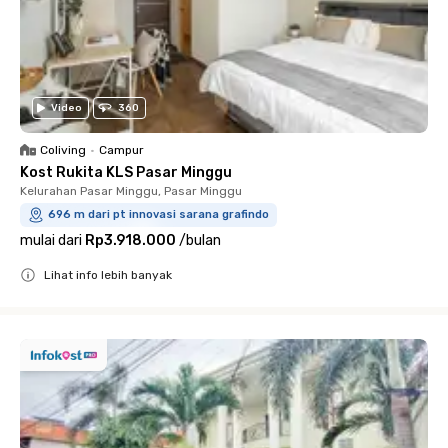
Video
360
Coliving
•
Campur
Kost Rukita KLS Pasar Minggu
Kelurahan Pasar Minggu, Pasar Minggu
696 m dari pt innovasi sarana grafindo
mulai dari
Rp3.918.000
/
bulan
Lihat info lebih banyak
Close