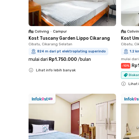
Coliving
•
Campur
Colivi
Kost Tuscany Garden Lippo Cikarang
Kost Um
Cibatu, Cikarang Selatan
Cibatu, C
824 m dari pt elektroplating superindo
1.2 k
mulai dari
Rp1.750.000
/
bulan
mulai dari
Rp1
-
10
%
Lihat info lebih banyak
Diskon
Close
Lihat 
Close