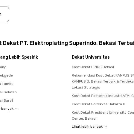
n
 Dekat PT. Elektroplating Superindo, Bekasi Terba
ang Lebih Spesifik
Dekat Universitas
rang
Kost Dekat BINUS Bekasi
dokgede
Rekomendasi Kost Dekat KAMPUS ST
KAMPUS D, Bekasi Terbaik & Terdek
a Lumbu
Lokasi Strategis
si Selatan
Kost Dekat Politeknik Industri ATMI 
si Barat
Kost Dekat Poltekkes Jakarta III
h banyak
Kost Dekat President University Co
Center, Bekasi
Lihat lebih banyak