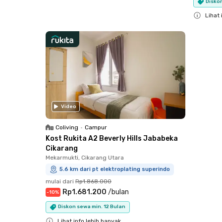
Diskon
Close
Lihat 
Close
Video
Coliving
•
Campur
Kost Rukita A2 Beverly Hills Jababeka
Cikarang
Mekarmukti, Cikarang Utara
5.6 km dari pt elektroplating superindo
mulai dari
Rp1.868.000
Rp1.681.200
/
bulan
-
10
%
Diskon sewa min. 12 Bulan
Lihat info lebih banyak