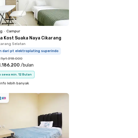
ng
•
Campur
a Kost Suaka Naya Cikarang
ikarang Selatan
m dari pt elektroplating superindo
Rp1.318.000
.186.200
/
bulan
 sewa min. 12 Bulan
info lebih banyak