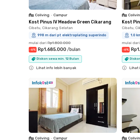
Coliving
•
Campur
Colivi
Kost Pinus IV Meadow Green Cikarang
Kost Pi
Cibatu, Cikarang Selatan
Cibatu, C
998 m dari pt elektroplating superindo
1.0 k
mulai dari
Rp1.800.000
mulai dari
Rp1.685.000
/
bulan
Rp1
-
6
%
-
6
%
Diskon sewa min. 12 Bulan
Diskon
Lihat info lebih banyak
Lihat 
Close
Close
Coliving
•
Campur
Colivi