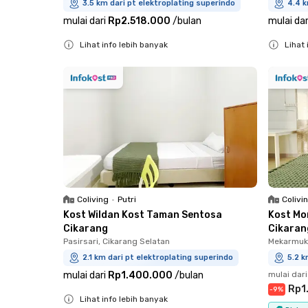
3.5 km dari pt elektroplating superindo
4.4 k
mulai dari
Rp2.518.000
/
bulan
mulai dar
Lihat info lebih banyak
Lihat 
Close
Close
Coliving
•
Putri
Colivi
Kost Wildan Kost Taman Sentosa
Kost Mo
Cikarang
Cikaran
Pasirsari, Cikarang Selatan
Mekarmukt
2.1 km dari pt elektroplating superindo
5.2 k
mulai dari
Rp1.400.000
/
bulan
mulai dari
Rp1
-
9
%
Lihat info lebih banyak