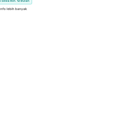
 sewa min. 12 Bulan
info lebih banyak