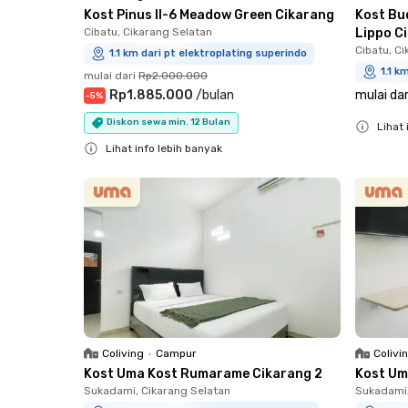
Kost Pinus II-6 Meadow Green Cikarang
Kost Bu
Cibatu, Cikarang Selatan
Lippo C
Cibatu, C
1.1 km dari pt elektroplating superindo
1.1 k
mulai dari
Rp2.000.000
Rp1.885.000
/
bulan
mulai dar
-
5
%
Diskon sewa min. 12 Bulan
Lihat 
Lihat info lebih banyak
Close
Close
Coliving
•
Campur
Colivi
Kost Uma Kost Rumarame Cikarang 2
Kost Um
Sukadami, Cikarang Selatan
Sukadami,