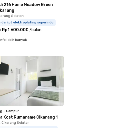
di 216 Home Meadow Green
ikarang
ikarang Selatan
m dari pt elektroplating superindo
i
Rp1.600.000
/
bulan
info lebih banyak
ng
•
Campur
a Kost Rumarame Cikarang 1
 Cikarang Selatan