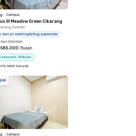
ng
•
Campur
nus III Meadow Green Cikarang
ikarang Selatan
m dari pt elektroplating superindo
Rp1.700.000
.585.000
/
bulan
 sewa min. 12 Bulan
info lebih banyak
ng
•
Campur