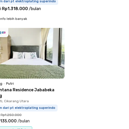
m dari pt elektroplating superindo
i
Rp1.318.000
/
bulan
info lebih banyak
ng
•
Putri
ntana Residence Jababeka
g
i, Cikarang Utara
m dari pt elektroplating superindo
Rp1.250.000
.135.000
/
bulan