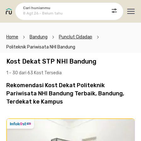
Cari hunianmu
8 Agt 26 - Belum tahu
Ope
Home
Bandung
Punclut Cidadap
Politeknik Pariwisata NHI Bandung
Kost Dekat STP NHI Bandung
1 - 30 dari 63 Kost
Tersedia
Rekomendasi Kost Dekat Politeknik
Pariwisata NHI Bandung Terbaik, Bandung,
Terdekat ke Kampus