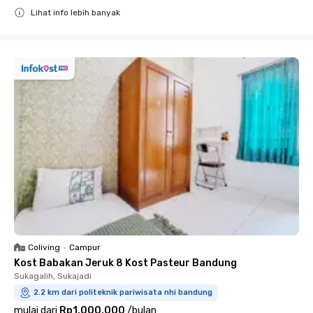
Lihat info lebih banyak
Close
Coliving
•
Campur
Kost Babakan Jeruk 8 Kost Pasteur Bandung
Sukagalih, Sukajadi
2.2 km dari politeknik pariwisata nhi bandung
mulai dari
Rp1.000.000
/
bulan