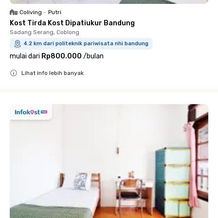
Coliving
•
Putri
Kost Tirda Kost Dipatiukur Bandung
Sadang Serang, Coblong
4.2 km dari politeknik pariwisata nhi bandung
mulai dari
Rp800.000
/
bulan
Lihat info lebih banyak
Close