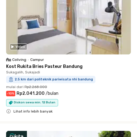
Video
Coliving
•
Campur
Kost Rukita Bries Pasteur Bandung
Sukagalih, Sukajadi
2.5 km dari politeknik pariwisata nhi bandung
mulai dari
Rp2.268.000
Rp2.041.200
/
bulan
-
10
%
Diskon sewa min. 12 Bulan
Lihat info lebih banyak
Close