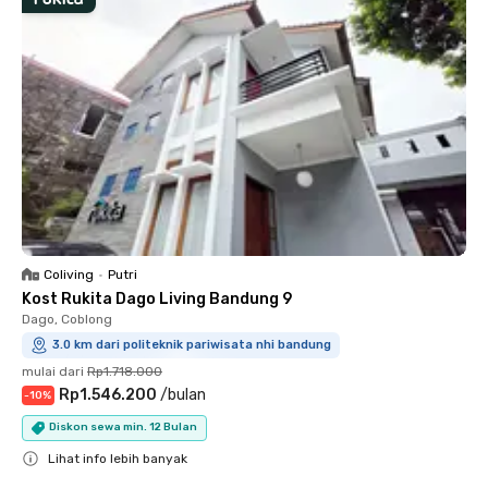
Coliving
•
Putri
Kost Rukita Dago Living Bandung 9
Dago, Coblong
3.0 km dari politeknik pariwisata nhi bandung
mulai dari
Rp1.718.000
Rp1.546.200
/
bulan
-
10
%
Diskon sewa min. 12 Bulan
Lihat info lebih banyak
Close