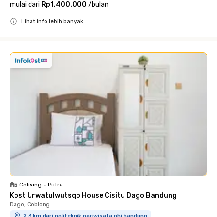
mulai dari
Rp1.400.000
/
bulan
Lihat info lebih banyak
Close
Coliving
•
Putra
Kost Urwatulwutsqo House Cisitu Dago Bandung
Dago, Coblong
2.3 km dari politeknik pariwisata nhi bandung