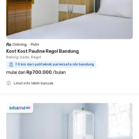
Coliving
•
Putri
Kost Kost Pauline Regol Bandung
Balong Gede, Regol
7.0 km dari politeknik pariwisata nhi bandung
mulai dari
Rp700.000
/
bulan
Lihat info lebih banyak
Close