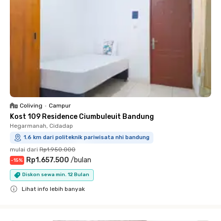
Coliving
•
Campur
Kost 109 Residence Ciumbuleuit Bandung
Hegarmanah, Cidadap
1.6 km dari politeknik pariwisata nhi bandung
mulai dari
Rp1.950.000
Rp1.657.500
/
bulan
-
15
%
Diskon sewa min. 12 Bulan
Lihat info lebih banyak
Close