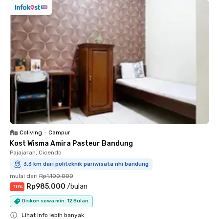
Coliving
•
Campur
Kost Wisma Amira Pasteur Bandung
Pajajaran, Cicendo
3.3 km dari politeknik pariwisata nhi bandung
mulai dari
Rp1.100.000
Rp985.000
/
bulan
-
10
%
Diskon sewa min. 12 Bulan
Lihat info lebih banyak