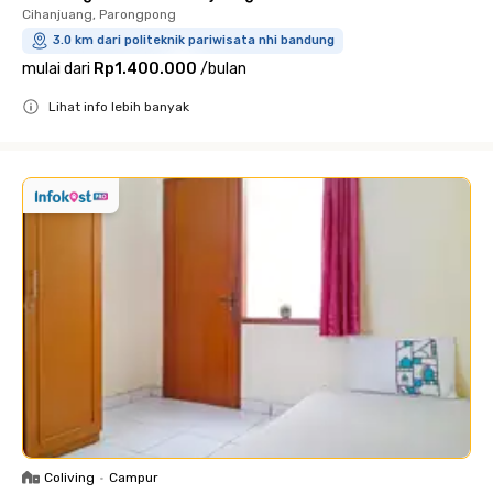
Cihanjuang, Parongpong
3.0 km dari politeknik pariwisata nhi bandung
mulai dari
Rp1.400.000
/
bulan
Lihat info lebih banyak
Close
Coliving
•
Campur