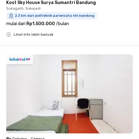
Kost Sky House Surya Sumantri Bandung
Sukagalih, Sukajadi
2.3 km dari politeknik pariwisata nhi bandung
mulai dari
Rp1.500.000
/
bulan
Lihat info lebih banyak
Close
Coliving
•
Campur