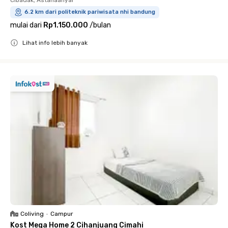
Cibadak, Astanaanyar
6.2 km dari politeknik pariwisata nhi bandung
mulai dari
Rp1.150.000
/
bulan
Lihat info lebih banyak
Close
Coliving
•
Campur
Kost Mega Home 2 Cihanjuang Cimahi