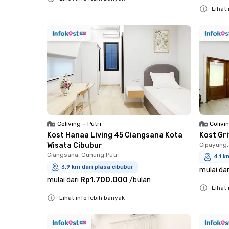
Lihat 
Close
Close
Coliving
•
Putri
Colivi
Kost Hanaa Living 45 Ciangsana Kota
Kost Gr
Wisata Cibubur
Cipayung,
Ciangsana, Gunung Putri
4.1 k
3.9 km dari plasa cibubur
mulai dar
mulai dari
Rp1.700.000
/
bulan
Lihat 
Lihat info lebih banyak
Close
Close