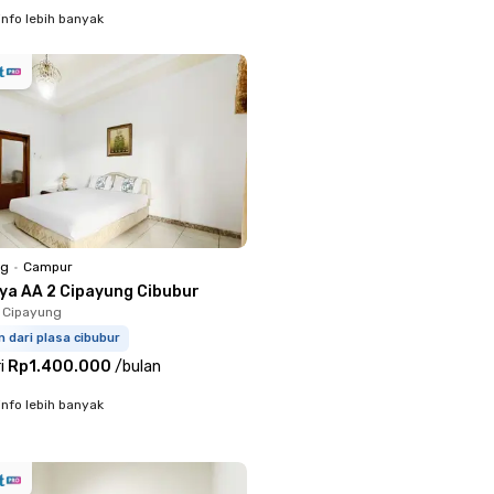
info lebih banyak
ng
•
Campur
iya AA 2 Cipayung Cibubur
 Cipayung
m dari plasa cibubur
i
Rp1.400.000
/
bulan
info lebih banyak