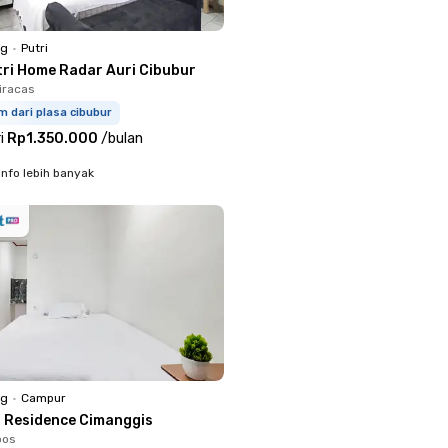
ng
•
Putri
tri Home Radar Auri Cibubur
Ciracas
m dari plasa cibubur
i
Rp1.350.000
/
bulan
info lebih banyak
ng
•
Campur
a Residence Cimanggis
pos