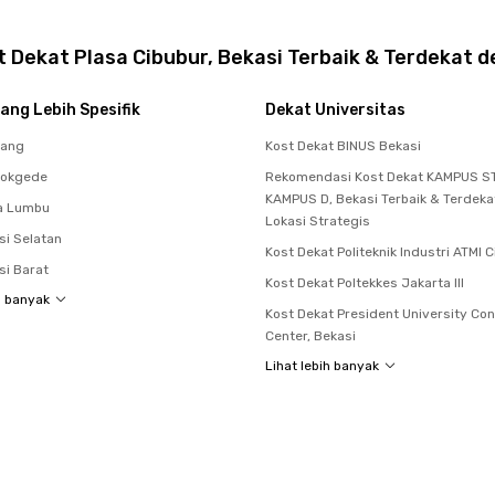
 Dekat Plasa Cibubur, Bekasi Terbaik & Terdekat d
ang Lebih Spesifik
Dekat Universitas
rang
Kost Dekat BINUS Bekasi
dokgede
Rekomendasi Kost Dekat KAMPUS ST
KAMPUS D, Bekasi Terbaik & Terdek
a Lumbu
Lokasi Strategis
si Selatan
Kost Dekat Politeknik Industri ATMI 
si Barat
Kost Dekat Poltekkes Jakarta III
h banyak
Kost Dekat President University Co
Center, Bekasi
Lihat lebih banyak