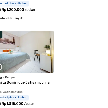
m dari plasa cibubur
i
Rp1.200.000
/
bulan
info lebih banyak
ng
•
Campur
kita Dominique Jatisampurna
a, Jatisampurna
m dari plasa cibubur
i
Rp1.318.000
/
bulan