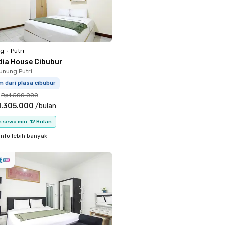
ng
•
Putri
dia House Cibubur
unung Putri
m dari plasa cibubur
Rp1.500.000
1.305.000
/
bulan
 sewa min. 12 Bulan
info lebih banyak