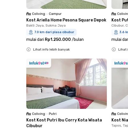
Coliving
•
Campur
Colivi
Kost Ariella Home Pesona Square Depok
Kost Pu
Bakti Jaya, Sukma Jaya
Cibubur, 
7.0 km dari plasa cibubur
3.6 k
mulai dari
Rp1.250.000
/
bulan
mulai dar
Lihat info lebih banyak
Lihat 
Close
Close
Coliving
•
Putri
Colivi
Kost Kost Putri Ibu Corry Kota Wisata
Kost Ni
Cibubur
Tapos, Ta