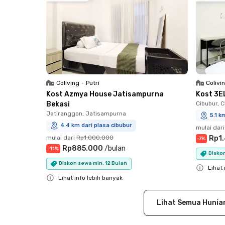
Coliving
•
Putri
Colivi
Kost Azmya House Jatisampurna
Kost 3E
Bekasi
Cibubur, 
Jatiranggon, Jatisampurna
5.1 k
4.4 km dari plasa cibubur
mulai dari
mulai dari
Rp1.000.000
Rp1
-
7
%
Rp885.000
/
bulan
-
11
%
Diskon
Diskon sewa min. 12 Bulan
Lihat 
Lihat info lebih banyak
Close
Close
Lihat Semua Hunia