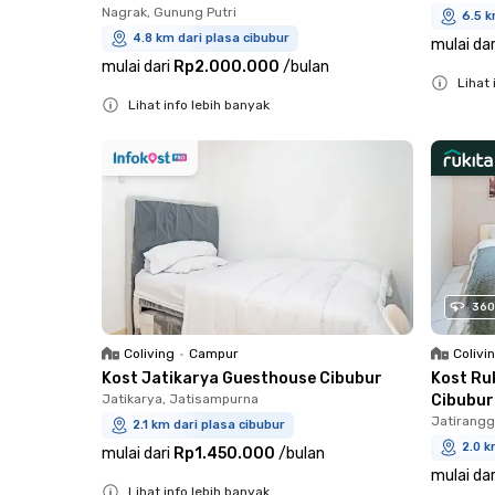
Nagrak, Gunung Putri
6.5 k
4.8 km dari plasa cibubur
mulai dar
mulai dari
Rp2.000.000
/
bulan
Lihat 
Lihat info lebih banyak
Close
Close
360
Coliving
•
Campur
Colivi
Kost Jatikarya Guesthouse Cibubur
Kost Ru
Jatikarya, Jatisampurna
Cibubur
Jatirangg
2.1 km dari plasa cibubur
2.0 k
mulai dari
Rp1.450.000
/
bulan
mulai dar
Lihat info lebih banyak