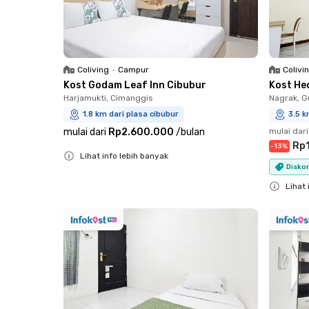
Coliving
•
Campur
Colivi
Kost Godam Leaf Inn Cibubur
Kost He
Harjamukti, Cimanggis
Nagrak, G
1.8 km dari plasa cibubur
3.5 k
mulai dari
Rp2.600.000
/
bulan
mulai dari
Rp
-
13
%
Lihat info lebih banyak
Diskon
Close
Lihat 
Close