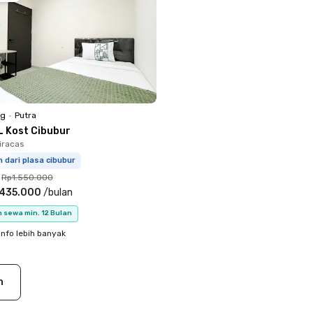
ng
•
Putra
L Kost Cibubur
Ciracas
m dari plasa cibubur
Rp1.550.000
.435.000
/
bulan
 sewa min. 12 Bulan
info lebih banyak
n