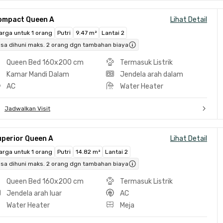
ompact Queen A
Lihat Detail
arga untuk 1 orang
Putri
9.47 m²
Lantai 2
isa dihuni maks. 2 orang dgn tambahan biaya
Queen Bed 160x200 cm
Termasuk Listrik
Kamar Mandi Dalam
Jendela arah dalam
AC
Water Heater
Jadwalkan Visit
uperior Queen A
Lihat Detail
arga untuk 1 orang
Putri
14.82 m²
Lantai 2
isa dihuni maks. 2 orang dgn tambahan biaya
Queen Bed 160x200 cm
Termasuk Listrik
Jendela arah luar
AC
Water Heater
Meja