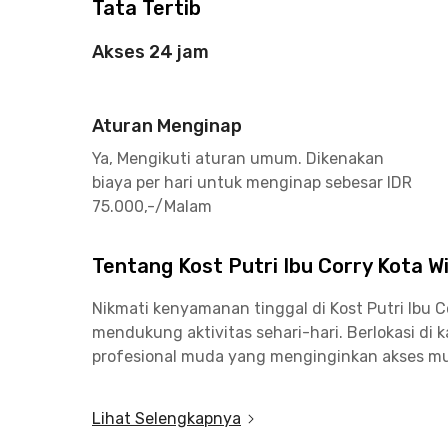
Tata Tertib
Akses 24 jam
Aturan Menginap
Ya, Mengikuti aturan umum. Dikenakan
biaya per hari untuk menginap sebesar IDR
75.000,-/Malam
Tentang Kost Putri Ibu Corry Kota W
Nikmati kenyamanan tinggal di Kost Putri Ibu
mendukung aktivitas sehari-hari. Berlokasi di
profesional muda yang menginginkan akses muda
Setiap kamar telah dilengkapi furnitur lengk
Lihat Selengkapnya
maupun kamar mandi luar sesuai kebutuhan peng