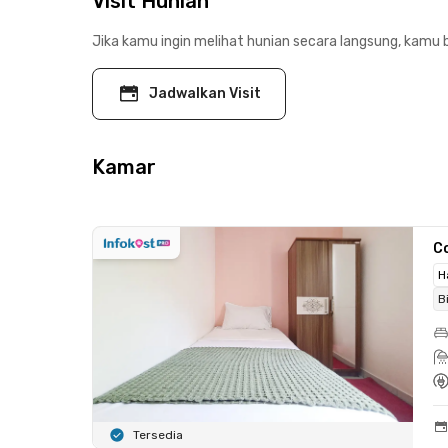
Visit Hunian
Jika kamu ingin melihat hunian secara langsung, kamu b
Jadwalkan Visit
Kamar
C
H
B
Tersedia