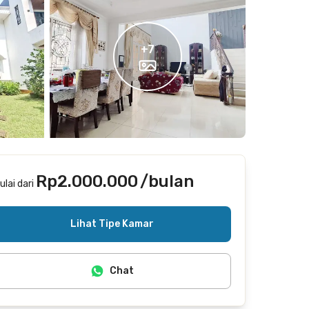
+
7
Rp2.000.000
/bulan
ulai dari
Termasuk internet/wifi, listrik, air
Lihat Tipe Kamar
Chat