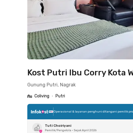
Kost Putri Ibu Corry Kota 
Gunung Putri, Nagrak
Coliving
•
Putri
Operasional & layanan penghuni ditangani pemilik pro
Tuti Choiriyani
Pemilik/Pengelola
•
Sejak April 2026