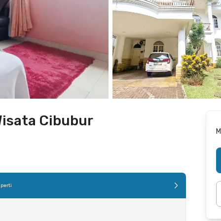
Wisata Cibubur
M
perti