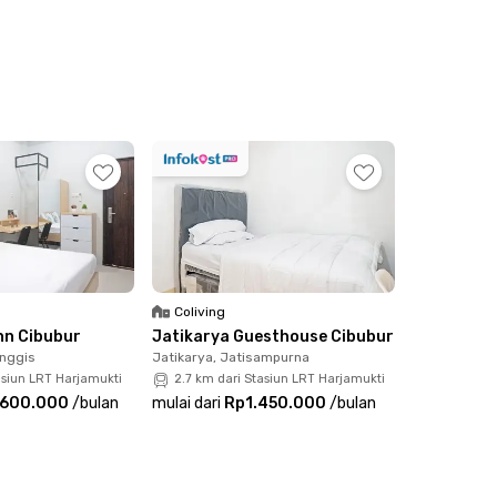
 dan Cileungsi. Kost Putri Ibu Corry hanya
 Mekarsari dan Metropolitan Mall Cileungsi,
gka panjang. Yuk, booking sekarang!
Coliving
nn Cibubur
Jatikarya Guesthouse Cibubur
anggis
Jatikarya, Jatisampurna
asiun LRT Harjamukti
2.7 km dari Stasiun LRT Harjamukti
.600.000
/
bulan
mulai dari
Rp1.450.000
/
bulan