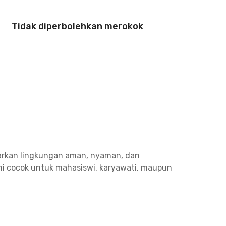
Tidak diperbolehkan merokok
warkan lingkungan aman, nyaman, dan
ini cocok untuk mahasiswi, karyawati, maupun
 pilihan kamar dengan kamar mandi dalam
a parkir, dapur bersama, ruang makan, area