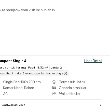
isa menjadwakan visit ke hunian ini
ompact Single A
Lihat Detail
arga untuk 1 orang
Putri
8.32 m²
Lantai 2
isa dihuni maks. 2 orang dgn tambahan biaya
Single Bed 100x200 cm
Termasuk Listrik
Kamar Mandi Dalam
Jendela arah luar
AC
Water Heater
Jadwalkan Visit