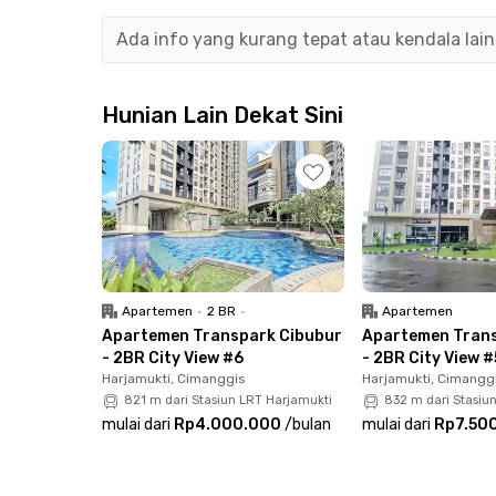
komunal, area jemur, serta mesin cuci yang d
Ada info yang kurang tepat atau kendala lai
Lokasinya yang strategis memberikan kemudahan 
berjarak 3 menit dari Eka Hospital Cibubur, 6 m
serta 13 menit dari Mal Ciputra Cibubur, menj
Hunian Lain Dekat Sini
Apartemen
•
2 BR
•
Apartemen
Apartemen Transpark Cibubur
Apartemen Trans
- 2BR City View #6
- 2BR City View #
Harjamukti, Cimanggis
Harjamukti, Cimangg
821 m dari Stasiun LRT Harjamukti
832 m dari Stasiu
mulai dari
Rp4.000.000
/
bulan
mulai dari
Rp7.50