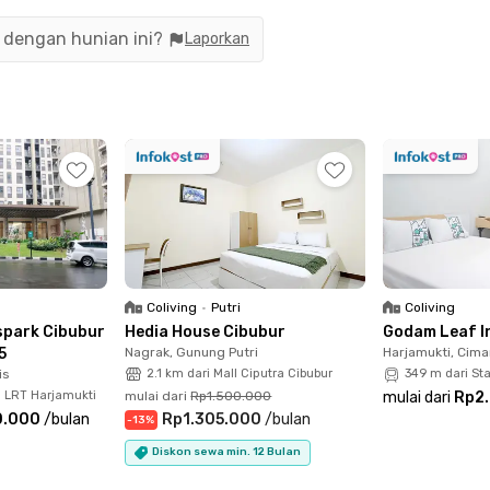
apat digunakan untuk menunjang kebutuhan sehari-hari.
n dengan hunian ini?
Laporkan
mobilitas ke berbagai destinasi penting di sekitar Cibubur
enit dari Radjak Hospital Cileungsi, 12 menit dari RS Hermina
adikannya pilihan hunian yang praktis dan nyaman untuk jan
Coliving
•
Putri
Coliving
park Cibubur
Hedia House Cibubur
Godam Leaf I
5
Nagrak, Gunung Putri
Harjamukti, Cim
is
2.1 km dari Mall Ciputra Cibubur
349 m dari St
n LRT Harjamukti
mulai dari
Rp1.500.000
mulai dari
Rp2
0.000
/
bulan
Rp1.305.000
/
bulan
-
13
%
Diskon sewa min. 12 Bulan