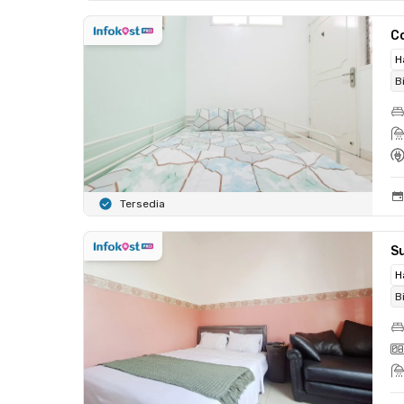
C
H
B
Tersedia
S
H
B