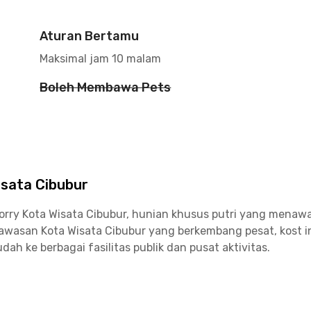
Aturan Bertamu
Maksimal jam 10 malam
Boleh Membawa Pets
isata Cibubur
 Corry Kota Wisata Cibubur, hunian khusus putri yang mena
 kawasan Kota Wisata Cibubur yang berkembang pesat, kost 
h ke berbagai fasilitas publik dan pusat aktivitas.
ap dan AC untuk memberikan kenyamanan maksimal. Tersedia
huni. Fasilitas penunjang lainnya meliputi WiFi, CCTV, are