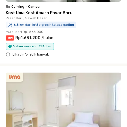
Coliving
•
Campur
Kost Uma Kost Amara Pasar Baru
Pasar Baru, Sawah Besar
6.8 km dari lotte grosir kelapa gading
mulai dari
Rp1.868.000
Rp1.681.200
/
bulan
-
10
%
Diskon sewa min. 12 Bulan
Lihat info lebih banyak
Close