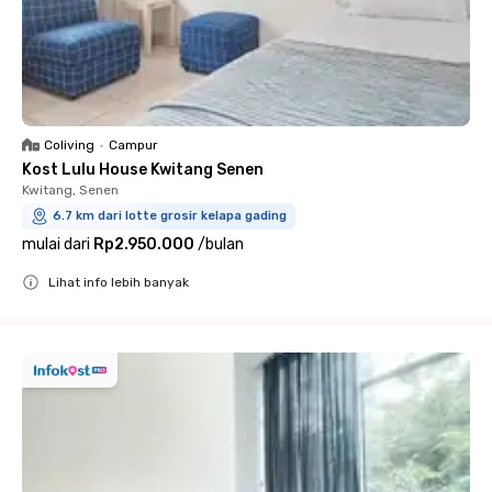
Coliving
•
Campur
Kost Lulu House Kwitang Senen
Kwitang, Senen
6.7 km dari lotte grosir kelapa gading
mulai dari
Rp2.950.000
/
bulan
Lihat info lebih banyak
Close