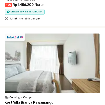
Rp1.456.200
/
bulan
-
10
%
Diskon sewa min. 12 Bulan
Lihat info lebih banyak
Close
Coliving
•
Campur
Kost Villa Bianca Rawamangun