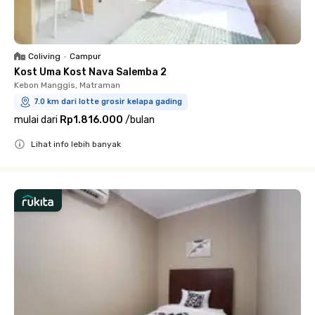
Coliving
•
Campur
Kost Uma Kost Nava Salemba 2
Kebon Manggis, Matraman
7.0 km dari lotte grosir kelapa gading
mulai dari
Rp1.816.000
/
bulan
Lihat info lebih banyak
Close