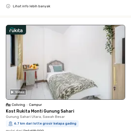
Lihat info lebih banyak
Close
Video
Coliving
•
Campur
Kost Rukita Monti Gunung Sahari
Gunung Sahari Utara, Sawah Besar
6.7 km dari lotte grosir kelapa gading
mulai dari
Rp1.618.000