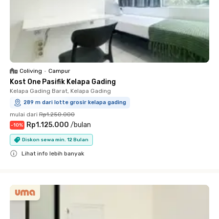
Coliving
•
Campur
Kost One Pasifik Kelapa Gading
Kelapa Gading Barat, Kelapa Gading
289 m dari lotte grosir kelapa gading
mulai dari
Rp1.250.000
Rp1.125.000
/
bulan
-
10
%
Diskon sewa min. 12 Bulan
Lihat info lebih banyak
Close