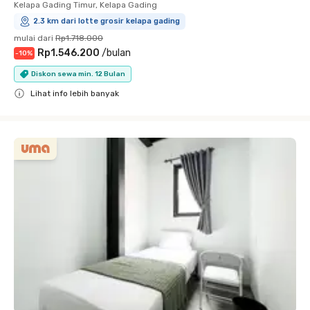
Kelapa Gading Timur, Kelapa Gading
2.3 km dari lotte grosir kelapa gading
mulai dari
Rp1.718.000
Rp1.546.200
/
bulan
-
10
%
Diskon sewa min. 12 Bulan
Lihat info lebih banyak
Close