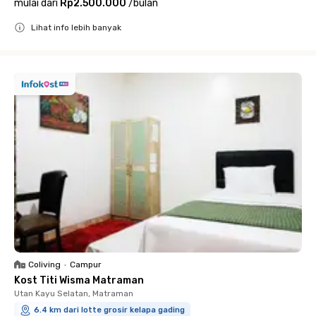
mulai dari
Rp2.500.000
/
bulan
Lihat info lebih banyak
Close
Coliving
•
Campur
Kost Titi Wisma Matraman
Utan Kayu Selatan, Matraman
6.4 km dari lotte grosir kelapa gading