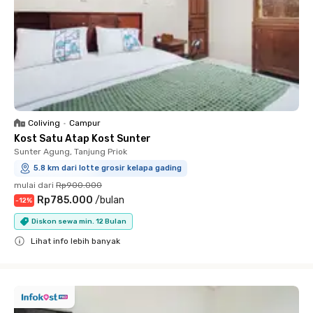
Coliving
•
Campur
Kost Satu Atap Kost Sunter
Sunter Agung, Tanjung Priok
5.8 km dari lotte grosir kelapa gading
mulai dari
Rp900.000
Rp785.000
/
bulan
-
12
%
Diskon sewa min. 12 Bulan
Lihat info lebih banyak
Close