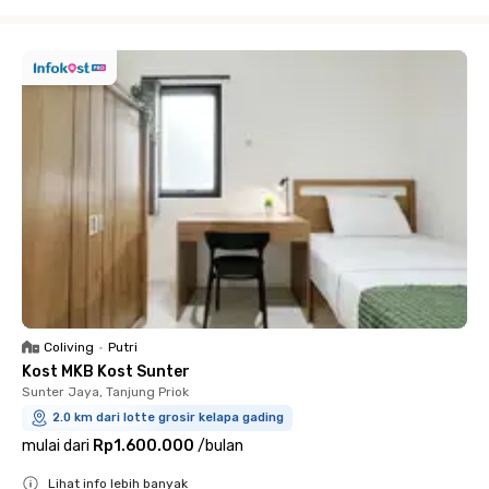
Close
Coliving
•
Putri
Kost MKB Kost Sunter
Sunter Jaya, Tanjung Priok
2.0 km dari lotte grosir kelapa gading
mulai dari
Rp1.600.000
/
bulan
Lihat info lebih banyak