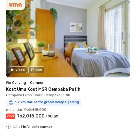
Video
360
Coliving
•
Campur
Kost Uma Kost MSR Cempaka Putih
Cempaka Putih Timur, Cempaka Putih
3.2 km dari lotte grosir kelapa gading
mulai dari
Rp2.418.000
Rp2.018.000
/
bulan
-
16
%
Lihat info lebih banyak
Close