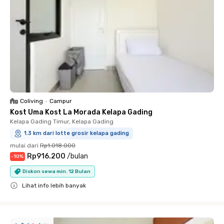
Coliving
•
Campur
Kost Uma Kost La Morada Kelapa Gading
Kelapa Gading Timur, Kelapa Gading
1.3 km dari lotte grosir kelapa gading
mulai dari
Rp1.018.000
Rp916.200
/
bulan
-
10
%
Diskon sewa min. 12 Bulan
Lihat info lebih banyak
Close