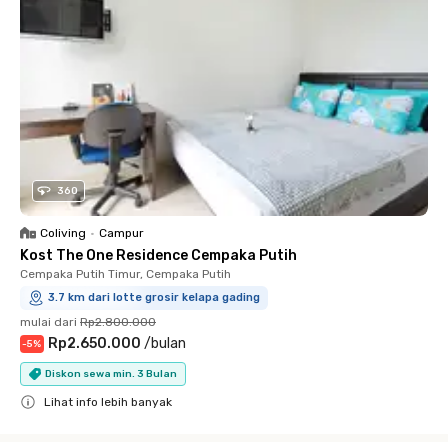
360
Coliving
•
Campur
Kost The One Residence Cempaka Putih
Cempaka Putih Timur, Cempaka Putih
3.7 km dari lotte grosir kelapa gading
mulai dari
Rp2.800.000
Rp2.650.000
/
bulan
-
5
%
Diskon sewa min. 3 Bulan
Lihat info lebih banyak
Close