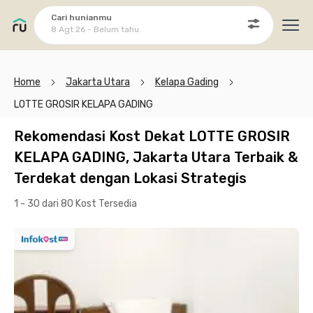
Cari hunianmu
8 Agt 26 - Belum tahu
Ope
Home
Jakarta Utara
Kelapa Gading
LOTTE GROSIR KELAPA GADING
Rekomendasi Kost Dekat LOTTE GROSIR
KELAPA GADING, Jakarta Utara Terbaik &
Terdekat dengan Lokasi Strategis
1 - 30 dari 80 Kost
Tersedia