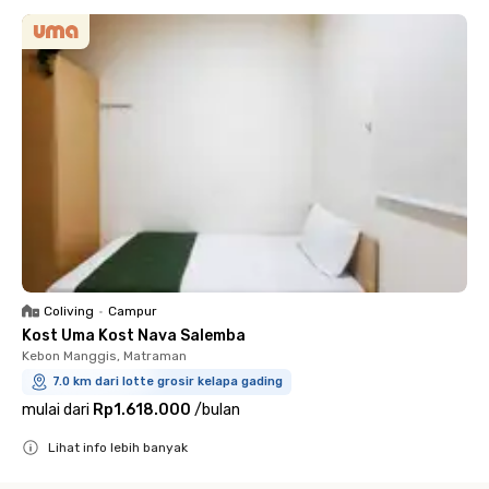
Coliving
•
Campur
Kost Uma Kost Nava Salemba
Kebon Manggis, Matraman
7.0 km dari lotte grosir kelapa gading
mulai dari
Rp1.618.000
/
bulan
Lihat info lebih banyak
Close