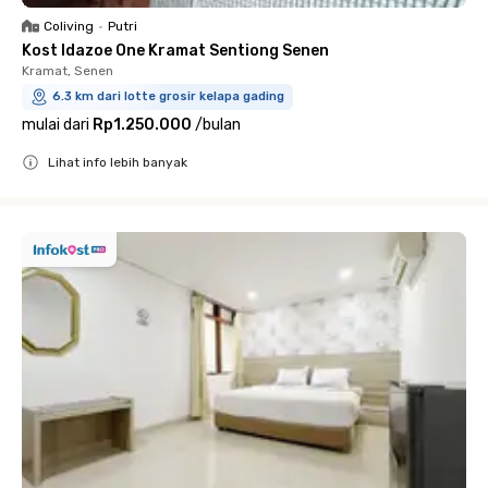
Coliving
•
Putri
Kost Idazoe One Kramat Sentiong Senen
Kramat, Senen
6.3 km dari lotte grosir kelapa gading
mulai dari
Rp1.250.000
/
bulan
Lihat info lebih banyak
Close