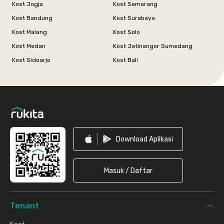
Kost Jogja
Kost Semarang
Kost Bandung
Kost Surabaya
Kost Malang
Kost Solo
Kost Medan
Kost Jatinangor Sumedang
Kost Sidoarjo
Kost Bali
Footer
Download Aplikasi
Masuk / Daftar
Tenant