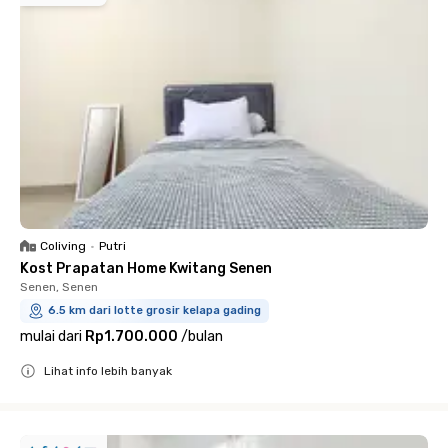
Coliving
•
Putri
Kost Prapatan Home Kwitang Senen
Senen, Senen
6.5 km dari lotte grosir kelapa gading
mulai dari
Rp1.700.000
/
bulan
Lihat info lebih banyak
Close