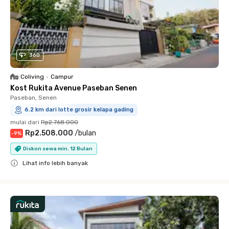
360
Coliving
•
Campur
Kost Rukita Avenue Paseban Senen
Paseban, Senen
6.2 km dari lotte grosir kelapa gading
mulai dari
Rp2.768.000
Rp2.508.000
/
bulan
-
9
%
Diskon sewa min. 12 Bulan
Lihat info lebih banyak
Close