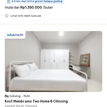
6.5 km dari lotte grosir kelapa gading
mulai dari
Rp1.350.000
/
bulan
Lihat info lebih banyak
Close
Coliving
•
Putri
Kost Membramo Two Home 8 Cilincing
Semper Barat, Cilincing