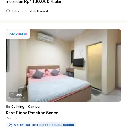
mulai dari
Rp1.100.000
/
bulan
Lihat info lebih banyak
Close
360
Coliving
•
Campur
Kost Bione Paseban Senen
Paseban, Senen
6.5 km dari lotte grosir kelapa gading