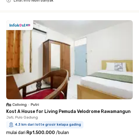
Lihat info lebih banyak
Close
Coliving
•
Putri
Kost A House for Living Pemuda Velodrome Rawamangun
Jati, Pulo Gadung
4.3 km dari lotte grosir kelapa gading
mulai dari
Rp1.500.000
/
bulan