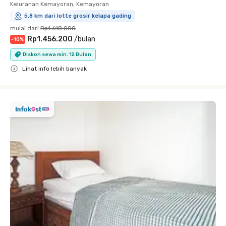
Kelurahan Kemayoran, Kemayoran
5.8 km dari lotte grosir kelapa gading
mulai dari
Rp1.618.000
Rp1.456.200
/
bulan
-
10
%
Diskon sewa min. 12 Bulan
Lihat info lebih banyak
Close