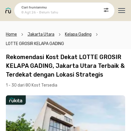
Cari hunianmu
8 Agt 26 - Belum tahu
Ope
Home
Jakarta Utara
Kelapa Gading
LOTTE GROSIR KELAPA GADING
Rekomendasi Kost Dekat LOTTE GROSIR
KELAPA GADING, Jakarta Utara Terbaik &
Terdekat dengan Lokasi Strategis
1 - 30 dari 80 Kost
Tersedia