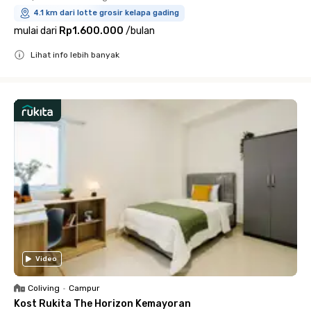
4.1 km dari lotte grosir kelapa gading
mulai dari
Rp1.600.000
/
bulan
Lihat info lebih banyak
Close
Video
Coliving
•
Campur
Kost Rukita The Horizon Kemayoran