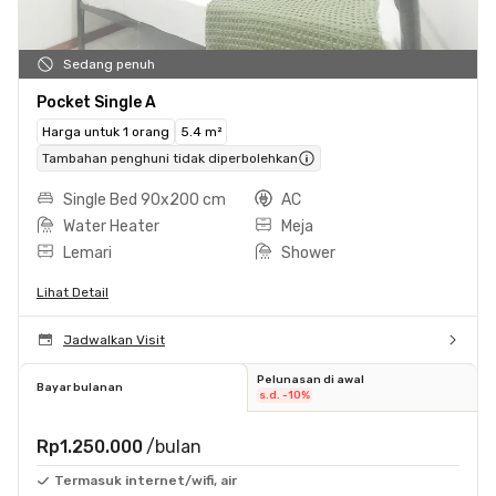
Sedang penuh
Pocket Single A
Harga untuk 1 orang
5.4 m²
Tambahan penghuni tidak diperbolehkan
Single Bed 90x200 cm
AC
Water Heater
Meja
Lemari
Shower
Lihat Detail
Jadwalkan Visit
Pelunasan di awal
Bayar bulanan
s.d. -10%
Rp1.250.000
/bulan
Termasuk internet/wifi, air