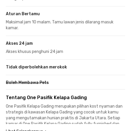
Aturan Bertamu
Maksimal jam 10 malam. Tamu lawan jenis dilarang masuk
kamar.
Akses 24 jam
Akses khusus penghuni 24 jam
Tidak diperbolehkan merokok
Boleh Membawa Pets
Tentang One Pasifik Kelapa Gading
One Pasifik Kelapa Gading merupakan pilihan kost nyaman dan
strategis di kawasan Kelapa Gading yang cocok untuk kamu
yang mengutamakan hunian praktis di Jakarta Utara. Setiap
kamar di One Pasifik Kelapa Gading sudah fully furnished dan
dilengkapi AC serta WiFi, sehingga siap langsung ditempati