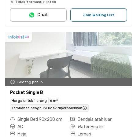
Tidak termasuk listrik
Chat
Join Waiting List
Sedang penuh
Pocket Single B
Harga untuk 1 orang
6 m²
Tambahan penghuni tidak diperbolehkan
Single Bed 90x200 cm
Jendela arah luar
AC
Water Heater
Meja
Lemari