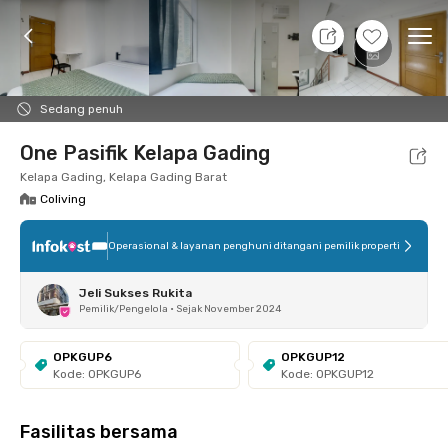
8 Agt 26 - Belum tahu
+
6
Ope
Foto
Fasilitas bersama
Lokasi
Kamar
Atura
Sedang penuh
One Pasifik Kelapa Gading
Kelapa Gading, Kelapa Gading Barat
Coliving
Operasional & layanan penghuni ditangani pemilik properti
Jeli Sukses Rukita
Pemilik/Pengelola
•
Sejak November 2024
OPKGUP6
OPKGUP12
Kode: OPKGUP6
Kode: OPKGUP12
Fasilitas bersama