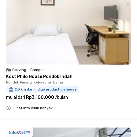
Coliving
•
Campur
Kost Philo House Pondok Indah
Pondok Pinang, Kebayoran Lama
2.3 km dari indigo production house
mulai dari
Rp3.100.000
/
bulan
Lihat info lebih banyak
Close