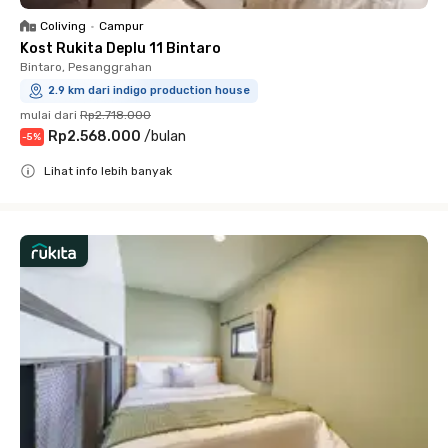
Coliving
•
Campur
Kost Rukita Deplu 11 Bintaro
Bintaro, Pesanggrahan
2.9 km dari indigo production house
mulai dari
Rp2.718.000
Rp2.568.000
/
bulan
-
5
%
Lihat info lebih banyak
Close