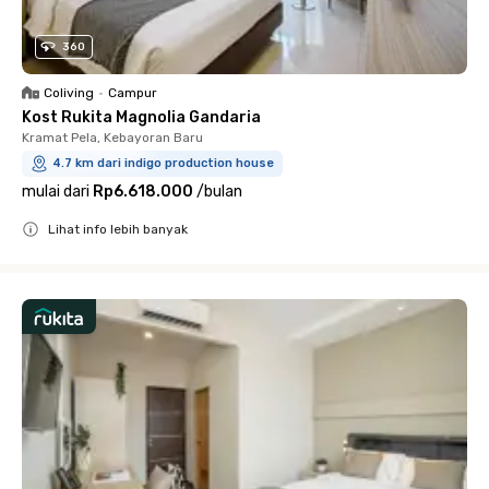
360
Coliving
•
Campur
Kost Rukita Magnolia Gandaria
Kramat Pela, Kebayoran Baru
4.7 km dari indigo production house
mulai dari
Rp6.618.000
/
bulan
Lihat info lebih banyak
Close