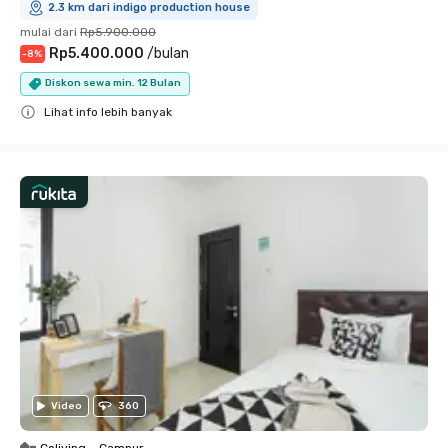
2.3 km dari indigo production house
mulai dari
Rp5.900.000
Rp5.400.000
/
bulan
-
8
%
Diskon sewa min. 12 Bulan
Lihat info lebih banyak
Close
Video
360
Coliving
•
Campur