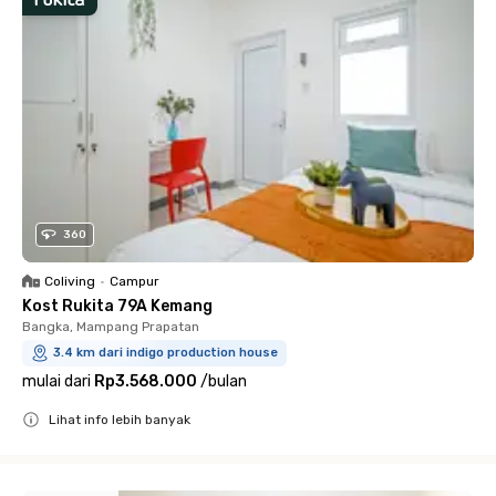
360
Coliving
•
Campur
Kost Rukita 79A Kemang
Bangka, Mampang Prapatan
3.4 km dari indigo production house
mulai dari
Rp3.568.000
/
bulan
Lihat info lebih banyak
Close