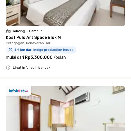
Coliving
•
Campur
Kost Pulo Art Space Blok M
Petogogan, Kebayoran Baru
4.9 km dari indigo production house
mulai dari
Rp3.300.000
/
bulan
Lihat info lebih banyak
Close