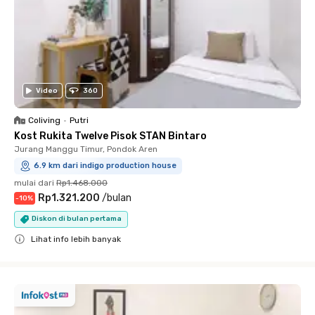
Video
360
Coliving
•
Putri
Kost Rukita Twelve Pisok STAN Bintaro
Jurang Manggu Timur, Pondok Aren
6.9 km dari indigo production house
mulai dari
Rp1.468.000
Rp1.321.200
/
bulan
-
10
%
Diskon di bulan pertama
Lihat info lebih banyak
Close