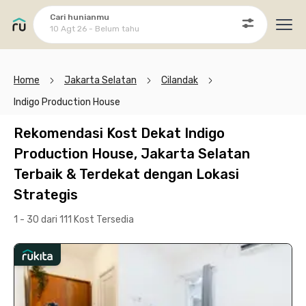
Cari hunianmu
10 Agt 26 - Belum tahu
Ope
Home
Jakarta Selatan
Cilandak
Indigo Production House
Rekomendasi Kost Dekat Indigo
Production House, Jakarta Selatan
Terbaik & Terdekat dengan Lokasi
Strategis
1 - 30 dari 111 Kost
Tersedia