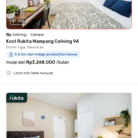
360
Coliving
•
Campur
Kost Rukita Mampang Coliving 94
Duren Tiga, Pancoran
5.6 km dari indigo production house
mulai dari
Rp3.268.000
/
bulan
Lihat info lebih banyak
Close