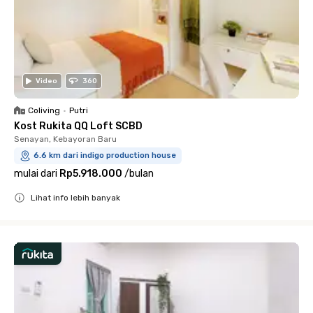
Video
360
Coliving
•
Putri
Kost Rukita QQ Loft SCBD
Senayan, Kebayoran Baru
6.6 km dari indigo production house
mulai dari
Rp5.918.000
/
bulan
Lihat info lebih banyak
Close