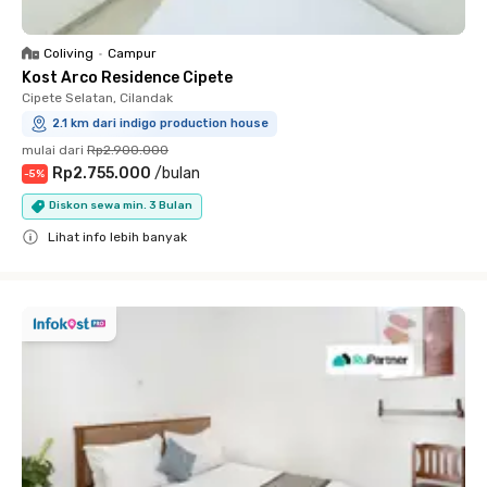
Coliving
•
Campur
Kost Arco Residence Cipete
Cipete Selatan, Cilandak
2.1 km dari indigo production house
mulai dari
Rp2.900.000
Rp2.755.000
/
bulan
-
5
%
Diskon sewa min. 3 Bulan
Lihat info lebih banyak
Close