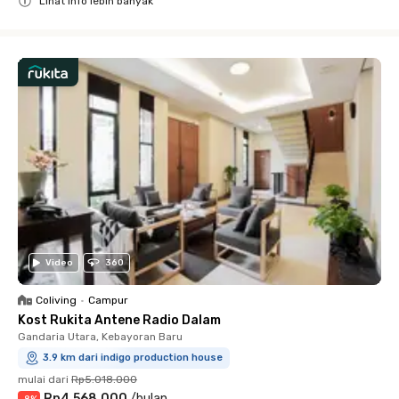
Lihat info lebih banyak
Close
Video
360
Coliving
•
Campur
Kost Rukita Antene Radio Dalam
Gandaria Utara, Kebayoran Baru
3.9 km dari indigo production house
mulai dari
Rp5.018.000
Rp4.568.000
/
bulan
-
8
%