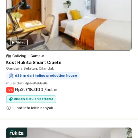
Video
Coliving
•
Campur
Kost Rukita Smart Cipete
Gandaria Selatan, Cilandak
626 m dari indigo production house
mulai dari
Rp3.018.000
Rp2.718.000
/
bulan
-
9
%
Diskon di bulan pertama
Lihat info lebih banyak
Close