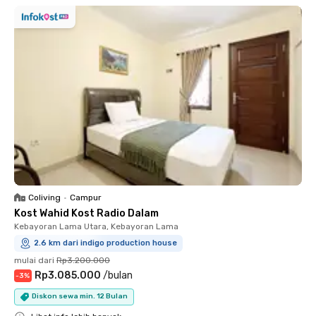
Coliving
•
Campur
Kost Wahid Kost Radio Dalam
Kebayoran Lama Utara, Kebayoran Lama
2.6 km dari indigo production house
mulai dari
Rp3.200.000
Rp3.085.000
/
bulan
-
3
%
Diskon sewa min. 12 Bulan