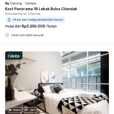
Coliving
•
Campur
Kost Panorama 18 Lebak Bulus Cilandak
Cilandak Barat, Cilandak
1.8 km dari indigo production house
mulai dari
Rp3.250.000
/
bulan
Lihat info lebih banyak
Close
Video
360