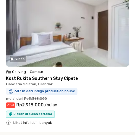
Video
Coliving
•
Campur
Kost Rukita Southern Stay Cipete
Gandaria Selatan, Cilandak
687 m dari indigo production house
mulai dari
Rp3.368.000
Rp2.918.000
/
bulan
-
13
%
Diskon di bulan pertama
Lihat info lebih banyak
Close