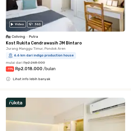
Video
360
Coliving
•
Putra
Kost Rukita Cendrawasih JM Bintaro
Jurang Manggu Timur, Pondok Aren
6.6 km dari indigo production house
mulai dari
Rp2.268.000
Rp2.018.000
/
bulan
-
11
%
Lihat info lebih banyak
Close