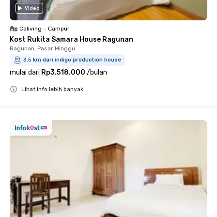
Video
Coliving
•
Campur
Kost Rukita Samara House Ragunan
Ragunan, Pasar Minggu
3.5 km dari indigo production house
mulai dari
Rp3.518.000
/
bulan
Lihat info lebih banyak
Close