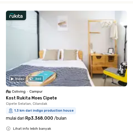
Video
360
Coliving
•
Campur
Kost Rukita Moes Cipete
Cipete Selatan, Cilandak
1.3 km dari indigo production house
mulai dari
Rp3.368.000
/
bulan
Lihat info lebih banyak