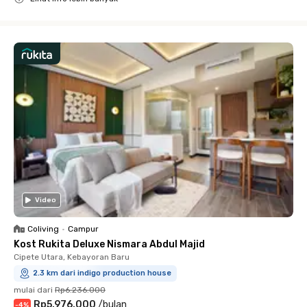
Close
Video
Coliving
•
Campur
Kost Rukita Deluxe Nismara Abdul Majid
Cipete Utara, Kebayoran Baru
2.3 km dari indigo production house
mulai dari
Rp6.236.000
Rp5.976.000
/
bulan
-
4
%