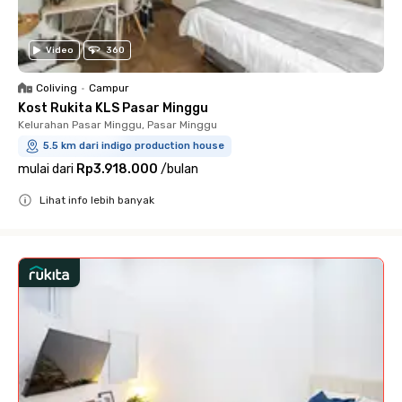
Video
360
Coliving
•
Campur
Kost Rukita KLS Pasar Minggu
Kelurahan Pasar Minggu, Pasar Minggu
5.5 km dari indigo production house
mulai dari
Rp3.918.000
/
bulan
Lihat info lebih banyak
Close