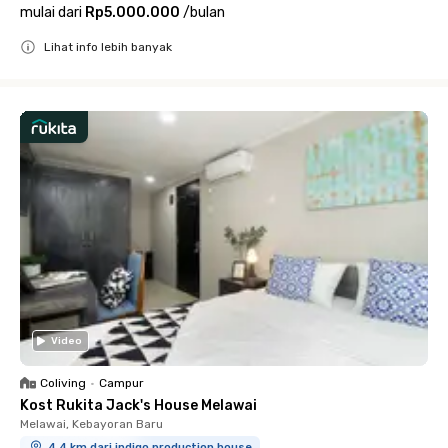
mulai dari
Rp5.000.000
/
bulan
Lihat info lebih banyak
Close
Video
Coliving
•
Campur
Kost Rukita Jack's House Melawai
Melawai, Kebayoran Baru
4.4 km dari indigo production house