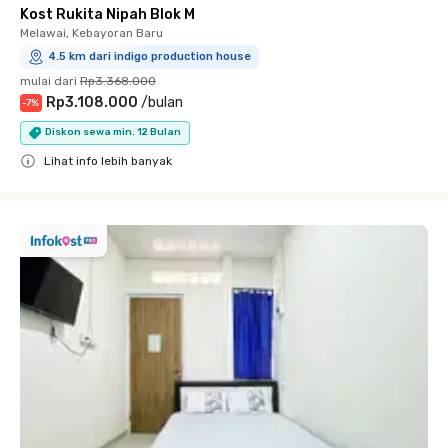
Kost Rukita Nipah Blok M
Melawai, Kebayoran Baru
4.5 km dari indigo production house
mulai dari
Rp3.368.000
Rp3.108.000
/
bulan
-
7
%
Diskon sewa min. 12 Bulan
Lihat info lebih banyak
Close