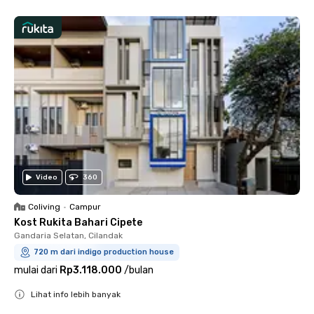
Video
360
Coliving
•
Campur
Kost Rukita Bahari Cipete
Gandaria Selatan, Cilandak
720 m dari indigo production house
mulai dari
Rp3.118.000
/
bulan
Lihat info lebih banyak
Close