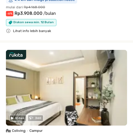
mulai dari
Rp4.168.000
Rp3.908.000
/
bulan
-
6
%
Diskon sewa min. 12 Bulan
Lihat info lebih banyak
Close
Video
360
Coliving
•
Campur