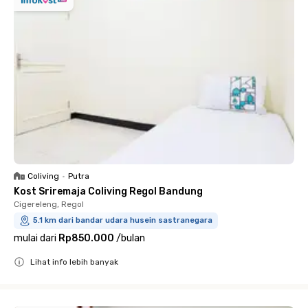
Coliving
•
Putra
Kost Sriremaja Coliving Regol Bandung
Cigereleng, Regol
5.1 km dari bandar udara husein sastranegara
mulai dari
Rp850.000
/
bulan
Lihat info lebih banyak
Close