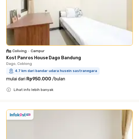
Coliving
•
Campur
Kost Panros House Dago Bandung
Dago, Coblong
4.7 km dari bandar udara husein sastranegara
mulai dari
Rp950.000
/
bulan
Lihat info lebih banyak
Close