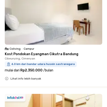
Coliving
•
Campur
Kost Pondokan Eyangman Cikutra Bandung
Cibeunying, Cimenyan
6.0 km dari bandar udara husein sastranegara
mulai dari
Rp2.350.000
/
bulan
Lihat info lebih banyak
Close