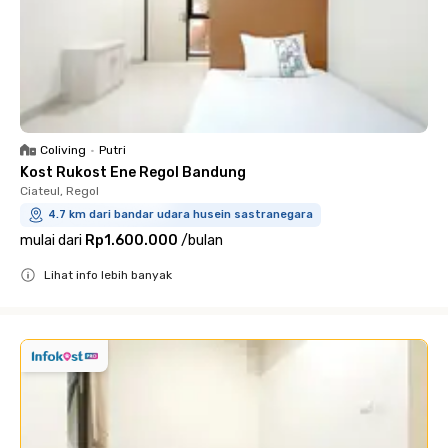
Coliving
•
Putri
Kost Rukost Ene Regol Bandung
Ciateul, Regol
4.7 km dari bandar udara husein sastranegara
mulai dari
Rp1.600.000
/
bulan
Lihat info lebih banyak
Close