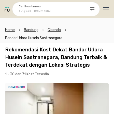
Cari hunianmu
8 Agt 26 - Belum tahu
Ope
Home
Bandung
Cicendo
Bandar Udara Husein Sastranegara
Rekomendasi Kost Dekat Bandar Udara
Husein Sastranegara, Bandung Terbaik &
Terdekat dengan Lokasi Strategis
1 - 30 dari 71 Kost
Tersedia