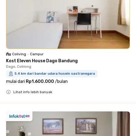
Coliving
•
Campur
Kost Eleven House Dago Bandung
Dago, Coblong
5.4 km dari bandar udara husein sastranegara
mulai dari
Rp1.600.000
/
bulan
Lihat info lebih banyak
Close