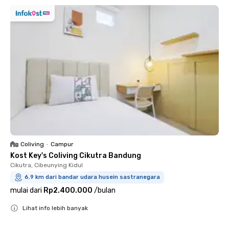
Coliving
•
Campur
Kost Key's Coliving Cikutra Bandung
Cikutra, Cibeunying Kidul
6.9 km dari bandar udara husein sastranegara
mulai dari
Rp2.400.000
/
bulan
Lihat info lebih banyak
Close