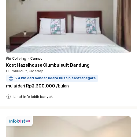
Coliving
•
Campur
Kost Hazelhouse Ciumbuleuit Bandung
Ciumbuleuit, Cidadap
5.4 km dari bandar udara husein sastranegara
mulai dari
Rp2.300.000
/
bulan
Lihat info lebih banyak
Close