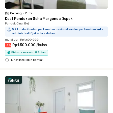
Coliving
•
Putri
Kost Pondokan Geha Margonda Depok
Pondok Cina, Beji
5.2 km dari badan pertanahan nasional kantor pertanahan kota
administratif jakarta selatan
mulai dari
Rp1.600.000
Rp1.500.000
/
bulan
-
6
%
Diskon sewa min. 12 Bulan
Lihat info lebih banyak
Close