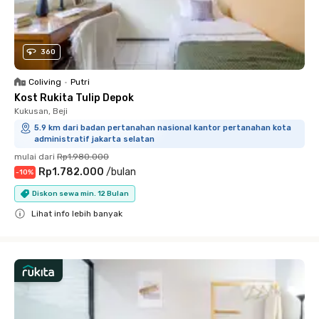
360
Coliving
•
Putri
Kost Rukita Tulip Depok
Kukusan, Beji
5.9 km dari badan pertanahan nasional kantor pertanahan kota
administratif jakarta selatan
mulai dari
Rp1.980.000
Rp1.782.000
/
bulan
-
10
%
Diskon sewa min. 12 Bulan
Lihat info lebih banyak
Close