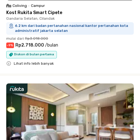
Coliving
•
Campur
Kost Rukita Smart Cipete
Gandaria Selatan, Cilandak
6.2 km dari badan pertanahan nasional kantor pertanahan kota
administratif jakarta selatan
mulai dari
Rp3.018.000
Rp2.718.000
/
bulan
-
9
%
Diskon di bulan pertama
Lihat info lebih banyak
Close