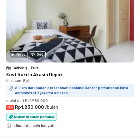
Video
360
Coliving
•
Putri
Kost Rukita Akasia Depok
Kukusan, Beji
6.0 km dari badan pertanahan nasional kantor pertanahan kota
administratif jakarta selatan
mulai dari
Rp1.930.000
Rp1.830.000
/
bulan
-
5
%
Diskon di bulan pertama
Lihat info lebih banyak
Close