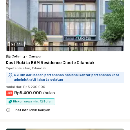
360
Coliving
•
Campur
Kost Rukita 8AM Residence Cipete Cilandak
Cipete Selatan, Cilandak
6.6 km dari badan pertanahan nasional kantor pertanahan kota
administratif jakarta selatan
mulai dari
Rp5.900.000
Rp5.400.000
/
bulan
-
8
%
Diskon sewa min. 12 Bulan
Lihat info lebih banyak
Close