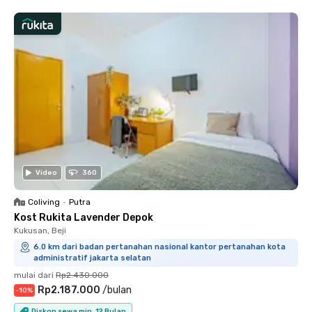
Video
360
Coliving
•
Putra
Kost Rukita Lavender Depok
Kukusan, Beji
6.0 km dari badan pertanahan nasional kantor pertanahan kota
administratif jakarta selatan
mulai dari
Rp2.430.000
Rp2.187.000
/
bulan
-
10
%
Diskon sewa min. 12 Bulan