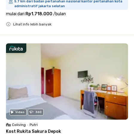
5.7 km dari badan pertanahan nasional kantor pertanahan kota
administratif jakarta selatan
mulai dari
Rp1.718.000
/
bulan
Lihat info lebih banyak
Close
Video
360
Coliving
•
Putri
Kost Rukita Sakura Depok