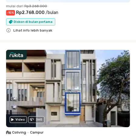
mulai dari
Rp3.268.000
Rp2.768.000
/
bulan
-
15
%
Diskon di bulan pertama
Lihat info lebih banyak
Close
Video
360
Coliving
•
Campur