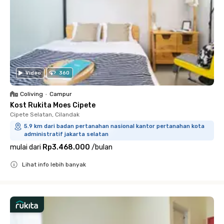
Video
360
Coliving
•
Campur
Kost Rukita Moes Cipete
Cipete Selatan, Cilandak
5.9 km dari badan pertanahan nasional kantor pertanahan kota
administratif jakarta selatan
mulai dari
Rp3.468.000
/
bulan
Lihat info lebih banyak
Close