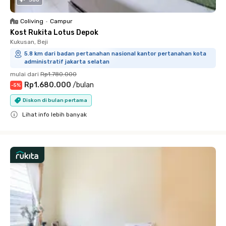
360
Coliving
•
Campur
Kost Rukita Lotus Depok
Kukusan, Beji
5.8 km dari badan pertanahan nasional kantor pertanahan kota
administratif jakarta selatan
mulai dari
Rp1.780.000
Rp1.680.000
/
bulan
-
5
%
Diskon di bulan pertama
Lihat info lebih banyak
Close