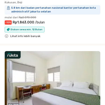
Kukusan, Beji
5.8 km dari badan pertanahan nasional kantor pertanahan kota
administratif jakarta selatan
mulai dari
Rp2.070.000
Rp1.863.000
/
bulan
-
10
%
Diskon sewa min. 12 Bulan
Lihat info lebih banyak
Close