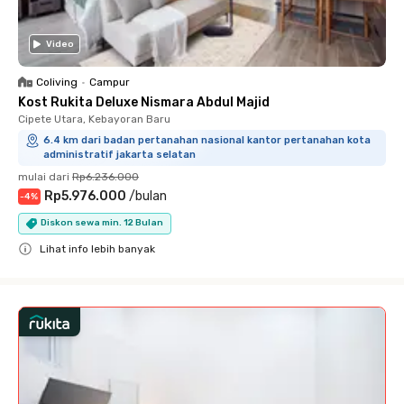
Video
Coliving
•
Campur
Kost Rukita Deluxe Nismara Abdul Majid
Cipete Utara, Kebayoran Baru
6.4 km dari badan pertanahan nasional kantor pertanahan kota
administratif jakarta selatan
mulai dari
Rp6.236.000
Rp5.976.000
/
bulan
-
4
%
Diskon sewa min. 12 Bulan
Lihat info lebih banyak
Close