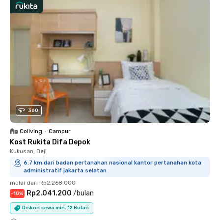
360
Coliving
•
Campur
Kost Rukita Difa Depok
Kukusan, Beji
6.7 km dari badan pertanahan nasional kantor pertanahan kota
administratif jakarta selatan
mulai dari
Rp2.268.000
Rp2.041.200
/
bulan
-
10
%
Diskon sewa min. 12 Bulan