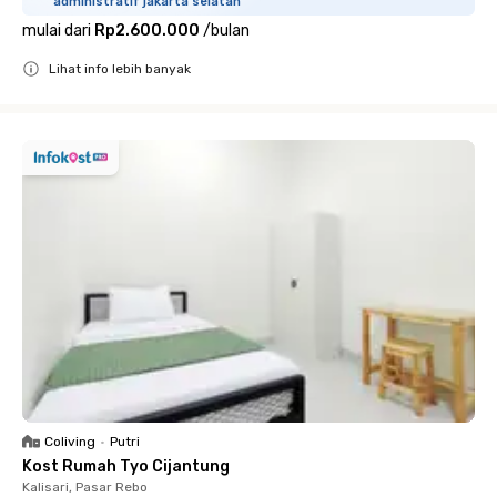
administratif jakarta selatan
mulai dari
Rp2.600.000
/
bulan
Lihat info lebih banyak
Close
Coliving
•
Putri
Kost Rumah Tyo Cijantung
Kalisari, Pasar Rebo