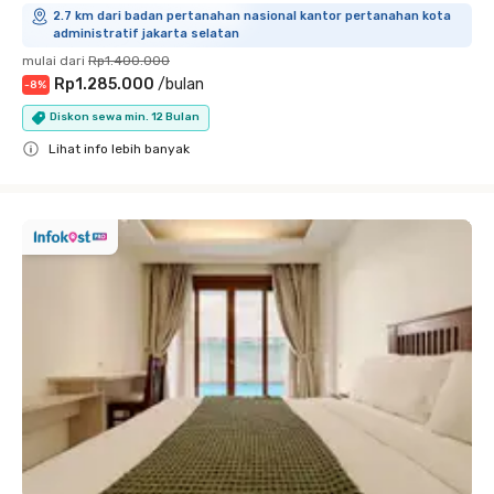
2.7 km dari badan pertanahan nasional kantor pertanahan kota
administratif jakarta selatan
mulai dari
Rp1.400.000
Rp1.285.000
/
bulan
-
8
%
Diskon sewa min. 12 Bulan
Lihat info lebih banyak
Close