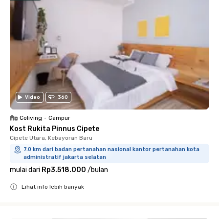
Video
360
Coliving
•
Campur
Kost Rukita Pinnus Cipete
Cipete Utara, Kebayoran Baru
7.0 km dari badan pertanahan nasional kantor pertanahan kota
administratif jakarta selatan
mulai dari
Rp3.518.000
/
bulan
Lihat info lebih banyak
Close