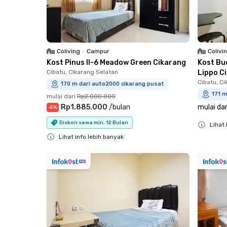
Coliving
•
Campur
Colivi
Kost Pinus II-6 Meadow Green Cikarang
Kost Bu
Cibatu, Cikarang Selatan
Lippo C
Cibatu, C
170 m dari auto2000 cikarang pusat
171 m
mulai dari
Rp2.000.000
Rp1.885.000
/
bulan
mulai dar
-
5
%
Diskon sewa min. 12 Bulan
Lihat 
Lihat info lebih banyak
Close
Close