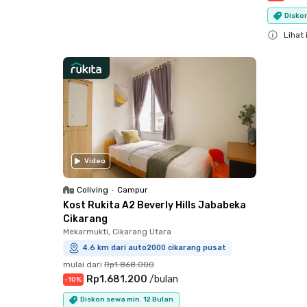
Close
Diskon
Lihat 
Close
Video
Coliving
•
Campur
Kost Rukita A2 Beverly Hills Jababeka
Cikarang
Mekarmukti, Cikarang Utara
4.6 km dari auto2000 cikarang pusat
mulai dari
Rp1.868.000
Rp1.681.200
/
bulan
-
10
%
Diskon sewa min. 12 Bulan