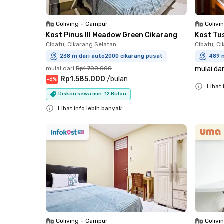
Coliving
•
Campur
Colivi
Kost Pinus III Meadow Green Cikarang
Kost Tu
Cibatu, Cikarang Selatan
Cibatu, C
238 m dari auto2000 cikarang pusat
489 
mulai dari
Rp1.700.000
mulai dar
Rp1.585.000
/
bulan
-
6
%
Lihat 
Diskon sewa min. 12 Bulan
Close
Lihat info lebih banyak
Close
Coliving
•
Campur
Colivi