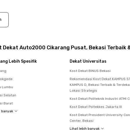
n
 Dekat Auto2000 Cikarang Pusat, Bekasi Terbaik 
ang Lebih Spesifik
Dekat Universitas
rang
Kost Dekat BINUS Bekasi
dokgede
Rekomendasi Kost Dekat KAMPUS ST
KAMPUS D, Bekasi Terbaik & Terdek
a Lumbu
Lokasi Strategis
si Selatan
Kost Dekat Politeknik Industri ATMI 
si Barat
Kost Dekat Poltekkes Jakarta III
h banyak
Kost Dekat President University Co
Center, Bekasi
Lihat lebih banyak