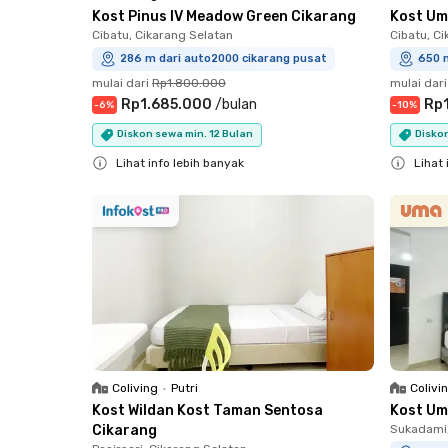
Kost Pinus IV Meadow Green Cikarang
Kost Um
Cibatu, Cikarang Selatan
Cibatu, C
286 m dari auto2000 cikarang pusat
650 
mulai dari
Rp1.800.000
mulai dari
Rp1.685.000
/
bulan
Rp1
-
6
%
-
10
%
Diskon sewa min. 12 Bulan
Diskon
Lihat info lebih banyak
Lihat 
Close
Close
Coliving
•
Putri
Colivi
Kost Wildan Kost Taman Sentosa
Kost Um
Cikarang
Sukadami,