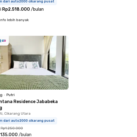
m dari auto2000 cikarang pusat
i
Rp2.518.000
/
bulan
info lebih banyak
ng
•
Putri
ntana Residence Jababeka
g
i, Cikarang Utara
m dari auto2000 cikarang pusat
Rp1.250.000
.135.000
/
bulan