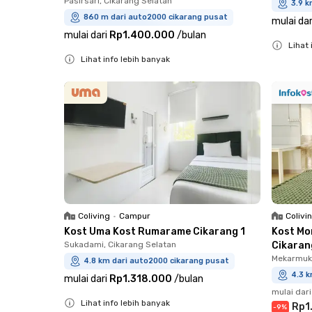
Pasirsari, Cikarang Selatan
3.9 k
860 m dari auto2000 cikarang pusat
mulai dar
mulai dari
Rp1.400.000
/
bulan
Lihat 
Lihat info lebih banyak
Close
Close
Coliving
•
Campur
Colivi
Kost Uma Kost Rumarame Cikarang 1
Kost Mo
Sukadami, Cikarang Selatan
Cikaran
Mekarmukt
4.8 km dari auto2000 cikarang pusat
4.3 k
mulai dari
Rp1.318.000
/
bulan
mulai dari
Lihat info lebih banyak
Rp1
-
9
%