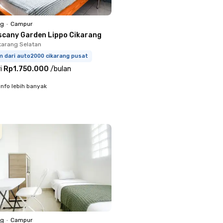
ng
•
Campur
scany Garden Lippo Cikarang
ikarang Selatan
m dari auto2000 cikarang pusat
i
Rp1.750.000
/
bulan
info lebih banyak
ng
•
Campur