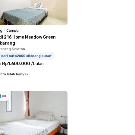
ng
•
Campur
di 216 Home Meadow Green
ikarang
ikarang Selatan
 dari auto2000 cikarang pusat
i
Rp1.600.000
/
bulan
info lebih banyak