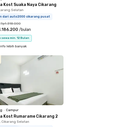
a Kost Suaka Naya Cikarang
ikarang Selatan
m dari auto2000 cikarang pusat
Rp1.318.000
.186.200
/
bulan
 sewa min. 12 Bulan
info lebih banyak
ng
•
Campur
a Kost Rumarame Cikarang 2
 Cikarang Selatan