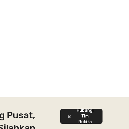
Hubungi
g Pusat,
Tim
Rukita
Silahkan