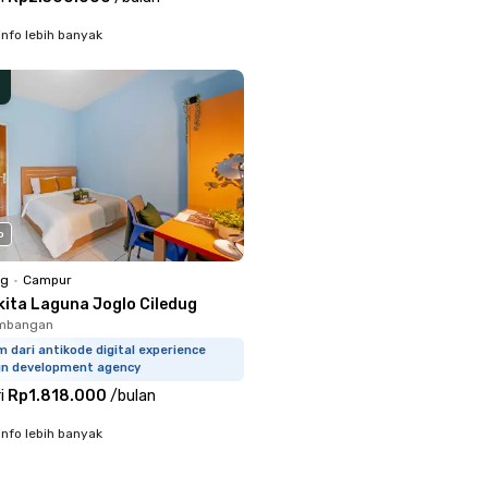
info lebih banyak
o
ng
•
Campur
kita Laguna Joglo Ciledug
embangan
m dari antikode digital experience
gn development agency
i
Rp1.818.000
/
bulan
info lebih banyak