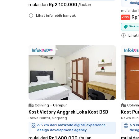
desi
mulai dari
Rp2.100.000
/
bulan
mulai dari
Lihat info lebih banyak
Rp
-
10
%
Close
Diskon
Lihat 
Close
Coliving
•
Campur
Colivi
Kost Victory Anggrek Loka Kost BSD
Kost Pu
Rawa Buntu, Serpong
Rawa Bun
6.5 km dari antikode digital experience
6.9 k
design development agency
desi
mulai dari
Rp1.600.000
/
bulan
mulai dar