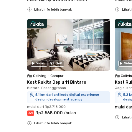
Lihat info lebih banyak
Lihat 
Close
Close
Video
360
Vide
Coliving
•
Campur
Colivi
Kost Rukita Deplu 11 Bintaro
Kost Ru
Bintaro, Pesanggrahan
Joglo, K
5.1 km dari antikode digital experience
5.2 k
design development agency
desi
mulai dari
Rp2.718.000
mulai dar
Rp2.568.000
/
bulan
-
5
%
Lihat 
Lihat info lebih banyak
Close
Close