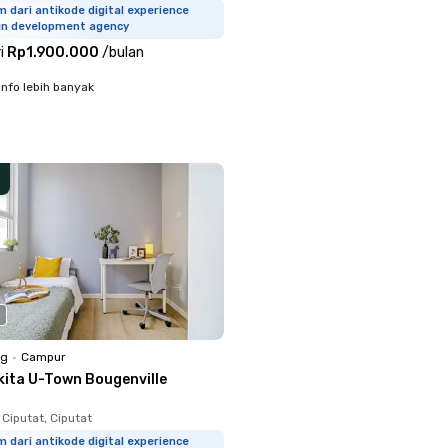
m dari antikode digital experience
gn development agency
i
Rp1.900.000
/
bulan
info lebih banyak
ng
•
Campur
kita U-Town Bougenville
Ciputat, Ciputat
m dari antikode digital experience