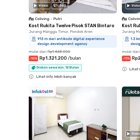
Video
360
Vide
Coliving
•
Putri
Colivi
Kost Rukita Twelve Pisok STAN Bintaro
Kost Ru
Jurang Manggu Timur, Pondok Aren
Jurang Ma
913 m dari antikode digital experience
1.3 k
design development agency
desi
mulai dari
Rp1.468.000
mulai dari
Rp1.321.200
/
bulan
Rp2
-
10
%
-
11
%
Diskon sewa min. 12 Bulan
Lihat 
Lihat info lebih banyak
Close
Close
Vide