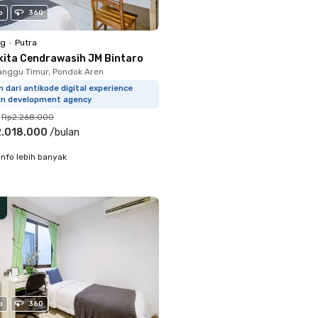
o
360
ng
•
Putra
kita Cendrawasih JM Bintaro
nggu Timur, Pondok Aren
m dari antikode digital experience
gn development agency
Rp2.268.000
.018.000
/
bulan
info lebih banyak
o
360