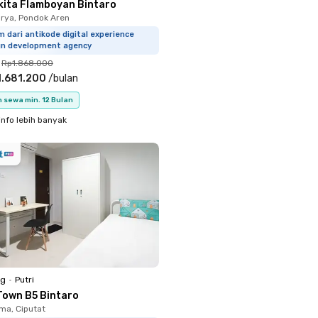
kita Flamboyan Bintaro
rya, Pondok Aren
m dari antikode digital experience
gn development agency
Rp1.868.000
1.681.200
/
bulan
 sewa min. 12 Bulan
info lebih banyak
ng
•
Putri
Town B5 Bintaro
a, Ciputat