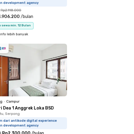
gn development agency
Rp2.118.000
1.906.200
/
bulan
 sewa min. 12 Bulan
info lebih banyak
ng
•
Campur
ri Dea 1 Anggrek Loka BSD
tu, Serpong
m dari antikode digital experience
gn development agency
i
Rp2.300.000
/
bulan