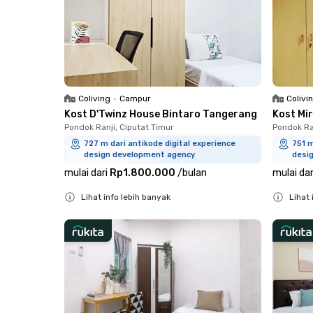
Coliving
•
Campur
Colivi
Kost D'Twinz House Bintaro Tangerang
Kost Mi
Pondok Ranji, Ciputat Timur
Pondok Ra
727 m dari antikode digital experience
751 m
design development agency
desi
mulai dari
Rp1.800.000
/
bulan
mulai dar
Lihat info lebih banyak
Lihat 
Close
Close