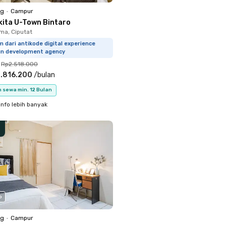
ng
•
Campur
kita U-Town Bintaro
a, Ciputat
m dari antikode digital experience
gn development agency
Rp2.518.000
.816.200
/
bulan
 sewa min. 12 Bulan
info lebih banyak
o
ng
•
Campur