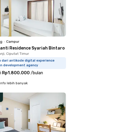
ng
•
Campur
ranti Residence Syariah Bintaro
nji, Ciputat Timur
 dari antikode digital experience
gn development agency
i
Rp1.800.000
/
bulan
info lebih banyak