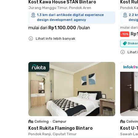
Kost Kawa House STAN Bintaro
Kost Ru
Jurang Manggu Timur, Pondok Aren
Pondok Ka
1.3 km dari antikode digital experience
2.2 k
design development agency
desi
mulai dari
Rp1.100.000
/
bulan
mulai dari
Rp
-
10
%
Lihat info lebih banyak
Diskon
Close
Lihat 
Close
Coliving
•
Campur
Colivi
Kost Rukita Flamingo Bintaro
Kost U-
Pondok Ranji, Ciputat Timur
Sawah Lam