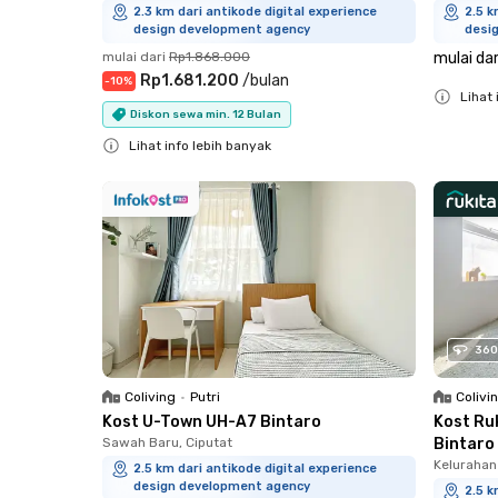
2.3 km dari antikode digital experience
2.5 k
design development agency
desi
mulai dari
Rp1.868.000
mulai dar
Rp1.681.200
/
bulan
-
10
%
Lihat 
Diskon sewa min. 12 Bulan
Close
Lihat info lebih banyak
Close
360
Coliving
•
Putri
Colivi
Kost U-Town UH-A7 Bintaro
Kost Ru
Sawah Baru, Ciputat
Bintaro
Kelurahan 
2.5 km dari antikode digital experience
design development agency
2.5 k