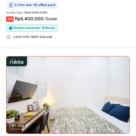
5.1 km dari 18 office park
mulai dari
Rp5.900.000
Rp5.400.000
/
bulan
-
8
%
Diskon sewa min. 12 Bulan
Lihat info lebih banyak
Close
360