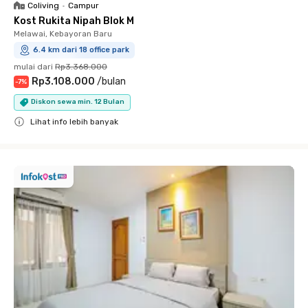
Coliving
•
Campur
Kost Rukita Nipah Blok M
Melawai, Kebayoran Baru
6.4 km dari 18 office park
mulai dari
Rp3.368.000
Rp3.108.000
/
bulan
-
7
%
Diskon sewa min. 12 Bulan
Lihat info lebih banyak
Close