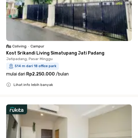
Coliving
•
Campur
Kost Srikandi Living Simatupang Jati Padang
Jatipadang, Pasar Minggu
514 m dari 18 office park
mulai dari
Rp2.250.000
/
bulan
Lihat info lebih banyak
Close