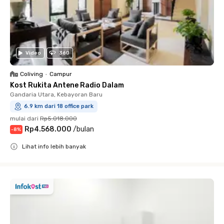
Video
360
Coliving
•
Campur
Kost Rukita Antene Radio Dalam
Gandaria Utara, Kebayoran Baru
6.9 km dari 18 office park
mulai dari
Rp5.018.000
Rp4.568.000
/
bulan
-
8
%
Lihat info lebih banyak
Close