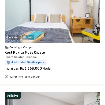
Video
360
Coliving
•
Campur
Kost Rukita Moes Cipete
Cipete Selatan, Cilandak
4.6 km dari 18 office park
mulai dari
Rp3.368.000
/
bulan
Lihat info lebih banyak
Close