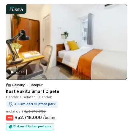
Video
Coliving
•
Campur
Kost Rukita Smart Cipete
Gandaria Selatan, Cilandak
4.8 km dari 18 office park
mulai dari
Rp3.018.000
Rp2.718.000
/
bulan
-
9
%
Diskon di bulan pertama