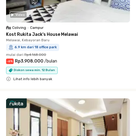
Video
Coliving
•
Campur
Kost Rukita Jack's House Melawai
Melawai, Kebayoran Baru
6.9 km dari 18 office park
mulai dari
Rp4.168.000
Rp3.908.000
/
bulan
-
6
%
Diskon sewa min. 12 Bulan
Lihat info lebih banyak
Close