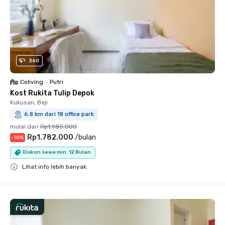
360
Coliving
•
Putri
Kost Rukita Tulip Depok
Kukusan, Beji
6.8 km dari 18 office park
mulai dari
Rp1.980.000
Rp1.782.000
/
bulan
-
10
%
Diskon sewa min. 12 Bulan
Lihat info lebih banyak
Close