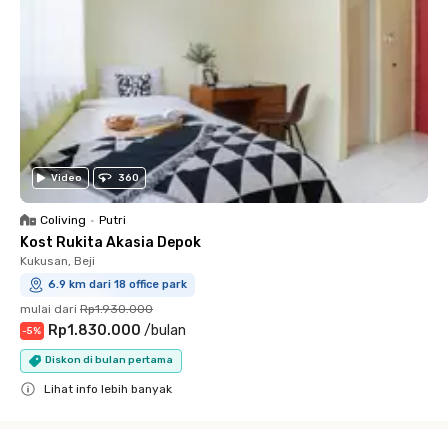
Video
360
Coliving
•
Putri
Kost Rukita Akasia Depok
Kukusan, Beji
6.9 km dari 18 office park
mulai dari
Rp1.930.000
Rp1.830.000
/
bulan
-
5
%
Diskon di bulan pertama
Lihat info lebih banyak
Close