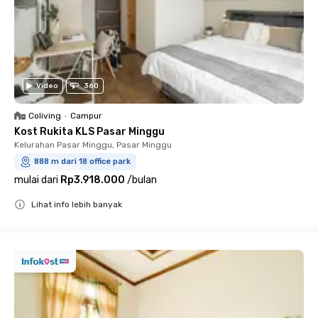
Video
360
Coliving
•
Campur
Kost Rukita KLS Pasar Minggu
Kelurahan Pasar Minggu, Pasar Minggu
888 m dari 18 office park
mulai dari
Rp3.918.000
/
bulan
Lihat info lebih banyak
Close