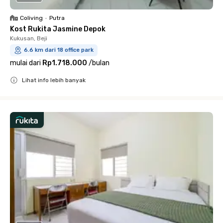
Coliving
•
Putra
Kost Rukita Jasmine Depok
Kukusan, Beji
6.6 km dari 18 office park
mulai dari
Rp1.718.000
/
bulan
Lihat info lebih banyak
Close