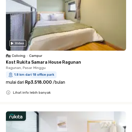
Video
Coliving
•
Campur
Kost Rukita Samara House Ragunan
Ragunan, Pasar Minggu
1.8 km dari 18 office park
mulai dari
Rp3.518.000
/
bulan
Lihat info lebih banyak
Close