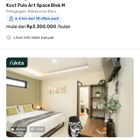
Kost Pulo Art Space Blok M
Petogogan, Kebayoran Baru
6.4 km dari 18 office park
mulai dari
Rp3.300.000
/
bulan
Lihat info lebih banyak
Close
Video
360