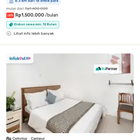
6.3 km dari 18 office park
mulai dari
Rp1.600.000
Rp1.500.000
/
bulan
-
6
%
Diskon sewa min. 12 Bulan
Lihat info lebih banyak
Close
Coliving
•
Campur