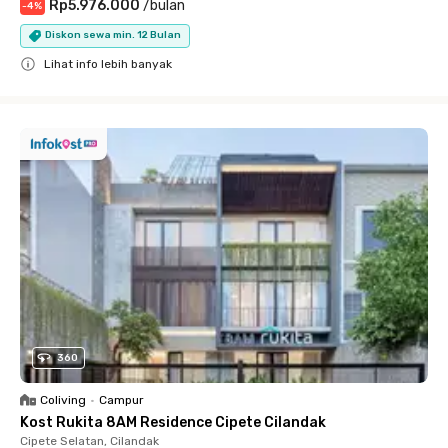
Rp5.976.000
/
bulan
-
4
%
Diskon sewa min. 12 Bulan
Lihat info lebih banyak
Close
360
Coliving
•
Campur
Kost Rukita 8AM Residence Cipete Cilandak
Cipete Selatan, Cilandak