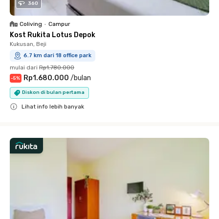
360
Coliving
•
Campur
Kost Rukita Lotus Depok
Kukusan, Beji
6.7 km dari 18 office park
mulai dari
Rp1.780.000
Rp1.680.000
/
bulan
-
5
%
Diskon di bulan pertama
Lihat info lebih banyak
Close