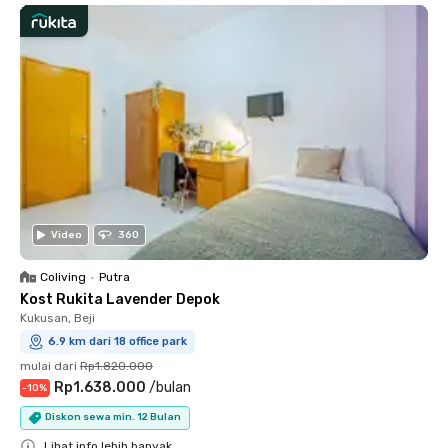
Video
360
Coliving
•
Putra
Kost Rukita Lavender Depok
Kukusan, Beji
6.9 km dari 18 office park
mulai dari
Rp1.820.000
Rp1.638.000
/
bulan
-
10
%
Diskon sewa min. 12 Bulan
Lihat info lebih banyak