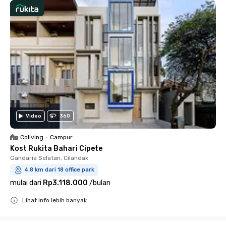
Video
360
Coliving
•
Campur
Kost Rukita Bahari Cipete
Gandaria Selatan, Cilandak
4.8 km dari 18 office park
mulai dari
Rp3.118.000
/
bulan
Lihat info lebih banyak
Close