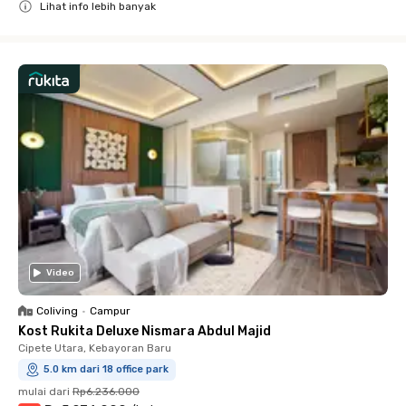
Lihat info lebih banyak
Close
Video
Coliving
•
Campur
Kost Rukita Deluxe Nismara Abdul Majid
Cipete Utara, Kebayoran Baru
5.0 km dari 18 office park
mulai dari
Rp6.236.000