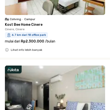
Coliving
•
Campur
Kost Bee Home Cinere
Cinere, Cinere
6.7 km dari 18 office park
mulai dari
Rp2.300.000
/
bulan
Lihat info lebih banyak
Close