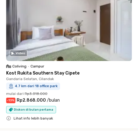
Video
Coliving
•
Campur
Kost Rukita Southern Stay Cipete
Gandaria Selatan, Cilandak
4.7 km dari 18 office park
mulai dari
Rp3.318.000
Rp2.868.000
/
bulan
-
13
%
Diskon di bulan pertama
Lihat info lebih banyak
Close