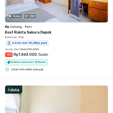
Video
360
Coliving
•
Putri
Kost Rukita Sakura Depok
Kukusan, Beji
6.8 km dari 18 office park
mulai dari
Rp2.070.000
Rp1.863.000
/
bulan
-
10
%
Diskon sewa min. 12 Bulan
Lihat info lebih banyak
Close