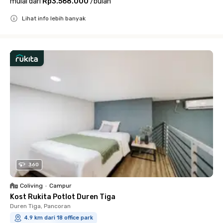
mulai dari
Rp3.568.000
/
bulan
Lihat info lebih banyak
Close
360
Coliving
•
Campur
Kost Rukita Potlot Duren Tiga
Duren Tiga, Pancoran
4.9 km dari 18 office park