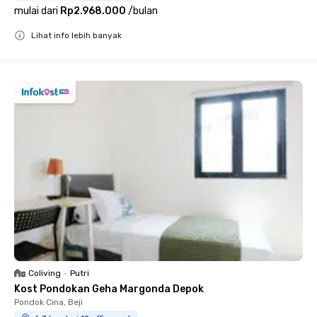
mulai dari
Rp2.968.000
/
bulan
Lihat info lebih banyak
Close
Coliving
•
Putri
Kost Pondokan Geha Margonda Depok
Pondok Cina, Beji