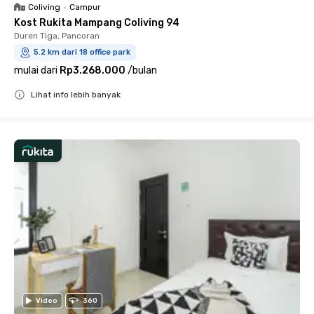
Coliving
•
Campur
Kost Rukita Mampang Coliving 94
Duren Tiga, Pancoran
5.2 km dari 18 office park
mulai dari
Rp3.268.000
/
bulan
Lihat info lebih banyak
Close
Video
360