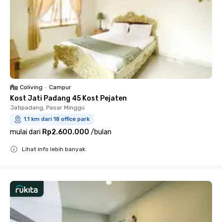
Coliving
•
Campur
Kost Jati Padang 45 Kost Pejaten
Jatipadang, Pasar Minggu
1.1 km dari 18 office park
mulai dari
Rp2.600.000
/
bulan
Lihat info lebih banyak
Close