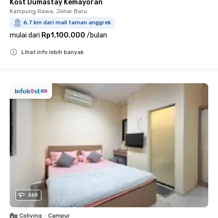
Kost Dumastay Kemayoran
Kampung Rawa, Johar Baru
6.7 km dari mall taman anggrek
mulai dari
Rp1.100.000
/
bulan
Lihat info lebih banyak
Close
360
Coliving
•
Campur