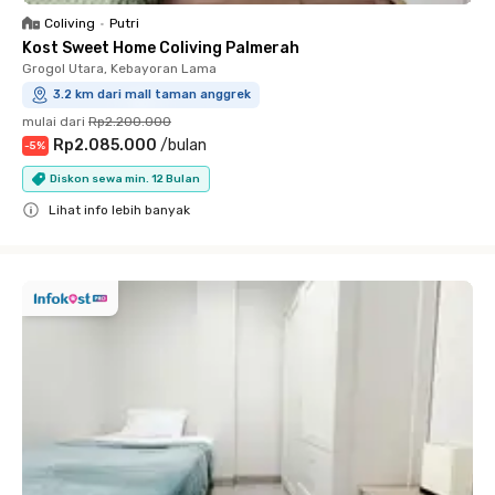
Coliving
•
Putri
Kost Sweet Home Coliving Palmerah
Grogol Utara, Kebayoran Lama
3.2 km dari mall taman anggrek
mulai dari
Rp2.200.000
Rp2.085.000
/
bulan
-
5
%
Diskon sewa min. 12 Bulan
Lihat info lebih banyak
Close