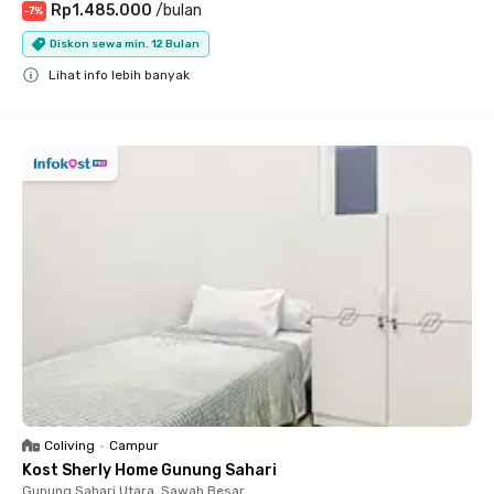
Rp1.485.000
/
bulan
-
7
%
Diskon sewa min. 12 Bulan
Lihat info lebih banyak
Close
Coliving
•
Campur
Kost Sherly Home Gunung Sahari
Gunung Sahari Utara, Sawah Besar