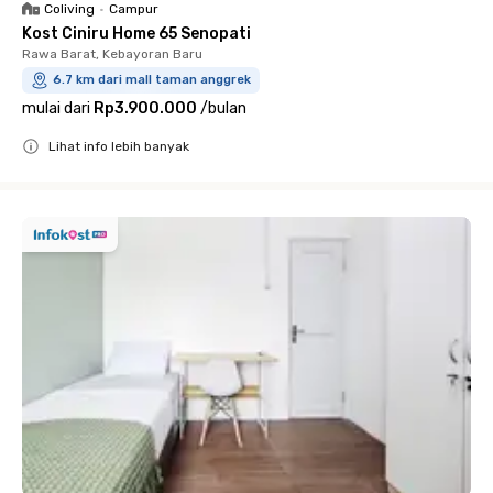
Coliving
•
Campur
Kost Ciniru Home 65 Senopati
Rawa Barat, Kebayoran Baru
6.7 km dari mall taman anggrek
mulai dari
Rp3.900.000
/
bulan
Lihat info lebih banyak
Close