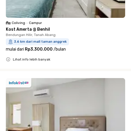
Coliving
•
Campur
Kost Amerta @ Benhil
Bendungan Hilir, Tanah Abang
3.6 km dari mall taman anggrek
mulai dari
Rp3.300.000
/
bulan
Lihat info lebih banyak
Close