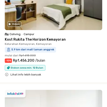
Video
Coliving
•
Campur
Kost Rukita The Horizon Kemayoran
Kelurahan Kemayoran, Kemayoran
5.9 km dari mall taman anggrek
mulai dari
Rp1.618.000
Rp1.456.200
/
bulan
-
10
%
Diskon sewa min. 12 Bulan
Lihat info lebih banyak
Close