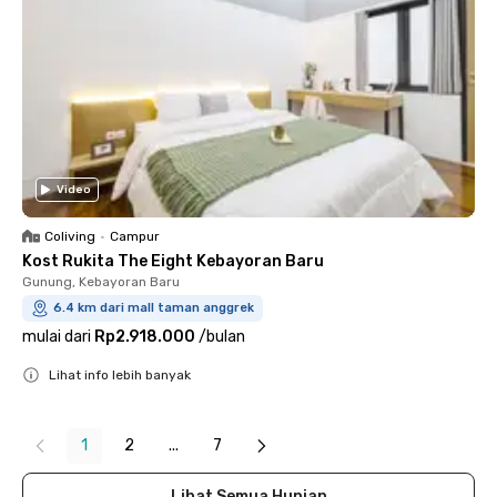
Video
Coliving
•
Campur
Kost Rukita The Eight Kebayoran Baru
Gunung, Kebayoran Baru
6.4 km dari mall taman anggrek
mulai dari
Rp2.918.000
/
bulan
Lihat info lebih banyak
Close
1
2
...
7
Lihat Semua Hunian