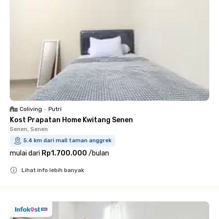
Coliving
•
Putri
Kost Prapatan Home Kwitang Senen
Senen, Senen
5.4 km dari mall taman anggrek
mulai dari
Rp1.700.000
/
bulan
Lihat info lebih banyak
Close