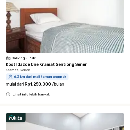
Coliving
•
Putri
Kost Idazoe One Kramat Sentiong Senen
Kramat, Senen
6.3 km dari mall taman anggrek
mulai dari
Rp1.250.000
/
bulan
Lihat info lebih banyak
Close