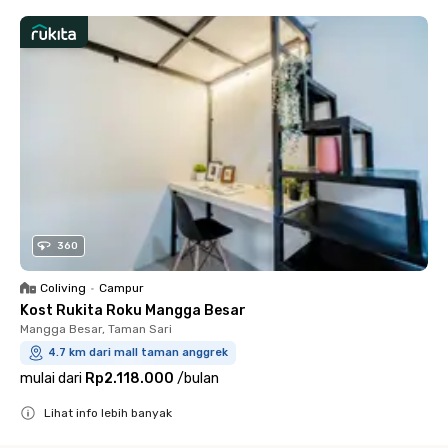
360
Coliving
•
Campur
Kost Rukita Roku Mangga Besar
Mangga Besar, Taman Sari
4.7 km dari mall taman anggrek
mulai dari
Rp2.118.000
/
bulan
Lihat info lebih banyak
Close