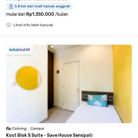
5.8 km dari mall taman anggrek
mulai dari
Rp1.350.000
/
bulan
Lihat info lebih banyak
Close
Coliving
•
Campur
Kost Blok S Suite - Save House Senopati