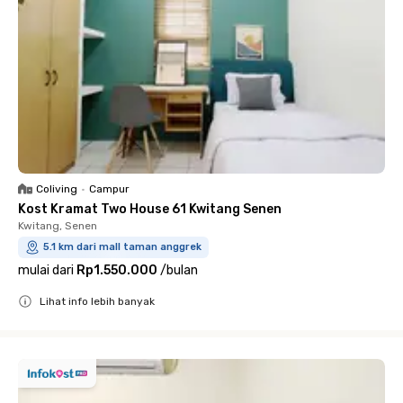
Coliving
•
Campur
Kost Kramat Two House 61 Kwitang Senen
Kwitang, Senen
5.1 km dari mall taman anggrek
mulai dari
Rp1.550.000
/
bulan
Lihat info lebih banyak
Close