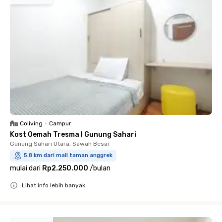
Coliving
•
Campur
Kost Oemah Tresma I Gunung Sahari
Gunung Sahari Utara, Sawah Besar
5.8 km dari mall taman anggrek
mulai dari
Rp2.250.000
/
bulan
Lihat info lebih banyak
Close