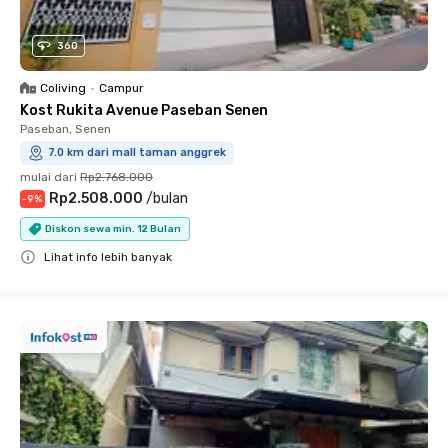
360
Coliving
•
Campur
Kost Rukita Avenue Paseban Senen
Paseban, Senen
7.0 km dari mall taman anggrek
mulai dari
Rp2.768.000
Rp2.508.000
/
bulan
-
9
%
Diskon sewa min. 12 Bulan
Lihat info lebih banyak
Close