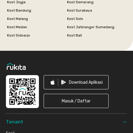
Kost Jogja
Kost Semarang
Kost Bandung
Kost Surabaya
Kost Malang
Kost Solo
Kost Medan
Kost Jatinangor Sumedang
Kost Sidoarjo
Kost Bali
Footer
Download Aplikasi
Masuk / Daftar
Tenant