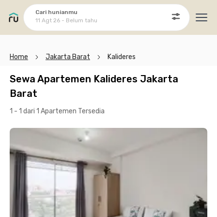
Cari hunianmu
11 Agt 26 - Belum tahu
Ope
Home
Jakarta Barat
Kalideres
Sewa Apartemen Kalideres Jakarta
Barat
1 - 1 dari 1 Apartemen
Tersedia