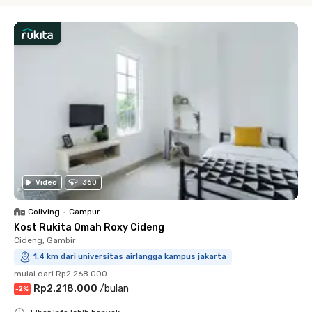
Video
360
Coliving
•
Campur
Kost Rukita Omah Roxy Cideng
Cideng, Gambir
1.4 km dari universitas airlangga kampus jakarta
mulai dari
Rp2.268.000
Rp2.218.000
/
bulan
-
2
%