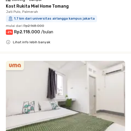
Kost Rukita Miel Home Tomang
Jati Pulo, Palmerah
1.7 km dari universitas airlangga kampus jakarta
mulai dari
Rp2.168.000
Rp2.118.000
/
bulan
-
2
%
Lihat info lebih banyak
Close