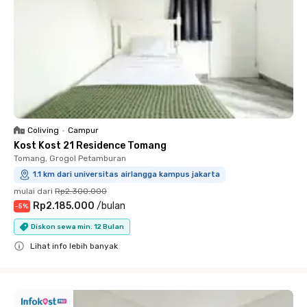
Coliving
•
Campur
Kost Kost 21 Residence Tomang
Tomang, Grogol Petamburan
1.1 km dari universitas airlangga kampus jakarta
mulai dari
Rp2.300.000
Rp2.185.000
/
bulan
-
5
%
Diskon sewa min. 12 Bulan
Lihat info lebih banyak
Close