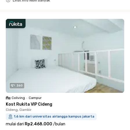
Lihat info lebih banyak
Close
360
Coliving
•
Campur
Kost Rukita VIP Cideng
Cideng, Gambir
1.6 km dari universitas airlangga kampus jakarta
mulai dari
Rp2.468.000
/
bulan