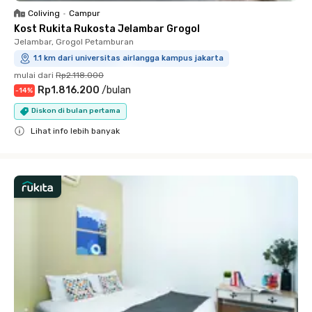
Coliving
•
Campur
Kost Rukita Rukosta Jelambar Grogol
Jelambar, Grogol Petamburan
1.1 km dari universitas airlangga kampus jakarta
mulai dari
Rp2.118.000
Rp1.816.200
/
bulan
-
14
%
Diskon di bulan pertama
Lihat info lebih banyak
Close