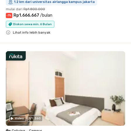
1.2 km dari universitas airlangga kampus jakarta
mulai dari
Rp1.800.000
Rp1.666.667
/
bulan
-
7
%
Diskon sewa min. 6 Bulan
Lihat info lebih banyak
Close
Video
360
Coliving
•
Campur