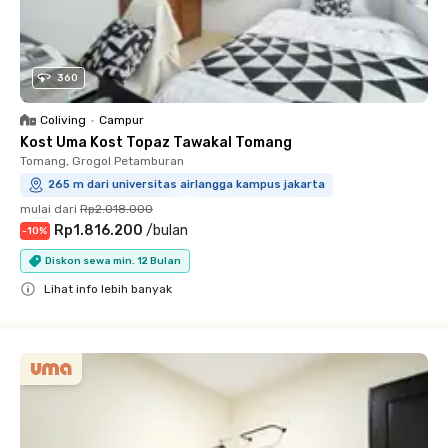
360
Coliving
•
Campur
Kost Uma Kost Topaz Tawakal Tomang
Tomang, Grogol Petamburan
265 m dari universitas airlangga kampus jakarta
mulai dari
Rp2.018.000
Rp1.816.200
/
bulan
-
10
%
Diskon sewa min. 12 Bulan
Lihat info lebih banyak
Close