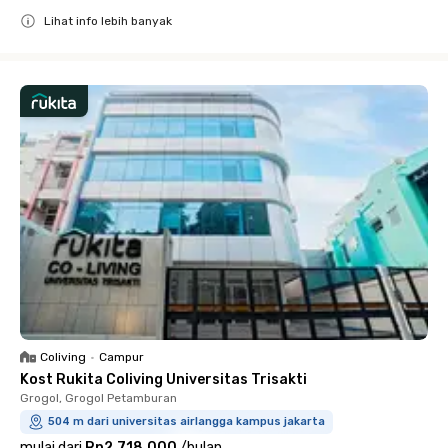
Lihat info lebih banyak
Close
Coliving
•
Campur
Kost Rukita Coliving Universitas Trisakti
Grogol, Grogol Petamburan
504 m dari universitas airlangga kampus jakarta
mulai dari
Rp2.718.000
/
bulan