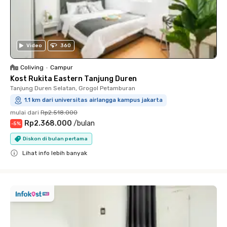
Video
360
Coliving
•
Campur
Kost Rukita Eastern Tanjung Duren
Tanjung Duren Selatan, Grogol Petamburan
1.1 km dari universitas airlangga kampus jakarta
mulai dari
Rp2.518.000
Rp2.368.000
/
bulan
-
5
%
Diskon di bulan pertama
Lihat info lebih banyak
Close