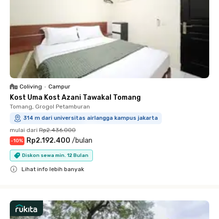
Coliving
•
Campur
Kost Uma Kost Azani Tawakal Tomang
Tomang, Grogol Petamburan
314 m dari universitas airlangga kampus jakarta
mulai dari
Rp2.436.000
Rp2.192.400
/
bulan
-
10
%
Diskon sewa min. 12 Bulan
Lihat info lebih banyak
Close