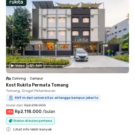
Video
360
Coliving
•
Campur
Kost Rukita Permata Tomang
Tomang, Grogol Petamburan
469 m dari universitas airlangga kampus jakarta
mulai dari
Rp2.218.000
Rp2.118.000
/
bulan
-
4
%
Diskon di bulan pertama
Lihat info lebih banyak