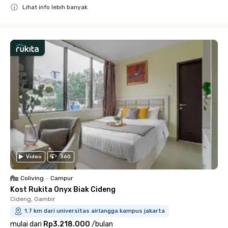
Lihat info lebih banyak
Close
Video
360
Coliving
•
Campur
Kost Rukita Onyx Biak Cideng
Cideng, Gambir
1.7 km dari universitas airlangga kampus jakarta
mulai dari
Rp3.218.000
/
bulan