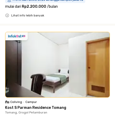
mulai dari
Rp2.200.000
/
bulan
Lihat info lebih banyak
Close
Coliving
•
Campur
Kost S Parman Residence Tomang
Tomang, Grogol Petamburan