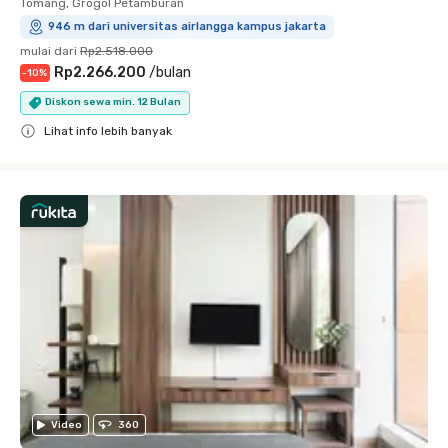
Tomang, Grogol Petamburan
946 m dari universitas airlangga kampus jakarta
mulai dari
Rp2.518.000
Rp2.266.200
/
bulan
-
10
%
Diskon sewa min. 12 Bulan
Lihat info lebih banyak
Close
Video
360