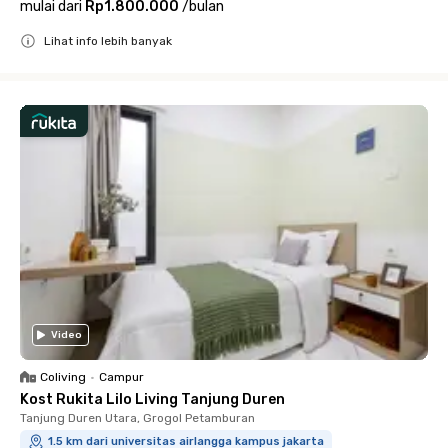
mulai dari
Rp1.800.000
/
bulan
Lihat info lebih banyak
Close
Video
Coliving
•
Campur
Kost Rukita Lilo Living Tanjung Duren
Tanjung Duren Utara, Grogol Petamburan
1.5 km dari universitas airlangga kampus jakarta