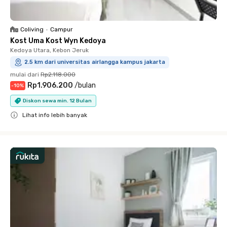
Coliving
•
Campur
Kost Uma Kost Wyn Kedoya
Kedoya Utara, Kebon Jeruk
2.5 km dari universitas airlangga kampus jakarta
mulai dari
Rp2.118.000
Rp1.906.200
/
bulan
-
10
%
Diskon sewa min. 12 Bulan
Lihat info lebih banyak
Close