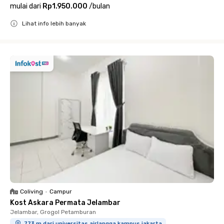
mulai dari
Rp1.950.000
/
bulan
Lihat info lebih banyak
Close
Coliving
•
Campur
Kost Askara Permata Jelambar
Jelambar, Grogol Petamburan
773 m dari universitas airlangga kampus jakarta