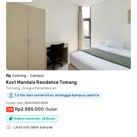
Coliving
•
Campur
Kost Mandala Residence Tomang
Tomang, Grogol Petamburan
1.2 km dari universitas airlangga kampus jakarta
mulai dari
Rp3.000.000
Rp2.885.000
/
bulan
-
3
%
Diskon sewa min. 12 Bulan
Lihat info lebih banyak
Close