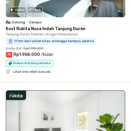
Video
360
Coliving
•
Campur
Kost Rukita Nusa Indah Tanjung Duren
Tanjung Duren Selatan, Grogol Petamburan
1.1 km dari universitas airlangga kampus jakarta
mulai dari
Rp2.118.000
Rp1.968.000
/
bulan
-
7
%
Diskon di bulan pertama
Lihat info lebih banyak
Close