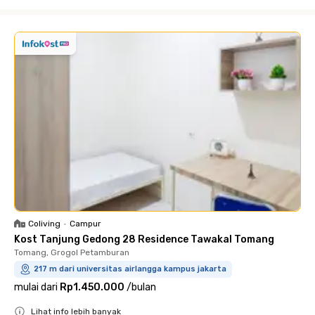
Close
Coliving
•
Campur
Kost Tanjung Gedong 28 Residence Tawakal Tomang
Tomang, Grogol Petamburan
217 m dari universitas airlangga kampus jakarta
mulai dari
Rp1.450.000
/
bulan
Lihat info lebih banyak