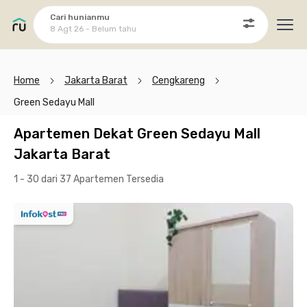
Cari hunianmu
8 Agt 26 - Belum tahu
Ope
Home
Jakarta Barat
Cengkareng
Green Sedayu Mall
Apartemen Dekat Green Sedayu Mall
Jakarta Barat
1 - 30 dari 37 Apartemen
Tersedia