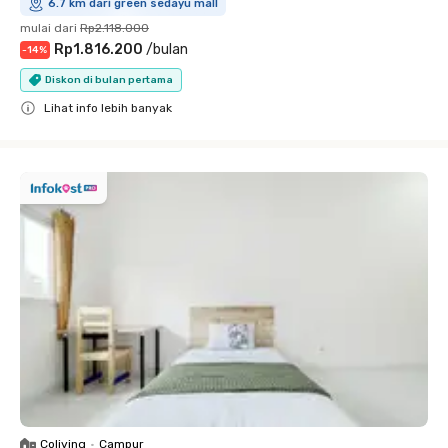
6.7 km dari green sedayu mall
mulai dari
Rp2.118.000
Rp1.816.200
/
bulan
-
14
%
Diskon di bulan pertama
Lihat info lebih banyak
Close
Coliving
•
Campur