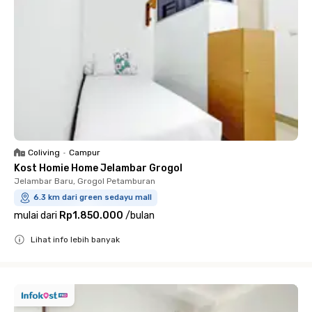
Coliving
•
Campur
Kost Homie Home Jelambar Grogol
Jelambar Baru, Grogol Petamburan
6.3 km dari green sedayu mall
mulai dari
Rp1.850.000
/
bulan
Lihat info lebih banyak
Close