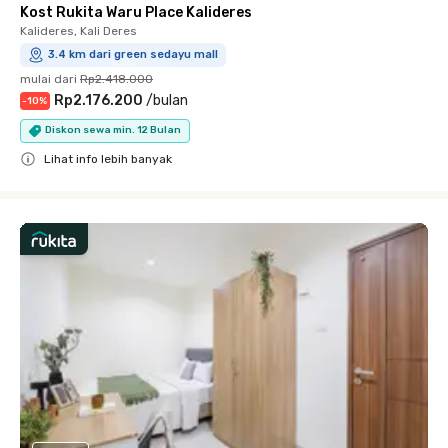
Kost Rukita Waru Place Kalideres
Kalideres, Kali Deres
3.4 km dari green sedayu mall
mulai dari
Rp2.418.000
Rp2.176.200
/
bulan
-
10
%
Diskon sewa min. 12 Bulan
Lihat info lebih banyak
Close