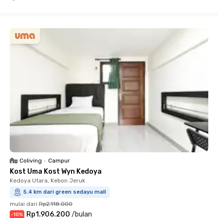
Close
Coliving
•
Campur
Kost Uma Kost Wyn Kedoya
Kedoya Utara, Kebon Jeruk
5.4 km dari green sedayu mall
mulai dari
Rp2.118.000
Rp1.906.200
/
bulan
-
10
%