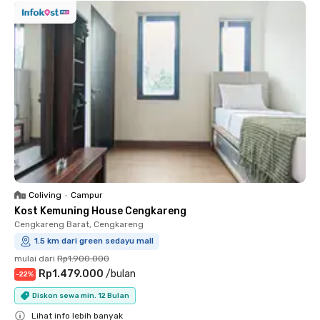
Coliving
•
Campur
Kost Kemuning House Cengkareng
Cengkareng Barat, Cengkareng
1.5 km dari green sedayu mall
mulai dari
Rp1.900.000
Rp1.479.000
/
bulan
-
22
%
Diskon sewa min. 12 Bulan
Lihat info lebih banyak