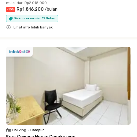
mulai dari
Rp2.018.000
Rp1.816.200
/
bulan
-
10
%
Diskon sewa min. 12 Bulan
Lihat info lebih banyak
Close
Coliving
•
Campur
Kost Cemara House Cengkareng