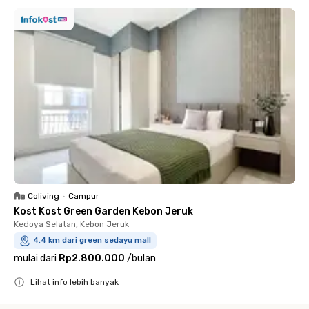
Coliving
•
Campur
Kost Kost Green Garden Kebon Jeruk
Kedoya Selatan, Kebon Jeruk
4.4 km dari green sedayu mall
mulai dari
Rp2.800.000
/
bulan
Lihat info lebih banyak
Close