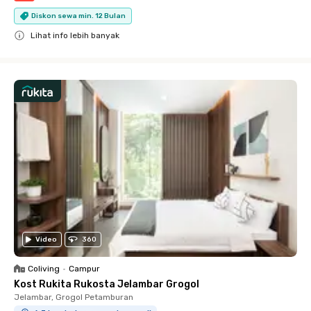
Diskon sewa min. 12 Bulan
Lihat info lebih banyak
Close
Video
360
Coliving
•
Campur
Kost Rukita Rukosta Jelambar Grogol
Jelambar, Grogol Petamburan