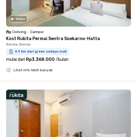
Video
Coliving
•
Campur
Kost Rukita Permai Sentra Soekarno-Hatta
Benda, Benda
4.9 km dari green sedayu mall
mulai dari
Rp3.368.000
/
bulan
Lihat info lebih banyak
Close