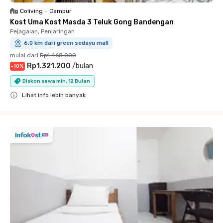
Coliving
•
Campur
Kost Uma Kost Masda 3 Teluk Gong Bandengan
Pejagalan, Penjaringan
6.0 km dari green sedayu mall
mulai dari
Rp1.468.000
Rp1.321.200
/
bulan
-
10
%
Diskon sewa min. 12 Bulan
Lihat info lebih banyak
Close