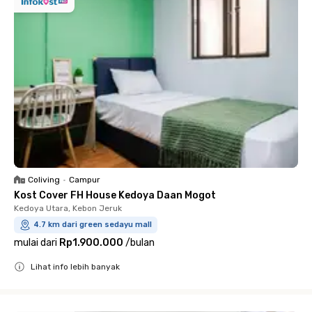
Coliving
•
Campur
Kost Cover FH House Kedoya Daan Mogot
Kedoya Utara, Kebon Jeruk
4.7 km dari green sedayu mall
mulai dari
Rp1.900.000
/
bulan
Lihat info lebih banyak
Close