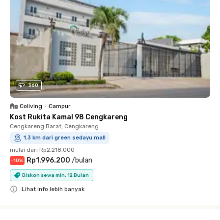
360
Coliving
•
Campur
Kost Rukita Kamal 98 Cengkareng
Cengkareng Barat, Cengkareng
1.3 km dari green sedayu mall
mulai dari
Rp2.218.000
Rp1.996.200
/
bulan
-
10
%
Diskon sewa min. 12 Bulan
Lihat info lebih banyak
Close