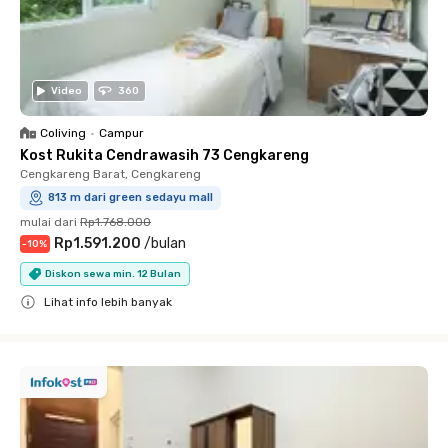
Video
360
Coliving
•
Campur
Kost Rukita Cendrawasih 73 Cengkareng
Cengkareng Barat, Cengkareng
813 m dari green sedayu mall
mulai dari
Rp1.768.000
Rp1.591.200
/
bulan
-
10
%
Diskon sewa min. 12 Bulan
Lihat info lebih banyak
Close