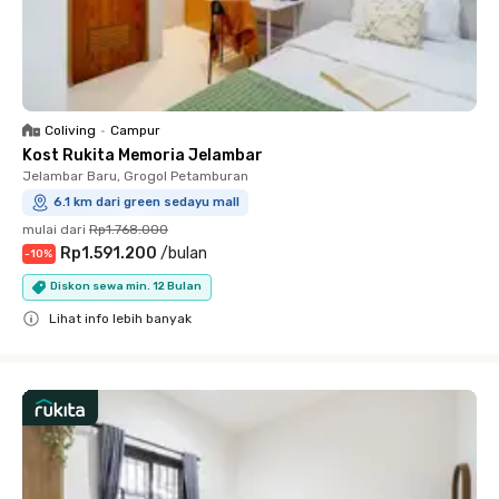
Coliving
•
Campur
Kost Rukita Memoria Jelambar
Jelambar Baru, Grogol Petamburan
6.1 km dari green sedayu mall
mulai dari
Rp1.768.000
Rp1.591.200
/
bulan
-
10
%
Diskon sewa min. 12 Bulan
Lihat info lebih banyak
Close