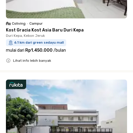
Coliving
•
Campur
Kost Gracia Kost Asia Baru Duri Kepa
Duri Kepa, Kebon Jeruk
6.1 km dari green sedayu mall
mulai dari
Rp1.450.000
/
bulan
Lihat info lebih banyak
Close