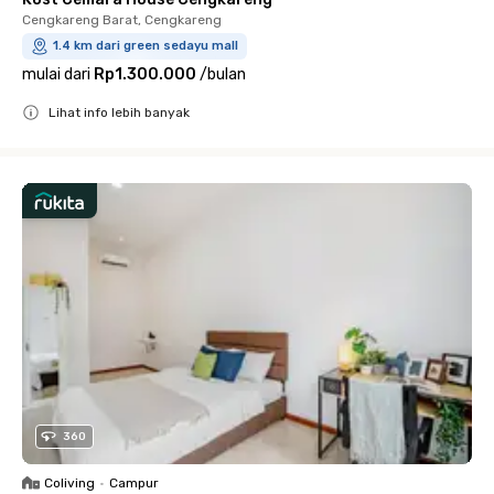
Cengkareng Barat, Cengkareng
1.4 km dari green sedayu mall
mulai dari
Rp1.300.000
/
bulan
Lihat info lebih banyak
Close
360
Coliving
•
Campur