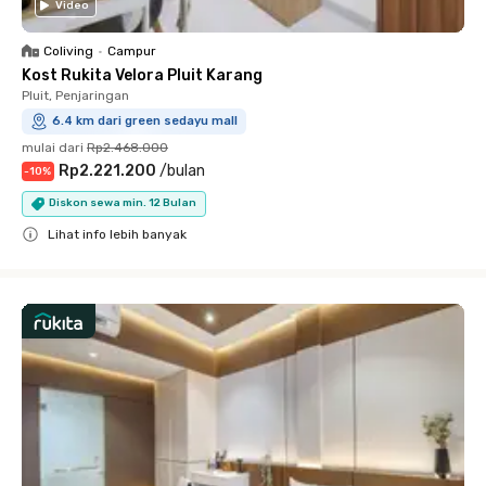
Video
Coliving
•
Campur
Kost Rukita Velora Pluit Karang
Pluit, Penjaringan
6.4 km dari green sedayu mall
mulai dari
Rp2.468.000
Rp2.221.200
/
bulan
-
10
%
Diskon sewa min. 12 Bulan
Lihat info lebih banyak
Close