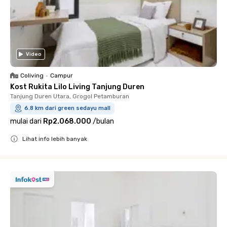
Video
Coliving
•
Campur
Kost Rukita Lilo Living Tanjung Duren
Tanjung Duren Utara, Grogol Petamburan
6.8 km dari green sedayu mall
mulai dari
Rp2.068.000
/
bulan
Lihat info lebih banyak
Close