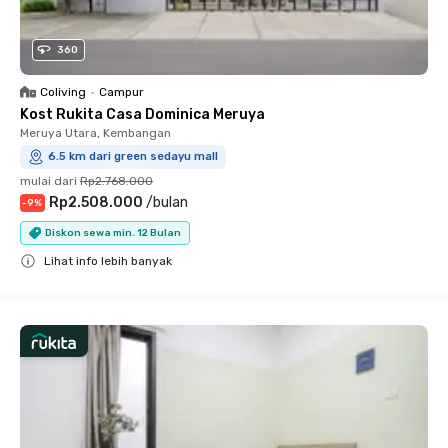
360
Coliving
•
Campur
Kost Rukita Casa Dominica Meruya
Meruya Utara, Kembangan
6.5 km dari green sedayu mall
mulai dari
Rp2.768.000
Rp2.508.000
/
bulan
-
9
%
Diskon sewa min. 12 Bulan
Lihat info lebih banyak
Close