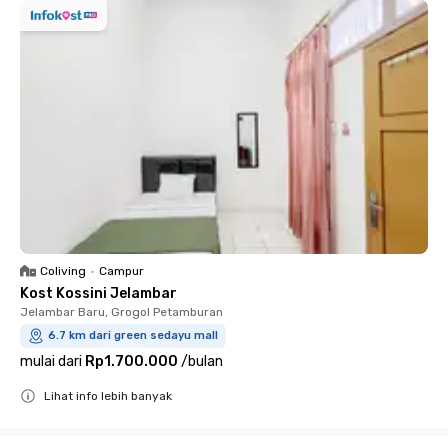
Coliving
•
Campur
Kost Kossini Jelambar
Jelambar Baru, Grogol Petamburan
6.7 km dari green sedayu mall
mulai dari
Rp1.700.000
/
bulan
Lihat info lebih banyak
Close