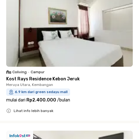
Coliving
•
Campur
Kost Rays Residence Kebon Jeruk
Meruya Utara, Kembangan
6.9 km dari green sedayu mall
mulai dari
Rp2.400.000
/
bulan
Lihat info lebih banyak
Close