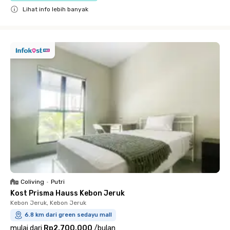
Lihat info lebih banyak
Close
Coliving
•
Putri
Kost Prisma Hauss Kebon Jeruk
Kebon Jeruk, Kebon Jeruk
6.8 km dari green sedayu mall
mulai dari
Rp2.700.000
/
bulan