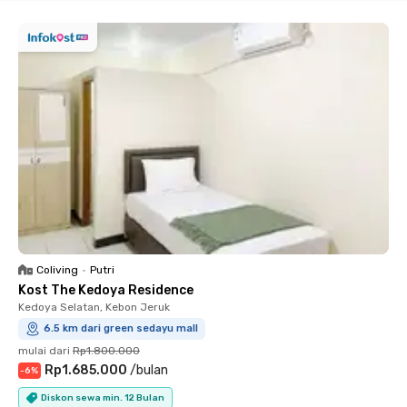
Coliving
•
Putri
Kost The Kedoya Residence
Kedoya Selatan, Kebon Jeruk
6.5 km dari green sedayu mall
mulai dari
Rp1.800.000
Rp1.685.000
/
bulan
-
6
%
Diskon sewa min. 12 Bulan