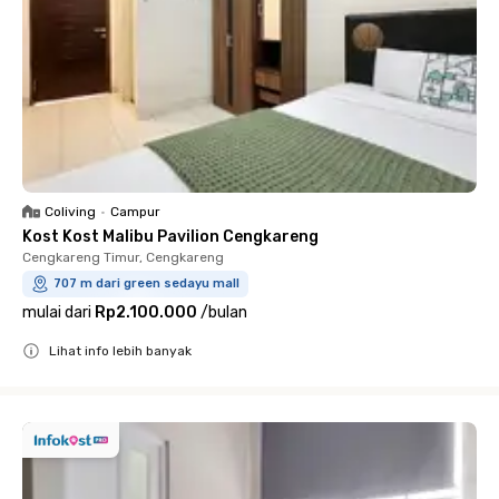
Coliving
•
Campur
Kost Kost Malibu Pavilion Cengkareng
Cengkareng Timur, Cengkareng
707 m dari green sedayu mall
mulai dari
Rp2.100.000
/
bulan
Lihat info lebih banyak
Close