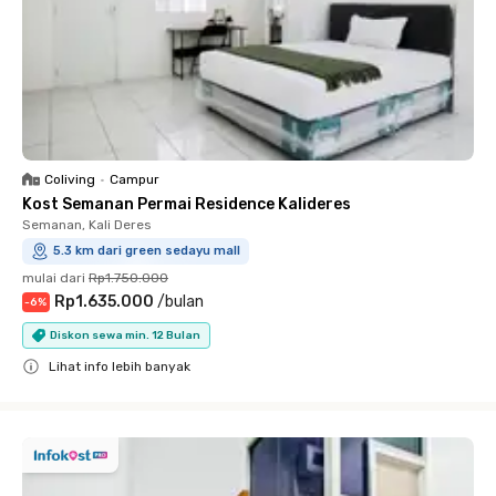
Coliving
•
Campur
Kost Semanan Permai Residence Kalideres
Semanan, Kali Deres
5.3 km dari green sedayu mall
mulai dari
Rp1.750.000
Rp1.635.000
/
bulan
-
6
%
Diskon sewa min. 12 Bulan
Lihat info lebih banyak
Close