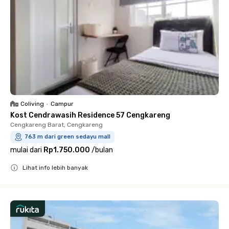
Coliving
•
Campur
Kost Cendrawasih Residence 57 Cengkareng
Cengkareng Barat, Cengkareng
763 m dari green sedayu mall
mulai dari
Rp1.750.000
/
bulan
Lihat info lebih banyak
Close