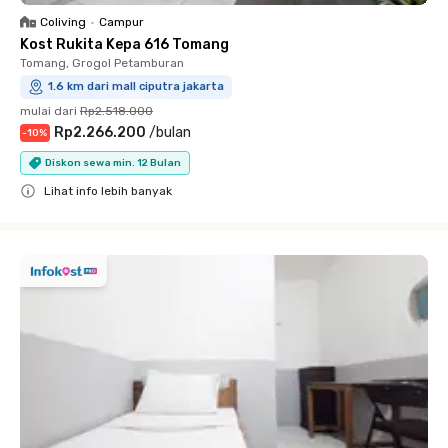
Coliving
•
Campur
Kost Rukita Kepa 616 Tomang
Tomang, Grogol Petamburan
1.6 km dari mall ciputra jakarta
mulai dari
Rp2.518.000
Rp2.266.200
/
bulan
-
10
%
Diskon sewa min. 12 Bulan
Lihat info lebih banyak
Close