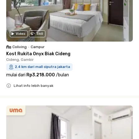
Video
360
Coliving
•
Campur
Kost Rukita Onyx Biak Cideng
Cideng, Gambir
2.4 km dari mall ciputra jakarta
mulai dari
Rp3.218.000
/
bulan
Lihat info lebih banyak
Close