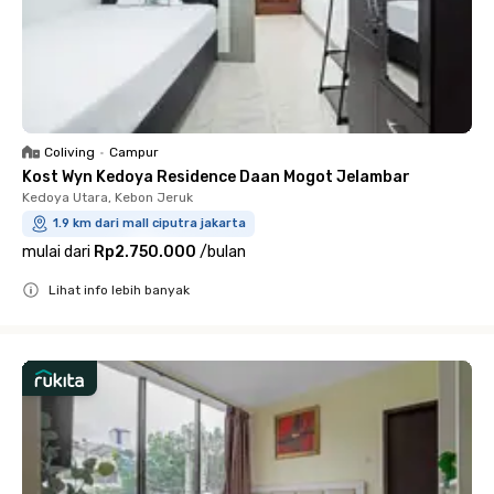
Coliving
•
Campur
Kost Wyn Kedoya Residence Daan Mogot Jelambar
Kedoya Utara, Kebon Jeruk
1.9 km dari mall ciputra jakarta
mulai dari
Rp2.750.000
/
bulan
Lihat info lebih banyak
Close