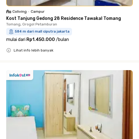
Coliving
•
Campur
Kost Tanjung Gedong 28 Residence Tawakal Tomang
Tomang, Grogol Petamburan
584 m dari mall ciputra jakarta
mulai dari
Rp1.450.000
/
bulan
Lihat info lebih banyak
Close