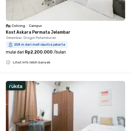
Coliving
•
Campur
Kost Askara Permata Jelambar
Jelambar, Grogol Petamburan
258 m dari mall ciputra jakarta
mulai dari
Rp2.200.000
/
bulan
Lihat info lebih banyak
Close