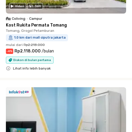
Video
360
Coliving
•
Campur
Kost Rukita Permata Tomang
Tomang, Grogol Petamburan
1.0 km dari mall ciputra jakarta
mulai dari
Rp2.218.000
Rp2.118.000
/
bulan
-
4
%
Diskon di bulan pertama
Lihat info lebih banyak
Close