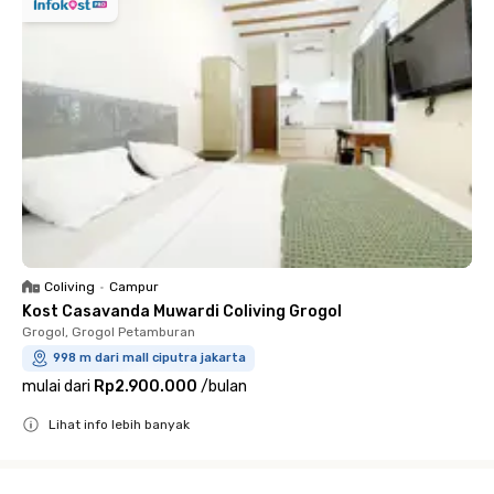
Coliving
•
Campur
Kost Casavanda Muwardi Coliving Grogol
Grogol, Grogol Petamburan
998 m dari mall ciputra jakarta
mulai dari
Rp2.900.000
/
bulan
Lihat info lebih banyak
Close