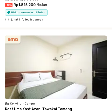
Rp1.816.200
/
bulan
-
10
%
Diskon sewa min. 12 Bulan
Lihat info lebih banyak
Close
Coliving
•
Campur
Kost Uma Kost Azani Tawakal Tomang