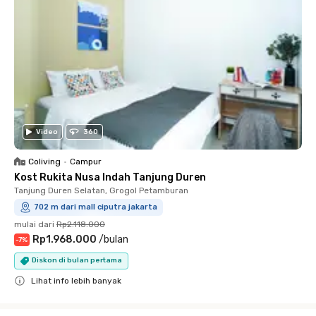
Video
360
Coliving
•
Campur
Kost Rukita Nusa Indah Tanjung Duren
Tanjung Duren Selatan, Grogol Petamburan
702 m dari mall ciputra jakarta
mulai dari
Rp2.118.000
Rp1.968.000
/
bulan
-
7
%
Diskon di bulan pertama
Lihat info lebih banyak
Close