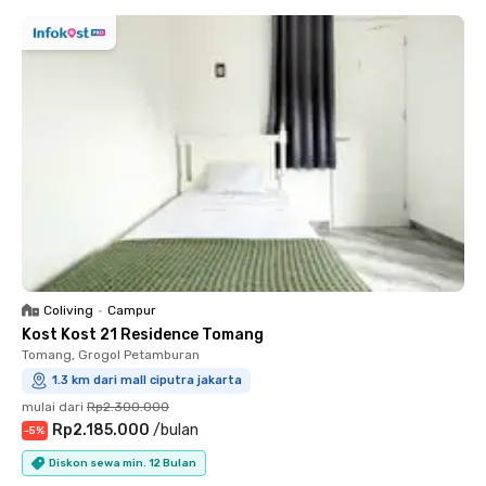
Coliving
•
Campur
Kost Kost 21 Residence Tomang
Tomang, Grogol Petamburan
1.3 km dari mall ciputra jakarta
mulai dari
Rp2.300.000
Rp2.185.000
/
bulan
-
5
%
Diskon sewa min. 12 Bulan