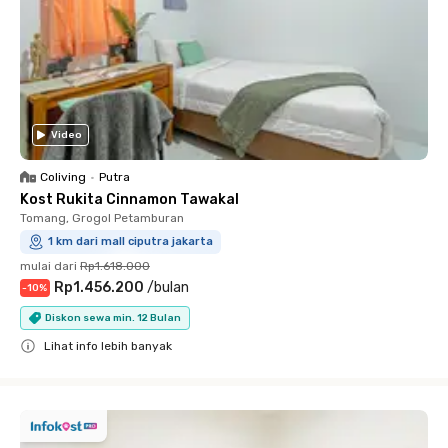
Video
Coliving
•
Putra
Kost Rukita Cinnamon Tawakal
Tomang, Grogol Petamburan
1 km dari mall ciputra jakarta
mulai dari
Rp1.618.000
Rp1.456.200
/
bulan
-
10
%
Diskon sewa min. 12 Bulan
Lihat info lebih banyak
Close