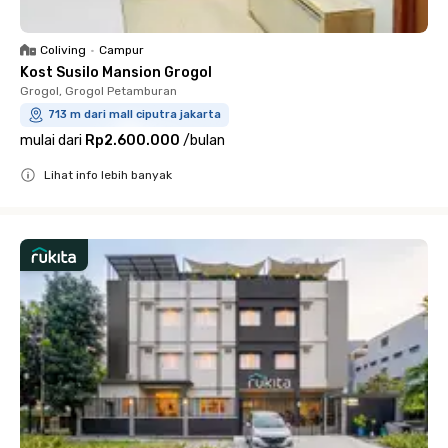
Coliving
•
Campur
Kost Susilo Mansion Grogol
Grogol, Grogol Petamburan
713 m dari mall ciputra jakarta
mulai dari
Rp2.600.000
/
bulan
Lihat info lebih banyak
Close