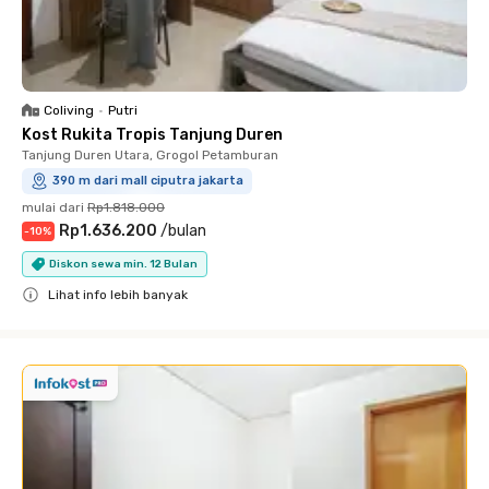
Coliving
•
Putri
Kost Rukita Tropis Tanjung Duren
Tanjung Duren Utara, Grogol Petamburan
390 m dari mall ciputra jakarta
mulai dari
Rp1.818.000
Rp1.636.200
/
bulan
-
10
%
Diskon sewa min. 12 Bulan
Lihat info lebih banyak
Close