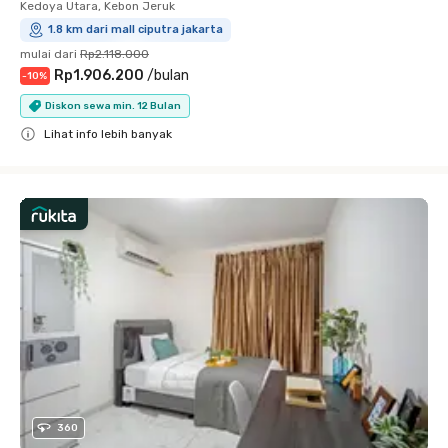
Kedoya Utara, Kebon Jeruk
1.8 km dari mall ciputra jakarta
mulai dari
Rp2.118.000
Rp1.906.200
/
bulan
-
10
%
Diskon sewa min. 12 Bulan
Lihat info lebih banyak
Close
360