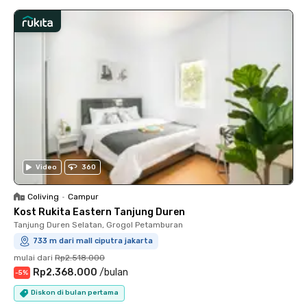
Video
360
Coliving
•
Campur
Kost Rukita Eastern Tanjung Duren
Tanjung Duren Selatan, Grogol Petamburan
733 m dari mall ciputra jakarta
mulai dari
Rp2.518.000
Rp2.368.000
/
bulan
-
5
%
Diskon di bulan pertama