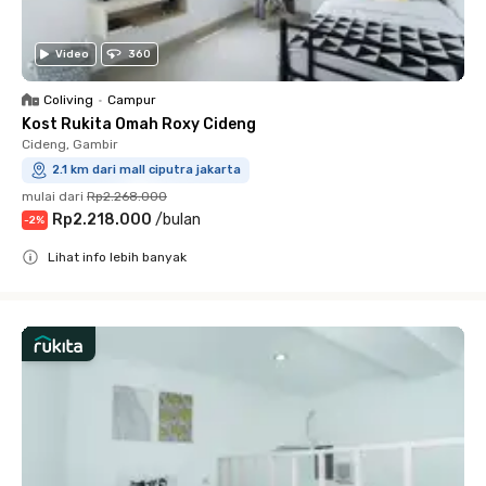
Video
360
Coliving
•
Campur
Kost Rukita Omah Roxy Cideng
Cideng, Gambir
2.1 km dari mall ciputra jakarta
mulai dari
Rp2.268.000
Rp2.218.000
/
bulan
-
2
%
Lihat info lebih banyak
Close