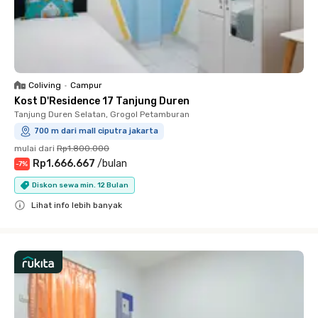
Coliving
•
Campur
Kost D'Residence 17 Tanjung Duren
Tanjung Duren Selatan, Grogol Petamburan
700 m dari mall ciputra jakarta
mulai dari
Rp1.800.000
Rp1.666.667
/
bulan
-
7
%
Diskon sewa min. 12 Bulan
Lihat info lebih banyak
Close