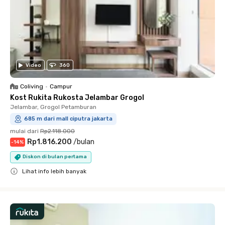
Video
360
Coliving
•
Campur
Kost Rukita Rukosta Jelambar Grogol
Jelambar, Grogol Petamburan
685 m dari mall ciputra jakarta
mulai dari
Rp2.118.000
Rp1.816.200
/
bulan
-
14
%
Diskon di bulan pertama
Lihat info lebih banyak
Close