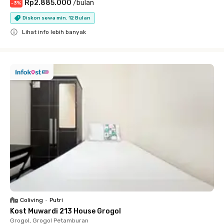
Rp2.885.000
/
bulan
-
3
%
Diskon sewa min. 12 Bulan
Lihat info lebih banyak
Close
Coliving
•
Putri
Kost Muwardi 213 House Grogol
Grogol, Grogol Petamburan