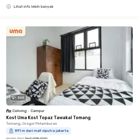
Lihat info lebih banyak
Close
360
Coliving
•
Campur
Kost Uma Kost Topaz Tawakal Tomang
Tomang, Grogol Petamburan
891 m dari mall ciputra jakarta
mulai dari
Rp2.018.000