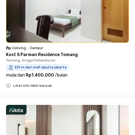
Coliving
•
Campur
Kost S Parman Residence Tomang
Tomang, Grogol Petamburan
331 m dari mall ciputra jakarta
mulai dari
Rp1.400.000
/
bulan
Lihat info lebih banyak
Close