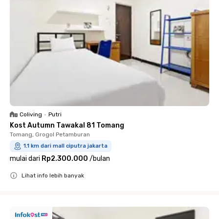
Coliving
•
Putri
Kost Autumn Tawakal 81 Tomang
Tomang, Grogol Petamburan
1.1 km dari mall ciputra jakarta
mulai dari
Rp2.300.000
/
bulan
Lihat info lebih banyak
Close