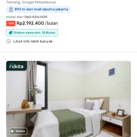
Tomang, Grogol Petamburan
892 m dari mall ciputra jakarta
mulai dari
Rp2.436.000
Rp2.192.400
/
bulan
-
10
%
Diskon sewa min. 12 Bulan
Lihat info lebih banyak
Close
Video