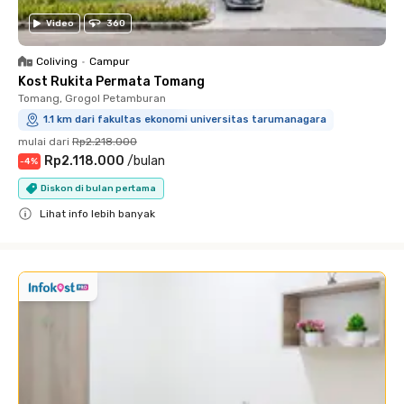
Video
360
Coliving
•
Campur
Kost Rukita Permata Tomang
Tomang, Grogol Petamburan
1.1 km dari fakultas ekonomi universitas tarumanagara
mulai dari
Rp2.218.000
Rp2.118.000
/
bulan
-
4
%
Diskon di bulan pertama
Lihat info lebih banyak
Close