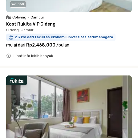
360
Coliving
•
Campur
Kost Rukita VIP Cideng
Cideng, Gambir
2.3 km dari fakultas ekonomi universitas tarumanagara
mulai dari
Rp2.468.000
/
bulan
Lihat info lebih banyak
Close