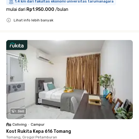
1.4 km dari fakultas ekonomi universitas tarumanagara
mulai dari
Rp1.950.000
/
bulan
Lihat info lebih banyak
Close
360
Coliving
•
Campur
Kost Rukita Kepa 616 Tomang
Tomang, Grogol Petamburan