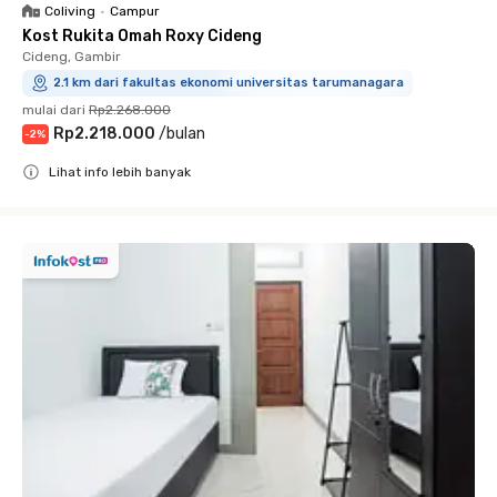
Coliving
•
Campur
Kost Rukita Omah Roxy Cideng
Cideng, Gambir
2.1 km dari fakultas ekonomi universitas tarumanagara
mulai dari
Rp2.268.000
Rp2.218.000
/
bulan
-
2
%
Lihat info lebih banyak
Close