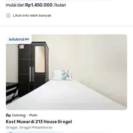
mulai dari
Rp1.450.000
/
bulan
Lihat info lebih banyak
Close
Coliving
•
Putri
Kost Muwardi 213 House Grogol
Grogol, Grogol Petamburan