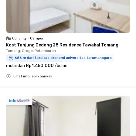
Coliving
•
Campur
Kost Tanjung Gedong 28 Residence Tawakal Tomang
Tomang, Grogol Petamburan
666 m dari fakultas ekonomi universitas tarumanagara
mulai dari
Rp1.450.000
/
bulan
Lihat info lebih banyak
Close