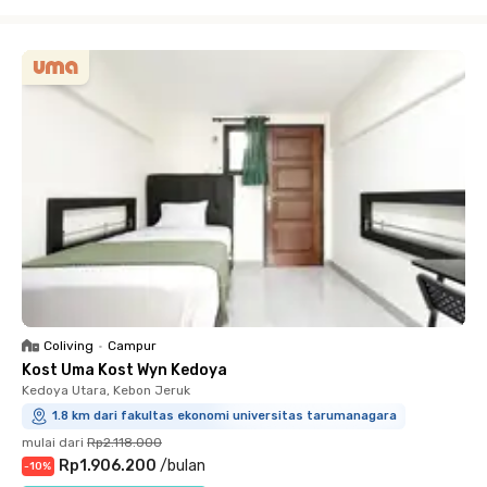
Close
Coliving
•
Campur
Kost Uma Kost Wyn Kedoya
Kedoya Utara, Kebon Jeruk
1.8 km dari fakultas ekonomi universitas tarumanagara
mulai dari
Rp2.118.000
Rp1.906.200
/
bulan
-
10
%