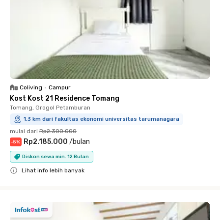
Coliving
•
Campur
Kost Kost 21 Residence Tomang
Tomang, Grogol Petamburan
1.3 km dari fakultas ekonomi universitas tarumanagara
mulai dari
Rp2.300.000
Rp2.185.000
/
bulan
-
5
%
Diskon sewa min. 12 Bulan
Lihat info lebih banyak
Close