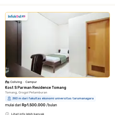
Close
Coliving
•
Campur
Kost S Parman Residence Tomang
Tomang, Grogol Petamburan
383 m dari fakultas ekonomi universitas tarumanagara
mulai dari
Rp1.500.000
/
bulan
Lihat info lebih banyak