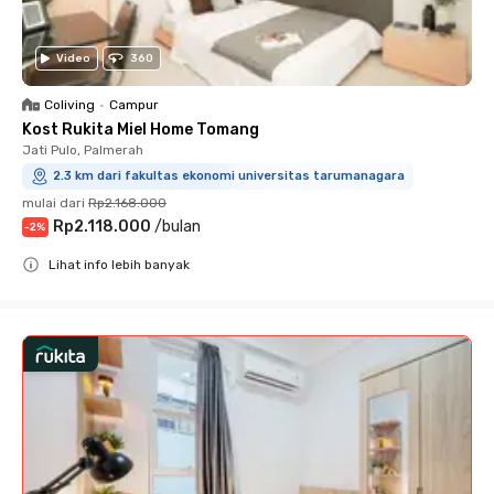
Video
360
Coliving
•
Campur
Kost Rukita Miel Home Tomang
Jati Pulo, Palmerah
2.3 km dari fakultas ekonomi universitas tarumanagara
mulai dari
Rp2.168.000
Rp2.118.000
/
bulan
-
2
%
Lihat info lebih banyak
Close