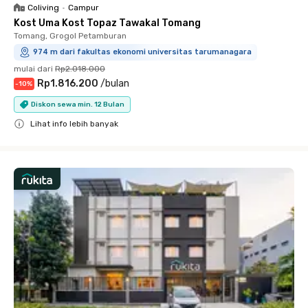
Coliving
•
Campur
Kost Uma Kost Topaz Tawakal Tomang
Tomang, Grogol Petamburan
974 m dari fakultas ekonomi universitas tarumanagara
mulai dari
Rp2.018.000
Rp1.816.200
/
bulan
-
10
%
Diskon sewa min. 12 Bulan
Lihat info lebih banyak
Close