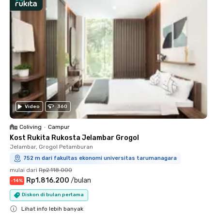
Video
360
Coliving
•
Campur
Kost Rukita Rukosta Jelambar Grogol
Jelambar, Grogol Petamburan
752 m dari fakultas ekonomi universitas tarumanagara
mulai dari
Rp2.118.000
Rp1.816.200
/
bulan
-
14
%
Diskon di bulan pertama
Lihat info lebih banyak