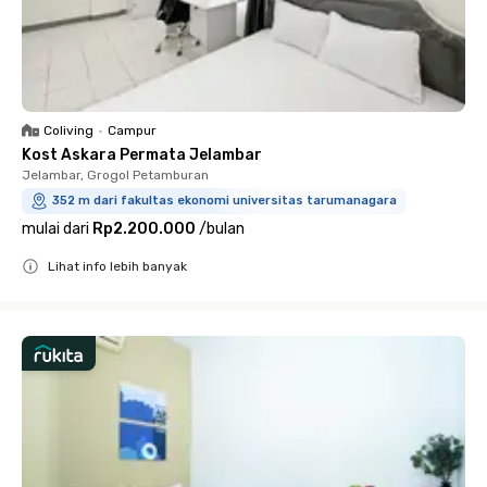
Coliving
•
Campur
Kost Askara Permata Jelambar
Jelambar, Grogol Petamburan
352 m dari fakultas ekonomi universitas tarumanagara
mulai dari
Rp2.200.000
/
bulan
Lihat info lebih banyak
Close