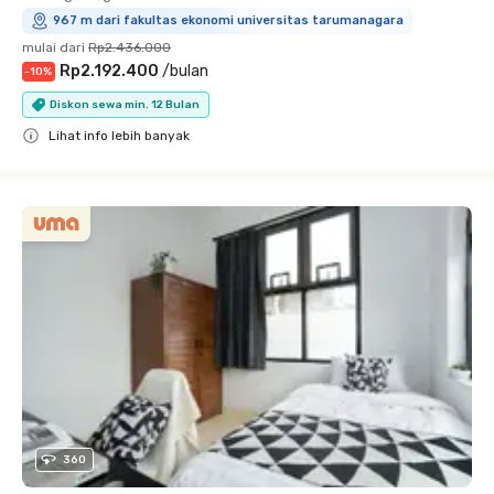
967 m dari fakultas ekonomi universitas tarumanagara
mulai dari
Rp2.436.000
Rp2.192.400
/
bulan
-
10
%
Diskon sewa min. 12 Bulan
Lihat info lebih banyak
Close
360