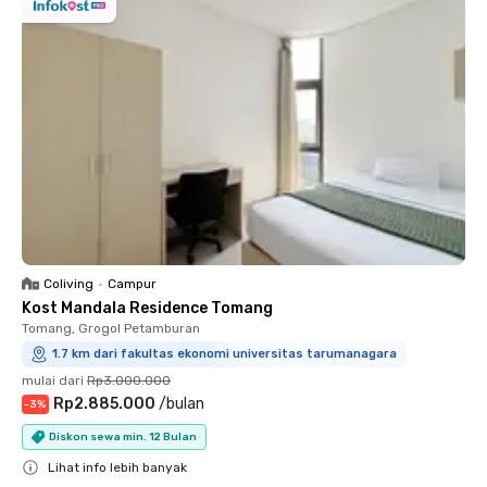
Coliving
•
Campur
Kost Mandala Residence Tomang
Tomang, Grogol Petamburan
1.7 km dari fakultas ekonomi universitas tarumanagara
mulai dari
Rp3.000.000
Rp2.885.000
/
bulan
-
3
%
Diskon sewa min. 12 Bulan
Lihat info lebih banyak