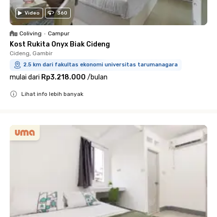
Video
360
Coliving
•
Campur
Kost Rukita Onyx Biak Cideng
Cideng, Gambir
2.5 km dari fakultas ekonomi universitas tarumanagara
mulai dari
Rp3.218.000
/
bulan
Lihat info lebih banyak
Close