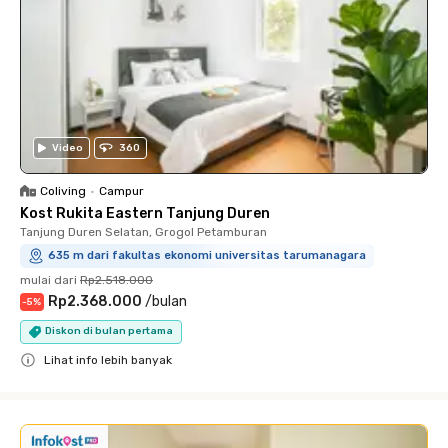
Video
360
Coliving
•
Campur
Kost Rukita Eastern Tanjung Duren
Tanjung Duren Selatan, Grogol Petamburan
635 m dari fakultas ekonomi universitas tarumanagara
mulai dari
Rp2.518.000
Rp2.368.000
/
bulan
-
5
%
Diskon di bulan pertama
Lihat info lebih banyak
Close