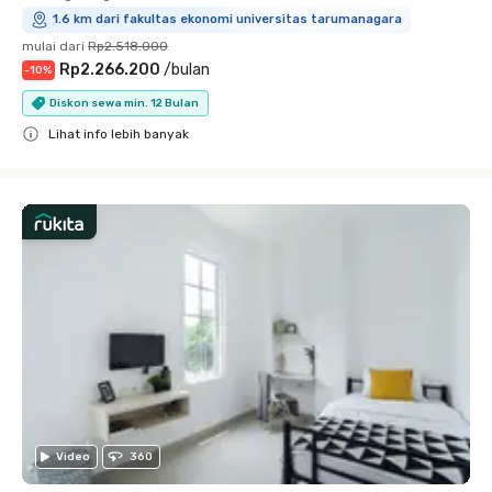
1.6 km dari fakultas ekonomi universitas tarumanagara
mulai dari
Rp2.518.000
Rp2.266.200
/
bulan
-
10
%
Diskon sewa min. 12 Bulan
Lihat info lebih banyak
Close
Video
360