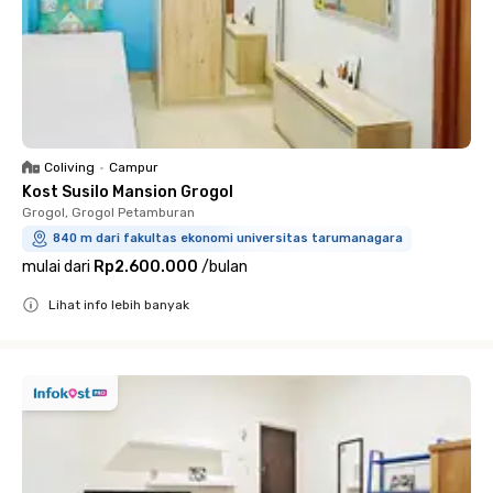
Coliving
•
Campur
Kost Susilo Mansion Grogol
Grogol, Grogol Petamburan
840 m dari fakultas ekonomi universitas tarumanagara
mulai dari
Rp2.600.000
/
bulan
Lihat info lebih banyak
Close