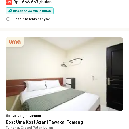
Rp1.666.667
/
bulan
-
7
%
Diskon sewa min. 6 Bulan
Lihat info lebih banyak
Close
Coliving
•
Campur
Kost Uma Kost Azani Tawakal Tomang
Tomang, Grogol Petamburan