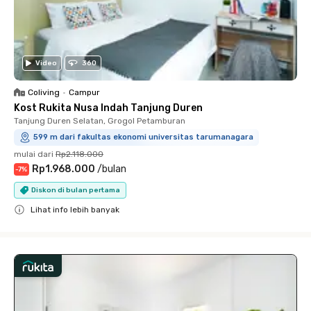
Video
360
Coliving
•
Campur
Kost Rukita Nusa Indah Tanjung Duren
Tanjung Duren Selatan, Grogol Petamburan
599 m dari fakultas ekonomi universitas tarumanagara
mulai dari
Rp2.118.000
Rp1.968.000
/
bulan
-
7
%
Diskon di bulan pertama
Lihat info lebih banyak
Close