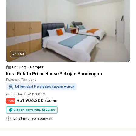
360
Coliving
•
Campur
Kost Rukita Prime House Pekojan Bandengan
Pekojan, Tambora
1.6 km dari ltc glodok hayam wuruk
mulai dari
Rp2.118.000
Rp1.906.200
/
bulan
-
10
%
Diskon sewa min. 12 Bulan
Lihat info lebih banyak
Close