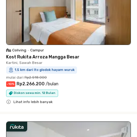
Coliving
•
Campur
Kost Rukita Arroza Mangga Besar
Kartini, Sawah Besar
1.5 km dari ltc glodok hayam wuruk
mulai dari
Rp2.518.000
Rp2.266.200
/
bulan
-
10
%
Diskon sewa min. 12 Bulan
Lihat info lebih banyak
Close