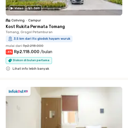
Video
360
Coliving
•
Campur
Kost Rukita Permata Tomang
Tomang, Grogol Petamburan
3.5 km dari ltc glodok hayam wuruk
mulai dari
Rp2.218.000
Rp2.118.000
/
bulan
-
4
%
Diskon di bulan pertama
Lihat info lebih banyak
Close