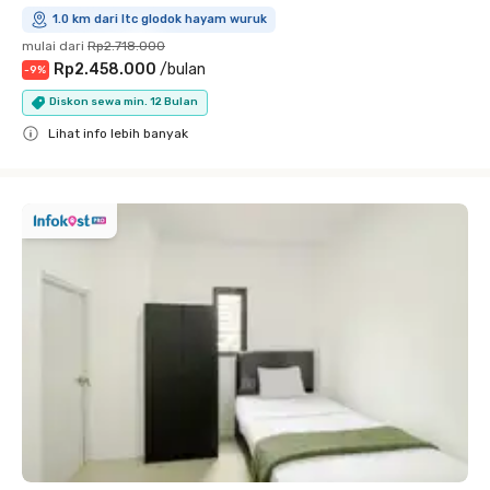
1.0 km dari ltc glodok hayam wuruk
mulai dari
Rp2.718.000
Rp2.458.000
/
bulan
-
9
%
Diskon sewa min. 12 Bulan
Lihat info lebih banyak
Close