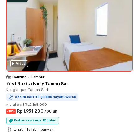
Video
Coliving
•
Campur
Kost Rukita Ivory Taman Sari
Keagungan, Taman Sari
685 m dari ltc glodok hayam wuruk
mulai dari
Rp2.168.000
Rp1.951.200
/
bulan
-
10
%
Diskon sewa min. 12 Bulan
Lihat info lebih banyak
Close