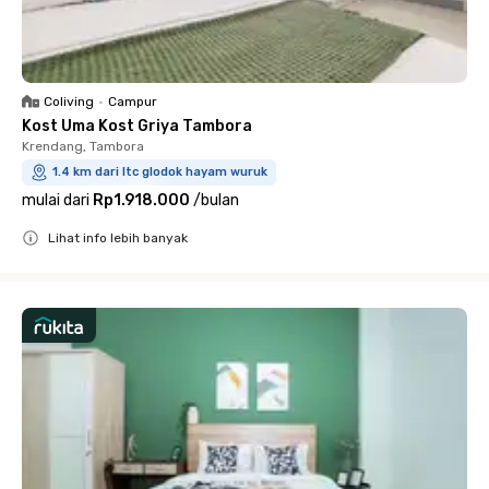
Coliving
•
Campur
Kost Uma Kost Griya Tambora
Krendang, Tambora
1.4 km dari ltc glodok hayam wuruk
mulai dari
Rp1.918.000
/
bulan
Lihat info lebih banyak
Close