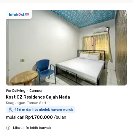
Coliving
•
Campur
Kost GZ Residence Gajah Mada
Keagungan, Taman Sari
496 m dari ltc glodok hayam wuruk
mulai dari
Rp1.700.000
/
bulan
Lihat info lebih banyak