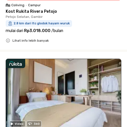
Coliving
•
Campur
Kost Rukita Rivera Petojo
Petojo Selatan, Gambir
2.8 km dari ltc glodok hayam wuruk
mulai dari
Rp3.018.000
/
bulan
Lihat info lebih banyak
Close
Video
360