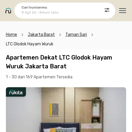
Cari hunianmu
8 Agt 26 - Belum tahu
Ope
Home
Jakarta Barat
Taman Sari
LTC Glodok Hayam Wuruk
Apartemen Dekat LTC Glodok Hayam
Wuruk Jakarta Barat
1 - 30 dari 169 Apartemen
Tersedia