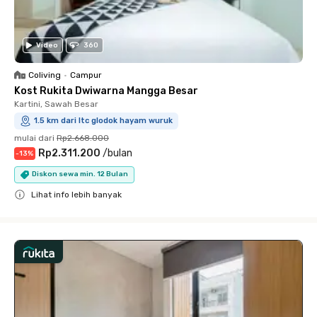
Video
360
Coliving
•
Campur
Kost Rukita Dwiwarna Mangga Besar
Kartini, Sawah Besar
1.5 km dari ltc glodok hayam wuruk
mulai dari
Rp2.668.000
Rp2.311.200
/
bulan
-
13
%
Diskon sewa min. 12 Bulan
Lihat info lebih banyak
Close