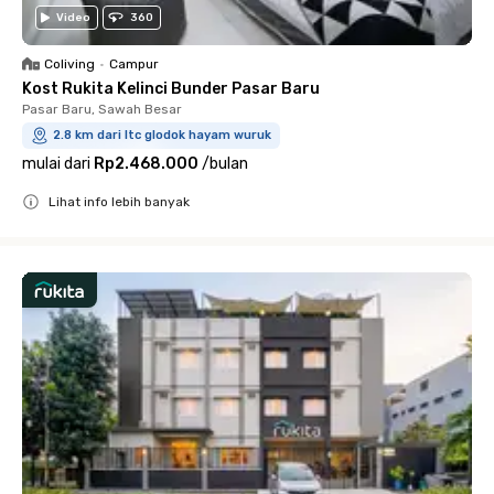
Video
360
Coliving
•
Campur
Kost Rukita Kelinci Bunder Pasar Baru
Pasar Baru, Sawah Besar
2.8 km dari ltc glodok hayam wuruk
mulai dari
Rp2.468.000
/
bulan
Lihat info lebih banyak
Close