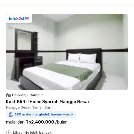
Close
Coliving
•
Campur
Kost SAR II Home Syariah Mangga Besar
Mangga Besar, Taman Sari
699 m dari ltc glodok hayam wuruk
mulai dari
Rp2.400.000
/
bulan
Lihat info lebih banyak