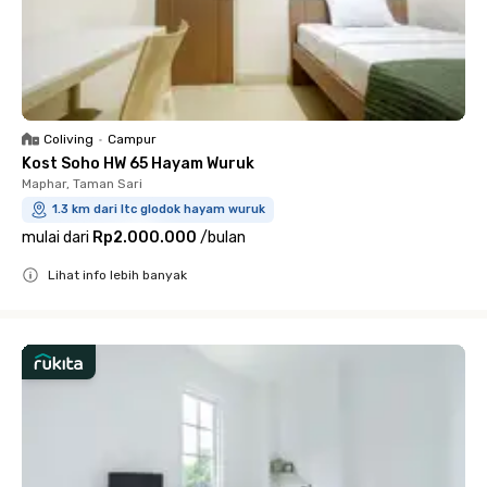
Coliving
•
Campur
Kost Soho HW 65 Hayam Wuruk
Maphar, Taman Sari
1.3 km dari ltc glodok hayam wuruk
mulai dari
Rp2.000.000
/
bulan
Lihat info lebih banyak
Close