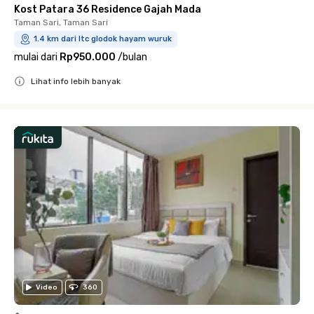
Kost Patara 36 Residence Gajah Mada
Taman Sari, Taman Sari
1.4 km dari ltc glodok hayam wuruk
mulai dari
Rp950.000
/
bulan
Lihat info lebih banyak
Close
Video
360