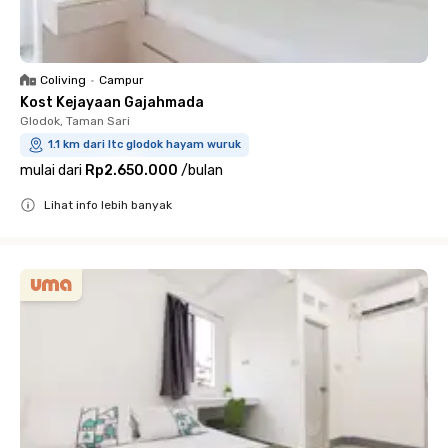
Coliving
•
Campur
Kost Kejayaan Gajahmada
Glodok, Taman Sari
1.1 km dari ltc glodok hayam wuruk
mulai dari
Rp2.650.000
/
bulan
Lihat info lebih banyak
Close