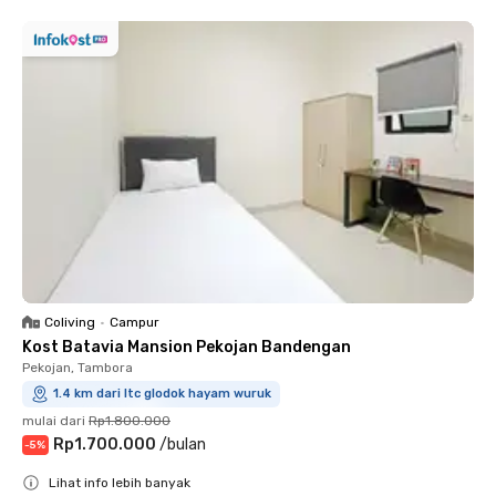
Coliving
•
Campur
Kost Batavia Mansion Pekojan Bandengan
Pekojan, Tambora
1.4 km dari ltc glodok hayam wuruk
mulai dari
Rp1.800.000
Rp1.700.000
/
bulan
-
5
%
Lihat info lebih banyak