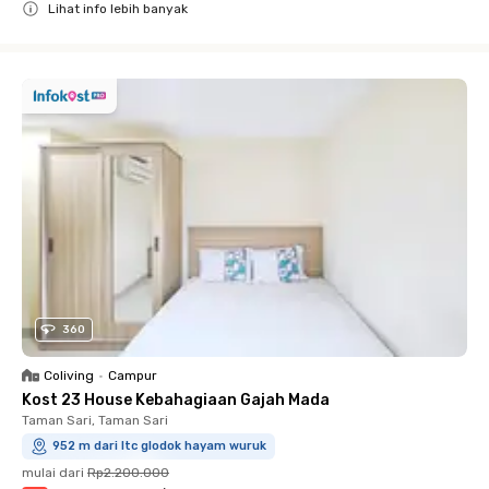
Lihat info lebih banyak
Close
360
Coliving
•
Campur
Kost 23 House Kebahagiaan Gajah Mada
Taman Sari, Taman Sari
952 m dari ltc glodok hayam wuruk
mulai dari
Rp2.200.000