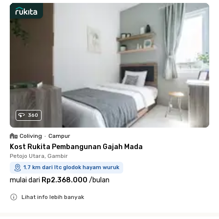
360
Coliving
•
Campur
Kost Rukita Pembangunan Gajah Mada
Petojo Utara, Gambir
1.7 km dari ltc glodok hayam wuruk
mulai dari
Rp2.368.000
/
bulan
Lihat info lebih banyak
Close