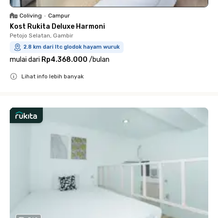
Coliving
•
Campur
Kost Rukita Deluxe Harmoni
Petojo Selatan, Gambir
2.8 km dari ltc glodok hayam wuruk
mulai dari
Rp4.368.000
/
bulan
Lihat info lebih banyak
Close