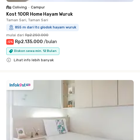
Coliving
•
Campur
Kost 100R Home Hayam Wuruk
Taman Sari, Taman Sari
855 m dari ltc glodok hayam wuruk
mulai dari
Rp2.250.000
Rp2.135.000
/
bulan
-
5
%
Diskon sewa min. 12 Bulan
Lihat info lebih banyak
Close