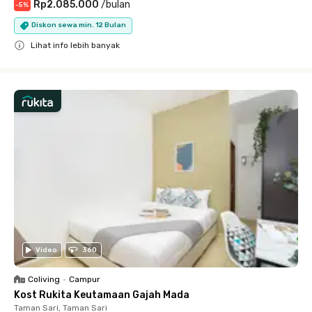
Rp2.085.000
/
bulan
-
5
%
Diskon sewa min. 12 Bulan
Lihat info lebih banyak
Close
Video
360
Coliving
•
Campur
Kost Rukita Keutamaan Gajah Mada
Taman Sari, Taman Sari