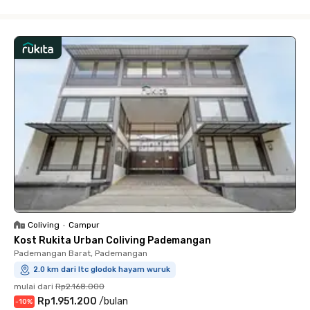
Close
Coliving
•
Campur
Kost Rukita Urban Coliving Pademangan
Pademangan Barat, Pademangan
2.0 km dari ltc glodok hayam wuruk
mulai dari
Rp2.168.000
Rp1.951.200
/
bulan
-
10
%