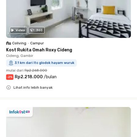
Video
360
Coliving
•
Campur
Kost Rukita Omah Roxy Cideng
Cideng, Gambir
3.1 km dari ltc glodok hayam wuruk
mulai dari
Rp2.268.000
Rp2.218.000
/
bulan
-
2
%
Lihat info lebih banyak
Close