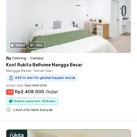
Video
360
Coliving
•
Campur
Kost Rukita Belhome Mangga Besar
Mangga Besar, Taman Sari
449 m dari ltc glodok hayam wuruk
mulai dari
Rp2.668.000
Rp2.408.000
/
bulan
-
9
%
Diskon sewa min. 12 Bulan
Lihat info lebih banyak
Close