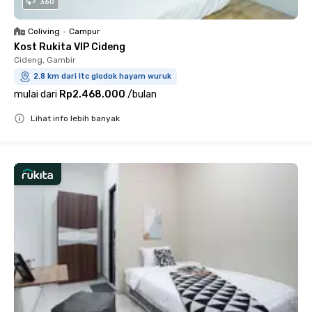
360
Coliving
•
Campur
Kost Rukita VIP Cideng
Cideng, Gambir
2.8 km dari ltc glodok hayam wuruk
mulai dari
Rp2.468.000
/
bulan
Lihat info lebih banyak
Close