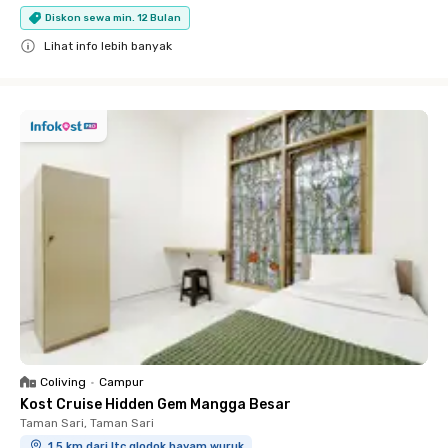
Diskon sewa min. 12 Bulan
Lihat info lebih banyak
Close
Coliving
•
Campur
Kost Cruise Hidden Gem Mangga Besar
Taman Sari, Taman Sari
1.5 km dari ltc glodok hayam wuruk