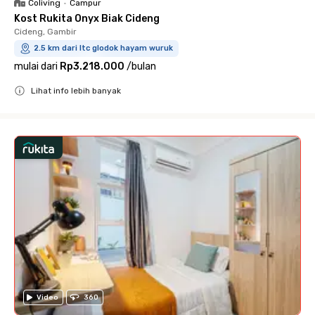
Coliving
•
Campur
Kost Rukita Onyx Biak Cideng
Cideng, Gambir
2.5 km dari ltc glodok hayam wuruk
mulai dari
Rp3.218.000
/
bulan
Lihat info lebih banyak
Close
Video
360