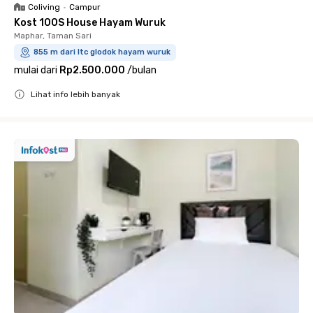
Coliving
•
Campur
Kost 100S House Hayam Wuruk
Maphar, Taman Sari
855 m dari ltc glodok hayam wuruk
mulai dari
Rp2.500.000
/
bulan
Lihat info lebih banyak
Close