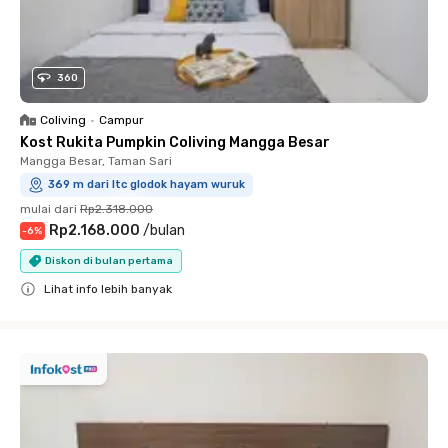
360
Coliving
•
Campur
Kost Rukita Pumpkin Coliving Mangga Besar
Mangga Besar, Taman Sari
369 m dari ltc glodok hayam wuruk
mulai dari
Rp2.318.000
Rp2.168.000
/
bulan
-
6
%
Diskon di bulan pertama
Lihat info lebih banyak
Close