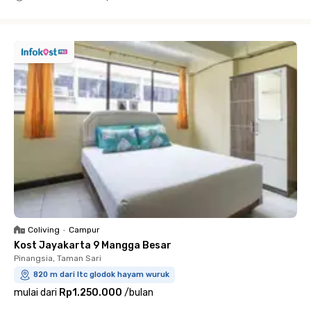
Close
Coliving
•
Campur
Kost Jayakarta 9 Mangga Besar
Pinangsia, Taman Sari
820 m dari ltc glodok hayam wuruk
mulai dari
Rp1.250.000
/
bulan