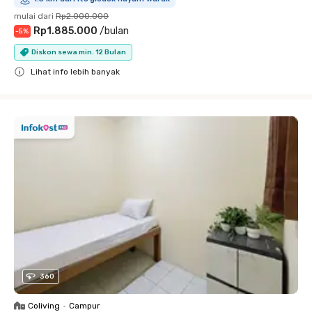
mulai dari
Rp2.000.000
Rp1.885.000
/
bulan
-
5
%
Diskon sewa min. 12 Bulan
Lihat info lebih banyak
Close
360
Coliving
•
Campur