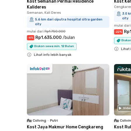
Kost Semanan Permai Residence
Kost Ke
Kalideres
Cengkare
Semanan, Kali Deres
3.0 k
city
5.6 km dari ciputra hospital citra garden
city
mulai dari
mulai dari
Rp1.750.000
Rp
-
22
%
Rp1.635.000
/
bulan
-
6
%
Diskon
Diskon sewa min. 12 Bulan
Lihat 
Lihat info lebih banyak
Close
Close
Vide
Coliving
•
Putri
Colivi
Kost Jaya Makmur Home Cengkareng
Kost Ru