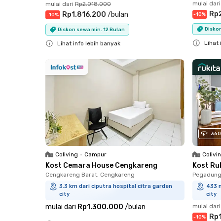
mulai dari
mulai dari
Rp2.018.000
Rp
Rp1.816.200
/
bulan
-
10
%
-
10
%
Diskon
Diskon sewa min. 12 Bulan
Lihat 
Lihat info lebih banyak
Close
Close
360
Coliving
•
Campur
Colivi
Kost Cemara House Cengkareng
Kost Ru
Cengkareng Barat, Cengkareng
Pegadunga
3.3 km dari ciputra hospital citra garden
433 m
city
city
mulai dari
Rp1.300.000
/
bulan
mulai dari
Rp
-
10
%