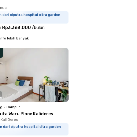
enda
m dari ciputra hospital citra garden
i
Rp3.368.000
/
bulan
info lebih banyak
ng
•
Campur
ita Waru Place Kalideres
 Kali Deres
m dari ciputra hospital citra garden