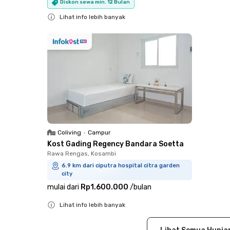
Diskon sewa min. 12 Bulan
Lihat info lebih banyak
Close
Coliving
•
Campur
Kost Gading Regency Bandara Soetta
Rawa Rengas, Kosambi
6.9 km dari ciputra hospital citra garden
city
mulai dari
Rp1.600.000
/
bulan
Lihat info lebih banyak
Close