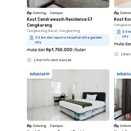
Coliving
•
Campur
Colivi
Kost Cendrawasih Residence 57
Kost Ko
Cengkareng
Cengkare
Cengkareng Barat, Cengkareng
3.4 k
city
3.2 km dari ciputra hospital citra garden
city
mulai dar
mulai dari
Rp1.750.000
/
bulan
Lihat 
Lihat info lebih banyak
Close
Close
Coliving
•
Campur
Colivi