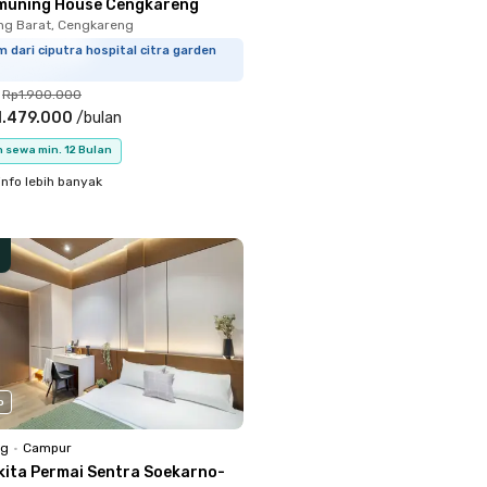
muning House Cengkareng
ng Barat, Cengkareng
m dari ciputra hospital citra garden
Rp1.900.000
1.479.000
/
bulan
 sewa min. 12 Bulan
info lebih banyak
o
ng
•
Campur
kita Permai Sentra Soekarno-