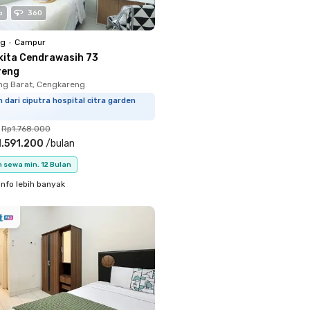
o
360
ng
•
Campur
kita Cendrawasih 73
reng
ng Barat, Cengkareng
m dari ciputra hospital citra garden
Rp1.768.000
.591.200
/
bulan
 sewa min. 12 Bulan
info lebih banyak