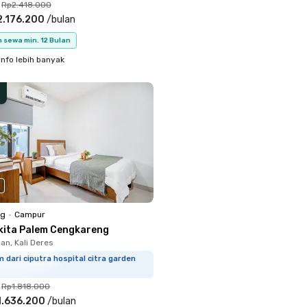
Rp2.418.000
2.176.200
/
bulan
 sewa min. 12 Bulan
info lebih banyak
ng
•
Campur
kita Palem Cengkareng
n, Kali Deres
 dari ciputra hospital citra garden
Rp1.818.000
1.636.200
/
bulan