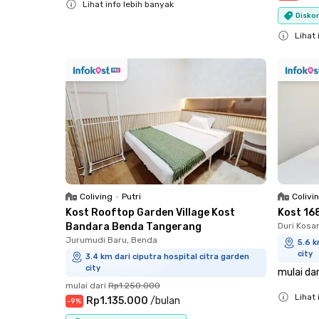
Lihat info lebih banyak
Diskon
Close
Lihat 
Close
Coliving
•
Putri
Colivi
Kost Rooftop Garden Village Kost
Kost 16
Bandara Benda Tangerang
Duri Kosa
Jurumudi Baru, Benda
5.6 k
city
3.4 km dari ciputra hospital citra garden
city
mulai dar
mulai dari
Rp1.250.000
Lihat 
Rp1.135.000
/
bulan
-
9
%
Close