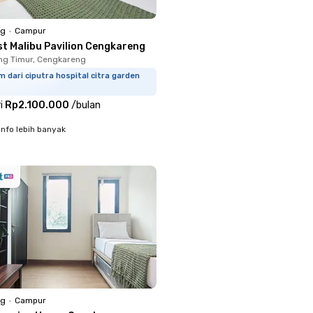
ng
•
Campur
st Malibu Pavilion Cengkareng
ng Timur, Cengkareng
m dari ciputra hospital citra garden
i
Rp2.100.000
/
bulan
info lebih banyak
ng
•
Campur