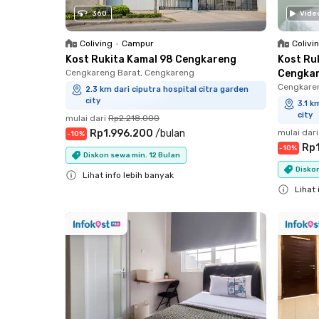
360
Vide
Coliving
•
Campur
Colivi
Kost Rukita Kamal 98 Cengkareng
Kost Ru
Cengkareng Barat, Cengkareng
Cengka
Cengkare
2.3 km dari ciputra hospital citra garden
city
3.1 k
city
mulai dari
Rp2.218.000
Rp1.996.200
/
bulan
mulai dari
-
10
%
Rp1
-
10
%
Diskon sewa min. 12 Bulan
Diskon
Lihat info lebih banyak
Lihat 
Close
Close