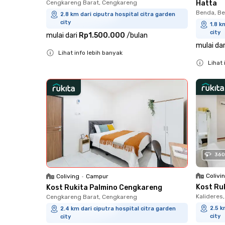
Cengkareng Barat, Cengkareng
Hatta
Benda, B
2.8 km dari ciputra hospital citra garden
city
1.8 k
city
mulai dari
Rp1.500.000
/
bulan
mulai dar
Lihat info lebih banyak
Lihat 
Close
Close
360
Colivi
Coliving
•
Campur
Kost Ruk
Kost Rukita Palmino Cengkareng
Kalideres,
Cengkareng Barat, Cengkareng
2.5 k
2.4 km dari ciputra hospital citra garden
city
city