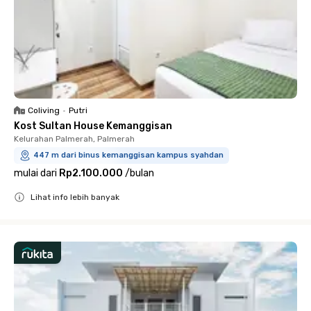
Coliving
•
Putri
Kost Sultan House Kemanggisan
Kelurahan Palmerah, Palmerah
447 m dari binus kemanggisan kampus syahdan
mulai dari
Rp2.100.000
/
bulan
Lihat info lebih banyak
Close