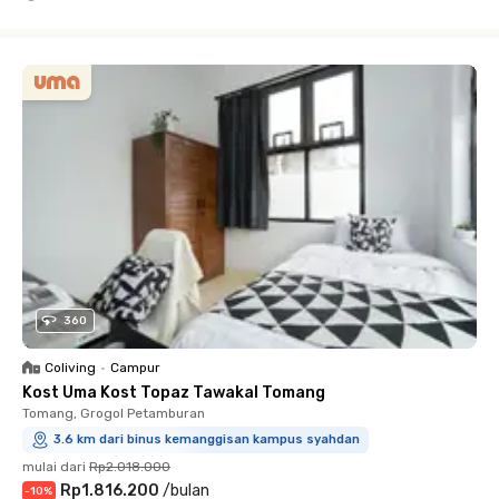
Close
360
Coliving
•
Campur
Kost Uma Kost Topaz Tawakal Tomang
Tomang, Grogol Petamburan
3.6 km dari binus kemanggisan kampus syahdan
mulai dari
Rp2.018.000
Rp1.816.200
/
bulan
-
10
%