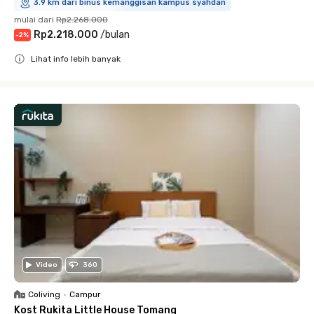
3.9 km dari binus kemanggisan kampus syahdan
mulai dari
Rp2.268.000
Rp2.218.000
/
bulan
-
2
%
Lihat info lebih banyak
Close
Video
360
Coliving
•
Campur
Kost Rukita Little House Tomang