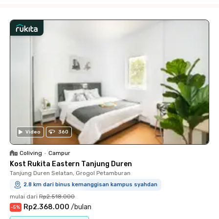
Close
Video
360
Coliving
•
Campur
Kost Rukita Eastern Tanjung Duren
Tanjung Duren Selatan, Grogol Petamburan
2.8 km dari binus kemanggisan kampus syahdan
mulai dari
Rp2.518.000
Rp2.368.000
/
bulan
-
5
%