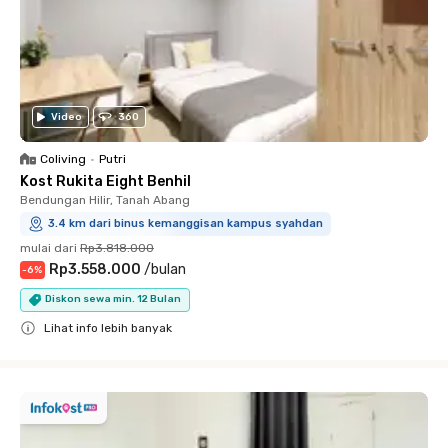
Video
360
Coliving
•
Putri
Kost Rukita Eight Benhil
Bendungan Hilir, Tanah Abang
3.4 km dari binus kemanggisan kampus syahdan
mulai dari
Rp3.818.000
Rp3.558.000
/
bulan
-
6
%
Diskon sewa min. 12 Bulan
Lihat info lebih banyak
Close