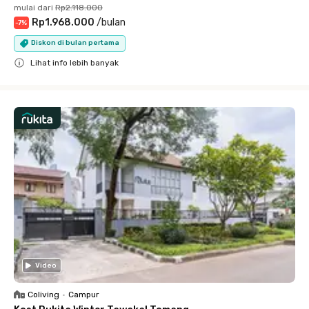
mulai dari
Rp2.118.000
Rp1.968.000
/
bulan
-
7
%
Diskon di bulan pertama
Lihat info lebih banyak
Close
Video
Coliving
•
Campur