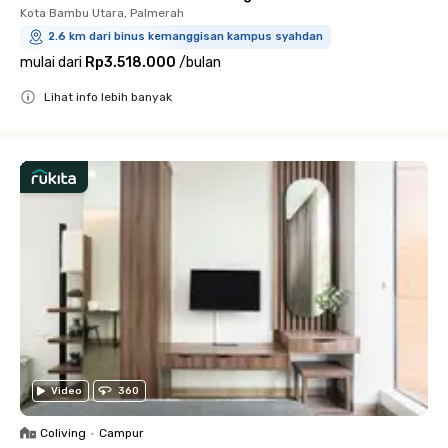
Kota Bambu Utara, Palmerah
2.6 km dari binus kemanggisan kampus syahdan
mulai dari
Rp3.518.000
/
bulan
Lihat info lebih banyak
Close
Video
360
Coliving
•
Campur