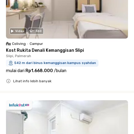
Video
360
Coliving
•
Campur
Kost Rukita Denali Kemanggisan Slipi
Slipi, Palmerah
542 m dari binus kemanggisan kampus syahdan
mulai dari
Rp1.668.000
/
bulan
Lihat info lebih banyak
Close