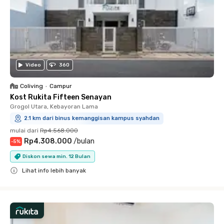
Video
360
Coliving
•
Campur
Kost Rukita Fifteen Senayan
Grogol Utara, Kebayoran Lama
2.1 km dari binus kemanggisan kampus syahdan
mulai dari
Rp4.568.000
Rp4.308.000
/
bulan
-
5
%
Diskon sewa min. 12 Bulan
Lihat info lebih banyak
Close