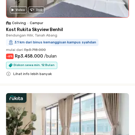
Video
360
Coliving
•
Campur
Kost Rukita Skyview Benhil
Bendungan Hilir, Tanah Abang
3.1 km dari binus kemanggisan kampus syahdan
mulai dari
Rp3.718.000
Rp3.458.000
/
bulan
-
6
%
Diskon sewa min. 12 Bulan
Lihat info lebih banyak
Close