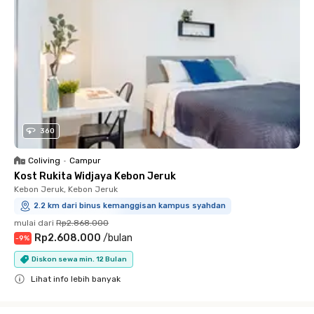
360
Coliving
•
Campur
Kost Rukita Widjaya Kebon Jeruk
Kebon Jeruk, Kebon Jeruk
2.2 km dari binus kemanggisan kampus syahdan
mulai dari
Rp2.868.000
Rp2.608.000
/
bulan
-
9
%
Diskon sewa min. 12 Bulan
Lihat info lebih banyak
Close