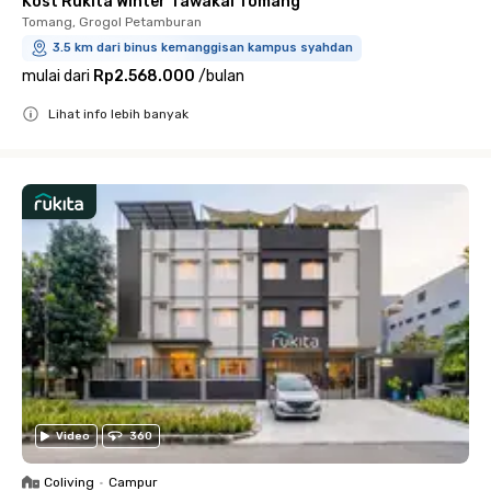
Kost Rukita Winter Tawakal Tomang
Tomang, Grogol Petamburan
3.5 km dari binus kemanggisan kampus syahdan
mulai dari
Rp2.568.000
/
bulan
Lihat info lebih banyak
Close
Video
360
Coliving
•
Campur