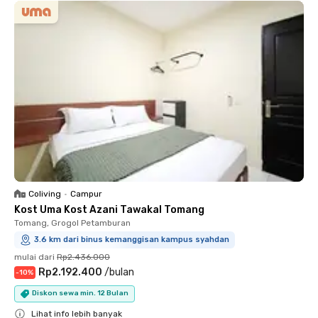
Coliving
•
Campur
Kost Uma Kost Azani Tawakal Tomang
Tomang, Grogol Petamburan
3.6 km dari binus kemanggisan kampus syahdan
mulai dari
Rp2.436.000
Rp2.192.400
/
bulan
-
10
%
Diskon sewa min. 12 Bulan
Lihat info lebih banyak