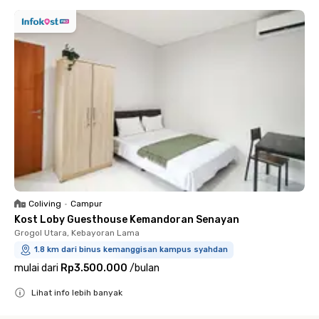
Coliving
•
Campur
Kost Loby Guesthouse Kemandoran Senayan
Grogol Utara, Kebayoran Lama
1.8 km dari binus kemanggisan kampus syahdan
mulai dari
Rp3.500.000
/
bulan
Lihat info lebih banyak
Close