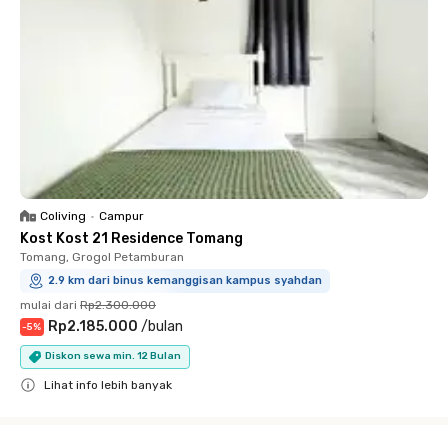
Coliving
•
Campur
Kost Kost 21 Residence Tomang
Tomang, Grogol Petamburan
2.9 km dari binus kemanggisan kampus syahdan
mulai dari
Rp2.300.000
Rp2.185.000
/
bulan
-
5
%
Diskon sewa min. 12 Bulan
Lihat info lebih banyak
Close