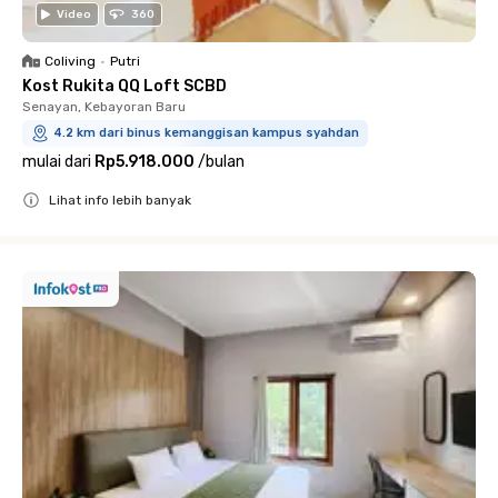
Video
360
Coliving
•
Putri
Kost Rukita QQ Loft SCBD
Senayan, Kebayoran Baru
4.2 km dari binus kemanggisan kampus syahdan
mulai dari
Rp5.918.000
/
bulan
Lihat info lebih banyak
Close