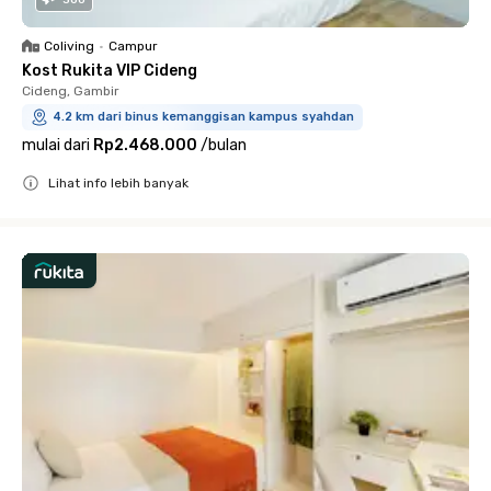
Coliving
•
Campur
Kost Rukita VIP Cideng
Cideng, Gambir
4.2 km dari binus kemanggisan kampus syahdan
mulai dari
Rp2.468.000
/
bulan
Lihat info lebih banyak
Close