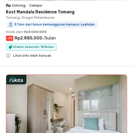
Coliving
•
Campur
Kost Mandala Residence Tomang
Tomang, Grogol Petamburan
3.1 km dari binus kemanggisan kampus syahdan
mulai dari
Rp3.000.000
Rp2.885.000
/
bulan
-
3
%
Diskon sewa min. 12 Bulan
Lihat info lebih banyak
Close