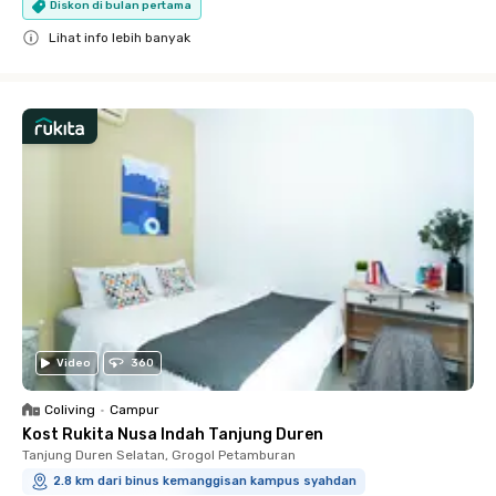
Diskon di bulan pertama
Lihat info lebih banyak
Close
Video
360
Coliving
•
Campur
Kost Rukita Nusa Indah Tanjung Duren
Tanjung Duren Selatan, Grogol Petamburan
2.8 km dari binus kemanggisan kampus syahdan