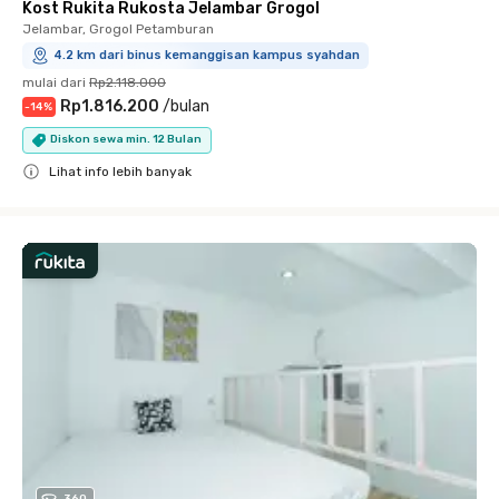
Kost Rukita Rukosta Jelambar Grogol
Jelambar, Grogol Petamburan
4.2 km dari binus kemanggisan kampus syahdan
mulai dari
Rp2.118.000
Rp1.816.200
/
bulan
-
14
%
Diskon sewa min. 12 Bulan
Lihat info lebih banyak
Close
360