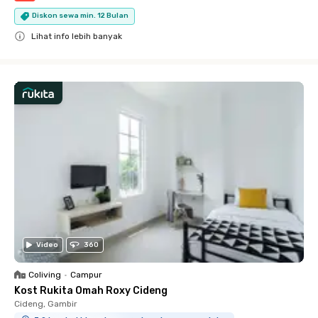
Diskon sewa min. 12 Bulan
Lihat info lebih banyak
Close
Video
360
Coliving
•
Campur
Kost Rukita Omah Roxy Cideng
Cideng, Gambir