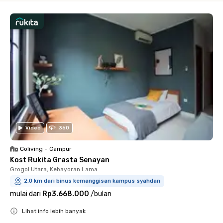
Video
360
Coliving
•
Campur
Kost Rukita Grasta Senayan
Grogol Utara, Kebayoran Lama
2.0 km dari binus kemanggisan kampus syahdan
mulai dari
Rp3.668.000
/
bulan
Lihat info lebih banyak