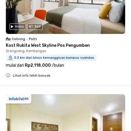
Video
360
Coliving
•
Putri
Kost Rukita West Skyline Pos Pengumben
Srengseng, Kembangan
3.3 km dari binus kemanggisan kampus syahdan
mulai dari
Rp2.118.000
/
bulan
Lihat info lebih banyak
Close