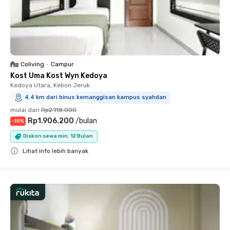
Coliving
•
Campur
Kost Uma Kost Wyn Kedoya
Kedoya Utara, Kebon Jeruk
4.4 km dari binus kemanggisan kampus syahdan
mulai dari
Rp2.118.000
Rp1.906.200
/
bulan
-
10
%
Diskon sewa min. 12 Bulan
Lihat info lebih banyak
Close