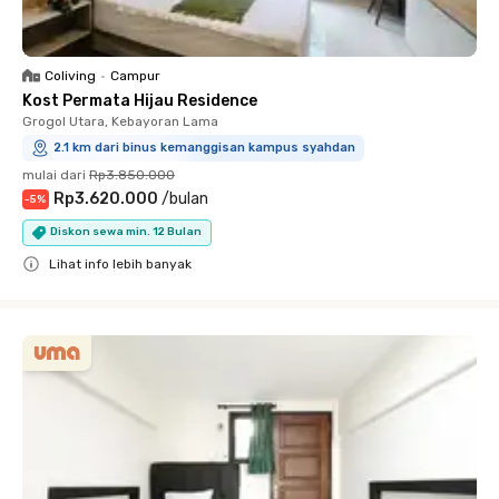
Coliving
•
Campur
Kost Permata Hijau Residence
Grogol Utara, Kebayoran Lama
2.1 km dari binus kemanggisan kampus syahdan
mulai dari
Rp3.850.000
Rp3.620.000
/
bulan
-
5
%
Diskon sewa min. 12 Bulan
Lihat info lebih banyak
Close