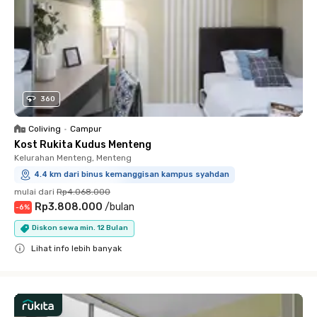
360
Coliving
•
Campur
Kost Rukita Kudus Menteng
Kelurahan Menteng, Menteng
4.4 km dari binus kemanggisan kampus syahdan
mulai dari
Rp4.068.000
Rp3.808.000
/
bulan
-
6
%
Diskon sewa min. 12 Bulan
Lihat info lebih banyak
Close