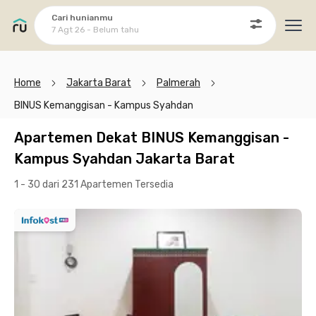
Cari hunianmu
7 Agt 26 - Belum tahu
Ope
Home
Jakarta Barat
Palmerah
BINUS Kemanggisan - Kampus Syahdan
Apartemen Dekat BINUS Kemanggisan -
Kampus Syahdan Jakarta Barat
1 - 30 dari 231 Apartemen
Tersedia