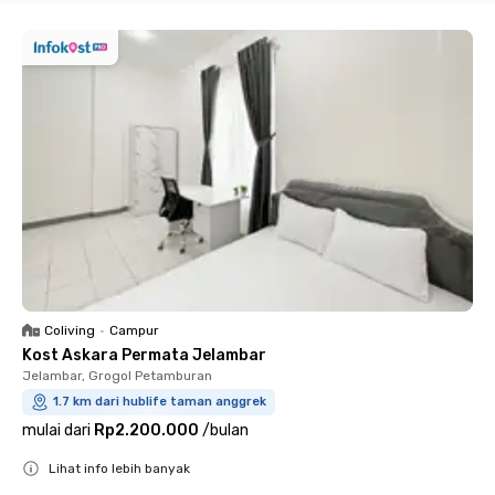
Coliving
•
Campur
Kost Askara Permata Jelambar
Jelambar, Grogol Petamburan
1.7 km dari hublife taman anggrek
mulai dari
Rp2.200.000
/
bulan
Lihat info lebih banyak
Close