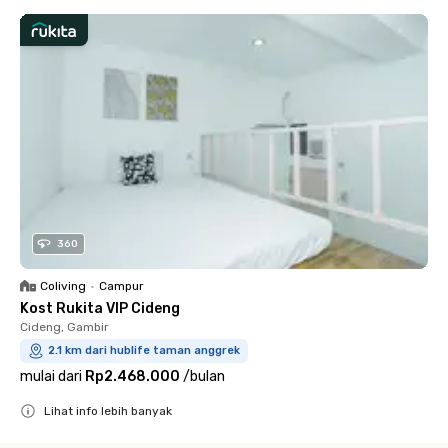
360
Coliving
•
Campur
Kost Rukita VIP Cideng
Cideng, Gambir
2.1 km dari hublife taman anggrek
mulai dari
Rp2.468.000
/
bulan
Lihat info lebih banyak
Close