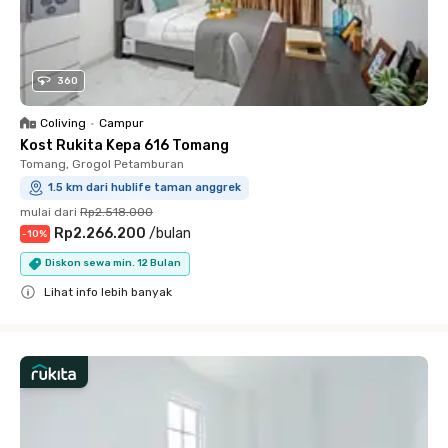
360
Coliving
•
Campur
Kost Rukita Kepa 616 Tomang
Tomang, Grogol Petamburan
1.5 km dari hublife taman anggrek
mulai dari
Rp2.518.000
Rp2.266.200
/
bulan
-
10
%
Diskon sewa min. 12 Bulan
Lihat info lebih banyak
Close