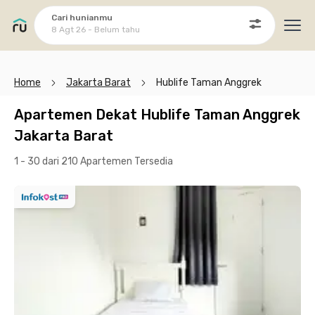
Cari hunianmu
8 Agt 26 - Belum tahu
Ope
Home
Jakarta Barat
Hublife Taman Anggrek
Apartemen Dekat Hublife Taman Anggrek
Jakarta Barat
1 - 30 dari 210 Apartemen
Tersedia