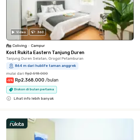
Video
360
Coliving
•
Campur
Kost Rukita Eastern Tanjung Duren
Tanjung Duren Selatan, Grogol Petamburan
864 m dari hublife taman anggrek
mulai dari
Rp2.518.000
Rp2.368.000
/
bulan
-
5
%
Diskon di bulan pertama
Lihat info lebih banyak
Close