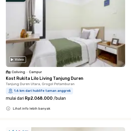
Video
Coliving
•
Campur
Kost Rukita Lilo Living Tanjung Duren
Tanjung Duren Utara, Grogol Petamburan
1.6 km dari hublife taman anggrek
mulai dari
Rp2.068.000
/
bulan
Lihat info lebih banyak
Close