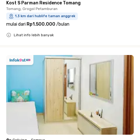
Kost S Parman Residence Tomang
Tomang, Grogol Petamburan
1.3 km dari hublife taman anggrek
mulai dari
Rp1.500.000
/
bulan
Lihat info lebih banyak
Close