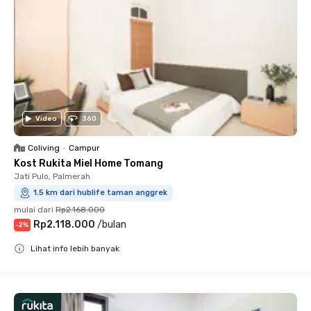
Video
360
Coliving
•
Campur
Kost Rukita Miel Home Tomang
Jati Pulo, Palmerah
1.5 km dari hublife taman anggrek
mulai dari
Rp2.168.000
Rp2.118.000
/
bulan
-
2
%
Lihat info lebih banyak
Close