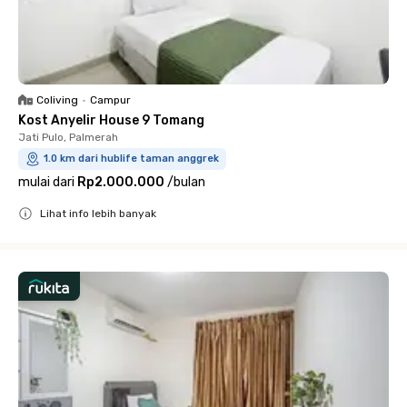
Coliving
•
Campur
Kost Anyelir House 9 Tomang
Jati Pulo, Palmerah
1.0 km dari hublife taman anggrek
mulai dari
Rp2.000.000
/
bulan
Lihat info lebih banyak
Close