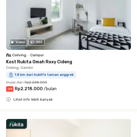
Video
360
Coliving
•
Campur
Kost Rukita Omah Roxy Cideng
Cideng, Gambir
1.8 km dari hublife taman anggrek
mulai dari
Rp2.268.000
Rp2.218.000
/
bulan
-
2
%
Lihat info lebih banyak
Close