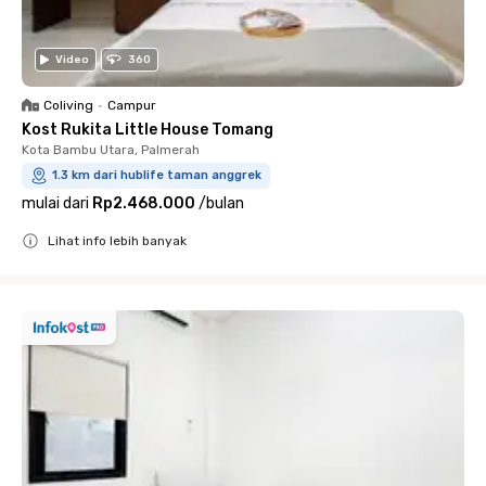
Video
360
Coliving
•
Campur
Kost Rukita Little House Tomang
Kota Bambu Utara, Palmerah
1.3 km dari hublife taman anggrek
mulai dari
Rp2.468.000
/
bulan
Lihat info lebih banyak
Close