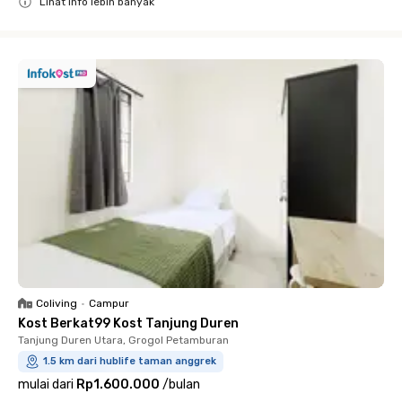
Lihat info lebih banyak
Close
Coliving
•
Campur
Kost Berkat99 Kost Tanjung Duren
Tanjung Duren Utara, Grogol Petamburan
1.5 km dari hublife taman anggrek
mulai dari
Rp1.600.000
/
bulan