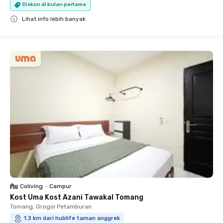
Diskon di bulan pertama
Lihat info lebih banyak
Close
Coliving
•
Campur
Kost Uma Kost Azani Tawakal Tomang
Tomang, Grogol Petamburan
1.3 km dari hublife taman anggrek