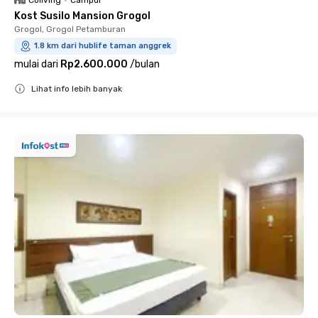
Coliving
•
Campur
Kost Susilo Mansion Grogol
Grogol, Grogol Petamburan
1.8 km dari hublife taman anggrek
mulai dari
Rp2.600.000
/
bulan
Lihat info lebih banyak
Close