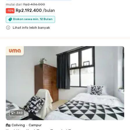
mulai dari
Rp2.436.000
Rp2.192.400
/
bulan
-
10
%
Diskon sewa min. 12 Bulan
Lihat info lebih banyak
Close
360
Coliving
•
Campur