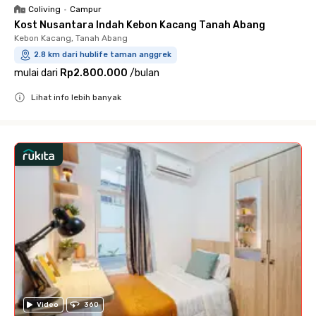
Coliving
•
Campur
Kost Nusantara Indah Kebon Kacang Tanah Abang
Kebon Kacang, Tanah Abang
2.8 km dari hublife taman anggrek
mulai dari
Rp2.800.000
/
bulan
Lihat info lebih banyak
Close
Video
360