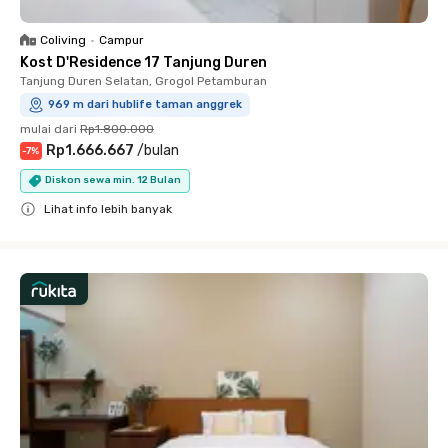
Coliving
•
Campur
Kost D'Residence 17 Tanjung Duren
Tanjung Duren Selatan, Grogol Petamburan
969 m dari hublife taman anggrek
mulai dari
Rp1.800.000
Rp1.666.667
/
bulan
-
7
%
Diskon sewa min. 12 Bulan
Lihat info lebih banyak
Close