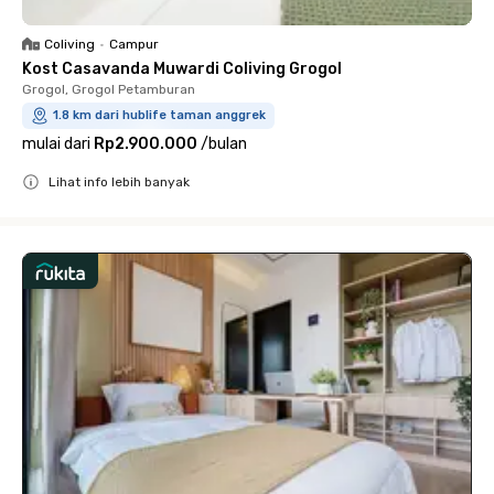
Coliving
•
Campur
Kost Casavanda Muwardi Coliving Grogol
Grogol, Grogol Petamburan
1.8 km dari hublife taman anggrek
mulai dari
Rp2.900.000
/
bulan
Lihat info lebih banyak
Close