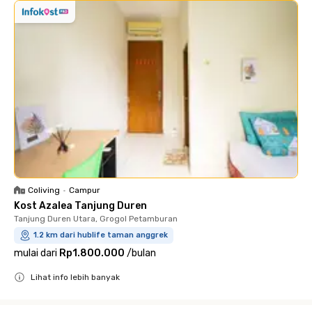
Coliving
•
Campur
Kost Azalea Tanjung Duren
Tanjung Duren Utara, Grogol Petamburan
1.2 km dari hublife taman anggrek
mulai dari
Rp1.800.000
/
bulan
Lihat info lebih banyak
Close