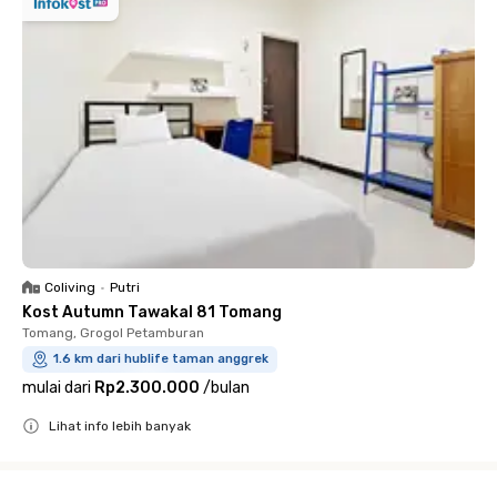
Coliving
•
Putri
Kost Autumn Tawakal 81 Tomang
Tomang, Grogol Petamburan
1.6 km dari hublife taman anggrek
mulai dari
Rp2.300.000
/
bulan
Lihat info lebih banyak
Close