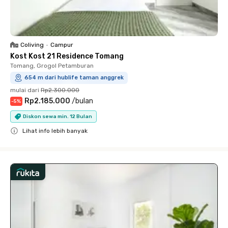
Coliving
•
Campur
Kost Kost 21 Residence Tomang
Tomang, Grogol Petamburan
654 m dari hublife taman anggrek
mulai dari
Rp2.300.000
Rp2.185.000
/
bulan
-
5
%
Diskon sewa min. 12 Bulan
Lihat info lebih banyak
Close