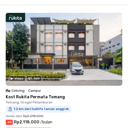
Close
Video
360
Coliving
•
Campur
Kost Rukita Permata Tomang
Tomang, Grogol Petamburan
1.2 km dari hublife taman anggrek
mulai dari
Rp2.218.000
Rp2.118.000
/
bulan
-
4
%