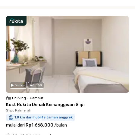
Close
Video
360
Coliving
•
Campur
Kost Rukita Denali Kemanggisan Slipi
Slipi, Palmerah
1.8 km dari hublife taman anggrek
mulai dari
Rp1.668.000
/
bulan