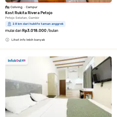
Coliving
•
Campur
Kost Rukita Rivera Petojo
Petojo Selatan, Gambir
2.8 km dari hublife taman anggrek
mulai dari
Rp3.018.000
/
bulan
Lihat info lebih banyak
Close