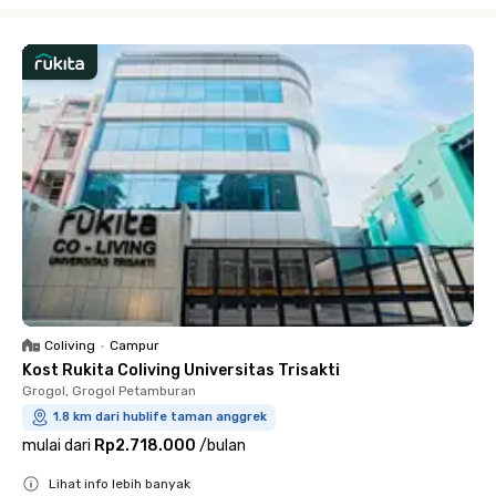
Coliving
•
Campur
Kost Rukita Coliving Universitas Trisakti
Grogol, Grogol Petamburan
1.8 km dari hublife taman anggrek
mulai dari
Rp2.718.000
/
bulan
Lihat info lebih banyak