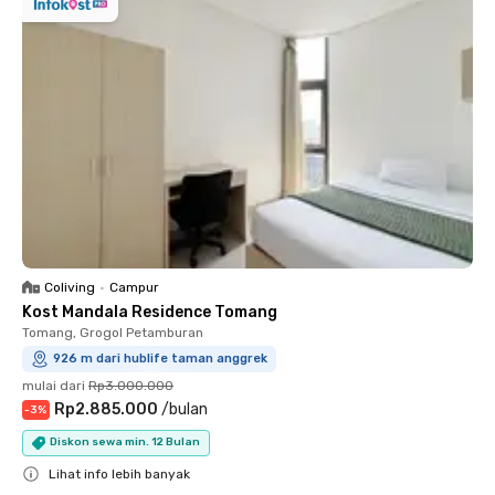
Coliving
•
Campur
Kost Mandala Residence Tomang
Tomang, Grogol Petamburan
926 m dari hublife taman anggrek
mulai dari
Rp3.000.000
Rp2.885.000
/
bulan
-
3
%
Diskon sewa min. 12 Bulan
Lihat info lebih banyak