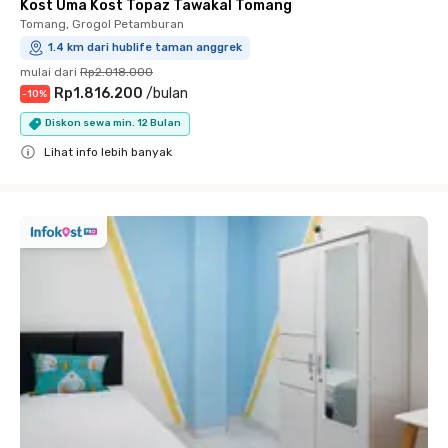
Kost Uma Kost Topaz Tawakal Tomang
Tomang, Grogol Petamburan
1.4 km dari hublife taman anggrek
mulai dari
Rp2.018.000
Rp1.816.200
/
bulan
-
10
%
Diskon sewa min. 12 Bulan
Lihat info lebih banyak
Close