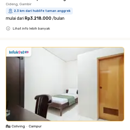
Cideng, Gambir
2.3 km dari hublife taman anggrek
mulai dari
Rp3.218.000
/
bulan
Lihat info lebih banyak
Close
Coliving
•
Campur