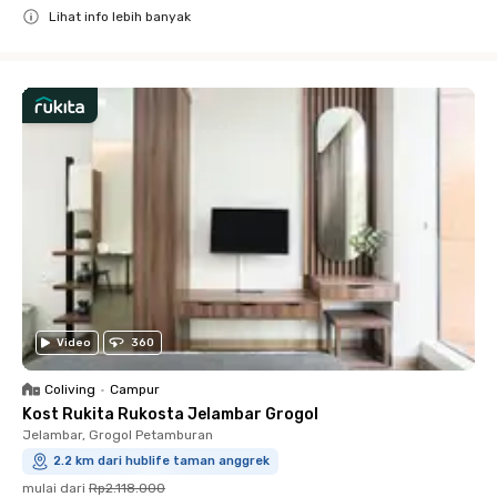
Lihat info lebih banyak
Close
Video
360
Coliving
•
Campur
Kost Rukita Rukosta Jelambar Grogol
Jelambar, Grogol Petamburan
2.2 km dari hublife taman anggrek
mulai dari
Rp2.118.000