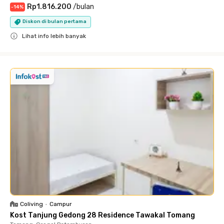
Rp1.816.200
/
bulan
-
14
%
Diskon di bulan pertama
Lihat info lebih banyak
Close
Coliving
•
Campur
Kost Tanjung Gedong 28 Residence Tawakal Tomang