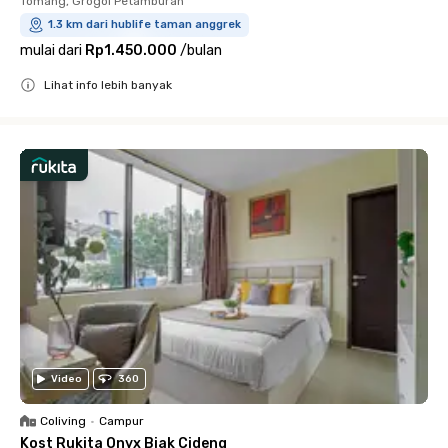
Tomang, Grogol Petamburan
1.3 km dari hublife taman anggrek
mulai dari
Rp1.450.000
/
bulan
Lihat info lebih banyak
Close
Video
360
Coliving
•
Campur
Kost Rukita Onyx Biak Cideng