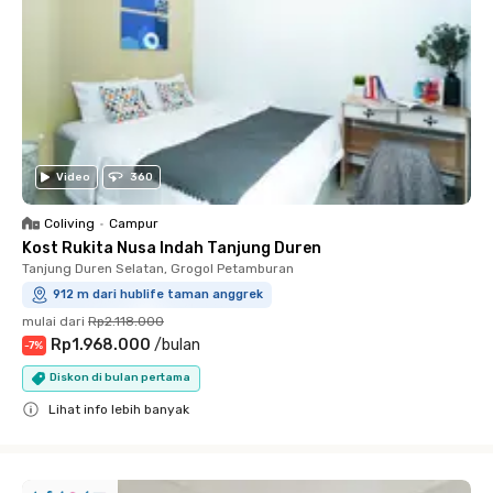
Video
360
Coliving
•
Campur
Kost Rukita Nusa Indah Tanjung Duren
Tanjung Duren Selatan, Grogol Petamburan
912 m dari hublife taman anggrek
mulai dari
Rp2.118.000
Rp1.968.000
/
bulan
-
7
%
Diskon di bulan pertama
Lihat info lebih banyak
Close