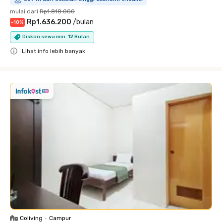
mulai dari
Rp1.818.000
Rp1.636.200
/
bulan
-
10
%
Diskon sewa min. 12 Bulan
Lihat info lebih banyak
Close
Coliving
•
Campur