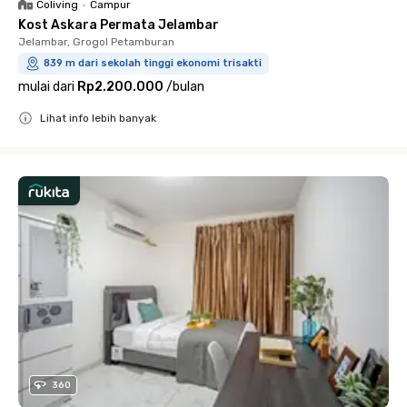
Coliving
•
Campur
Kost Askara Permata Jelambar
Jelambar, Grogol Petamburan
839 m dari sekolah tinggi ekonomi trisakti
mulai dari
Rp2.200.000
/
bulan
Lihat info lebih banyak
Close
360