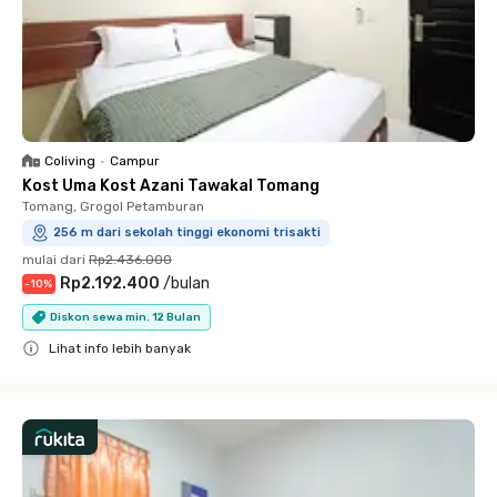
Coliving
•
Campur
Kost Uma Kost Azani Tawakal Tomang
Tomang, Grogol Petamburan
256 m dari sekolah tinggi ekonomi trisakti
mulai dari
Rp2.436.000
Rp2.192.400
/
bulan
-
10
%
Diskon sewa min. 12 Bulan
Lihat info lebih banyak
Close