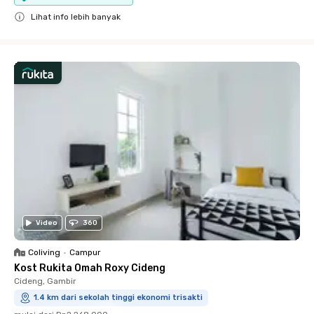
Lihat info lebih banyak
Close
Video
360
Coliving
•
Campur
Kost Rukita Omah Roxy Cideng
Cideng, Gambir
1.4 km dari sekolah tinggi ekonomi trisakti