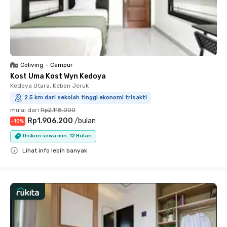
Coliving
•
Campur
Kost Uma Kost Wyn Kedoya
Kedoya Utara, Kebon Jeruk
2.5 km dari sekolah tinggi ekonomi trisakti
mulai dari
Rp2.118.000
Rp1.906.200
/
bulan
-
10
%
Diskon sewa min. 12 Bulan
Lihat info lebih banyak
Close