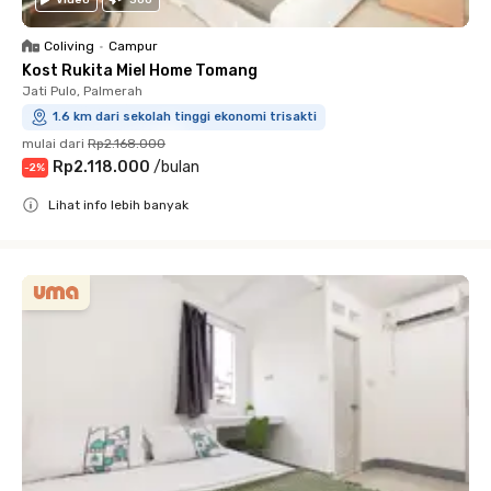
Video
360
Coliving
•
Campur
Kost Rukita Miel Home Tomang
Jati Pulo, Palmerah
1.6 km dari sekolah tinggi ekonomi trisakti
mulai dari
Rp2.168.000
Rp2.118.000
/
bulan
-
2
%
Lihat info lebih banyak
Close