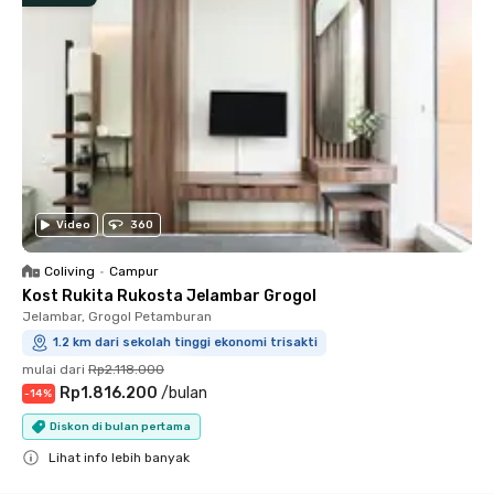
Video
360
Coliving
•
Campur
Kost Rukita Rukosta Jelambar Grogol
Jelambar, Grogol Petamburan
1.2 km dari sekolah tinggi ekonomi trisakti
mulai dari
Rp2.118.000
Rp1.816.200
/
bulan
-
14
%
Diskon di bulan pertama
Lihat info lebih banyak
Close