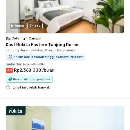
Video
360
Coliving
•
Campur
Kost Rukita Eastern Tanjung Duren
Tanjung Duren Selatan, Grogol Petamburan
1.1 km dari sekolah tinggi ekonomi trisakti
mulai dari
Rp2.518.000
Rp2.368.000
/
bulan
-
5
%
Diskon di bulan pertama
Lihat info lebih banyak
Close