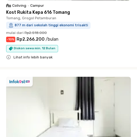
Coliving
•
Campur
Kost Rukita Kepa 616 Tomang
Tomang, Grogol Petamburan
877 m dari sekolah tinggi ekonomi trisakti
mulai dari
Rp2.518.000
Rp2.266.200
/
bulan
-
10
%
Diskon sewa min. 12 Bulan
Lihat info lebih banyak
Close