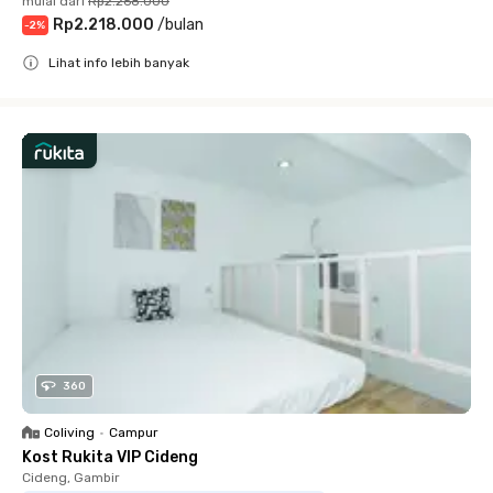
mulai dari
Rp2.268.000
Rp2.218.000
/
bulan
-
2
%
Lihat info lebih banyak
Close
360
Coliving
•
Campur
Kost Rukita VIP Cideng
Cideng, Gambir