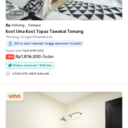
360
Coliving
•
Campur
Kost Uma Kost Topaz Tawakal Tomang
Tomang, Grogol Petamburan
201 m dari sekolah tinggi ekonomi trisakti
mulai dari
Rp2.018.000
Rp1.816.200
/
bulan
-
10
%
Diskon sewa min. 12 Bulan
Lihat info lebih banyak
Close