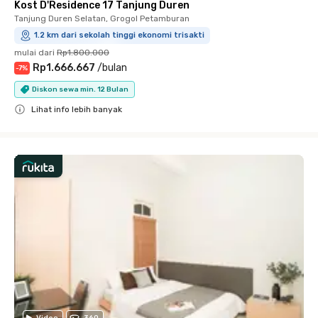
Kost D'Residence 17 Tanjung Duren
Tanjung Duren Selatan, Grogol Petamburan
1.2 km dari sekolah tinggi ekonomi trisakti
mulai dari
Rp1.800.000
Rp1.666.667
/
bulan
-
7
%
Diskon sewa min. 12 Bulan
Lihat info lebih banyak
Close