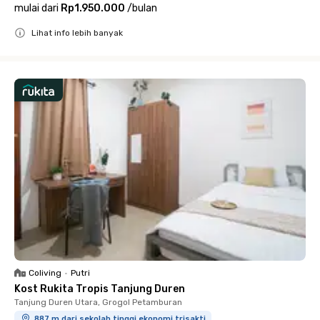
mulai dari
Rp1.950.000
/
bulan
Lihat info lebih banyak
Close
Coliving
•
Putri
Kost Rukita Tropis Tanjung Duren
Tanjung Duren Utara, Grogol Petamburan
887 m dari sekolah tinggi ekonomi trisakti