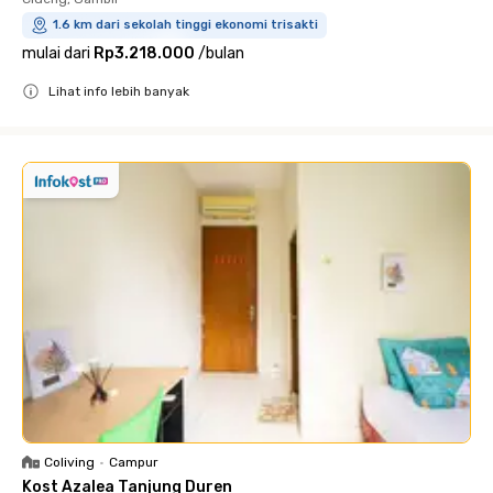
1.6 km dari sekolah tinggi ekonomi trisakti
mulai dari
Rp3.218.000
/
bulan
Lihat info lebih banyak
Close
Coliving
•
Campur
Kost Azalea Tanjung Duren