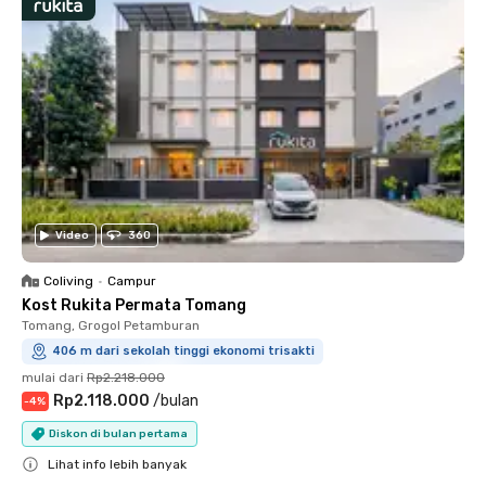
Video
360
Coliving
•
Campur
Kost Rukita Permata Tomang
Tomang, Grogol Petamburan
406 m dari sekolah tinggi ekonomi trisakti
mulai dari
Rp2.218.000
Rp2.118.000
/
bulan
-
4
%
Diskon di bulan pertama
Lihat info lebih banyak