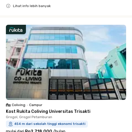
Lihat info lebih banyak
Close
Coliving
•
Campur
Kost Rukita Coliving Universitas Trisakti
Grogol, Grogol Petamburan
454 m dari sekolah tinggi ekonomi trisakti
mulai dari
Rp2.718.000
/
bulan