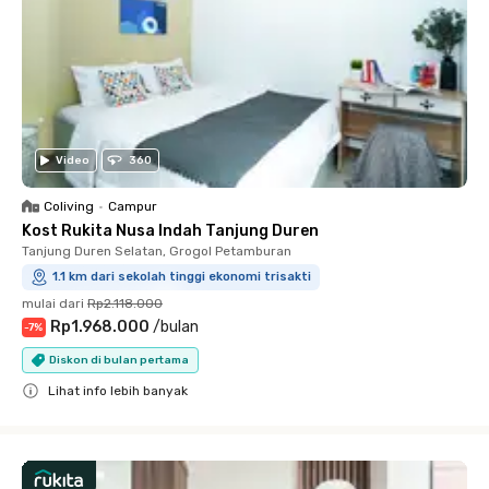
Video
360
Coliving
•
Campur
Kost Rukita Nusa Indah Tanjung Duren
Tanjung Duren Selatan, Grogol Petamburan
1.1 km dari sekolah tinggi ekonomi trisakti
mulai dari
Rp2.118.000
Rp1.968.000
/
bulan
-
7
%
Diskon di bulan pertama
Lihat info lebih banyak
Close