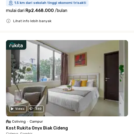
1.5 km dari sekolah tinggi ekonomi trisakti
mulai dari
Rp2.468.000
/
bulan
Lihat info lebih banyak
Close
Video
360
Coliving
•
Campur
Kost Rukita Onyx Biak Cideng
Cideng, Gambir