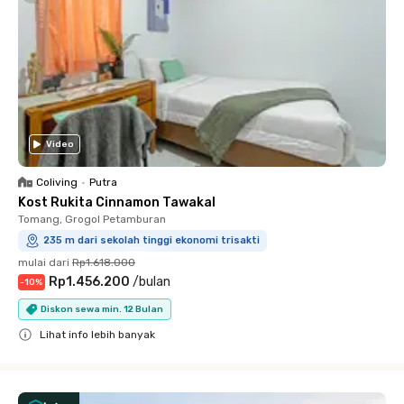
Video
Coliving
•
Putra
Kost Rukita Cinnamon Tawakal
Tomang, Grogol Petamburan
235 m dari sekolah tinggi ekonomi trisakti
mulai dari
Rp1.618.000
Rp1.456.200
/
bulan
-
10
%
Diskon sewa min. 12 Bulan
Lihat info lebih banyak
Close