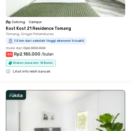
Coliving
•
Campur
Kost Kost 21 Residence Tomang
Tomang, Grogol Petamburan
1.0 km dari sekolah tinggi ekonomi trisakti
mulai dari
Rp2.300.000
Rp2.185.000
/
bulan
-
5
%
Diskon sewa min. 12 Bulan
Lihat info lebih banyak
Close