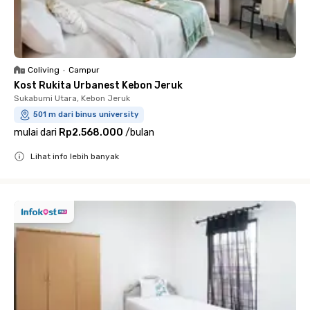
Coliving
•
Campur
Kost Rukita Urbanest Kebon Jeruk
Sukabumi Utara, Kebon Jeruk
501 m dari binus university
mulai dari
Rp2.568.000
/
bulan
Lihat info lebih banyak
Close