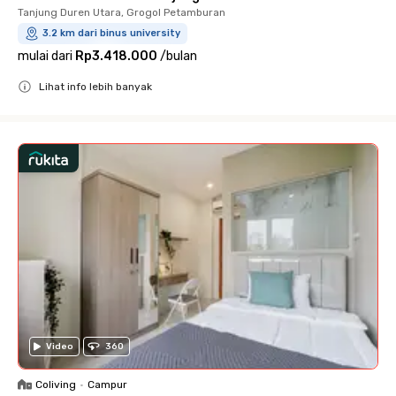
Tanjung Duren Utara, Grogol Petamburan
3.2 km dari binus university
mulai dari
Rp3.418.000
/
bulan
Lihat info lebih banyak
Close
Video
360
Coliving
•
Campur