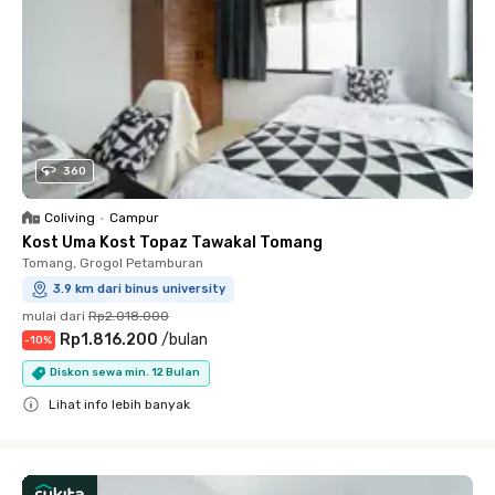
360
Coliving
•
Campur
Kost Uma Kost Topaz Tawakal Tomang
Tomang, Grogol Petamburan
3.9 km dari binus university
mulai dari
Rp2.018.000
Rp1.816.200
/
bulan
-
10
%
Diskon sewa min. 12 Bulan
Lihat info lebih banyak
Close