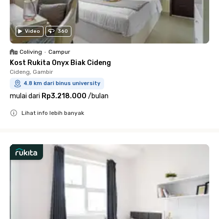
Video
360
Coliving
•
Campur
Kost Rukita Onyx Biak Cideng
Cideng, Gambir
4.8 km dari binus university
mulai dari
Rp3.218.000
/
bulan
Lihat info lebih banyak
Close