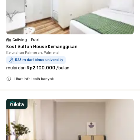
Coliving
•
Putri
Kost Sultan House Kemanggisan
Kelurahan Palmerah, Palmerah
523 m dari binus university
mulai dari
Rp2.100.000
/
bulan
Lihat info lebih banyak
Close