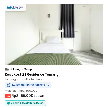
Coliving
•
Campur
Kost Kost 21 Residence Tomang
Tomang, Grogol Petamburan
3.2 km dari binus university
mulai dari
Rp2.300.000
Rp2.185.000
/
bulan
-
5
%
Diskon sewa min. 12 Bulan