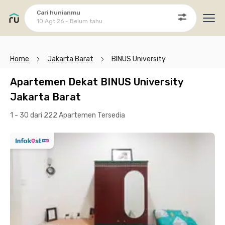
Cari hunianmu
10 Agt 26 - Belum tahu
Ope
Home
Jakarta Barat
BINUS University
Apartemen Dekat BINUS University
Jakarta Barat
1 - 30 dari 222 Apartemen
Tersedia