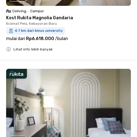
Coliving
•
Campur
Kost Rukita Magnolia Gandaria
Kramat Pela, Kebayoran Baru
4.7 km dari binus university
mulai dari
Rp6.618.000
/
bulan
Lihat info lebih banyak
Close