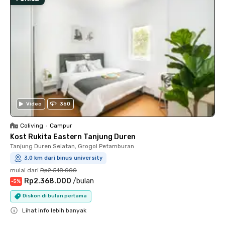
Video
360
Coliving
•
Campur
Kost Rukita Eastern Tanjung Duren
Tanjung Duren Selatan, Grogol Petamburan
3.0 km dari binus university
mulai dari
Rp2.518.000
Rp2.368.000
/
bulan
-
5
%
Diskon di bulan pertama
Lihat info lebih banyak
Close