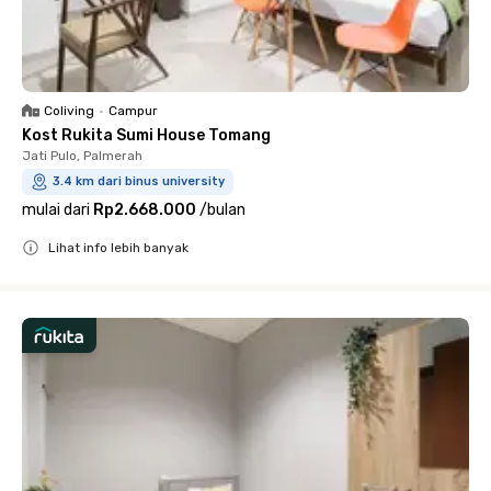
Coliving
•
Campur
Kost Rukita Sumi House Tomang
Jati Pulo, Palmerah
3.4 km dari binus university
mulai dari
Rp2.668.000
/
bulan
Lihat info lebih banyak
Close