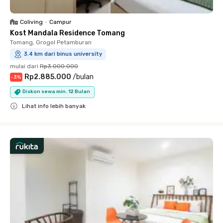
Coliving
•
Campur
Kost Mandala Residence Tomang
Tomang, Grogol Petamburan
3.4 km dari binus university
mulai dari
Rp3.000.000
Rp2.885.000
/
bulan
-
3
%
Diskon sewa min. 12 Bulan
Lihat info lebih banyak
Close