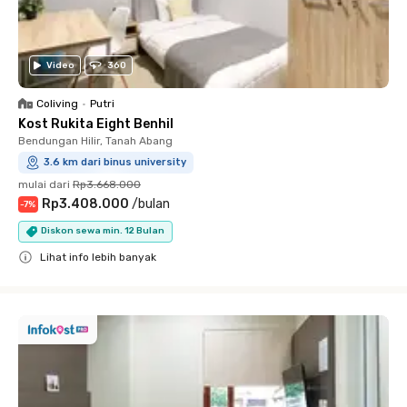
Video
360
Coliving
•
Putri
Kost Rukita Eight Benhil
Bendungan Hilir, Tanah Abang
3.6 km dari binus university
mulai dari
Rp3.668.000
Rp3.408.000
/
bulan
-
7
%
Diskon sewa min. 12 Bulan
Lihat info lebih banyak
Close