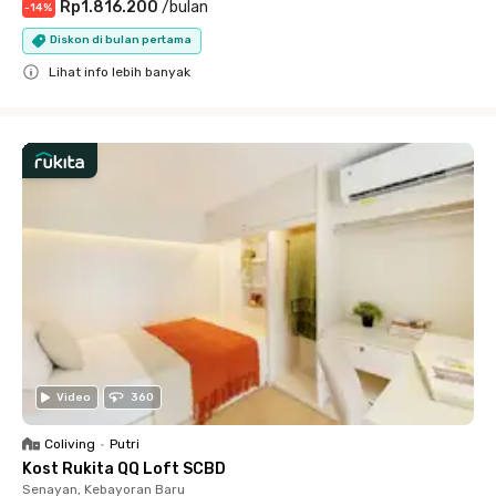
Rp1.816.200
/
bulan
-
14
%
Diskon di bulan pertama
Lihat info lebih banyak
Close
Video
360
Coliving
•
Putri
Kost Rukita QQ Loft SCBD
Senayan, Kebayoran Baru