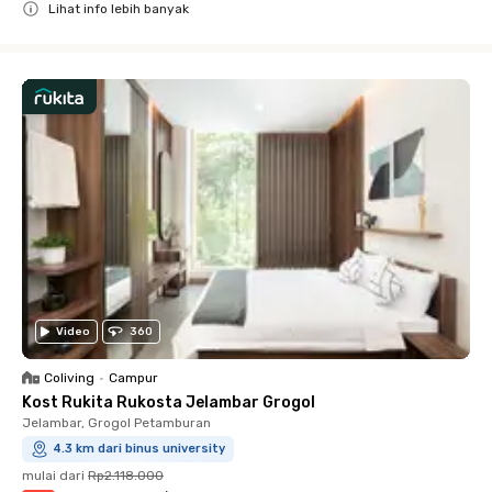
Lihat info lebih banyak
Close
Video
360
Coliving
•
Campur
Kost Rukita Rukosta Jelambar Grogol
Jelambar, Grogol Petamburan
4.3 km dari binus university
mulai dari
Rp2.118.000