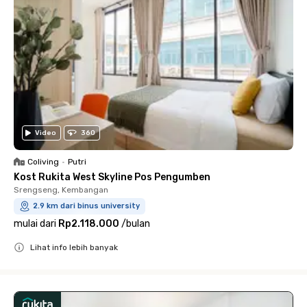
Video
360
Coliving
•
Putri
Kost Rukita West Skyline Pos Pengumben
Srengseng, Kembangan
2.9 km dari binus university
mulai dari
Rp2.118.000
/
bulan
Lihat info lebih banyak
Close