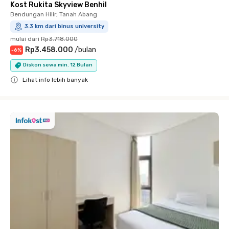
Kost Rukita Skyview Benhil
Bendungan Hilir, Tanah Abang
3.3 km dari binus university
mulai dari
Rp3.718.000
Rp3.458.000
/
bulan
-
6
%
Diskon sewa min. 12 Bulan
Lihat info lebih banyak
Close