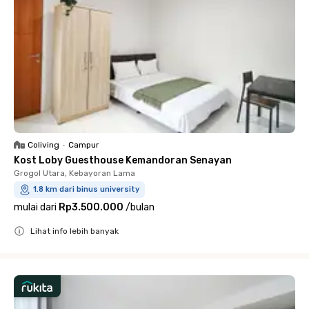
Coliving
•
Campur
Kost Loby Guesthouse Kemandoran Senayan
Grogol Utara, Kebayoran Lama
1.8 km dari binus university
mulai dari
Rp3.500.000
/
bulan
Lihat info lebih banyak
Close