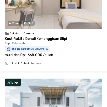
Video
360
Coliving
•
Campur
Kost Rukita Denali Kemanggisan Slipi
Slipi, Palmerah
858 m dari binus university
mulai dari
Rp1.668.000
/
bulan
Lihat info lebih banyak
Close