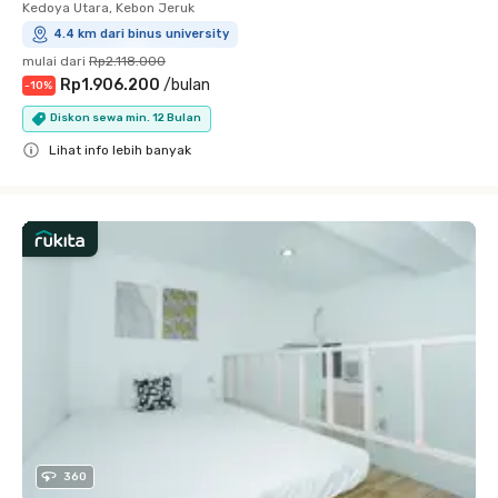
Kedoya Utara, Kebon Jeruk
4.4 km dari binus university
mulai dari
Rp2.118.000
Rp1.906.200
/
bulan
-
10
%
Diskon sewa min. 12 Bulan
Lihat info lebih banyak
Close
360