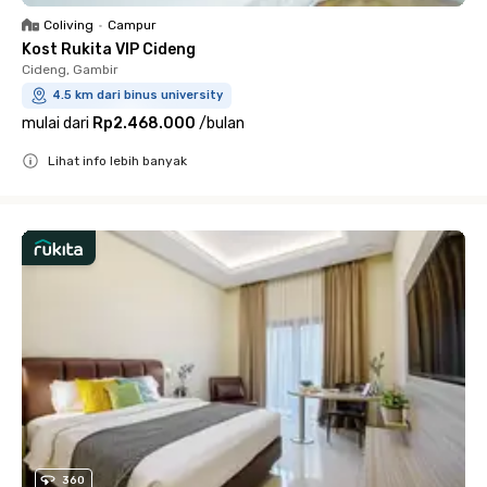
Coliving
•
Campur
Kost Rukita VIP Cideng
Cideng, Gambir
4.5 km dari binus university
mulai dari
Rp2.468.000
/
bulan
Lihat info lebih banyak
Close
360