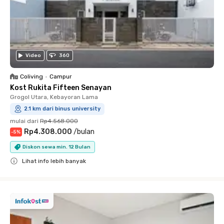
Video
360
Coliving
•
Campur
Kost Rukita Fifteen Senayan
Grogol Utara, Kebayoran Lama
2.1 km dari binus university
mulai dari
Rp4.568.000
Rp4.308.000
/
bulan
-
5
%
Diskon sewa min. 12 Bulan
Lihat info lebih banyak
Close