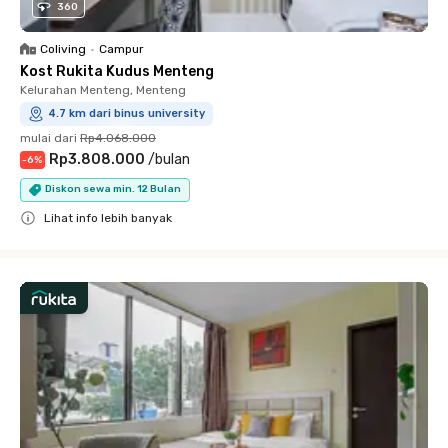
360
Coliving
•
Campur
Kost Rukita Kudus Menteng
Kelurahan Menteng, Menteng
4.7 km dari binus university
mulai dari
Rp4.068.000
Rp3.808.000
/
bulan
-
6
%
Diskon sewa min. 12 Bulan
Lihat info lebih banyak
Close