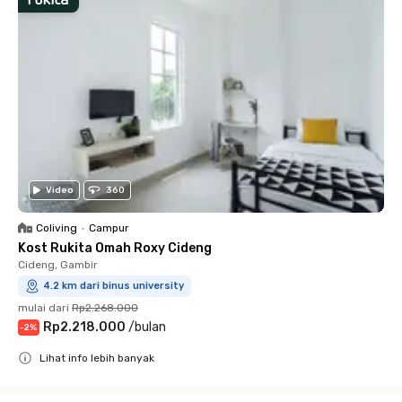
Video
360
Coliving
•
Campur
Kost Rukita Omah Roxy Cideng
Cideng, Gambir
4.2 km dari binus university
mulai dari
Rp2.268.000
Rp2.218.000
/
bulan
-
2
%
Lihat info lebih banyak
Close