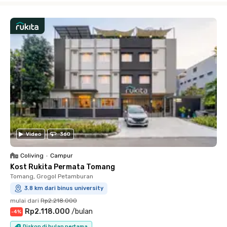
Video
360
Coliving
•
Campur
Kost Rukita Permata Tomang
Tomang, Grogol Petamburan
3.8 km dari binus university
mulai dari
Rp2.218.000
Rp2.118.000
/
bulan
-
4
%
Diskon di bulan pertama