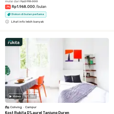
mulai dari
Rp2.118.000
Rp1.968.000
/
bulan
-
7
%
Diskon di bulan pertama
Lihat info lebih banyak
Close
Video
360
Coliving
•
Campur
Kost Rukita D'Laurel Tanjung Duren