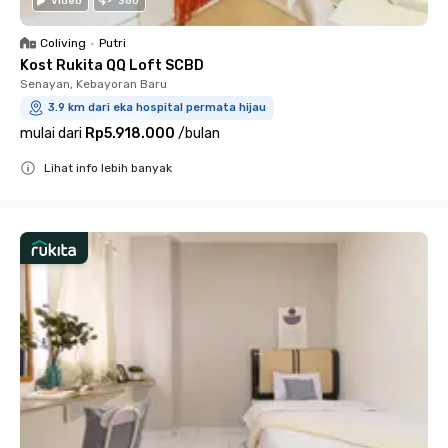
Video
360
Coliving
•
Putri
Kost Rukita QQ Loft SCBD
Senayan, Kebayoran Baru
3.9 km dari eka hospital permata hijau
mulai dari
Rp5.918.000
/
bulan
Lihat info lebih banyak
Close