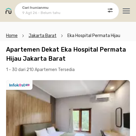
Cari hunianmu
9 Agt 26 - Belum tahu
Ope
Home
Jakarta Barat
Eka Hospital Permata Hijau
Apartemen Dekat Eka Hospital Permata
Hijau Jakarta Barat
1 - 30 dari 210 Apartemen
Tersedia