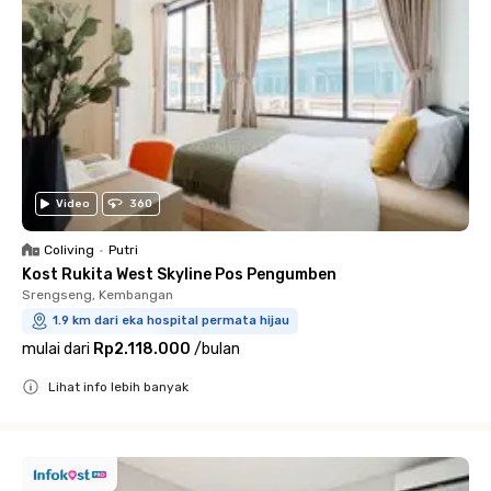
Video
360
Coliving
•
Putri
Kost Rukita West Skyline Pos Pengumben
Srengseng, Kembangan
1.9 km dari eka hospital permata hijau
mulai dari
Rp2.118.000
/
bulan
Lihat info lebih banyak
Close