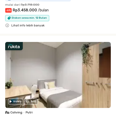
mulai dari
Rp3.718.000
Rp3.458.000
/
bulan
-
6
%
Diskon sewa min. 12 Bulan
Lihat info lebih banyak
Close
Video
360
Coliving
•
Putri