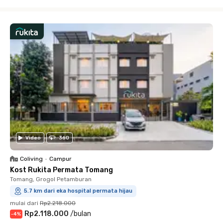
Close
Video
360
Coliving
•
Campur
Kost Rukita Permata Tomang
Tomang, Grogol Petamburan
5.7 km dari eka hospital permata hijau
mulai dari
Rp2.218.000
Rp2.118.000
/
bulan
-
4
%