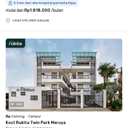
5.3 km dari eka hospital permata hijau
mulai dari
Rp1.818.000
/
bulan
Lihat info lebih banyak
Close
360
Coliving
•
Campur
Kost Rukita Twin Park Meruya
Meruya Selatan, Kembangan