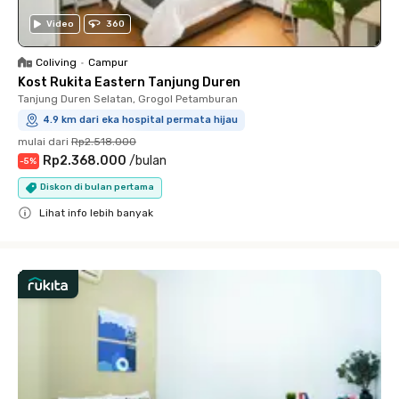
Video
360
Coliving
•
Campur
Kost Rukita Eastern Tanjung Duren
Tanjung Duren Selatan, Grogol Petamburan
4.9 km dari eka hospital permata hijau
mulai dari
Rp2.518.000
Rp2.368.000
/
bulan
-
5
%
Diskon di bulan pertama
Lihat info lebih banyak
Close