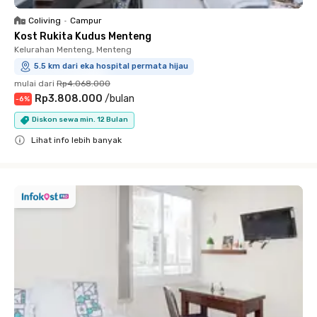
Coliving
•
Campur
Kost Rukita Kudus Menteng
Kelurahan Menteng, Menteng
5.5 km dari eka hospital permata hijau
mulai dari
Rp4.068.000
Rp3.808.000
/
bulan
-
6
%
Diskon sewa min. 12 Bulan
Lihat info lebih banyak
Close