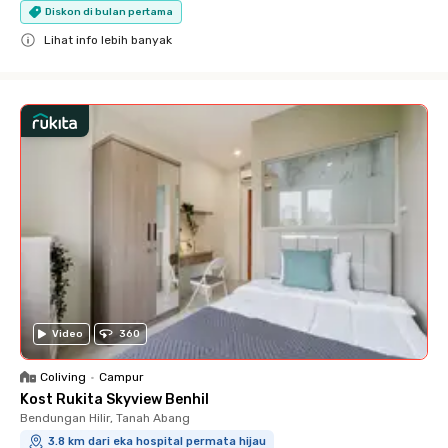
Diskon di bulan pertama
Lihat info lebih banyak
Close
Video
360
Coliving
•
Campur
Kost Rukita Skyview Benhil
Bendungan Hilir, Tanah Abang
3.8 km dari eka hospital permata hijau