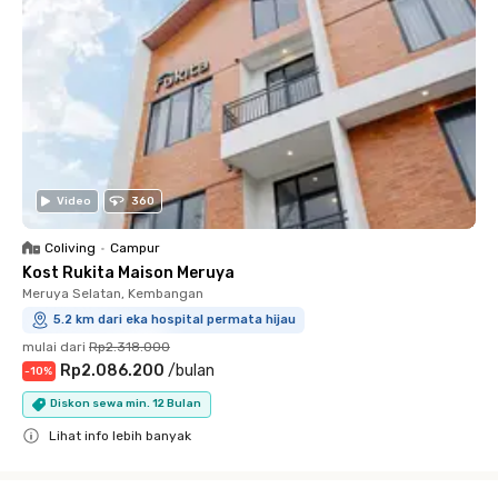
Video
360
Coliving
•
Campur
Kost Rukita Maison Meruya
Meruya Selatan, Kembangan
5.2 km dari eka hospital permata hijau
mulai dari
Rp2.318.000
Rp2.086.200
/
bulan
-
10
%
Diskon sewa min. 12 Bulan
Lihat info lebih banyak
Close