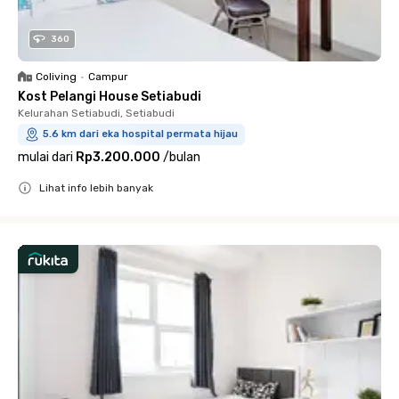
360
Coliving
•
Campur
Kost Pelangi House Setiabudi
Kelurahan Setiabudi, Setiabudi
5.6 km dari eka hospital permata hijau
mulai dari
Rp3.200.000
/
bulan
Lihat info lebih banyak
Close