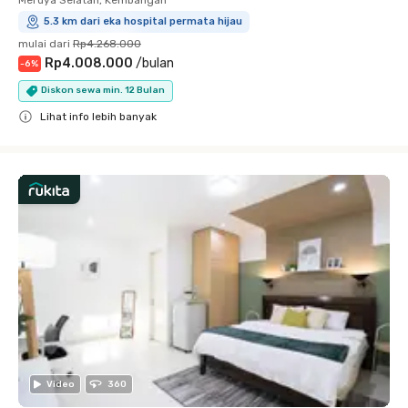
5.3 km dari eka hospital permata hijau
mulai dari
Rp4.268.000
Rp4.008.000
/
bulan
-
6
%
Diskon sewa min. 12 Bulan
Lihat info lebih banyak
Close
Video
360