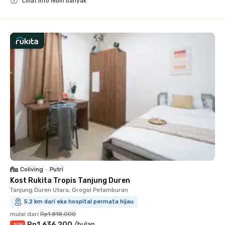
Lihat info lebih banyak
Close
Coliving
•
Putri
Kost Rukita Tropis Tanjung Duren
Tanjung Duren Utara, Grogol Petamburan
5.2 km dari eka hospital permata hijau
mulai dari
Rp1.818.000
Rp1.636.200
/
bulan
-
10
%