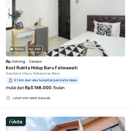
Video
360
Coliving
•
Campur
Kost Rukita Hidup Baru Fatmawati
Gandaria Utara, Kebayoran Baru
5.1 km dari eka hospital permata hijau
mulai dari
Rp3.168.000
/
bulan
Lihat info lebih banyak
Close