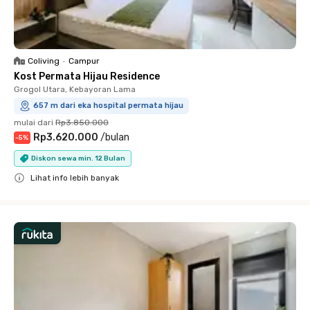
Coliving
•
Campur
Kost Permata Hijau Residence
Grogol Utara, Kebayoran Lama
657 m dari eka hospital permata hijau
mulai dari
Rp3.850.000
Rp3.620.000
/
bulan
-
5
%
Diskon sewa min. 12 Bulan
Lihat info lebih banyak
Close