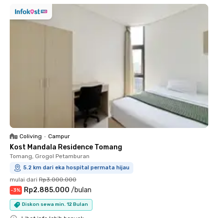
Coliving
•
Campur
Kost Mandala Residence Tomang
Tomang, Grogol Petamburan
5.2 km dari eka hospital permata hijau
mulai dari
Rp3.000.000
Rp2.885.000
/
bulan
-
3
%
Diskon sewa min. 12 Bulan