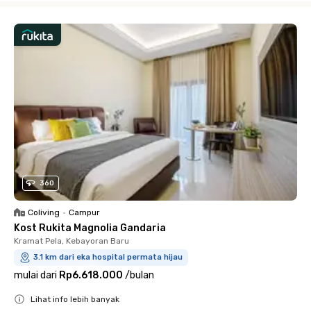
360
Coliving
•
Campur
Kost Rukita Magnolia Gandaria
Kramat Pela, Kebayoran Baru
3.1 km dari eka hospital permata hijau
mulai dari
Rp6.618.000
/
bulan
Lihat info lebih banyak