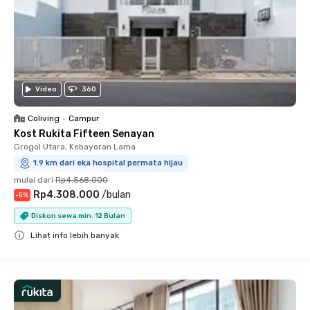
Video
360
Coliving
•
Campur
Kost Rukita Fifteen Senayan
Grogol Utara, Kebayoran Lama
1.9 km dari eka hospital permata hijau
mulai dari
Rp4.568.000
Rp4.308.000
/
bulan
-
5
%
Diskon sewa min. 12 Bulan
Lihat info lebih banyak
Close