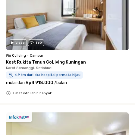
Video
360
Coliving
•
Campur
Kost Rukita Tenun CoLiving Kuningan
Karet Semanggi, Setiabudi
4.9 km dari eka hospital permata hijau
mulai dari
Rp4.918.000
/
bulan
Lihat info lebih banyak
Close