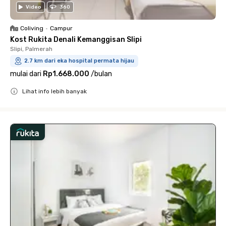
Video
360
Coliving
•
Campur
Kost Rukita Denali Kemanggisan Slipi
Slipi, Palmerah
2.7 km dari eka hospital permata hijau
mulai dari
Rp1.668.000
/
bulan
Lihat info lebih banyak
Close