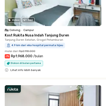
Video
360
Coliving
•
Campur
Kost Rukita Nusa Indah Tanjung Duren
Tanjung Duren Selatan, Grogol Petamburan
4.9 km dari eka hospital permata hijau
mulai dari
Rp2.118.000
Rp1.968.000
/
bulan
-
7
%
Diskon di bulan pertama
Lihat info lebih banyak
Close